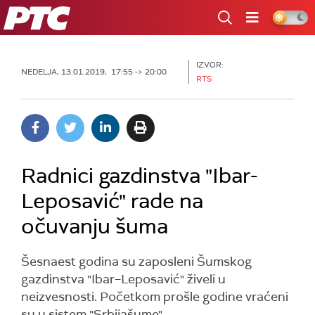
RTS
IZVOR:
NEDELJA, 13.01.2019, 17:55 -> 20:00
RTS
Radnici gazdinstva "Ibar-
Leposavić" rade na
očuvanju šuma
Šesnaest godina su zaposleni Šumskog
gazdinstva "Ibar–Leposavić" živeli u
neizvesnosti. Početkom prošle godine vraćeni
su u sistem "Srbijašume".