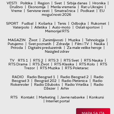
|
|
|
|
|
VESTI
Politika
Region
Svet
Srbija danas
Hronika
|
|
|
|
Društvo
Ekonomija
Merila vremena
Rat u Ukrajini
|
|
|
|
Vreme
Servisne vesti
Smatračnica
Podkast
EU
mogućnosti 2026
|
|
|
|
|
SPORT
Fudbal
Košarka
Tenis
Odbojka
Rukomet
|
|
|
|
Vaterpolo
Atletika
Auto-moto
Ostali sportovi
Memorijal RTS
|
|
|
|
MAGAZIN
Život
Zanimljivosti
Muzika
Tehnologija
|
|
|
|
|
Putujemo
Svet poznatih
Zdravlje
Film i TV
Nauka
|
|
|
Priroda
Digitalni preduzetnik
Za male velike heroje
Naizgled zdrav
|
|
|
|
|
TV
RTS 1
RTS 2
RTS 3
RTS Svet
RTS Nauka
|
|
|
|
RTS Drama
RTS Život
RTS Klasika
RTS Kolo
RTS
|
|
Trezor
RTS Muzika
RTS Poletarac
|
|
RADIO
Radio Beograd 1
Radio Beograd 2
Radio
|
|
|
Beograd 3
Beograd 202
Radio Pletenica
Radio
|
|
|
Rokenroler
Radio Džuboks
Radio Vrteška
Radio
|
Džezer
Arhiv
|
|
|
RTS
Kontakt
Marketing
Javne nabavke
Konkursi
|
Internet portal
MAPA SAJTA