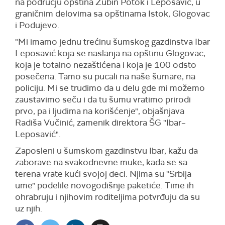
na području opština Zubin Potok i Leposavić, u
graničnim delovima sa opštinama Istok, Glogovac
i Podujevo.
"Mi imamo jednu trećinu šumskog gazdinstva Ibar
Leposavić koja se naslanja na opštinu Glogovac,
koja je totalno nezaštićena i koja je 100 odsto
posečena. Tamo su pucali na naše šumare, na
policiju. Mi se trudimo da u delu gde mi možemo
zaustavimo seču i da tu šumu vratimo prirodi
prvo, pa i ljudima na korišćenje", objašnjava
Radiša Vučinić, zamenik direktora ŠG "Ibar–
Leposavić".
Zaposleni u šumskom gazdinstvu Ibar, kažu da
zaborave na svakodnevne muke, kada se sa
terena vrate kući svojoj deci. Njima su "Srbija
ume" podelile novogodišnje paketiće. Time ih
ohrabruju i njihovim roditeljima potvrđuju da su
uz njih.