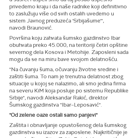
privedemo kraju i da naše radnike koji definitivno
to zaslužuju više od svih ostalih uvedemo u
sistem Javnog preduzeća 'Srbijašume'",
navodi Braunović.
Površina koju zahvata šumsko gazdinstvo Ibar
obuhvata preko 45.000, na teritoriji četiri opštine
severnog dela Kosova i Metohije. Zaposleni sada
mogu da se na miru bave svojom delatnošću.
"Na čuvanju šuma, očuvanju životne sredine i
zaštiti šuma. To nam je trenutna delatnost zbog
situacije u kojoj se nalazimo, ali smo jedina firma
na severu KiM koja posluje po sistemu Republike
Srbije", navodi Aleksandar Rakić, direktor
Šumskog gazdinstva "Ibar–Leposavić".
"Od zelene oaze ostali samo panjevi"
Zaštita i obnavljanje opustošenog dela šumskog
gazdinstva su izazov za zaposlene. Najkritičnije je