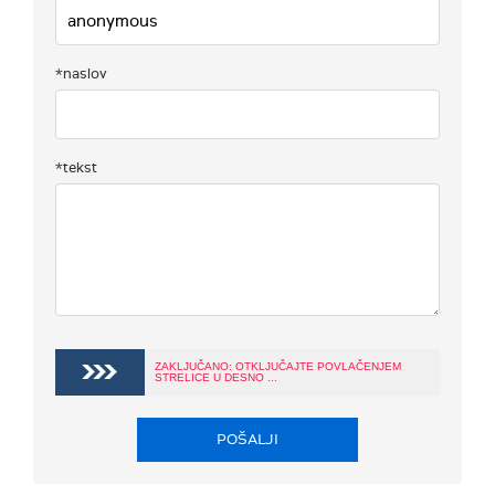
*naslov
*tekst
ZAKLJUČANO: OTKLJUČAJTE POVLAČENJEM
STRELICE U DESNO ...
POŠALJI