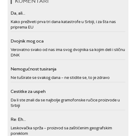
KOMENTARI
Da, ali...
Kako preživeti prva tri dana katastrofe u Srbiji, i za šta nas
priprema EU
Dvojnik mog oca
Verovatno svako od nas ima svog dvojnika sa kojim deli i sličnu
DNK
Nemogućnost tusiranja
Ne tuširate se svakog dana – ne stidite se, to je zdravo
Cestitke za uspeh
Da li ste znali da se najbolje gramofonske ručice proizvode u
Srbiji
Re: Eh...
Leskovačka sprža – proizvod sa zaštićenim geografskim
poreklom