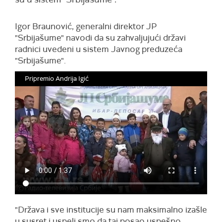
Igor Braunović, generalni direktor JP
"Srbijašume" navodi da su zahvaljujući državi
radnici uvedeni u sistem Javnog preduzeća
"Srbijašume".
Pripremio Andrija Igić
"Država i sve institucije su nam maksimalno izašle
u susret i uspeli smo da taj posao uspešno