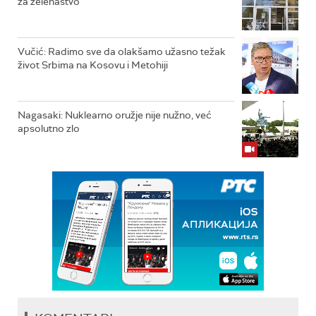
za zelenaštvo
Vučić: Radimo sve da olakšamo užasno težak
život Srbima na Kosovu i Metohiji
Nagasaki: Nuklearno oružje nije nužno, već
apsolutno zlo