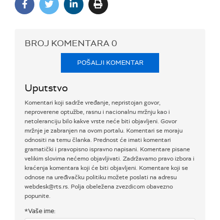
BROJ KOMENTARA
0
POŠALJI KOMENTAR
Uputstvo
Komentari koji sadrže vređanje, nepristojan govor,
neproverene optužbe, rasnu i nacionalnu mržnju kao i
netoleranciju bilo kakve vrste neće biti objavljeni. Govor
mržnje je zabranjen na ovom portalu. Komentari se moraju
odnositi na temu članka. Prednost će imati komentari
gramatički i pravopisno ispravno napisani. Komentare pisane
velikim slovima nećemo objavljivati. Zadržavamo pravo izbora i
kraćenja komentara koji će biti objavljeni. Komentare koji se
odnose na uređivačku politiku možete poslati na adresu
webdesk@rts.rs. Polja obeležena zvezdicom obavezno
popunite.
*Vaše ime: