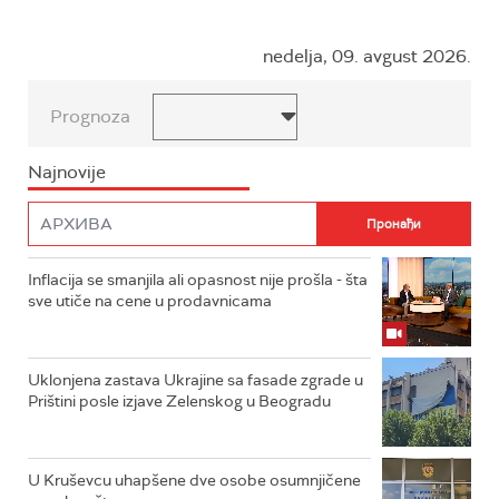
nedelja, 09. avgust 2026.
Prognoza
Najnovije
Inflacija se smanjila ali opasnost nije prošla - šta
sve utiče na cene u prodavnicama
Uklonjena zastava Ukrajine sa fasade zgrade u
Prištini posle izjave Zelenskog u Beogradu
U Kruševcu uhapšene dve osobe osumnjičene