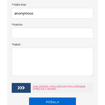
*Vaše ime:
*naslov
*tekst
ZAKLJUČANO: OTKLJUČAJTE POVLAČENJEM
STRELICE U DESNO ...
POŠALJI