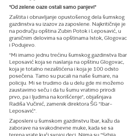
"Od zelene oaze ostali samo panjevi"
Zaštita i obnavljanje opustošenog dela šumskog
gazdinstva su izazov za zaposlene. Najkritičnije je
na području opština Zubin Potok i Leposavić, u
graničnim delovima sa opštinama Istok, Glogovac
i Podujevo.
"Mi imamo jednu trećinu šumskog gazdinstva Ibar
Leposavić koja se naslanja na opštinu Glogovac,
koja je totalno nezaštićena i koja je 100 odsto
posečena. Tamo su pucali na naše šumare, na
policiju. Mi se trudimo da u delu gde mi možemo
zaustavimo seču i da tu šumu vratimo prirodi
prvo, pa i ljudima na korišćenje", objašnjava
Radiša Vučinić, zamenik direktora ŠG "Ibar–
Leposavić".
Zaposleni u šumskom gazdinstvu Ibar, kažu da
zaborave na svakodnevne muke, kada se sa
terena vrate kući svojoj deci. Njima su "Srbija