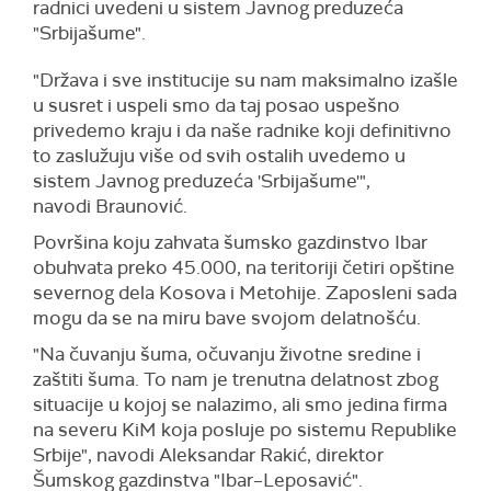
radnici uvedeni u sistem Javnog preduzeća
"Srbijašume".
"Država i sve institucije su nam maksimalno izašle
u susret i uspeli smo da taj posao uspešno
privedemo kraju i da naše radnike koji definitivno
to zaslužuju više od svih ostalih uvedemo u
sistem Javnog preduzeća 'Srbijašume'",
navodi Braunović.
Površina koju zahvata šumsko gazdinstvo Ibar
obuhvata preko 45.000, na teritoriji četiri opštine
severnog dela Kosova i Metohije. Zaposleni sada
mogu da se na miru bave svojom delatnošću.
"Na čuvanju šuma, očuvanju životne sredine i
zaštiti šuma. To nam je trenutna delatnost zbog
situacije u kojoj se nalazimo, ali smo jedina firma
na severu KiM koja posluje po sistemu Republike
Srbije", navodi Aleksandar Rakić, direktor
Šumskog gazdinstva "Ibar–Leposavić".