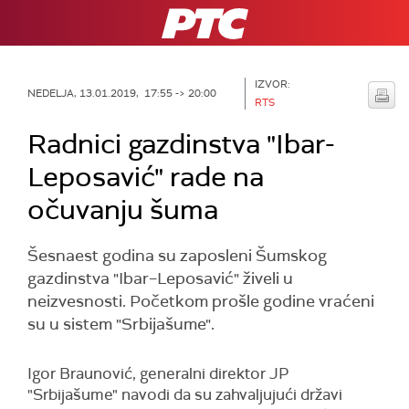
RTS
IZVOR:
NEDELJA, 13.01.2019, 17:55 -> 20:00
RTS
Radnici gazdinstva "Ibar-
Leposavić" rade na
očuvanju šuma
Šesnaest godina su zaposleni Šumskog
gazdinstva "Ibar–Leposavić" živeli u
neizvesnosti. Početkom prošle godine vraćeni
su u sistem "Srbijašume".
Igor Braunović, generalni direktor JP
"Srbijašume" navodi da su zahvaljujući državi