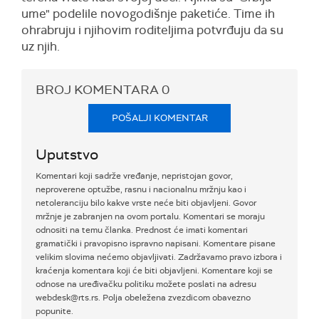
ume" podelile novogodišnje paketiće. Time ih
ohrabruju i njihovim roditeljima potvrđuju da su
uz njih.
BROJ KOMENTARA
0
POŠALJI KOMENTAR
Uputstvo
Komentari koji sadrže vređanje, nepristojan govor,
neproverene optužbe, rasnu i nacionalnu mržnju kao i
netoleranciju bilo kakve vrste neće biti objavljeni. Govor
mržnje je zabranjen na ovom portalu. Komentari se moraju
odnositi na temu članka. Prednost će imati komentari
gramatički i pravopisno ispravno napisani. Komentare pisane
velikim slovima nećemo objavljivati. Zadržavamo pravo izbora i
kraćenja komentara koji će biti objavljeni. Komentare koji se
odnose na uređivačku politiku možete poslati na adresu
webdesk@rts.rs. Polja obeležena zvezdicom obavezno
popunite.