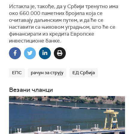
Истакла је, такође, да у Србији тренутно има
око 660.000 паметних бројила која се
очитавају даљинским путем, и да ће се
наставити са њиховом уградњом, што ће се
финансирати из кредита Европске
инвестиционе банке.
ЕПС
рачун за струју
ЕД Србија
Везани чланци