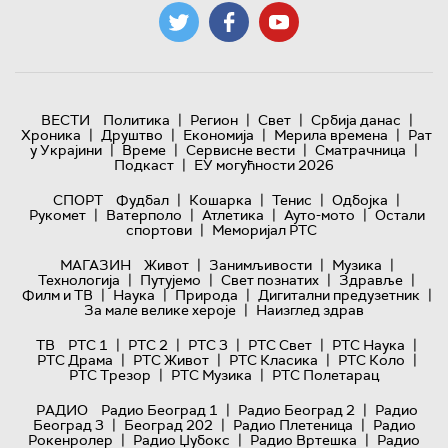
|
|
|
|
ВЕСТИ
Политика
Регион
Свет
Србија данас
|
|
|
|
Хроника
Друштво
Економија
Мерила времена
Рат
|
|
|
|
у Украјини
Време
Сервисне вести
Сматрачница
|
Подкаст
ЕУ могућности 2026
|
|
|
|
СПОРТ
Фудбал
Кошарка
Тенис
Одбојка
|
|
|
|
Рукомет
Ватерполо
Атлетика
Ауто-мото
Остали
|
спортови
Меморијал РТС
|
|
|
МАГАЗИН
Живот
Занимљивости
Музика
|
|
|
|
Технологијa
Путујемо
Свет познатих
Здравље
|
|
|
|
Филм и ТВ
Наука
Природа
Дигитални предузетник
|
За мале велике хероје
Наизглед здрав
|
|
|
|
|
ТВ
РТС 1
РТС 2
РТС 3
РТС Свет
РТС Наука
|
|
|
|
РТС Драма
РТС Живот
РТС Класика
РТС Коло
|
|
РТС Трезор
РТС Музика
РТС Полетарац
|
|
РАДИО
Радио Београд 1
Радио Београд 2
Радио
|
|
|
Београд 3
Београд 202
Радио Плетеница
Радио
|
|
|
Рокенролер
Радио Џубокс
Радио Вртешка
Радио