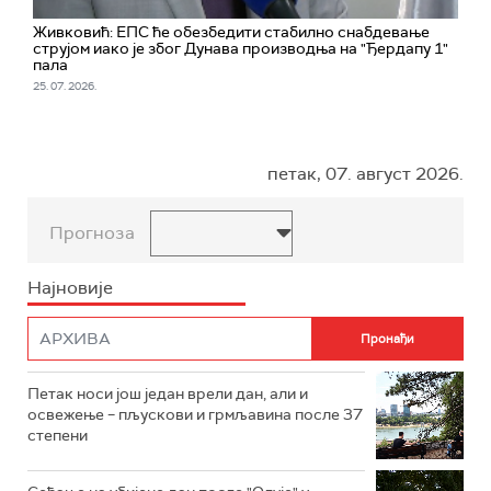
Живковић: ЕПС ће обезбедити стабилно снабдевање
струјом иако је због Дунава производња на "Ђердапу 1"
пала
25. 07. 2026.
петак, 07. август 2026.
Прогноза
Најновије
Петак носи још један врели дан, али и
освежење – пљускови и грмљавина после 37
степени