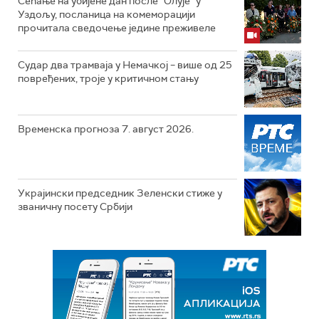
Сећање на убијене дан после "Олује" у
Уздољу, посланица на комеморацији
прочитала сведочење једине преживеле
Судар два трамваја у Немачкој – више од 25
повређених, троје у критичном стању
Временска прогноза 7. август 2026.
Украјински председник Зеленски стиже у
званичну посету Србији