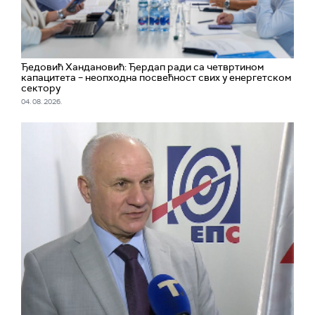
Ђедовић Хандановић: Ђердап ради са четвртином
капацитета – неопходна посвећност свих у енергетском
сектору
04. 08. 2026.