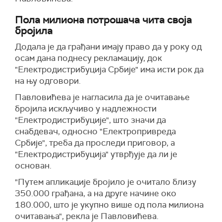
Пола милиона потрошача чита своја
бројила
Додала је да грађани имају право да у року од
осам дана поднесу рекламацију, док
"Електродистрибуција Србије" има исти рок да
на њу одговори.
Павловићева је нагласила да је очитавање
бројила искључиво у надлежности
"Електродистрибуције", што значи да
снабдевач, односно "Електропривреда
Србије", треба да проследи приговор, а
"Електродистрибуција" утврђује да ли је
основан.
"Путем апликације бројило је очитало близу
350.000 грађана, а на друге начине око
180.000, што је укупно више од пола милиона
очитавања", рекла је Павловићева.