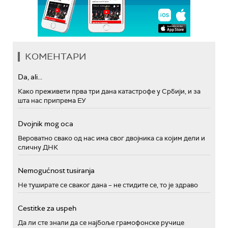
КОМЕНТАРИ
Da, ali...
Како преживети прва три дана катастрофе у Србији, и за
шта нас припрема ЕУ
Dvojnik mog oca
Вероватно свако од нас има свог двојника са којим дели и
сличну ДНК
Nemogućnost tusiranja
Не туширате се сваког дана – не стидите се, то је здраво
Cestitke za uspeh
Да ли сте знали да се најбоље грамофонске ручице