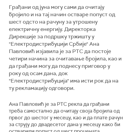
Грађани од јуна могу сами да очитају
бројило и на тај начин остваре попуст од
шест одсто на рачуну за утрошену
електричну енергију. Директорка
Дирекције за подршку тржишту у
"Електродистрибуцији Србије" Ана
Павловић изјавила је за РТС да постоје
четири начина за очитавање бројила, као и
да грађани могу да поднесу приговор у
року од осам дана, док
"Електродистрибуција" има исти рок да на
ту рекламацију одговори.
Ана Павловић је за РТС рекла да грађани
треба самостално да очитају своја бројила од
првог до шестог у месецу, као и да плате рачун
за струју до двадесетог дана у месецу како би
остварили попуст од шест процената.