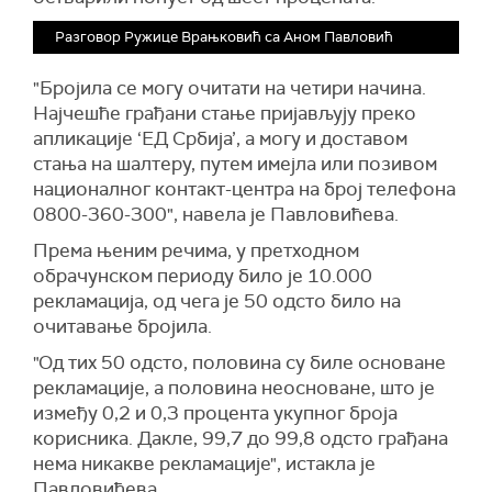
Разговор Ружице Врањковић са Аном Павловић
"Бројила се могу очитати на четири начина.
Најчешће грађани стање пријављују преко
апликације ‘ЕД Србија’, а могу и доставом
стања на шалтеру, путем имејла или позивом
националног контакт-центра на број телефона
0800-360-300", навела је Павловићева.
Према њеним речима, у претходном
обрачунском периоду било је 10.000
рекламација, од чега је 50 одсто било на
очитавање бројила.
"Од тих 50 одсто, половина су биле основане
рекламације, а половина неосноване, што је
између 0,2 и 0,3 процента укупног броја
корисника. Дакле, 99,7 до 99,8 одсто грађана
нема никакве рекламације", истакла је
Павловићева.