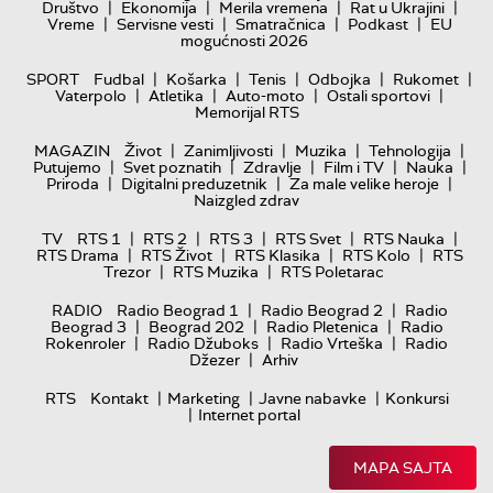
|
|
|
|
Društvo
Ekonomija
Merila vremena
Rat u Ukrajini
|
|
|
|
Vreme
Servisne vesti
Smatračnica
Podkast
EU
mogućnosti 2026
|
|
|
|
|
SPORT
Fudbal
Košarka
Tenis
Odbojka
Rukomet
|
|
|
|
Vaterpolo
Atletika
Auto-moto
Ostali sportovi
Memorijal RTS
|
|
|
|
MAGAZIN
Život
Zanimljivosti
Muzika
Tehnologija
|
|
|
|
|
Putujemo
Svet poznatih
Zdravlje
Film i TV
Nauka
|
|
|
Priroda
Digitalni preduzetnik
Za male velike heroje
Naizgled zdrav
|
|
|
|
|
TV
RTS 1
RTS 2
RTS 3
RTS Svet
RTS Nauka
|
|
|
|
RTS Drama
RTS Život
RTS Klasika
RTS Kolo
RTS
|
|
Trezor
RTS Muzika
RTS Poletarac
|
|
RADIO
Radio Beograd 1
Radio Beograd 2
Radio
|
|
|
Beograd 3
Beograd 202
Radio Pletenica
Radio
|
|
|
Rokenroler
Radio Džuboks
Radio Vrteška
Radio
|
Džezer
Arhiv
|
|
|
RTS
Kontakt
Marketing
Javne nabavke
Konkursi
|
Internet portal
MAPA SAJTA