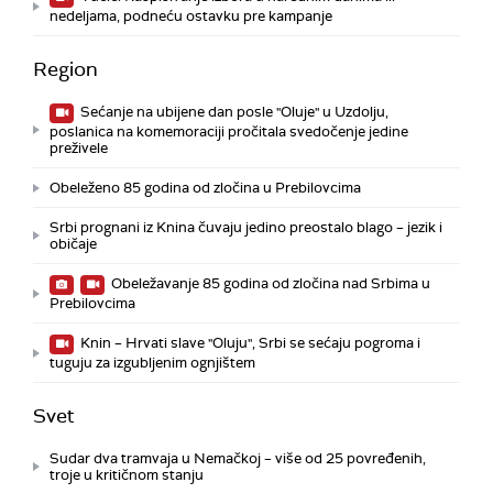
nedeljama, podneću ostavku pre kampanje
Region
Sećanje na ubijene dan posle "Oluje" u Uzdolju,
poslanica na komemoraciji pročitala svedočenje jedine
preživele
Obeleženo 85 godina od zločina u Prebilovcima
Srbi prognani iz Knina čuvaju jedino preostalo blago – jezik i
običaje
Obeležavanje 85 godina od zločina nad Srbima u
Prebilovcima
Knin – Hrvati slave "Oluju", Srbi se sećaju pogroma i
tuguju za izgubljenim ognjištem
Svet
Sudar dva tramvaja u Nemačkoj – više od 25 povređenih,
troje u kritičnom stanju