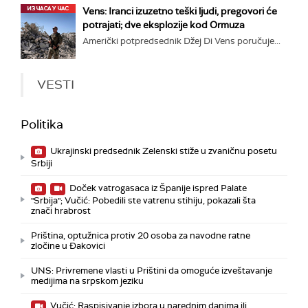
Vens: Iranci izuzetno teški ljudi, pregovori će
potrajati; dve eksplozije kod Ormuza
Američki potpredsednik Džej Di Vens poručuje...
VESTI
Politika
Ukrajinski predsednik Zelenski stiže u zvaničnu posetu
Srbiji
Doček vatrogasaca iz Španije ispred Palate
"Srbija"; Vučić: Pobedili ste vatrenu stihiju, pokazali šta
znači hrabrost
Priština, optužnica protiv 20 osoba za navodne ratne
zločine u Đakovici
UNS: Privremene vlasti u Prištini da omoguće izveštavanje
medijima na srpskom jeziku
Vučić: Raspisivanje izbora u narednim danima ili