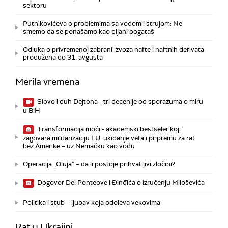
sektoru
Putnikovićeva o problemima sa vodom i strujom: Ne
smemo da se ponašamo kao pijani bogataš
Odluka o privremenoj zabrani izvoza nafte i naftnih derivata
produžena do 31. avgusta
Merila vremena
Slovo i duh Dejtona - tri decenije od sporazuma o miru
u BiH
Transformacija moći - akademski bestseler koji
zagovara militarizaciju EU, ukidanje veta i pripremu za rat
bez Amerike – uz Nemačku kao vođu
Operacija „Oluja” – da li postoje prihvatljivi zločini?
Dogovor Del Ponteove i Đinđića o izručenju Miloševića
Politika i stub – ljubav koja odoleva vekovima
Rat u Ukrajini