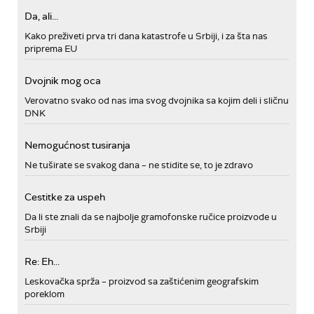
Da, ali...
Kako preživeti prva tri dana katastrofe u Srbiji, i za šta nas
priprema EU
Dvojnik mog oca
Verovatno svako od nas ima svog dvojnika sa kojim deli i sličnu
DNK
Nemogućnost tusiranja
Ne tuširate se svakog dana – ne stidite se, to je zdravo
Cestitke za uspeh
Da li ste znali da se najbolje gramofonske ručice proizvode u
Srbiji
Re: Eh...
Leskovačka sprža – proizvod sa zaštićenim geografskim
poreklom