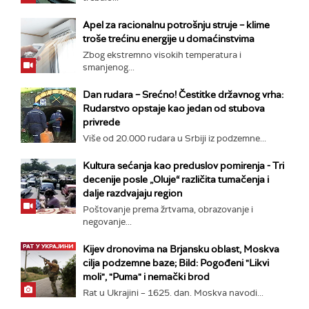
Apel za racionalnu potrošnju struje – klime
troše trećinu energije u domaćinstvima
Zbog ekstremno visokih temperatura i
smanjenog...
Dan rudara – Srećno! Čestitke državnog vrha:
Rudarstvo opstaje kao jedan od stubova
privrede
Više od 20.000 rudara u Srbiji iz podzemne...
Kultura sećanja kao preduslov pomirenja ­- Tri
decenije posle „Oluje“ različita tumačenja i
dalje razdvajaju region
Poštovanje prema žrtvama, obrazovanje i
negovanje...
Kijev dronovima na Brjansku oblast, Moskva
cilja podzemne baze; Bild: Pogođeni "Likvi
moli", "Puma" i nemački brod
Rat u Ukrajini – 1625. dan. Moskva navodi...