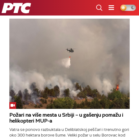
RTS
Požari na više mesta u Srbiji – u gašenju pomažu i
helikopteri MUP-a
Vatra se ponovo razbuktala u Deliblatskoj peščari i trenutno gori
oko 300 hektara borove šume. Veliki požar u selu Borovac kod