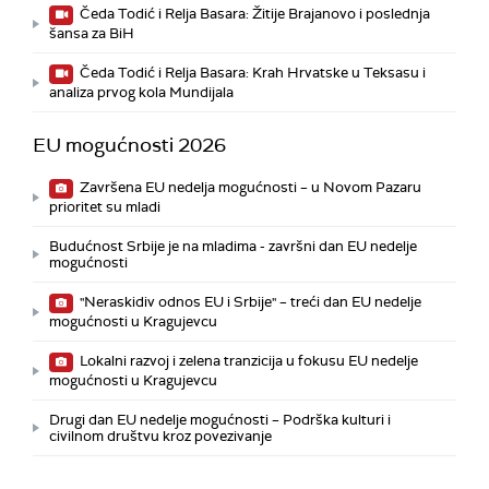
Čeda Todić i Relja Basara: Žitije Brajanovo i poslednja
šansa za BiH
Čeda Todić i Relja Basara: Krah Hrvatske u Teksasu i
analiza prvog kola Mundijala
EU mogućnosti 2026
Završena EU nedelja mogućnosti – u Novom Pazaru
prioritet su mladi
Budućnost Srbije je na mladima - završni dan EU nedelje
mogućnosti
"Neraskidiv odnos EU i Srbije" – treći dan EU nedelje
mogućnosti u Kragujevcu
Lokalni razvoj i zelena tranzicija u fokusu EU nedelje
mogućnosti u Kragujevcu
Drugi dan EU nedelje mogućnosti – Podrška kulturi i
civilnom društvu kroz povezivanje