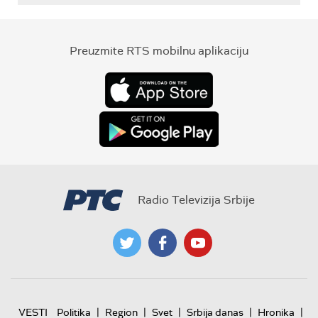
Preuzmite RTS mobilnu aplikaciju
Radio Televizija Srbije
|
|
|
|
|
VESTI
Politika
Region
Svet
Srbija danas
Hronika