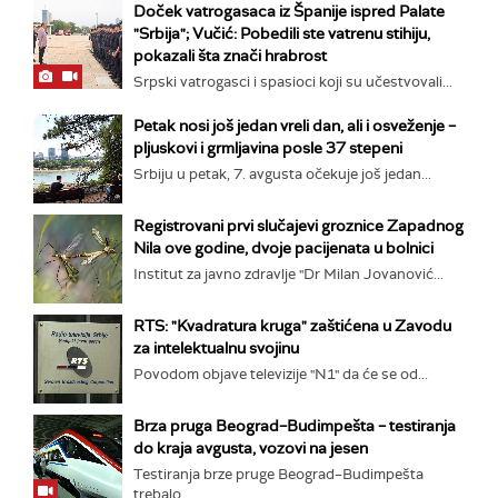
Doček vatrogasaca iz Španije ispred Palate
"Srbija"; Vučić: Pobedili ste vatrenu stihiju,
pokazali šta znači hrabrost
Srpski vatrogasci i spasioci koji su učestvovali...
Petak nosi još jedan vreli dan, ali i osveženje –
pljuskovi i grmljavina posle 37 stepeni
Srbiju u petak, 7. avgusta očekuje još jedan...
Registrovani prvi slučajevi groznice Zapadnog
Nila ove godine, dvoje pacijenata u bolnici
Institut za javno zdravlje "Dr Milan Jovanović...
RTS: "Kvadratura kruga" zaštićena u Zavodu
za intelektualnu svojinu
Povodom objave televizije "N1" da će se od...
Brza pruga Beograd–Budimpešta – testiranja
do kraja avgusta, vozovi na jesen
Testiranja brze pruge Beograd–Budimpešta
trebalo...