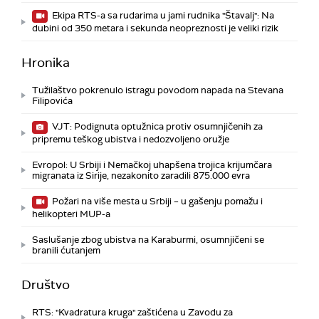
Ekipa RTS-a sa rudarima u jami rudnika "Štavalj": Na
dubini od 350 metara i sekunda neopreznosti je veliki rizik
Hronika
Tužilaštvo pokrenulo istragu povodom napada na Stevana
Filipovića
VJT: Podignuta optužnica protiv osumnjičenih za
pripremu teškog ubistva i nedozvoljeno oružje
Evropol: U Srbiji i Nemačkoj uhapšena trojica krijumčara
migranata iz Sirije, nezakonito zaradili 875.000 evra
Požari na više mesta u Srbiji – u gašenju pomažu i
helikopteri MUP-a
Saslušanje zbog ubistva na Karaburmi, osumnjičeni se
branili ćutanjem
Društvo
RTS: "Kvadratura kruga" zaštićena u Zavodu za