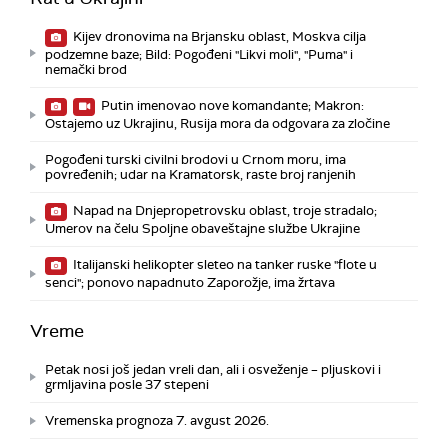
Kijev dronovima na Brjansku oblast, Moskva cilja
podzemne baze; Bild: Pogođeni "Likvi moli", "Puma" i
nemački brod
Putin imenovao nove komandante; Makron:
Ostajemo uz Ukrajinu, Rusija mora da odgovara za zločine
Pogođeni turski civilni brodovi u Crnom moru, ima
povređenih; udar na Kramatorsk, raste broj ranjenih
Napad na Dnjepropetrovsku oblast, troje stradalo;
Umerov na čelu Spoljne obaveštajne službe Ukrajine
Italijanski helikopter sleteo na tanker ruske "flote u
senci"; ponovo napadnuto Zaporožje, ima žrtava
Vreme
Petak nosi još jedan vreli dan, ali i osveženje – pljuskovi i
grmljavina posle 37 stepeni
Vremenska prognoza 7. avgust 2026.