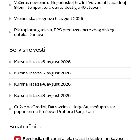
Večeras nevreme u Negotinskoj Krajini, Vojvodini i zapadnoj
Srbiji – temperatura danas dostigla 40 stepeni
Vremenska prognoza 6. avgust 2026.
Pik toplotnog talasa, EPS preduzeo mere zbog niskog
dotoka Dunava
Servisne vesti
Kursna lista za 6. avgust 2026.
Kursna lista za 5. avgust 2026.
Kursna lista za 4. avgust 2026.
Kursna lista za 3. avgust 2026.
Gužve na Gradini, Batrovcima, Horgošu; međuprostor
popunjen na Preševu i Prohoru Pčinjskom
Smatračnica
Revolucija prihvatanja tela trajala je kratko – mršavost