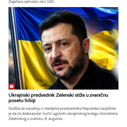
Zaječara zahvatio oko 100...
Ukrajinski predsednik Zelenski stiže u zvaničnu
posetu Srbiji
Služba za saradnju s medijima predsednika Republike saopštila
je da će Aleksandar Vučić ugostiti ukrajinskog kolegu Volodimira
Zelenskog u subotu, 8. avgusta...