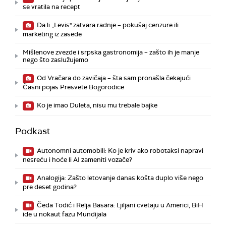
se vratila na recept
Da li „Levis" zatvara radnje – pokušaj cenzure ili
marketing iz zasede
Mišlenove zvezde i srpska gastronomija – zašto ih je manje
nego što zaslužujemo
Od Vračara do zavičaja – šta sam pronašla čekajući
Časni pojas Presvete Bogorodice
Ko je imao Duleta, nisu mu trebale bajke
Podkast
Autonomni automobili: Ko je kriv ako robotaksi napravi
nesreću i hoće li AI zameniti vozače?
Analogija: Zašto letovanje danas košta duplo više nego
pre deset godina?
Čeda Todić i Relja Basara: Ljiljani cvetaju u Americi, BiH
ide u nokaut fazu Mundijala