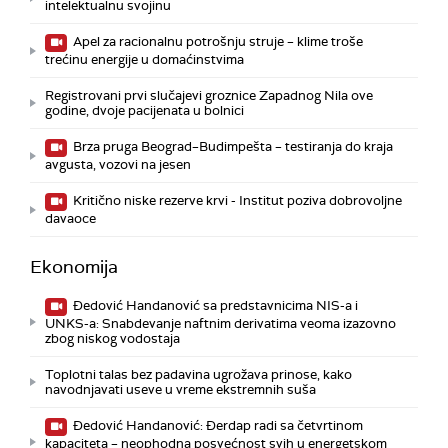
intelektualnu svojinu
Apel za racionalnu potrošnju struje – klime troše
trećinu energije u domaćinstvima
Registrovani prvi slučajevi groznice Zapadnog Nila ove
godine, dvoje pacijenata u bolnici
Brza pruga Beograd–Budimpešta – testiranja do kraja
avgusta, vozovi na jesen
Kritično niske rezerve krvi - Institut poziva dobrovoljne
davaoce
Ekonomija
Đedović Handanović sa predstavnicima NIS-a i
UNKS-a: Snabdevanje naftnim derivatima veoma izazovno
zbog niskog vodostaja
Toplotni talas bez padavina ugrožava prinose, kako
navodnjavati useve u vreme ekstremnih suša
Đedović Handanović: Đerdap radi sa četvrtinom
kapaciteta – neophodna posvećnost svih u energetskom