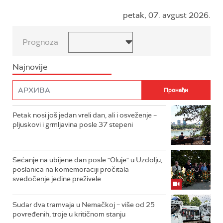
petak, 07. avgust 2026.
Prognoza
Najnovije
Petak nosi još jedan vreli dan, ali i osveženje –
pljuskovi i grmljavina posle 37 stepeni
Sećanje na ubijene dan posle "Oluje" u Uzdolju,
poslanica na komemoraciji pročitala
svedočenje jedine preživele
Sudar dva tramvaja u Nemačkoj – više od 25
povređenih, troje u kritičnom stanju