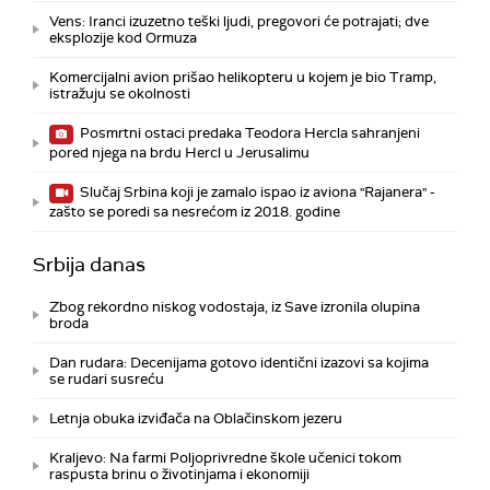
Vens: Iranci izuzetno teški ljudi, pregovori će potrajati; dve
eksplozije kod Ormuza
Komercijalni avion prišao helikopteru u kojem je bio Tramp,
istražuju se okolnosti
Posmrtni ostaci predaka Teodora Hercla sahranjeni
pored njega na brdu Hercl u Jerusalimu
Slučaj Srbina koji je zamalo ispao iz aviona "Rajanera" -
zašto se poredi sa nesrećom iz 2018. godine
Srbija danas
Zbog rekordno niskog vodostaja, iz Save izronila olupina
broda
Dan rudara: Decenijama gotovo identični izazovi sa kojima
se rudari susreću
Letnja obuka izviđača na Oblačinskom jezeru
Kraljevo: Na farmi Poljoprivredne škole učenici tokom
raspusta brinu o životinjama i ekonomiji