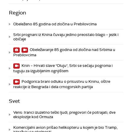
Region
Obeleženo 85 godina od zločina u Prebilovcima
Srbi prognani iz Knina čuvaju jedino preostalo blago – jezik i
običaje
Obeležavanje 85 godina od zločina nad Srbima u
Prebilovcima
Knin – Hrvati slave "Oluju", Srbi se sećaju pogroma i
tuguju za izgubljenim ognjištem
Podgorica brani odluku o prisustvu u Kninu, oštre
reakcije iz Beograda i dela crnogorskih partija
Svet
Vens: Iranci izuzetno teški ljudi, pregovori će potrajati; dve
eksplozije kod Ormuza
Komercijalni avion prišao helikopteru u kojem je bio Tramp,
istražuju se okolnosti