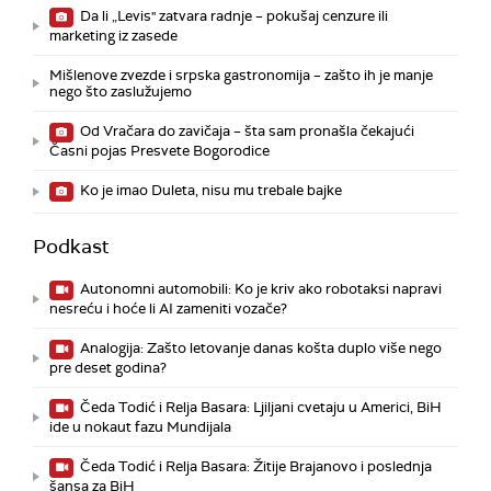
Da li „Levis" zatvara radnje – pokušaj cenzure ili
marketing iz zasede
Mišlenove zvezde i srpska gastronomija – zašto ih je manje
nego što zaslužujemo
Od Vračara do zavičaja – šta sam pronašla čekajući
Časni pojas Presvete Bogorodice
Ko je imao Duleta, nisu mu trebale bajke
Podkast
Autonomni automobili: Ko je kriv ako robotaksi napravi
nesreću i hoće li AI zameniti vozače?
Analogija: Zašto letovanje danas košta duplo više nego
pre deset godina?
Čeda Todić i Relja Basara: Ljiljani cvetaju u Americi, BiH
ide u nokaut fazu Mundijala
Čeda Todić i Relja Basara: Žitije Brajanovo i poslednja
šansa za BiH