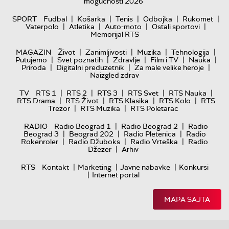
mogućnosti 2026
|
|
|
|
|
SPORT
Fudbal
Košarka
Tenis
Odbojka
Rukomet
|
|
|
|
Vaterpolo
Atletika
Auto-moto
Ostali sportovi
Memorijal RTS
|
|
|
|
MAGAZIN
Život
Zanimljivosti
Muzika
Tehnologija
|
|
|
|
|
Putujemo
Svet poznatih
Zdravlje
Film i TV
Nauka
|
|
|
Priroda
Digitalni preduzetnik
Za male velike heroje
Naizgled zdrav
|
|
|
|
|
TV
RTS 1
RTS 2
RTS 3
RTS Svet
RTS Nauka
|
|
|
|
RTS Drama
RTS Život
RTS Klasika
RTS Kolo
RTS
|
|
Trezor
RTS Muzika
RTS Poletarac
|
|
RADIO
Radio Beograd 1
Radio Beograd 2
Radio
|
|
|
Beograd 3
Beograd 202
Radio Pletenica
Radio
|
|
|
Rokenroler
Radio Džuboks
Radio Vrteška
Radio
|
Džezer
Arhiv
|
|
|
RTS
Kontakt
Marketing
Javne nabavke
Konkursi
|
Internet portal
MAPA SAJTA