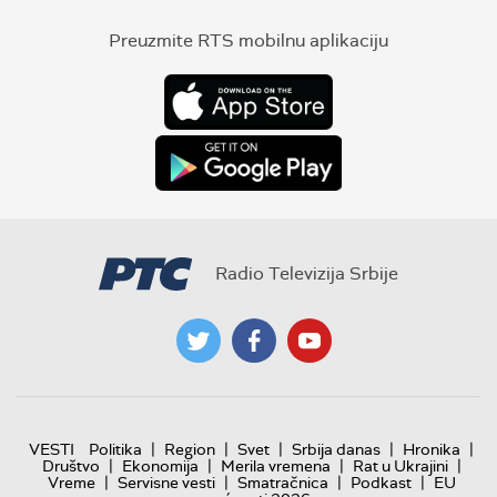
Preuzmite RTS mobilnu aplikaciju
Radio Televizija Srbije
|
|
|
|
|
VESTI
Politika
Region
Svet
Srbija danas
Hronika
|
|
|
|
Društvo
Ekonomija
Merila vremena
Rat u Ukrajini
|
|
|
|
Vreme
Servisne vesti
Smatračnica
Podkast
EU