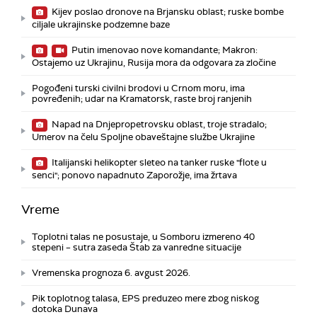
Kijev poslao dronove na Brjansku oblast; ruske bombe
ciljale ukrajinske podzemne baze
Putin imenovao nove komandante; Makron:
Ostajemo uz Ukrajinu, Rusija mora da odgovara za zločine
Pogođeni turski civilni brodovi u Crnom moru, ima
povređenih; udar na Kramatorsk, raste broj ranjenih
Napad na Dnjepropetrovsku oblast, troje stradalo;
Umerov na čelu Spoljne obaveštajne službe Ukrajine
Italijanski helikopter sleteo na tanker ruske "flote u
senci"; ponovo napadnuto Zaporožje, ima žrtava
Vreme
Toplotni talas ne posustaje, u Somboru izmereno 40
stepeni – sutra zaseda Štab za vanredne situacije
Vremenska prognoza 6. avgust 2026.
Pik toplotnog talasa, EPS preduzeo mere zbog niskog
dotoka Dunava