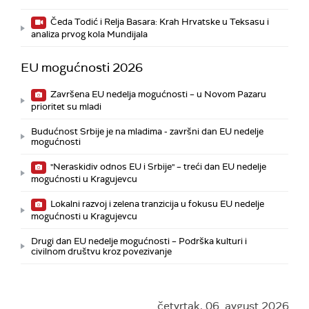
Čeda Todić i Relja Basara: Krah Hrvatske u Teksasu i
analiza prvog kola Mundijala
EU mogućnosti 2026
Završena EU nedelja mogućnosti – u Novom Pazaru
prioritet su mladi
Budućnost Srbije je na mladima - završni dan EU nedelje
mogućnosti
"Neraskidiv odnos EU i Srbije" – treći dan EU nedelje
mogućnosti u Kragujevcu
Lokalni razvoj i zelena tranzicija u fokusu EU nedelje
mogućnosti u Kragujevcu
Drugi dan EU nedelje mogućnosti – Podrška kulturi i
civilnom društvu kroz povezivanje
četvrtak, 06. avgust 2026.