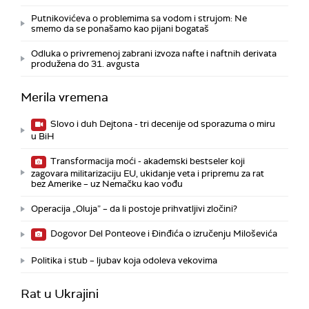
Putnikovićeva o problemima sa vodom i strujom: Ne
smemo da se ponašamo kao pijani bogataš
Odluka o privremenoj zabrani izvoza nafte i naftnih derivata
produžena do 31. avgusta
Merila vremena
Slovo i duh Dejtona - tri decenije od sporazuma o miru
u BiH
Transformacija moći - akademski bestseler koji
zagovara militarizaciju EU, ukidanje veta i pripremu za rat
bez Amerike – uz Nemačku kao vođu
Operacija „Oluja” – da li postoje prihvatljivi zločini?
Dogovor Del Ponteove i Đinđića o izručenju Miloševića
Politika i stub – ljubav koja odoleva vekovima
Rat u Ukrajini