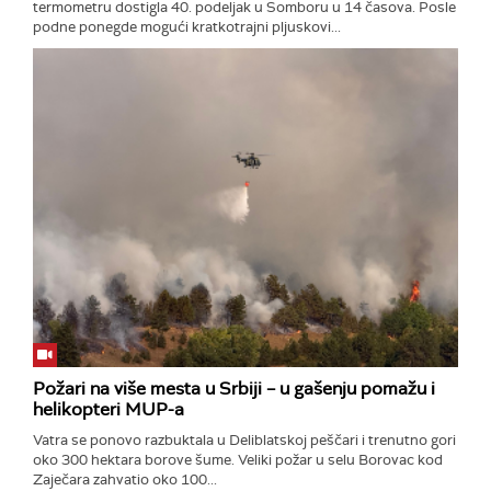
termometru dostigla 40. podeljak u Somboru u 14 časova. Posle
podne ponegde mogući kratkotrajni pljuskovi...
Požari na više mesta u Srbiji – u gašenju pomažu i
helikopteri MUP-a
Vatra se ponovo razbuktala u Deliblatskoj peščari i trenutno gori
oko 300 hektara borove šume. Veliki požar u selu Borovac kod
Zaječara zahvatio oko 100...