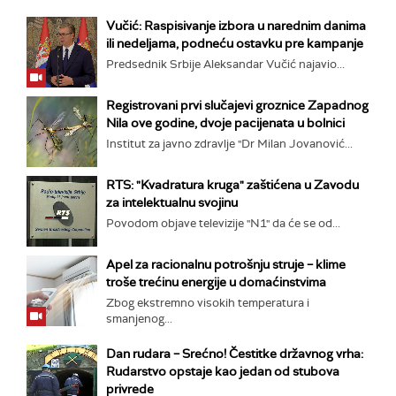
Vučić: Raspisivanje izbora u narednim danima
ili nedeljama, podneću ostavku pre kampanje
Predsednik Srbije Aleksandar Vučić najavio...
Registrovani prvi slučajevi groznice Zapadnog
Nila ove godine, dvoje pacijenata u bolnici
Institut za javno zdravlje "Dr Milan Jovanović...
RTS: "Kvadratura kruga" zaštićena u Zavodu
za intelektualnu svojinu
Povodom objave televizije "N1" da će se od...
Apel za racionalnu potrošnju struje – klime
troše trećinu energije u domaćinstvima
Zbog ekstremno visokih temperatura i
smanjenog...
Dan rudara – Srećno! Čestitke državnog vrha:
Rudarstvo opstaje kao jedan od stubova
privrede