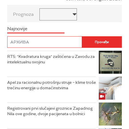
Prognoza
Najnovije
RTS: "Kvadratura kruga" zaštićena u Zavodu za
intelektualnu svojinu
Apel za racionalnu potrošnju struje – klime troše
trećinu energije u domaćinstvima
Registrovani prvi slučajevi groznice Zapadnog
Nila ove godine, dvoje pacijenata u bolnici