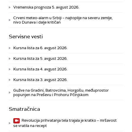
Vremenska prognoza 5. avgust 2026.
Crveni meteo-alarm u Srbiji – najtoplije na severu zemlje,
nivo Dunava i dalje kritičan
Servisne vesti
Kursna lista za 6. avgust 2026.
Kursna lista za 5. avgust 2026.
Kursna lista za 4. avgust 2026.
Kursna lista za 3. avgust 2026.
Gužve na Gradini, Batrovcima, Horgošu; međuprostor
popunjen na Preševu i Prohoru Pčinjskom
Smatračnica
Revolucija prihvatanja tela trajala je kratko – mršavost
se vratila na recept