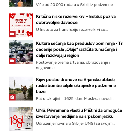
Više od 20.000 rudara u Srbiji iz podzemne...
Kritično niske rezerve krvi - Institut poziva
dobrovoljne davaoce
U Instutu za transfuziju rezerve krvi su...
Kultura sećanja kao preduslov pomirenja ­- Tri
decenije posle „Oluje“ različita tumačenja i
dalje razdvajaju region
Poštovanje prema žrtvama, obrazovanje i
negovanje...
Kijev poslao dronove na Brjansku oblast;
ruske bombe ciljale ukrajinske podzemne
baze
Rat u Ukrajini – 1625. dan. Moskva navodi...
UNS: Privremene vlasti u Prištini da omoguće
izveštavanje medijima na srpskom jeziku
Udruženje novinara Srbije (UNS) sa svojim...