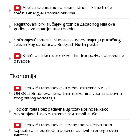
Apel za racionalnu potrošnju struje – klime troše
trećinu energije u domaćinstvima
Registrovani prvi slučajevi groznice Zapadnog Nila ove
godine, dvoje pacijenata u bolnici
Sofronijević i Vitezi u Subotici o uspostavljanju putničkog
železničkog saobraćaja Beograd–Budimpešta
Kritično niske rezerve krvi - Institut poziva dobrovoljne
davaoce
Ekonomija
Đedović Handanović sa predstavnicima NIS-a i
UNKS-a: Snabdevanje naftnim derivatima veoma izazovno
zbog niskog vodostaja
Toplotni talas bez padavina ugrožava prinose, kako
navodnjavati useve u vreme ekstremnih suša
Đedović Handanović: Đerdap radi sa četvrtinom
kapaciteta – neophodna posvećnost svih u energetskom
sektoru