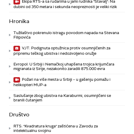
Ekipa RTS-a sa rudarima u jami rudnika "Štavalj": Na
dubini od 350 metara i sekunda neopreznosti je veliki rizik
Hronika
Tužilaštvo pokrenulo istragu povodom napada na Stevana
Filipovića
VJT: Podignuta optužnica protiv osumnjičenih za
pripremu teškog ubistva i nedozvoljeno oružje
Evropol: U Srbiji i Nemačkoj uhapšena trojica krijumčara
migranata iz Sirije, nezakonito zaradili 875.000 evra
Požari na više mesta u Srbiji – u gašenju pomažu i
helikopteri MUP-a
Saslušanje zbog ubistva na Karaburmi, osumnjičeni se
branili ćutanjem
Društvo
RTS: "Kvadratura kruga" zaštićena u Zavodu za
intelektualnu svojinu