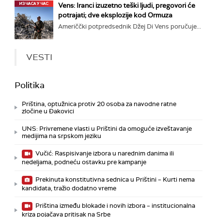
Vens: Iranci izuzetno teški ljudi, pregovori će
potrajati; dve eksplozije kod Ormuza
Američčki potpredsednik Džej Di Vens poručuje...
VESTI
Politika
Priština, optužnica protiv 20 osoba za navodne ratne
zločine u Đakovici
UNS: Privremene vlasti u Prištini da omoguće izveštavanje
medijima na srpskom jeziku
Vučić: Raspisivanje izbora u narednim danima ili
nedeljama, podneću ostavku pre kampanje
Prekinuta konstitutivna sednica u Prištini – Kurti nema
kandidata, tražio dodatno vreme
Priština između blokade i novih izbora – institucionalna
kriza pojačava pritisak na Srbe