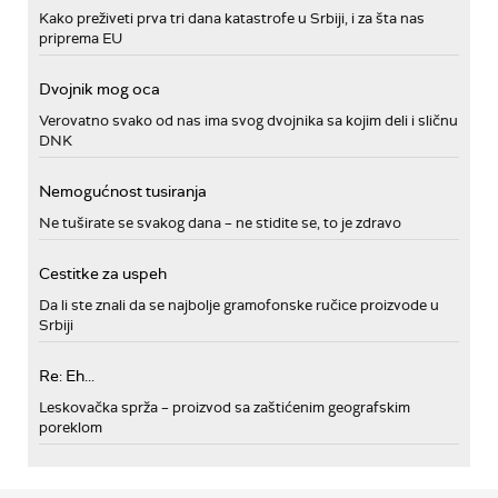
Kako preživeti prva tri dana katastrofe u Srbiji, i za šta nas
priprema EU
Dvojnik mog oca
Verovatno svako od nas ima svog dvojnika sa kojim deli i sličnu
DNK
Nemogućnost tusiranja
Ne tuširate se svakog dana – ne stidite se, to je zdravo
Cestitke za uspeh
Da li ste znali da se najbolje gramofonske ručice proizvode u
Srbiji
Re: Eh...
Leskovačka sprža – proizvod sa zaštićenim geografskim
poreklom