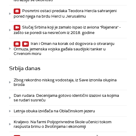
Posmrtni ostaci predaka Teodora Hercla sahranjeni
pored njega na brdu Hercl u Jerusalimu
Slučaj Srbina koji je zamalo ispao iz aviona "Rajanera" -
zašto se poredi sa nesrećom iz 2018. godine
Iran i Oman na korak od dogovora o otvaranju
Ormuza; jemenska vojska gađala saudijski tanker u
Crvenom moru
Srbija danas
Zbog rekordno niskog vodostaja, iz Save izronila olupina
broda
Dan rudara: Decenijama gotovo identični izazovi sa kojima
se rudari susreću
Letnja obuka izviđača na Oblačinskom jezeru
Kraljevo: Na farmi Poljoprivredne škole učenici tokom
raspusta brinu o životinjama i ekonomiji