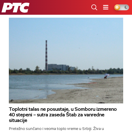
RTS
Toplotni talas ne posustaje, u Somboru izmereno
40 stepeni – sutra zaseda Štab za vanredne
situacije
Pretežno sunčano i veoma toplo vreme u Srbiji. Živa u