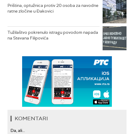
Priština, optužnica protiv 20 osoba za navodne
ratne zločine u Đakovici
Tužilaštvo pokrenulo istragu povodom napada
na Stevana Filipovića
KOMENTARI
Da, ali...