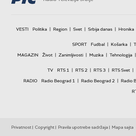
|
|
|
|
VESTI
Politika
Region
Svet
Srbija danas
Hronika
|
|
SPORT
Fudbal
Košarka
T
|
|
|
|
MAGAZIN
Život
Zanimljivosti
Muzika
Tehnologija
|
|
|
|
TV
RTS 1
RTS 2
RTS 3
RTS Svet
|
|
RADIO
Radio Beograd 1
Radio Beograd 2
Radio 
R
Privatnost
Copyright
Pravila upotrebe sadržaja
Mapa sajta
|
|
|