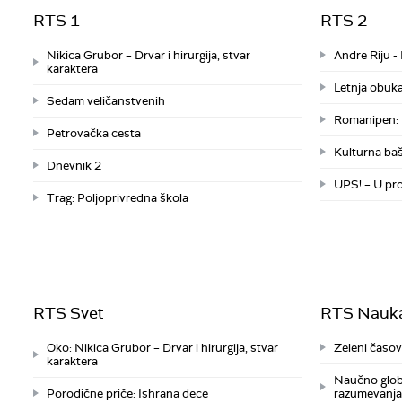
RTS 1
RTS 2
Nikica Grubor – Drvar i hirurgija, stvar
Andre Riju -
karaktera
Letnja obuka
Sedam veličanstvenih
Romanipen: 
Petrovačka cesta
Kulturna baš
Dnevnik 2
UPS! – U pr
Trag: Poljoprivredna škola
RTS Svet
RTS Nauk
Oko: Nikica Grubor – Drvar i hirurgija, stvar
Zeleni časov
karaktera
Naučno glob
Porodične priče: Ishrana dece
razumevanja,