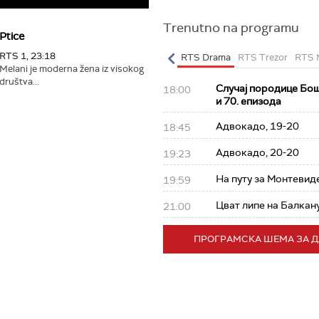
Trenutno na programu
Ptice
RTS 1, 23:18
RTS Klasika
RTS Kolo
RTS Poletarac
RTS Drama
RTS Trezor
RTS 
Melani je moderna žena iz visokog
društva...
Случај породице Бош
18:00
и 70. епизода
Адвокадо, 19-20
18:45
Адвокадо, 20-20
19:23
На путу за Монтевиде
19:59
Цват липе на Балкану
21:00
ПРОГРАМСКА ШЕМА ЗА 