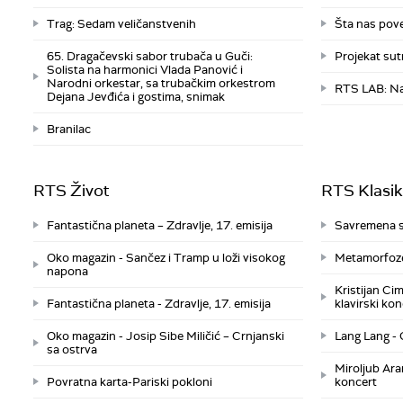
Trag: Sedam veličanstvenih
Šta nas pove
65. Dragačevski sabor trubača u Guči:
Projekat sutr
Solista na harmonici Vlada Panović i
Narodni orkestar, sa trubačkim orkestrom
RTS LAB: Na
Dejana Jevđića i gostima, snimak
Branilac
RTS Život
RTS Klasi
Fantastična planeta – Zdravlje, 17. emisija
Savremena sr
Oko magazin - Sančez i Tramp u loži visokog
Metamorfoze
napona
Kristijan Ci
Fantastična planeta - Zdravlje, 17. emisija
klavirski kon
Oko magazin - Josip Sibe Miličić – Crnjanski
Lang Lang - 
sa ostrva
Miroljub Ara
Povratna karta-Pariski pokloni
koncert