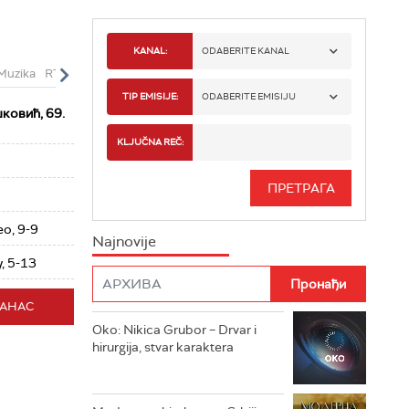
KANAL:
ODABERITE KANAL
Muzika
RTS Život
RTS Klasika
RTS Kolo
RTS Poletarac
RTS Drama
RTS 1
TIP EMISIJE:
ODABERITE EMISIJU
ковић, 69.
RTS 2
SPORT
KLJUČNA REČ:
RTS 3
SERIJA
RTS SVET
INFO
о, 9-9
Najnovije
RTS NAUKA
FILM
, 5-13
RTS DRAMA
ДАНАС
Oko: Nikica Grubor – Drvar i
RTS ŽIVOT
hirurgija, stvar karaktera
RTS KLASIKA
RTS KOLO