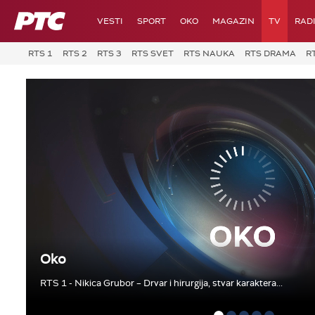
RTS
VESTI
SPORT
OKO
MAGAZIN
TV
RAD
RTS 1
RTS 2
RTS 3
RTS SVET
RTS NAUKA
RTS DRAMA
R
Oko
RTS 1 - Nikica Grubor – Drvar i hirurgija, stvar karaktera...