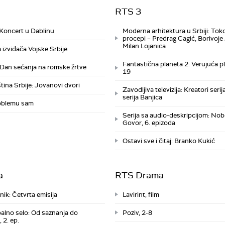
RTS 3
 Koncert u Dablinu
Moderna arhitektura u Srbiji: Toko
procepi – Predrag Cagić, Borivoje
Milan Lojanica
 izviđača Vojske Srbije
Fantastična planeta 2: Verujuća pl
Dan sećanja na romske žrtve
19
tina Srbije: Jovanovi dvori
Zavodljiva televizija: Kreatori serij
serija Banjica
oblemu sam
Serija sa audio-deskripcijom: Nob
Govor, 6. epizoda
Ostavi sve i čitaj: Branko Kukić
a
RTS Drama
nik: Četvrta emisija
Lavirint, film
alno selo: Od saznanja do
Poziv, 2-8
 2. ep.