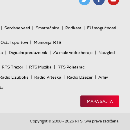
|
|
|
|
Servisne vesti
Smatračnica
Podkast
EU mogućnosti
|
Ostali sportovi
Memorijal RTS
|
|
|
da
Digitalni preduzetnik
Za male velike heroje
Naizgled
|
|
RTS Trezor
RTS Muzika
RTS Poletarac
|
|
|
Radio Džuboks
Radio Vrteška
Radio Džezer
Arhiv
tal
MAPA SAJTA
Copyright © 2008 - 2026 RTS. Sva prava zadržana.