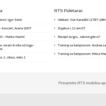
a
RTS Poletarac
nni i Igor Simić
Velikani: Vuk Karadžić (1787-186
 – koncert, Arena 2007.
Zujalica c.11 em.07
0 – Marko Nastić
Recept za igru: Jakove gde si?
, strast ili više od toga -
Treniraj sa šampionom: Andrea Le
za
Treniraj sa šampionom: Milica Ma
a: 1. ciklus, miks 1
Preuzmite RTS mobilnu apl