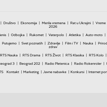
|
|
|
|
|
Društvo
Ekonomija
Merila vremena
Rat u Ukrajini
Vreme
2026
|
|
|
|
|
|
enis
Odbojka
Rukomet
Vaterpolo
Atletika
Auto-moto
|
|
|
|
|
Putujemo
Svet poznatih
Zdravlje
Film i TV
Nauka
Priro
zdrav
|
|
|
|
|
RTS Nauka
RTS Drama
RTS Život
RTS Klasika
RTS Kolo
|
|
|
|
Beograd 3
Beograd 202
Radio Pletenica
Radio Rokenroler
|
|
|
|
TS
Kontakt
Marketing
Javne nabavke
Konkursi
Internet por