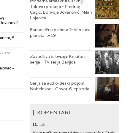
Moderna arhitektura u Srbiji:
Tokovi i procepi – Predrag
Cagić, Borivoje Jovanović, Milan
RTS TREZOR
Lojanica
vi i
 Jovanović,
RTS MUZIKA
Fantastična planeta 2: Verujuća
planeta, 5-19
aneta, 5-
RTS POLETARAC
a – TV
Zavodljiva televizija: Kreatori
serija – TV serija Banjica
elovac –
Serija sa audio-deskripcijom:
Nobelovac – Govor, 6. epizoda
KOMENTARI
Da, ali...
Kako preživeti prva tri dana katastrofe u Srbiji,