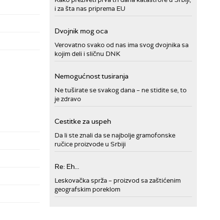
i za šta nas priprema EU
Dvojnik mog oca
Verovatno svako od nas ima svog dvojnika sa
kojim deli i sličnu DNK
Nemogućnost tusiranja
Ne tuširate se svakog dana – ne stidite se, to
je zdravo
Cestitke za uspeh
Da li ste znali da se najbolje gramofonske
ručice proizvode u Srbiji
Re: Eh...
Leskovačka sprža – proizvod sa zaštićenim
geografskim poreklom