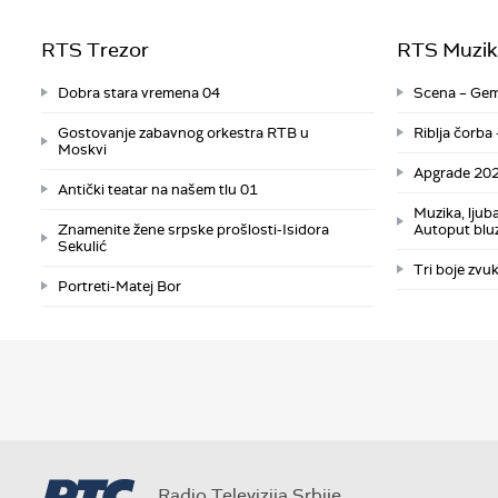
RTS Trezor
RTS Muzik
Dobra stara vremena 04
Scena – Gemi
Gostovanje zabavnog orkestra RTB u
Riblja čorba
Moskvi
Apgrade 202
Antički teatar na našem tlu 01
Muzika, ljubav
Znamenite žene srpske prošlosti-Isidora
Autoput blu
Sekulić
Tri boje zvuk
Portreti-Matej Bor
Radio Televizija Srbije