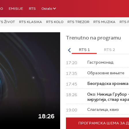
IO
EMISIJE
RTS
Ostalo
TS ŽIVOT
RTS KLASIKA
RTS KOLO
RTS TREZOR
RTS MUZIKA
RTS 
Trenutno na programu
RTS 3
RTS Svet
RTS HD
RTS 1
RTS 2
Гастромонад
17:20
Образовне вињете
17:35
Београдска хроника
17:45
Око: Никица Грубор 
18:26
хирургија, ствар кар
Слагалица, квиз
19:00
18:26
ПРОГРАМСКА ШЕМА ЗА 