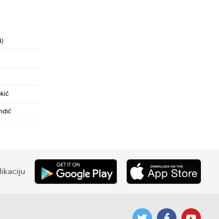
4)
kić
ndić
ikaciju