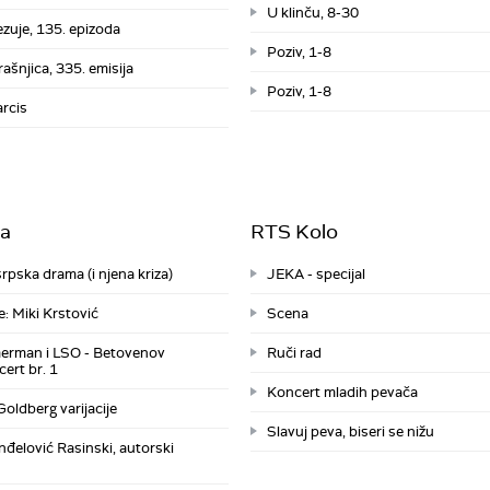
U klinču, 8-30
zuje, 135. epizoda
Poziv, 1-8
ašnjica, 335. emisija
Poziv, 1-8
rcis
ka
RTS Kolo
pska drama (i njena kriza)
JEKA - specijal
: Miki Krstović
Scena
merman i LSO - Betovenov
Ruči rad
cert br. 1
Koncert mladih pevača
Goldberg varijacije
Slavuj peva, biseri se nižu
nđelović Rasinski, autorski