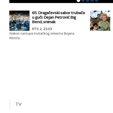
65. Dragačevski sabor trubača
u guči: Dejan Petrović Big
Bend, snimak
RTS 2, 23:03
Nakon nastupa trubačkog orkestra Bojana
Ristića...
TV