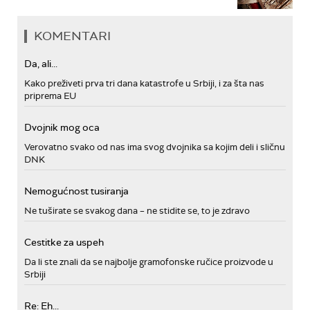
KOMENTARI
Da, ali...
Kako preživeti prva tri dana katastrofe u Srbiji, i za šta nas
priprema EU
Dvojnik mog oca
Verovatno svako od nas ima svog dvojnika sa kojim deli i sličnu
DNK
Nemogućnost tusiranja
Ne tuširate se svakog dana – ne stidite se, to je zdravo
Cestitke za uspeh
Da li ste znali da se najbolje gramofonske ručice proizvode u
Srbiji
Re: Eh...