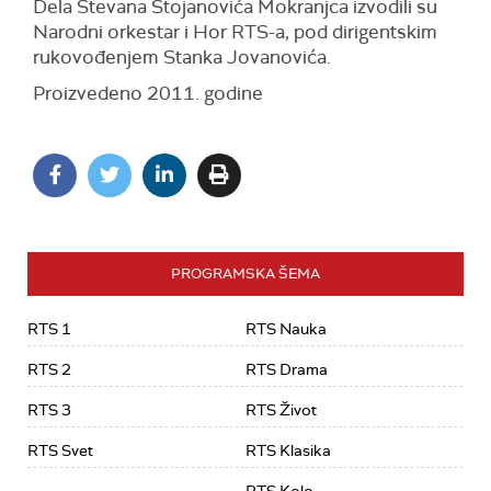
Dela Stevana Stojanovića Mokranjca izvodi
li su
Narodni orkestar i Hor RTS-a, pod dirigentskim
rukovođenjem Stanka Jovanovića.
Proizvedeno 2011. godine
PROGRAMSKA ŠEMA
RTS 1
RTS Nauka
RTS 2
RTS Drama
RTS 3
RTS Život
RTS Svet
RTS Klasika