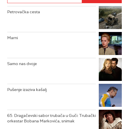
Petrovačka cesta
RTS ŽIVOT
RTS KLASIKA
RTS KOLO
Marni
RTS TREZOR
RTS MUZIKA
Samo nas dvoje
RTS POLETARAC
Pušenje izaziva kašalj
65. Dragačevski sabor trubača u Guči: Trubački
orkestar Bobana Markovića, snimak