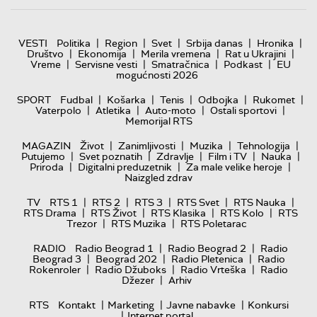
|
|
|
|
|
VESTI
Politika
Region
Svet
Srbija danas
Hronika
|
|
|
|
Društvo
Ekonomija
Merila vremena
Rat u Ukrajini
|
|
|
|
Vreme
Servisne vesti
Smatračnica
Podkast
EU
mogućnosti 2026
|
|
|
|
|
SPORT
Fudbal
Košarka
Tenis
Odbojka
Rukomet
|
|
|
|
Vaterpolo
Atletika
Auto-moto
Ostali sportovi
Memorijal RTS
|
|
|
|
MAGAZIN
Život
Zanimljivosti
Muzika
Tehnologija
|
|
|
|
|
Putujemo
Svet poznatih
Zdravlje
Film i TV
Nauka
|
|
|
Priroda
Digitalni preduzetnik
Za male velike heroje
Naizgled zdrav
|
|
|
|
|
TV
RTS 1
RTS 2
RTS 3
RTS Svet
RTS Nauka
|
|
|
|
RTS Drama
RTS Život
RTS Klasika
RTS Kolo
RTS
|
|
Trezor
RTS Muzika
RTS Poletarac
|
|
RADIO
Radio Beograd 1
Radio Beograd 2
Radio
|
|
|
Beograd 3
Beograd 202
Radio Pletenica
Radio
|
|
|
Rokenroler
Radio Džuboks
Radio Vrteška
Radio
|
Džezer
Arhiv
|
|
|
RTS
Kontakt
Marketing
Javne nabavke
Konkursi
|
Internet portal