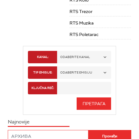
RTS Kolo
RTS Trezor
RTS Muzika
RTS Poletarac
KANAL:
ODABERITE KANAL
RTS 1
TIP EMISIJE:
ODABERITE EMISIJU
RTS 2
SPORT
KLJUČNA REČ:
RTS 3
SERIJA
RTS SVET
INFO
Najnovije
RTS NAUKA
FILM
RTS DRAMA