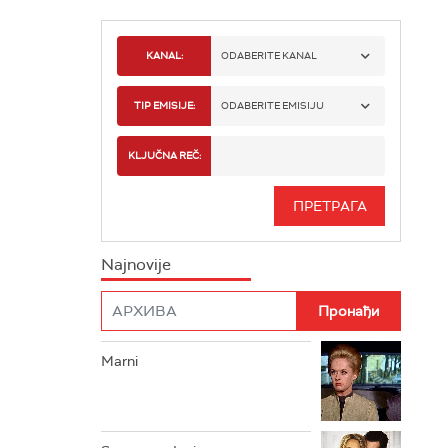
KANAL:
ODABERITE KANAL
RTS 1
TIP EMISIJE:
ODABERITE EMISIJU
RTS 2
SPORT
KLJUČNA REČ:
RTS 3
SERIJA
RTS SVET
INFO
Najnovije
RTS NAUKA
FILM
RTS DRAMA
Marni
RTS ŽIVOT
RTS KLASIKA
RTS KOLO