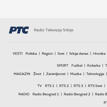
Radio Televizija Srbije
|
|
|
|
VESTI
Politika
Region
Svet
Srbija danas
Hronika
|
|
SPORT
Fudbal
Košarka
T
|
|
|
|
MAGAZIN
Život
Zanimljivosti
Muzika
Tehnologija
|
|
|
|
TV
RTS 1
RTS 2
RTS 3
RTS Svet
|
|
RADIO
Radio Beograd 1
Radio Beograd 2
Radio 
R