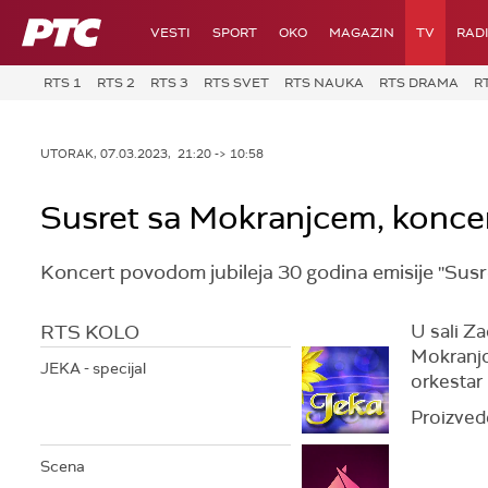
RTS
VESTI
SPORT
OKO
MAGAZIN
TV
RAD
RTS 1
RTS 2
RTS 3
RTS SVET
RTS NAUKA
RTS DRAMA
R
UTORAK, 07.03.2023, 21:20 -> 10:58
Susret sa Mokranjcem, konce
Koncert povodom jubileja 30 godina emisije ''Sus
RTS KOLO
U sali Za
Mokranjc
JEKA - specijal
orkestar
Proizved
Scena