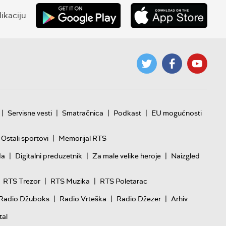
ikaciju
|
|
|
|
Servisne vesti
Smatračnica
Podkast
EU mogućnosti
|
Ostali sportovi
Memorijal RTS
|
|
|
da
Digitalni preduzetnik
Za male velike heroje
Naizgled
|
|
RTS Trezor
RTS Muzika
RTS Poletarac
|
|
|
Radio Džuboks
Radio Vrteška
Radio Džezer
Arhiv
tal