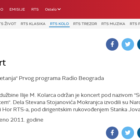
IO
EMISIJE
RTS
Ostalo
TS ŽIVOT
RTS KLASIKA
RTS KOLO
RTS TREZOR
RTS MUZIKA
RTS 
rt
retanja'' Prvog programa Radio Beograda
dužbine Ilije M. Kolarca održan je koncert pod nazivom ''S
em''. Dela Stevana Stojanovića Mokranjca izvodili su Nar
 i Hor RTS-a, pod dirigentskim rukovođenjem Stanka Jov
eno 2011. godine