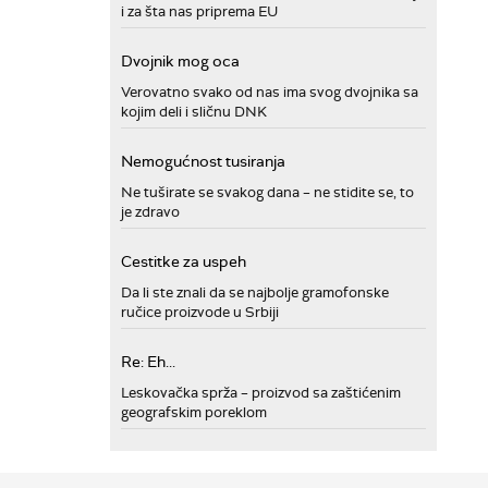
i za šta nas priprema EU
Dvojnik mog oca
Verovatno svako od nas ima svog dvojnika sa
kojim deli i sličnu DNK
Nemogućnost tusiranja
Ne tuširate se svakog dana – ne stidite se, to
je zdravo
Cestitke za uspeh
Da li ste znali da se najbolje gramofonske
ručice proizvode u Srbiji
Re: Eh...
Leskovačka sprža – proizvod sa zaštićenim
geografskim poreklom