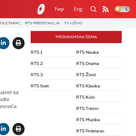
Ћир
Eng
POLETARAC
RTS PREDSTAVLJA
TV UŽIVO
PROGRAMSKA ŠEMA
RTS 1
RTS Nauka
RTS 2
RTS Drama
RTS 3
RTS Život
RTS Svet
RTS Klasika
usret sa
RTS Kolo
odni
anovića.
RTS Trezor
RTS Muzika
RTS Poletarac