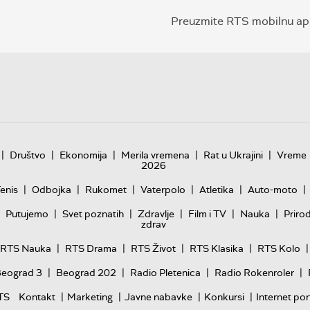
Preuzmite RTS mobilnu apl
|
|
|
|
|
Društvo
Ekonomija
Merila vremena
Rat u Ukrajini
Vreme
2026
|
|
|
|
|
|
enis
Odbojka
Rukomet
Vaterpolo
Atletika
Auto-moto
|
|
|
|
|
Putujemo
Svet poznatih
Zdravlje
Film i TV
Nauka
Priro
zdrav
|
|
|
|
|
RTS Nauka
RTS Drama
RTS Život
RTS Klasika
RTS Kolo
|
|
|
|
Beograd 3
Beograd 202
Radio Pletenica
Radio Rokenroler
|
|
|
|
TS
Kontakt
Marketing
Javne nabavke
Konkursi
Internet por