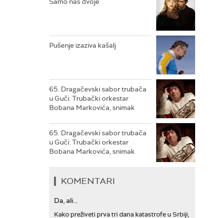
Samo nas dvoje
RTS TREZOR
RTS MUZIKA
Pušenje izaziva kašalj
RTS POLETARAC
65. Dragačevski sabor trubača
u Guči: Trubački orkestar
Bobana Markovića, snimak
65. Dragačevski sabor trubača
u Guči: Trubački orkestar
Bobana Markovića, snimak
KOMENTARI
Da, ali...
Kako preživeti prva tri dana katastrofe u Srbiji,