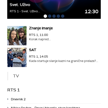
Svet. Uživo
12:30
RTS 1 - Svet. Uživo...
Znanje imanje
RTS 1, 11:00
Korak napred...
SAT
RTS 1, 14:05
Kada startuje slanje kazni na granične prelaze?...
TV
RTS 1
Dnevnik 2
Nikica Grubor – Drvar i hirurgija, stvar karaktera