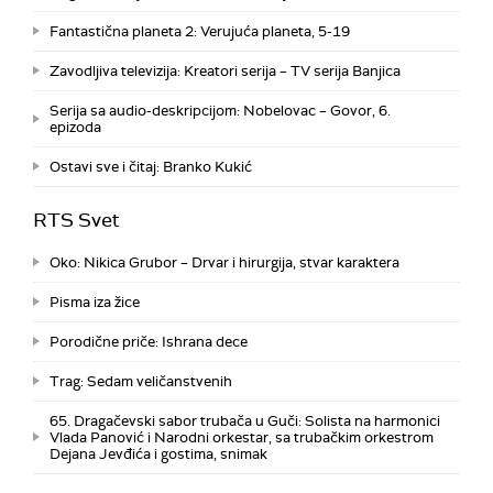
Fantastična planeta 2: Verujuća planeta, 5-19
Zavodljiva televizija: Kreatori serija – TV serija Banjica
Serija sa audio-deskripcijom: Nobelovac – Govor, 6.
epizoda
Ostavi sve i čitaj: Branko Kukić
RTS Svet
Oko: Nikica Grubor – Drvar i hirurgija, stvar karaktera
Pisma iza žice
Porodične priče: Ishrana dece
Trag: Sedam veličanstvenih
65. Dragačevski sabor trubača u Guči: Solista na harmonici
Vlada Panović i Narodni orkestar, sa trubačkim orkestrom
Dejana Jevđića i gostima, snimak