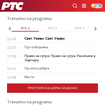
RTS
Trenutno na programu
 HD
RTS 1
RTS 2
RTS 3
RT
Свет. Уживо: Свет. Уживо
12:30
Пут победника
13:33
Право на сутра: Право на сутра: Расељени у
13:58
Зајечару
Од злата јабука
14:21
Вести
14:48
ПРОГРАМСКА ШЕМА ЗА ДАНАС
Trenutno na programu