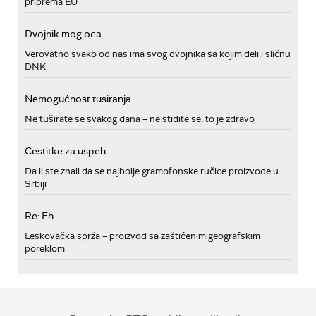
priprema EU
Dvojnik mog oca
Verovatno svako od nas ima svog dvojnika sa kojim deli i sličnu
DNK
Nemogućnost tusiranja
Ne tuširate se svakog dana – ne stidite se, to je zdravo
Cestitke za uspeh
Da li ste znali da se najbolje gramofonske ručice proizvode u
Srbiji
Re: Eh...
Leskovačka sprža – proizvod sa zaštićenim geografskim
poreklom