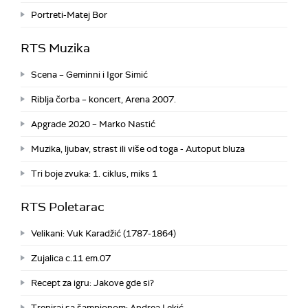
Portreti-Matej Bor
RTS Muzika
Scena – Geminni i Igor Simić
Riblja čorba – koncert, Arena 2007.
Apgrade 2020 – Marko Nastić
Muzika, ljubav, strast ili više od toga - Autoput bluza
Tri boje zvuka: 1. ciklus, miks 1
RTS Poletarac
Velikani: Vuk Karadžić (1787-1864)
Zujalica c.11 em.07
Recept za igru: Jakove gde si?
Treniraj sa šampionom: Andrea Lekić