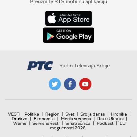
Preuzmite RTS mobilnu aplikaciju
Radio Televizija Srbije
|
|
|
|
|
VESTI
Politika
Region
Svet
Srbija danas
Hronika
|
|
|
|
Društvo
Ekonomija
Merila vremena
Rat u Ukrajini
|
|
|
|
Vreme
Servisne vesti
Smatračnica
Podkast
EU
mogućnosti 2026