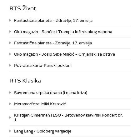
RTS Život
Fantastična planeta – Zdravlje, 17. emisija
Oko magazin - Sančez i Tramp u loži visokog napona
Fantastična planeta - Zdravlje, 17. emisija
Oko magazin - Josip Sibe Miličić – Crnjanski sa ostrva
Povratna karta-Pariski pokloni
RTS Klasika
Savremena srpska drama (i njena kriza)
Metamorfoze: Miki Krstović
Kristijan Cimerman i LSO - Betovenov klavirski koncert br.
1
Lang Lang - Goldberg varijacije