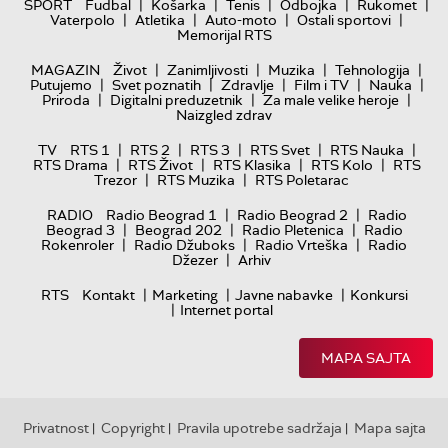
|
|
|
|
|
SPORT
Fudbal
Košarka
Tenis
Odbojka
Rukomet
|
|
|
|
Vaterpolo
Atletika
Auto-moto
Ostali sportovi
Memorijal RTS
|
|
|
|
MAGAZIN
Život
Zanimljivosti
Muzika
Tehnologija
|
|
|
|
|
Putujemo
Svet poznatih
Zdravlje
Film i TV
Nauka
|
|
|
Priroda
Digitalni preduzetnik
Za male velike heroje
Naizgled zdrav
|
|
|
|
|
TV
RTS 1
RTS 2
RTS 3
RTS Svet
RTS Nauka
|
|
|
|
RTS Drama
RTS Život
RTS Klasika
RTS Kolo
RTS
|
|
Trezor
RTS Muzika
RTS Poletarac
|
|
RADIO
Radio Beograd 1
Radio Beograd 2
Radio
|
|
|
Beograd 3
Beograd 202
Radio Pletenica
Radio
|
|
|
Rokenroler
Radio Džuboks
Radio Vrteška
Radio
|
Džezer
Arhiv
|
|
|
RTS
Kontakt
Marketing
Javne nabavke
Konkursi
|
Internet portal
MAPA SAJTA
Privatnost
Copyright
Pravila upotrebe sadržaja
Mapa sajta
|
|
|