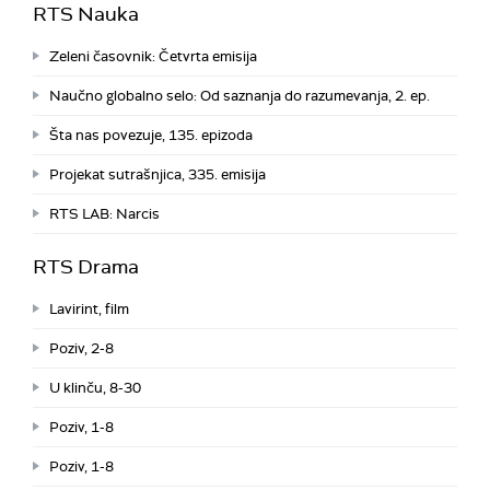
RTS Nauka
Zeleni časovnik: Četvrta emisija
Naučno globalno selo: Od saznanja do razumevanja, 2. ep.
Šta nas povezuje, 135. epizoda
Projekat sutrašnjica, 335. emisija
RTS LAB: Narcis
RTS Drama
Lavirint, film
Poziv, 2-8
U klinču, 8-30
Poziv, 1-8
Poziv, 1-8