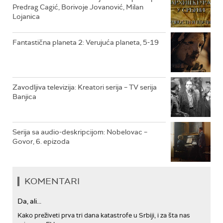
Predrag Cagić, Borivoje Jovanović, Milan
Lojanica
RTS TREZOR
RTS MUZIKA
Fantastična planeta 2: Verujuća planeta, 5-19
RTS POLETARAC
Zavodljiva televizija: Kreatori serija – TV serija
Banjica
Serija sa audio-deskripcijom: Nobelovac –
Govor, 6. epizoda
KOMENTARI
Da, ali...
Kako preživeti prva tri dana katastrofe u Srbiji, i za šta nas