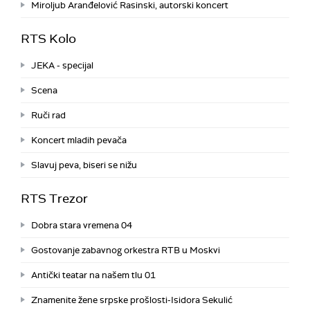
Miroljub Aranđelović Rasinski, autorski koncert
RTS Kolo
JEKA - specijal
Scena
Ruči rad
Koncert mladih pevača
Slavuj peva, biseri se nižu
RTS Trezor
Dobra stara vremena 04
Gostovanje zabavnog orkestra RTB u Moskvi
Antički teatar na našem tlu 01
Znamenite žene srpske prošlosti-Isidora Sekulić