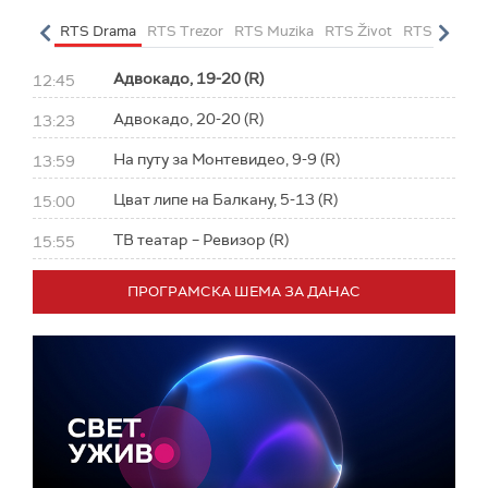
letarac
RTS Drama
RTS Trezor
RTS Muzika
RTS Život
RTS Klasika
Адвокадо, 19-20 (R)
12:45
Адвокадо, 20-20 (R)
13:23
На путу за Монтевидео, 9-9 (R)
13:59
Цват липе на Балкану, 5-13 (R)
15:00
ТВ театар – Ревизор (R)
15:55
ПРОГРАМСКА ШЕМА ЗА ДАНАС