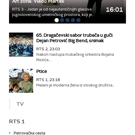
Art zona: Vlado Martek
16:01
RTS 3 - Jedan je od najautentičnijih glasova
jugoslovenskog umetničkog prostora, koji je...
65. Dragačevski sabor trubača u guči:
Dejan Petrović Big Bend, snimak
RTS 2, 23:03
Nakon nastupa trubačkog orkestra Bojana
Ristića...
Ptice
RTS 1, 23:18
Melani je moderna žena iz visokog društva...
TV
RTS 1
Petrovačka cesta