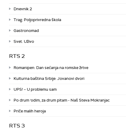
Dnevnik 2
Trag: Poljoprivredna škola
Gastronomad
Svet. Uživo
RTS 2
Romanipen: Dan sećanja na romske žrtve
Kulturna baština Srbije: Jovanovi dvori
UPS! – U problemu sam
Po drum 'odim, za drum pitam - Naš Steva Mokranjac
Priče malih heroja
RTS 3