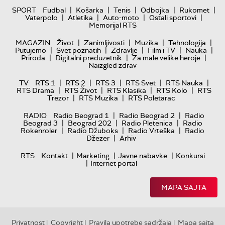
|
|
|
|
|
SPORT
Fudbal
Košarka
Tenis
Odbojka
Rukomet
|
|
|
|
Vaterpolo
Atletika
Auto-moto
Ostali sportovi
Memorijal RTS
|
|
|
|
MAGAZIN
Život
Zanimljivosti
Muzika
Tehnologija
|
|
|
|
|
Putujemo
Svet poznatih
Zdravlje
Film i TV
Nauka
|
|
|
Priroda
Digitalni preduzetnik
Za male velike heroje
Naizgled zdrav
|
|
|
|
|
TV
RTS 1
RTS 2
RTS 3
RTS Svet
RTS Nauka
|
|
|
|
RTS Drama
RTS Život
RTS Klasika
RTS Kolo
RTS
|
|
Trezor
RTS Muzika
RTS Poletarac
|
|
RADIO
Radio Beograd 1
Radio Beograd 2
Radio
|
|
|
Beograd 3
Beograd 202
Radio Pletenica
Radio
|
|
|
Rokenroler
Radio Džuboks
Radio Vrteška
Radio
|
Džezer
Arhiv
|
|
|
RTS
Kontakt
Marketing
Javne nabavke
Konkursi
|
Internet portal
MAPA SAJTA
Privatnost
Copyright
Pravila upotrebe sadržaja
Mapa sajta
|
|
|