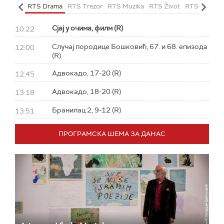
letarac
RTS Drama
RTS Trezor
RTS Muzika
RTS Život
RTS Klasika
Сјај у очима, филм (R)
10:22
Случај породице Бошковић, 67. и 68. епизода
12:00
(R)
Адвокадо, 17-20 (R)
12:45
Адвокадо, 18-20 (R)
13:18
Бранилац 2, 9-12 (R)
13:51
ПРОГРАМСКА ШЕМА ЗА ДАНАС