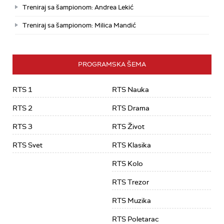
Treniraj sa šampionom: Andrea Lekić
Treniraj sa šampionom: Milica Mandić
PROGRAMSKA ŠEMA
RTS 1
RTS Nauka
RTS 2
RTS Drama
RTS 3
RTS Život
RTS Svet
RTS Klasika
RTS Kolo
RTS Trezor
RTS Muzika
RTS Poletarac