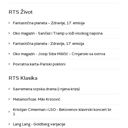
RTS Život
Fantastična planeta – Zdravlje, 17. emisija
Oko magazin - Sančez i Tramp u loži visokog napona
Fantastična planeta - Zdravlje, 17. emisija
Oko magazin - Josip Sibe Miličić – Crnjanski sa ostrva
Povratna karta-Pariski pokloni
RTS Klasika
Savremena srpska drama (i njena kriza)
Metamorfoze: Miki Krstović
Kristijan Cimerman i LSO - Betovenov klavirski koncert br.
1
Lang Lang - Goldberg varijacije