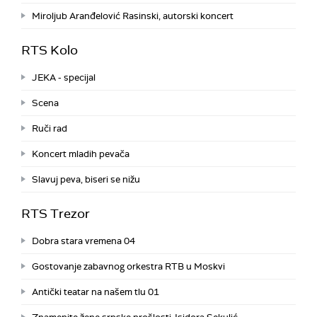
Miroljub Aranđelović Rasinski, autorski koncert
RTS Kolo
JEKA - specijal
Scena
Ruči rad
Koncert mladih pevača
Slavuj peva, biseri se nižu
RTS Trezor
Dobra stara vremena 04
Gostovanje zabavnog orkestra RTB u Moskvi
Antički teatar na našem tlu 01