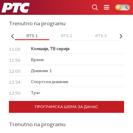
RTS
Trenutno na programu
 HD
RTS 1
RTS 2
RTS 3
RT
Комшије, ТВ серија
11:00
Време
11:56
Дневник 1
12:00
Спортски дневник
12:34
Траг
12:50
ПРОГРАМСКА ШЕМА ЗА ДАНАС
Trenutno na programu