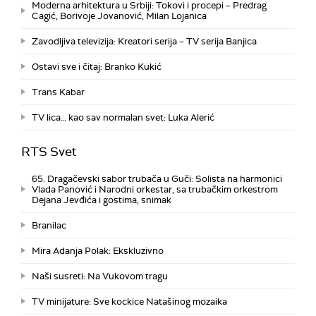
Moderna arhitektura u Srbiji: Tokovi i procepi – Predrag
Cagić, Borivoje Jovanović, Milan Lojanica
Zavodljiva televizija: Kreatori serija – TV serija Banjica
Ostavi sve i čitaj: Branko Kukić
Trans Kabar
TV lica… kao sav normalan svet: Luka Alerić
RTS Svet
65. Dragačevski sabor trubača u Guči: Solista na harmonici
Vlada Panović i Narodni orkestar, sa trubačkim orkestrom
Dejana Jevđića i gostima, snimak
Branilac
Mira Adanja Polak: Ekskluzivno
Naši susreti: Na Vukovom tragu
TV minijature: Sve kockice Natašinog mozaika