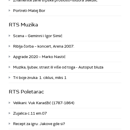
Znamenite žene srpske prošlosti-Isidora Sekulić
Portreti-Matej Bor
RTS Muzika
Scena – Geminni i Igor Simić
Riblja čorba – koncert, Arena 2007.
Apgrade 2020 – Marko Nastić
Muzika, ljubav, strast ili više od toga - Autoput bluza
Tri boje zvuka: 1. ciklus, miks 1
RTS Poletarac
Velikani: Vuk Karadžić (1787-1864)
Zujalica c.11 em.07
Recept za igru: Jakove gde si?