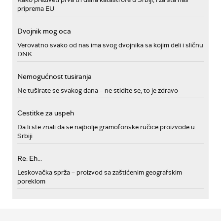
priprema EU
Dvojnik mog oca
Verovatno svako od nas ima svog dvojnika sa kojim deli i sličnu
DNK
Nemogućnost tusiranja
Ne tuširate se svakog dana – ne stidite se, to je zdravo
Cestitke za uspeh
Da li ste znali da se najbolje gramofonske ručice proizvode u
Srbiji
Re: Eh...
Leskovačka sprža – proizvod sa zaštićenim geografskim
poreklom