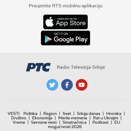
Preuzmite RTS mobilnu aplikaciju
Radio Televizija Srbije
|
|
|
|
|
VESTI
Politika
Region
Svet
Srbija danas
Hronika
|
|
|
|
Društvo
Ekonomija
Merila vremena
Rat u Ukrajini
|
|
|
|
Vreme
Servisne vesti
Smatračnica
Podkast
EU
mogućnosti 2026