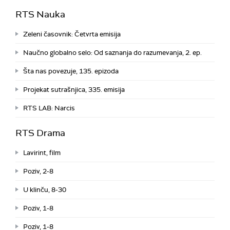
RTS Nauka
Zeleni časovnik: Četvrta emisija
Naučno globalno selo: Od saznanja do razumevanja, 2. ep.
Šta nas povezuje, 135. epizoda
Projekat sutrašnjica, 335. emisija
RTS LAB: Narcis
RTS Drama
Lavirint, film
Poziv, 2-8
U klinču, 8-30
Poziv, 1-8
Poziv, 1-8