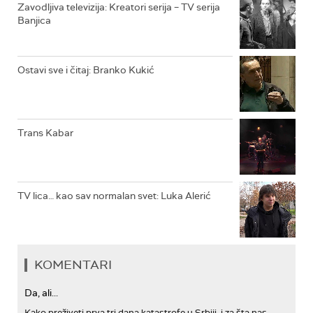
RTS KOLO
Zavodljiva televizija: Kreatori serija – TV serija
Banjica
RTS TREZOR
RTS MUZIKA
Ostavi sve i čitaj: Branko Kukić
RTS POLETARAC
Trans Kabar
TV lica… kao sav normalan svet: Luka Alerić
KOMENTARI
Da, ali...
Kako preživeti prva tri dana katastrofe u Srbiji, i za šta nas