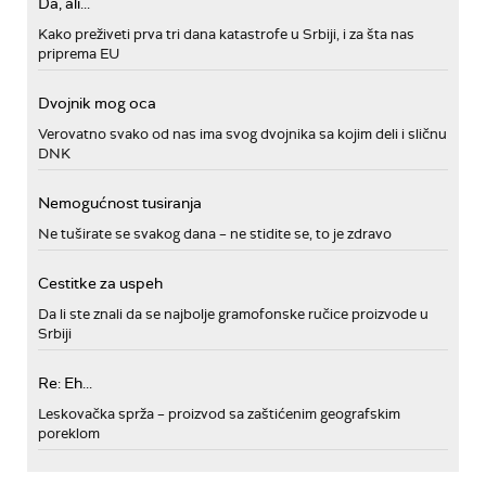
Da, ali...
Kako preživeti prva tri dana katastrofe u Srbiji, i za šta nas
priprema EU
Dvojnik mog oca
Verovatno svako od nas ima svog dvojnika sa kojim deli i sličnu
DNK
Nemogućnost tusiranja
Ne tuširate se svakog dana – ne stidite se, to je zdravo
Cestitke za uspeh
Da li ste znali da se najbolje gramofonske ručice proizvode u
Srbiji
Re: Eh...
Leskovačka sprža – proizvod sa zaštićenim geografskim
poreklom