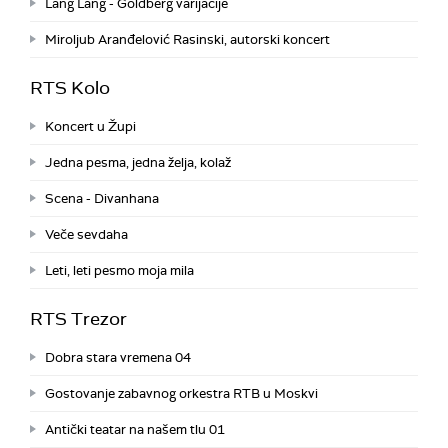
Lang Lang - Goldberg varijacije
Miroljub Aranđelović Rasinski, autorski koncert
RTS Kolo
Koncert u Župi
Jedna pesma, jedna želja, kolaž
Scena - Divanhana
Veče sevdaha
Leti, leti pesmo moja mila
RTS Trezor
Dobra stara vremena 04
Gostovanje zabavnog orkestra RTB u Moskvi
Antički teatar na našem tlu 01