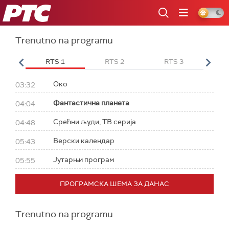
RTS
Trenutno na programu
 HD
RTS 1
RTS 2
RTS 3
RT
Око
03:32
Фантастична планета
04:04
Срећни људи, ТВ серија
04:48
Верски календар
05:43
Јутарњи програм
05:55
ПРОГРАМСКА ШЕМА ЗА ДАНАС
Trenutno na programu