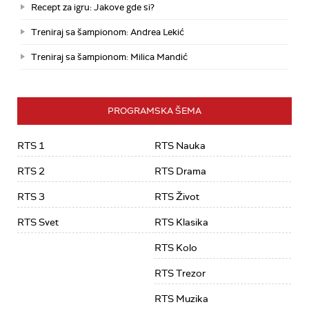
Recept za igru: Jakove gde si?
Treniraj sa šampionom: Andrea Lekić
Treniraj sa šampionom: Milica Mandić
PROGRAMSKA ŠEMA
RTS 1
RTS Nauka
RTS 2
RTS Drama
RTS 3
RTS Život
RTS Svet
RTS Klasika
RTS Kolo
RTS Trezor
RTS Muzika