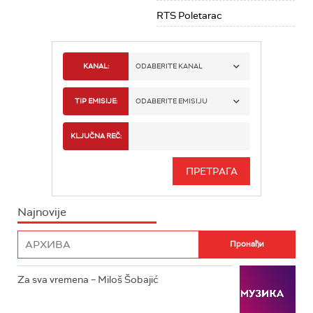
RTS Poletarac
KANAL:
ODABERITE KANAL
RTS 1
TIP EMISIJE:
ODABERITE EMISIJU
RTS 2
SPORT
KLJUČNA REČ:
RTS 3
SERIJA
RTS SVET
INFO
Najnovije
RTS NAUKA
FILM
RTS DRAMA
Za sva vremena – Miloš Šobajić
RTS ŽIVOT
RTS KLASIKA