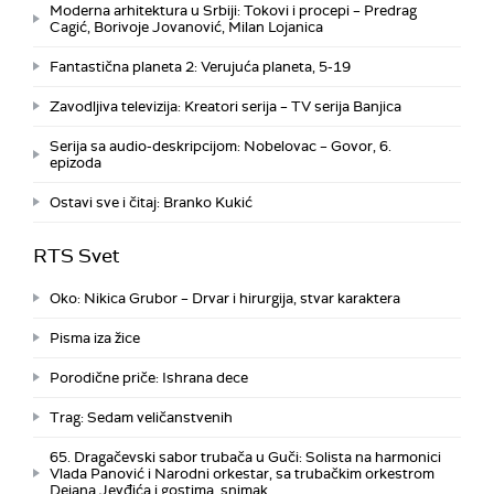
Moderna arhitektura u Srbiji: Tokovi i procepi – Predrag
Cagić, Borivoje Jovanović, Milan Lojanica
Fantastična planeta 2: Verujuća planeta, 5-19
Zavodljiva televizija: Kreatori serija – TV serija Banjica
Serija sa audio-deskripcijom: Nobelovac – Govor, 6.
epizoda
Ostavi sve i čitaj: Branko Kukić
RTS Svet
Oko: Nikica Grubor – Drvar i hirurgija, stvar karaktera
Pisma iza žice
Porodične priče: Ishrana dece
Trag: Sedam veličanstvenih
65. Dragačevski sabor trubača u Guči: Solista na harmonici
Vlada Panović i Narodni orkestar, sa trubačkim orkestrom
Dejana Jevđića i gostima, snimak