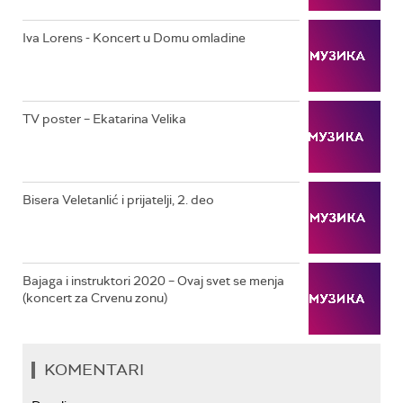
RTS KOLO
Iva Lorens - Koncert u Domu omladine
RTS TREZOR
RTS MUZIKA
TV poster – Ekatarina Velika
RTS POLETARAC
Bisera Veletanlić i prijatelji, 2. deo
Bajaga i instruktori 2020 – Ovaj svet se menja
(koncert za Crvenu zonu)
KOMENTARI