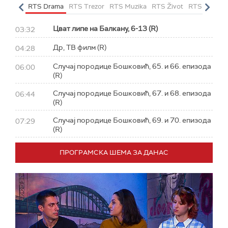
letarac
RTS Drama
RTS Trezor
RTS Muzika
RTS Život
RTS Klasika
Цват липе на Балкану, 6-13 (R)
03:32
Др, ТВ филм (R)
04:28
Случај породице Бошковић, 65. и 66. епизода
06:00
(R)
Случај породице Бошковић, 67. и 68. епизода
06:44
(R)
Случај породице Бошковић, 69. и 70. епизода
07:29
(R)
ПРОГРАМСКА ШЕМА ЗА ДАНАС