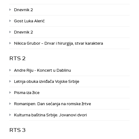
Dnevnik 2
Gost Luka Alerić
Dnevnik 2
Nikica Grubor – Drvar i hirurgija, stvar karaktera
RTS 2
Andre Riju - Koncert u Dablinu
Letnja obuka izviđača Vojske Srbije
Pisma iza žice
Romanipen: Dan sećanja na romske žrtve
Kulturna baština Srbije: Jovanovi dvori
RTS 3