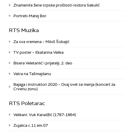
Znamenite žene srpske prošlosti-Isidora Sekulić
Portreti-Matej Bor
RTS Muzika
Za sva vremena – Miloš Šobajić
TV poster – Ekatarina Velika
Bisera Veletanlić i prijatelji, 2. deo
Vatra na Tašmajdanu
Bajaga i instruktori 2020 – Ovaj svet se menja (koncert za
Crvenu zonu)
RTS Poletarac
Velikani: Vuk Karadžić (1787-1864)
Zujalica c.11 em.07