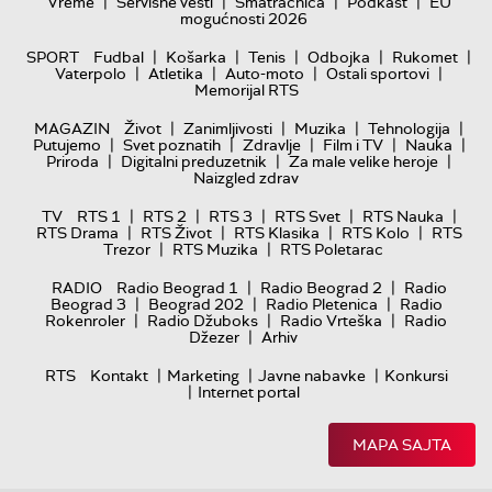
|
|
|
|
Vreme
Servisne vesti
Smatračnica
Podkast
EU
mogućnosti 2026
|
|
|
|
|
SPORT
Fudbal
Košarka
Tenis
Odbojka
Rukomet
|
|
|
|
Vaterpolo
Atletika
Auto-moto
Ostali sportovi
Memorijal RTS
|
|
|
|
MAGAZIN
Život
Zanimljivosti
Muzika
Tehnologija
|
|
|
|
|
Putujemo
Svet poznatih
Zdravlje
Film i TV
Nauka
|
|
|
Priroda
Digitalni preduzetnik
Za male velike heroje
Naizgled zdrav
|
|
|
|
|
TV
RTS 1
RTS 2
RTS 3
RTS Svet
RTS Nauka
|
|
|
|
RTS Drama
RTS Život
RTS Klasika
RTS Kolo
RTS
|
|
Trezor
RTS Muzika
RTS Poletarac
|
|
RADIO
Radio Beograd 1
Radio Beograd 2
Radio
|
|
|
Beograd 3
Beograd 202
Radio Pletenica
Radio
|
|
|
Rokenroler
Radio Džuboks
Radio Vrteška
Radio
|
Džezer
Arhiv
|
|
|
RTS
Kontakt
Marketing
Javne nabavke
Konkursi
|
Internet portal
MAPA SAJTA