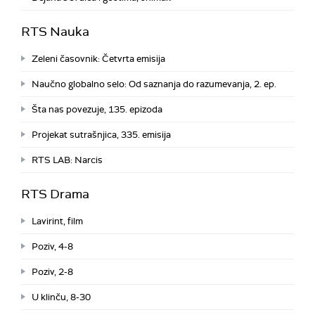
RTS Nauka
Zeleni časovnik: Četvrta emisija
Naučno globalno selo: Od saznanja do razumevanja, 2. ep.
Šta nas povezuje, 135. epizoda
Projekat sutrašnjica, 335. emisija
RTS LAB: Narcis
RTS Drama
Lavirint, film
Poziv, 4-8
Poziv, 2-8
U klinču, 8-30