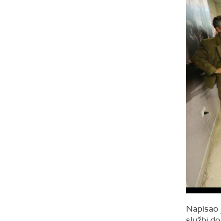
Napisao j
službi do