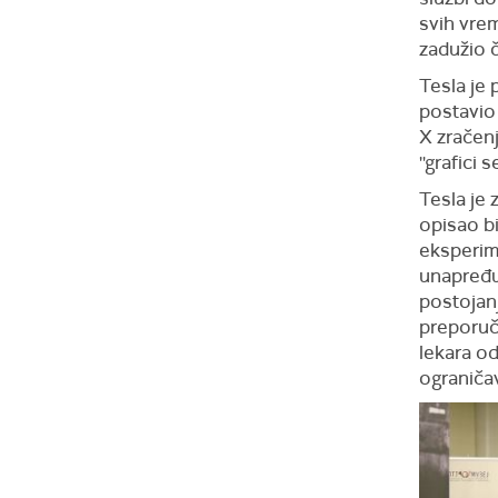
svih vrem
zadužio 
Tesla je 
postavio
X zračen
''grafici s
Tesla je
opisao bi
eksperime
unapređuj
postojanj
preporuči
lekara od
ograniča