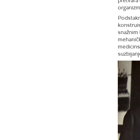
pretvara 
organizma
Podstakn
konstruis
snažnim b
mehanički
medicinsk
suzbijan