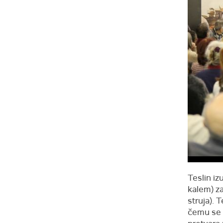
Teslin iz
kalem) za
struja). 
čemu se 