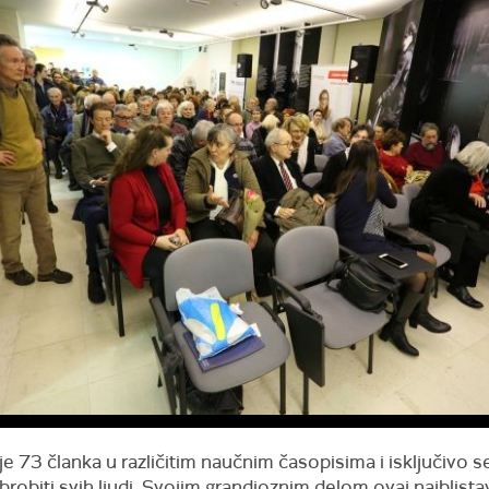
e 73 članka u različitim naučnim časopisima i isključivo s
brobiti svih ljudi. Svojim grandioznim delom ovaj najblista