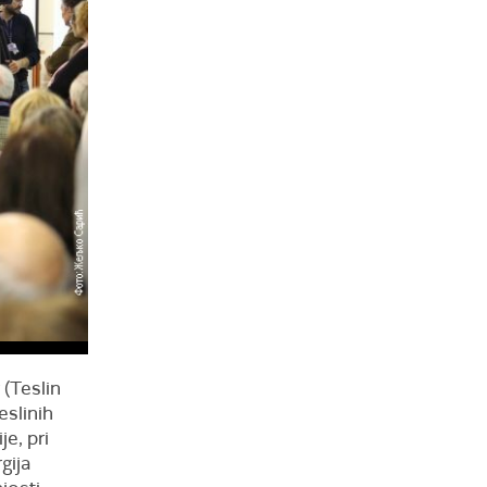
 (Teslin
eslinih
e, pri
gija