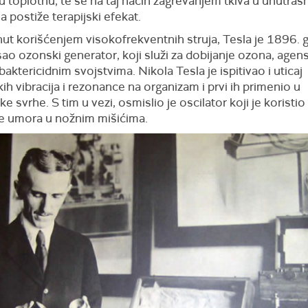
u toplotnu, te se na taj način zagrevanjem tkiva u unutrašn
 postiže terapijski efekat.
ut korišćenjem visokofrekventnih struja, Tesla je 1896. 
ao ozonski generator, koji služi za dobijanje ozona, agen
aktericidnim svojstvima. Nikola Tesla je ispitivao i uticaj
h vibracija i rezonance na organizam i prvi ih primenio u
e svrhe. S tim u vezi, osmislio je oscilator koji je koristio
je umora u nožnim mišićima.