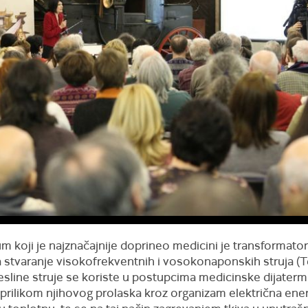
um koji je najznačajnije doprineo medicini je transformator
 stvaranje visokofrekventnih i vosokonaponskih struja (T
Tesline struje se koriste u postupcima medicinske dijatermij
prilikom njihovog prolaska kroz organizam električna ener