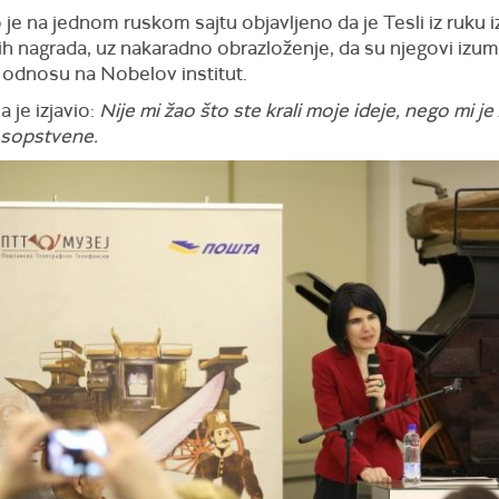
je na jednom ruskom sajtu objavljeno da je Tesli iz ruku 
 nagrada, uz nakaradno obrazloženje, da su njegovi izumi 
u odnosu na Nobelov institut.
 je izjavio:
Nije mi žao što ste krali moje ideje, nego mi je
 sopstvene.