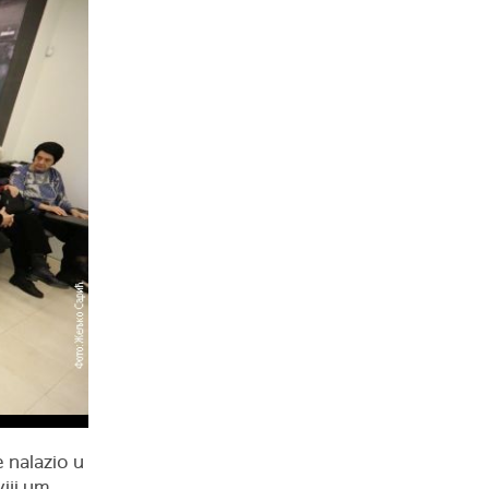
e nalazio u
viji um