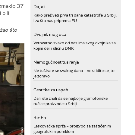
izmaklo 37
Da, ali...
bili
Kako preživeti prva tri dana katastrofe u Srbiji,
i za šta nas priprema EU
 žao što
Dvojnik mog oca
Verovatno svako od nas ima svog dvojnika sa
kojim deli i sličnu DNK
Nemogućnost tusiranja
Ne tuširate se svakog dana – ne stidite se, to
je zdravo
Cestitke za uspeh
Da li ste znali da se najbolje gramofonske
ručice proizvode u Srbiji
Re: Eh...
Leskovačka sprža – proizvod sa zaštićenim
geografskim poreklom