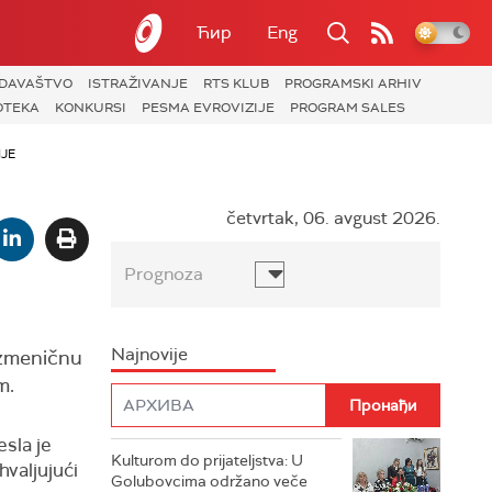
Ћир
Eng
ZDAVAŠTVO
ISTRAŽIVANJE
RTS KLUB
PROGRAMSKI ARHIV
OTEKA
KONKURSI
PESMA EVROVIZIJE
PROGRAM SALES
JE
četvrtak, 06. avgust 2026.
Prognoza
Najnovije
aizmeničnu
m.
sla je
Kulturom do prijateljstva: U
hvaljujući
Golubovcima održano veče