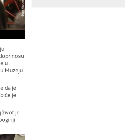
ju
 doprinosu
te u
i u Muzeju
e da je
biće je
život je
boginji