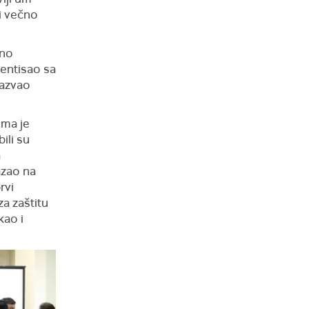
i večno
čno
entisao sa
nazvao
ima je
ili su
a
azao na
rvi
a zaštitu
kao i