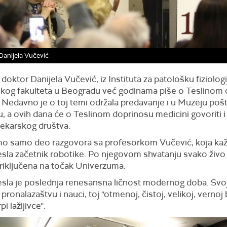
 Danijela Vučević
doktor Danijela Vučević, iz Instituta za patološku fiziologi
kog fakulteta u Beogradu već godinama piše o Teslinom
 Nedavno je o toj temi održala predavanje i u Muzeju poš
, a ovih dana će o Teslinom doprinosu medicini govoriti 
lekarskog društva.
o samo deo razgovora sa profesorkom Vučević, koja kaž
esla začetnik robotike. Po njegovom shvatanju svako živo 
riključena na točak Univerzuma.
esla je poslednja renesansna ličnost modernog doba. Svoj 
pronalazaštvu i nauci, toj ''otmenoj, čistoj, velikoj, vernoj 
i lažljivce''.