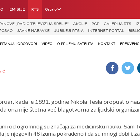
IO
EMISIJE
RTS
Ostalo
ANOVE „RADIO-TELEVIZIJA SRBIJE“
AKCIJE
PGP
GALERIJA RTS
I
POSAO
JAVNE NABAVKE
JUBILEJI RTS-A
INTERNET PORTAL
BIBLI
PITANJA I ODGOVORI
VIDEO
O PRIJEMU SATELITA
KONTAKT
FREKVENCI
VIĆ
februar, kada je 1891. godine Nikola Tesla propustio n
 da ona nije štetna već blagotvorna za ljudski organiza
izumi od ogromnog su značaja za medicinsku nauku. Sam Te
a je njegovih 48 izuma pokradeno i da su mnogi dobili, za