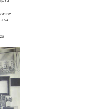
josti
godine
sa sa
 za