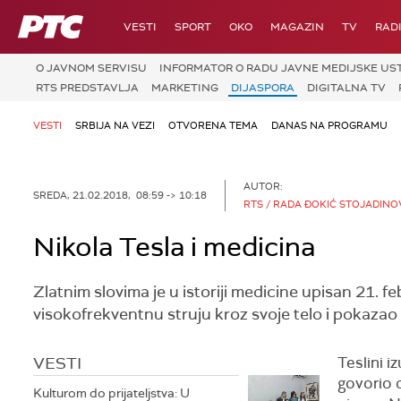
RTS
VESTI
SPORT
OKO
MAGAZIN
TV
RAD
O JAVNOM SERVISU
INFORMATOR O RADU JAVNE MEDIJSKE UST
RTS PREDSTAVLJA
MARKETING
DIJASPORA
DIGITALNA TV
VESTI
SRBIJA NA VEZI
OTVORENA TEMA
DANAS NA PROGRAMU
AUTOR:
SREDA, 21.02.2018, 08:59 -> 10:18
RTS / RADA ĐOKIĆ STOJADINO
Nikola Tesla i medicina
Zlatnim slovima je u istoriji medicine upisan 21. 
visokofrekventnu struju kroz svoje telo i pokazao
VESTI
Teslini 
govorio d
Kulturom do prijateljstva: U