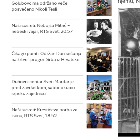
njemu, N
Golubovcima održano veče
posvećeno Nikoli Tesli
Naši susreti: Nebojša Mitrić –
nebeski vajar, RTS Svet, 20.57
Čikago pamti: Održan Dan sećanja
na žrtve i progon Srba iz Hrvatske
Duhovni centar Sveti Mardarije
pred završetkom, sabor okupio
srpsku zajednicu
Naši susreti: Krestićeva borba za
istinu, RTS Svet, 18.52