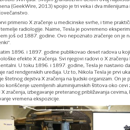
ena (GeekWire, 2013) spojio je tri veka i dva milenijuma 
čovečanstvo.
prvi primenio X zračenje u medicinske svrhe, i time prakti
 temelje radiologije. Naime, Tesla je povremeno eksperim
jem još od 1887. godine. Ovo nepoznato zračenje on je 
enki''.
 zatim 1896. i 1897. godine publikovao deset radova u koj
ološke efekte X zračenja. Svi njegovi radovi o X zračenju b
ntalni. U toku 1896. i 1897. godine, Tesla je nastavio d
e rad rendgenskih uređaja. Uz to, Nikola Tesla je prvi uk
e štetnog dejstva X zračenja na ljudski organizam. On je p
o korišćenje uzemljenih aluminijumskih štitova oko cevi z
 X zračenja, izbegavanje preteranog približavanja cevima, 
vanje vremena ekspozicije.