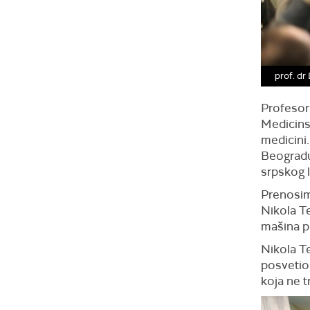
prof. dr
Profesor 
Medicins
medicini.
Beogradu
srpskog 
Prenosim
Nikola T
mašina p
Nikola T
posvetio 
koja ne trp