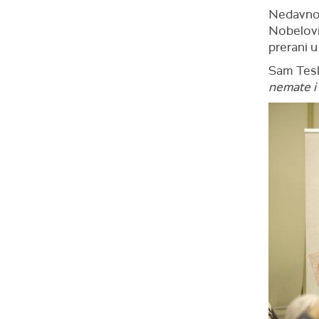
Nedavno 
Nobelovih
prerani 
Sam Tesla
nemate i