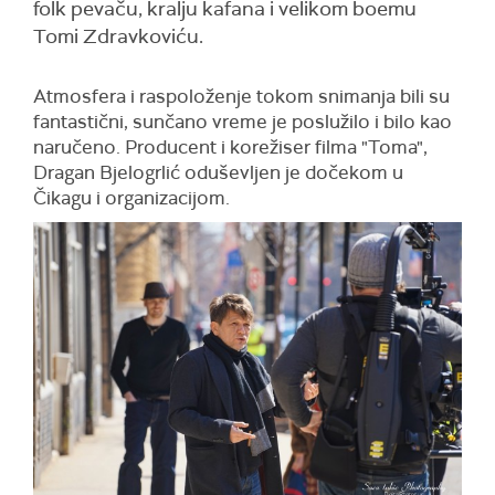
folk pevaču, kralju kafana i velikom boemu
Tomi Zdravkoviću.
Atmosfera i raspoloženje tokom snimanja bili su
fantastični, sunčano vreme je poslužilo i bilo kao
naručeno. Producent i korežiser filma "Toma",
Dragan Bjelogrlić oduševljen je dočekom u
Čikagu i organizacijom.