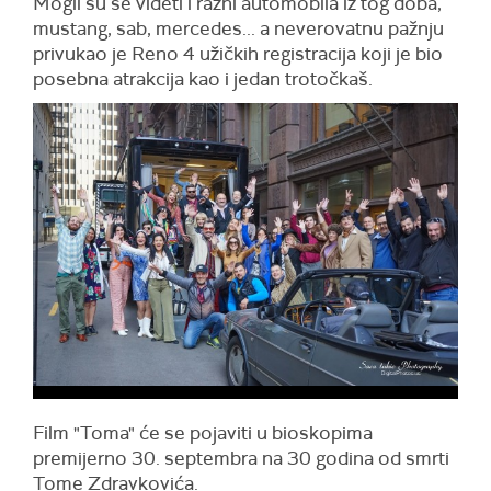
Mogli su se videti i razni automobila iz tog doba,
mustang, sab, mercedes... a neverovatnu pažnju
privukao je Reno 4 užičkih registracija koji je bio
posebna atrakcija kao i jedan trotočkaš.
Film "Toma" će se pojaviti u bioskopima
premijerno 30. septembra na 30 godina od smrti
Tome Zdravkovića.