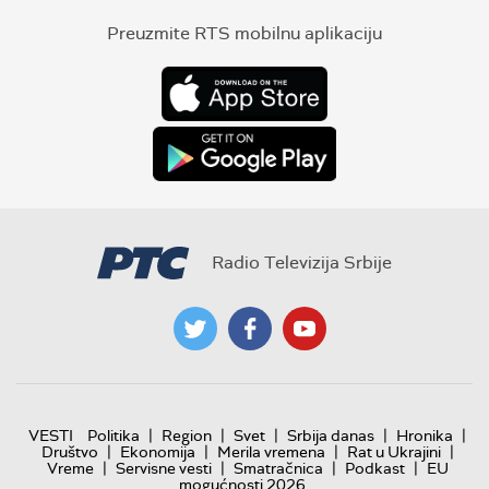
Preuzmite RTS mobilnu aplikaciju
Radio Televizija Srbije
|
|
|
|
|
VESTI
Politika
Region
Svet
Srbija danas
Hronika
|
|
|
|
Društvo
Ekonomija
Merila vremena
Rat u Ukrajini
|
|
|
|
Vreme
Servisne vesti
Smatračnica
Podkast
EU
mogućnosti 2026