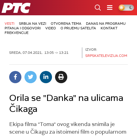
RTS
VESTI
SRBIJA NA VEZI
OTVORENA TEMA
DANAS NA PROGRAMU
PITANJA I ODGOVORI
VIDEO
O PRIJEMU SATELITA
KONTAKT
FREKVENCIJE
IZVOR:
SREDA, 07.04.2021, 13:05 -> 13:21
SRPSKATELEVIZIJA.COM
Orila se "Danka" na ulicama
Čikaga
Ekipa filma "Toma" ovog vikenda snimila je
scene u Čikagu za istoimeni film o popularnom