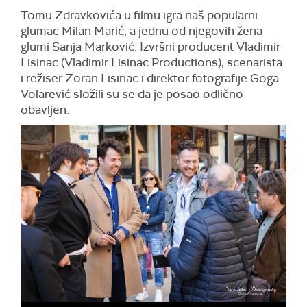
Tomu Zdravkovića u filmu igra naš popularni
glumac Milan Marić, a jednu od njegovih žena
glumi Sanja Marković. Izvršni producent Vladimir
Lisinac (Vladimir Lisinac Productions), scenarista
i režiser Zoran Lisinac i direktor fotografije Goga
Volarević složili su se da je posao odlično
obavljen.