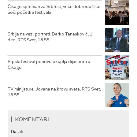
Čikago spreman za Srbfest, veče dobrodošlice
uoči početka festivala
Srbija na vezi-portreti: Darko Tanasković, 1.
deo, RTS Svet, 18.55
Srpski festival ponovo okuplja dijasporu u
Čikagu
TV minijature: Jovana na krovu sveta, RTS Svet,
18.55
KOMENTARI
Da, ali...