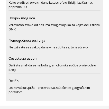
Kako preživeti prva tri dana katastrofe u Srbiji, i za šta nas
priprema EU
Dvojnik mog oca
Verovatno svako od nas ima svog dvojnika sa kojim deli i sličnu
DNK
Nemogućnost tusiranja
Ne tuširate se svakog dana – ne stidite se, to je zdravo
Cestitke za uspeh
Da li ste znali da se najbolje gramofonske ručice proizvode u
Srbiji
Re: Eh...
Leskovačka sprža – proizvod sa zaštićenim geografskim
poreklom