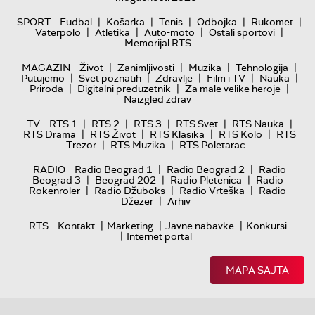
|
|
|
|
|
SPORT
Fudbal
Košarka
Tenis
Odbojka
Rukomet
|
|
|
|
Vaterpolo
Atletika
Auto-moto
Ostali sportovi
Memorijal RTS
|
|
|
|
MAGAZIN
Život
Zanimljivosti
Muzika
Tehnologija
|
|
|
|
|
Putujemo
Svet poznatih
Zdravlje
Film i TV
Nauka
|
|
|
Priroda
Digitalni preduzetnik
Za male velike heroje
Naizgled zdrav
|
|
|
|
|
TV
RTS 1
RTS 2
RTS 3
RTS Svet
RTS Nauka
|
|
|
|
RTS Drama
RTS Život
RTS Klasika
RTS Kolo
RTS
|
|
Trezor
RTS Muzika
RTS Poletarac
|
|
RADIO
Radio Beograd 1
Radio Beograd 2
Radio
|
|
|
Beograd 3
Beograd 202
Radio Pletenica
Radio
|
|
|
Rokenroler
Radio Džuboks
Radio Vrteška
Radio
|
Džezer
Arhiv
|
|
|
RTS
Kontakt
Marketing
Javne nabavke
Konkursi
|
Internet portal
MAPA SAJTA