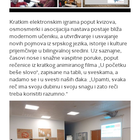
Kratkim elektronskim igrama poput kvizova,
osmosmerki i asocijacija nastava postaje bliža
modernom učeniku, a utvrđivanje i usvajanje
novih pojmova iz srpskog jezika, istorije i kulture
prijemčivije u bilingvalnoj sredini. Uz saznajne,
časovi nose i snažne vaspitne poruke, poput
rečenice iz kratkog animiranog filma „U početku
beše slovo", zapisane na tabli, u sveskama, a
nadamo se i u svesti naših đaka: „Upamti, svaka
reč ima svoju dubinu i svoju snagu i zato reči
treba koristiti razumno."