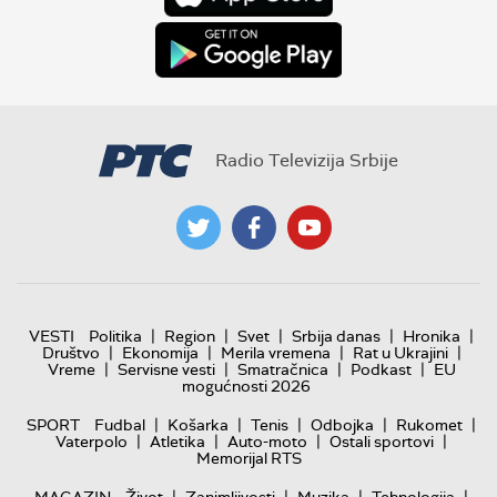
Radio Televizija Srbije
|
|
|
|
|
VESTI
Politika
Region
Svet
Srbija danas
Hronika
|
|
|
|
Društvo
Ekonomija
Merila vremena
Rat u Ukrajini
|
|
|
|
Vreme
Servisne vesti
Smatračnica
Podkast
EU
mogućnosti 2026
|
|
|
|
|
SPORT
Fudbal
Košarka
Tenis
Odbojka
Rukomet
|
|
|
|
Vaterpolo
Atletika
Auto-moto
Ostali sportovi
Memorijal RTS