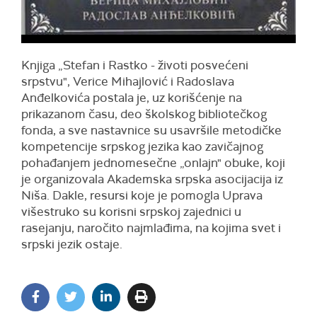
Knjiga „Stefan i Rastko - životi posvećeni
srpstvu", Verice Mihajlović i Radoslava
Anđelkovića postala je, uz korišćenje na
prikazanom času, deo školskog bibliotečkog
fonda, a sve nastavnice su usavršile metodičke
kompetencije srpskog jezika kao zavičajnog
pohađanjem jednomesečne „onlajn" obuke, koji
je organizovala Akademska srpska asocijacija iz
Niša. Dakle, resursi koje je pomogla Uprava
višestruko su korisni srpskoj zajednici u
rasejanju, naročito najmlađima, na kojima svet i
srpski jezik ostaje.