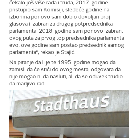
čekalo još više rada i truda, 2017. godine
pristupio sam Komisiji, sledeće godine na
izborima ponovo sam dobio dovoljan broj
glasova i izabran za drugog potpredsednika
parlamenta, 2018. godine sam ponovo izabran,
ovog puta za prvog top predsednika parlamenta i
evo, ove godine sam postao predsednik samog
parlamenta", rekao je Stajić.
Na pitanje da li je te 1995. godine mogao da
zamisli da će stići do ovog mesta, odgovara da
nije mogao ni da nasluti, ali da se oduvek trudio
da marljivo radi.