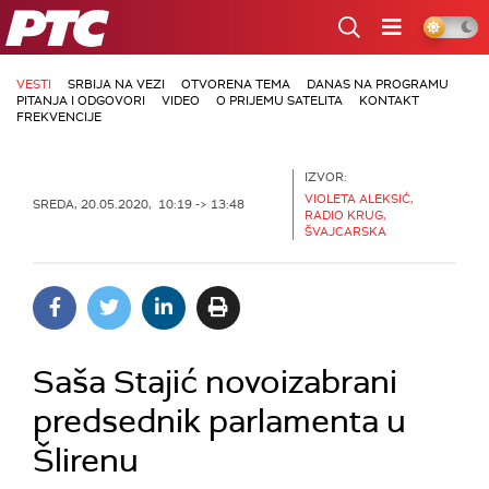
RTS
VESTI
SRBIJA NA VEZI
OTVORENA TEMA
DANAS NA PROGRAMU
PITANJA I ODGOVORI
VIDEO
O PRIJEMU SATELITA
KONTAKT
FREKVENCIJE
IZVOR:
VIOLETA ALEKSIĆ,
SREDA, 20.05.2020, 10:19 -> 13:48
RADIO KRUG,
ŠVAJCARSKA
Saša Stajić novoizabrani
predsednik parlamenta u
Šlirenu