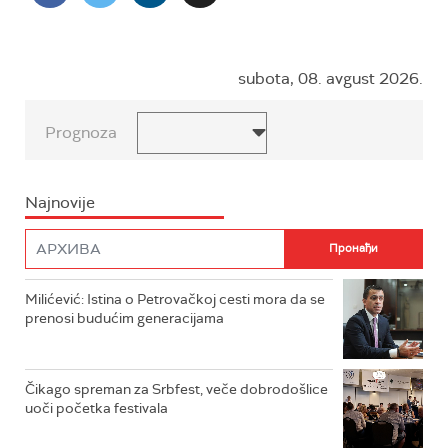
subota, 08. avgust 2026.
Prognoza
Najnovije
Milićević: Istina o Petrovačkoj cesti mora da se
prenosi budućim generacijama
Čikago spreman za Srbfest, veče dobrodošlice
uoči početka festivala