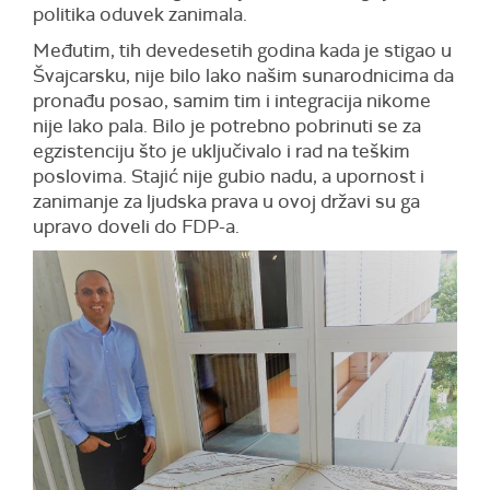
politika oduvek zanimala.
Međutim, tih devedesetih godina kada je stigao u
Švajcarsku, nije bilo lako našim sunarodnicima da
pronađu posao, samim tim i integracija nikome
nije lako pala. Bilo je potrebno pobrinuti se za
egzistenciju što je uključivalo i rad na teškim
poslovima. Stajić nije gubio nadu, a upornost i
zanimanje za ljudska prava u ovoj državi su ga
upravo doveli do FDP-a.