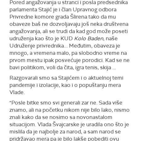
Pored angažovanja u stranci i posla predsednika
parlamenta Stajić je i član Upravnog odbora
Privredne komore grada Šlirena tako da mu
obaveze baš ne dozvoljavaju još neka društvena
angažovanja, ali se trudi da kad god može poseti
udruženja kao što je KUD
Kolo Baden
, naše
Udruženje privrednika... Međutim, obaveza je
mnogo, a vremena malo, pa slobodno vreme na
prvom mestu ipak posvećuje porodici. Kad se ne
bavi politikom, voli da čita, igra tenis, skija ...
Razgovarali smo sa Stajićem i o aktuelnoj temi
pandemije i izolacije, kao i o popuštanju mera
Vlade.
"Posle bitke smo svi generali zar ne. Sada više
znamo, ali na početku nikom nije bilo lako, nismo
znali kako da se nosimo sa novonastalom
situacijom. Vlada Švajcarske je uradila ono što je
mislila da je najbolje za narod, a sam narod se
pridržavao mera pa je bilo lakše pobediti ovu