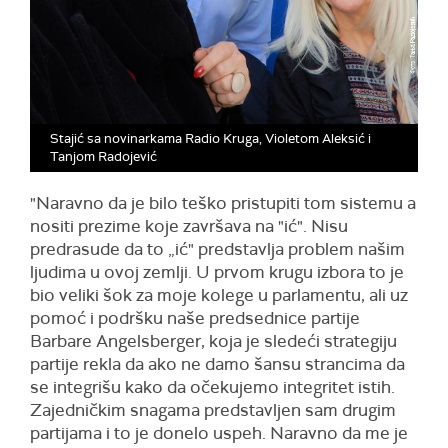
Stajić sa novinarkama Radio Kruga, Violetom Aleksić i
Tanjom Radojević
"Naravno da je bilo teško pristupiti tom sistemu a
nositi prezime koje završava na "ić". Nisu
predrasude da to „ić" predstavlja problem našim
ljudima u ovoj zemlji. U prvom krugu izbora to je
bio veliki šok za moje kolege u parlamentu, ali uz
pomoć i podršku naše predsednice partije
Barbare Angelsberger, koja je sledeći strategiju
partije rekla da ako ne damo šansu strancima da
se integrišu kako da očekujemo integritet istih.
Zajedničkim snagama predstavljen sam drugim
partijama i to je donelo uspeh. Naravno da me je