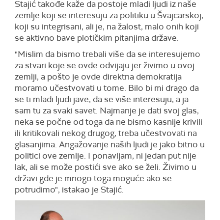
Stajić takođe kaže da postoje mladi ljudi iz naše
zemlje koji se interesuju za politiku u Švajcarskoj,
koji su integrisani, ali je, na žalost, malo onih koji
se aktivno bave plotičkim pitanjima države.
"Mislim da bismo trebali više da se interesujemo
za stvari koje se ovde odvijaju jer živimo u ovoj
zemlji, a pošto je ovde direktna demokratija
moramo učestvovati u tome. Bilo bi mi drago da
se ti mladi ljudi jave, da se više interesuju, a ja
sam tu za svaki savet. Najmanje je dati svoj glas,
neka se počne od toga da ne bismo kasnije krivili
ili kritikovali nekog drugog, treba učestvovati na
glasanjima. Angažovanje naših ljudi je jako bitno u
politici ove zemlje. I ponavljam, ni jedan put nije
lak, ali se može postići sve ako se želi. Živimo u
državi gde je mnogo toga moguće ako se
potrudimo", istakao je Stajić.