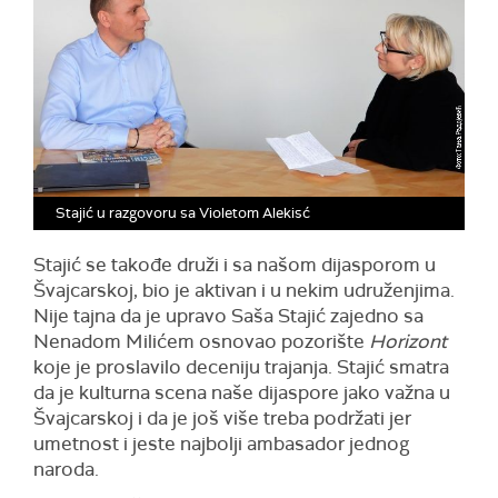
Stajić u razgovoru sa Violetom Alekisć
Stajić se takođe druži i sa našom dijasporom u
Švajcarskoj, bio je aktivan i u nekim udruženjima.
Nije tajna da je upravo Saša Stajić zajedno sa
Nenadom Milićem osnovao pozorište
Horizont
koje je proslavilo deceniju trajanja. Stajić smatra
da je kulturna scena naše dijaspore jako važna u
Švajcarskoj i da je još više treba podržati jer
umetnost i jeste najbolji ambasador jednog
naroda.