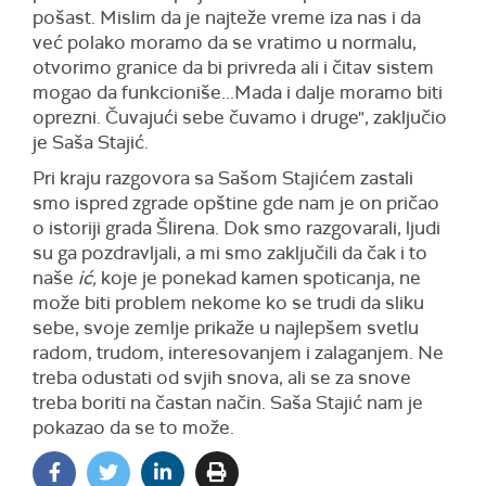
pošast. Mislim da je najteže vreme iza nas i da
već polako moramo da se vratimo u normalu,
otvorimo granice da bi privreda ali i čitav sistem
mogao da funkcioniše...Mada i dalje moramo biti
oprezni. Čuvajući sebe čuvamo i druge", zaključio
je Saša Stajić.
Pri kraju razgovora sa Sašom Stajićem zastali
smo ispred zgrade opštine gde nam je on pričao
o istoriji grada Šlirena. Dok smo razgovarali, ljudi
su ga pozdravljali, a mi smo zaključili da čak i to
naše
ić,
koje je ponekad kamen spoticanja, ne
može biti problem nekome ko se trudi da sliku
sebe, svoje zemlje prikaže u najlepšem svetlu
radom, trudom, interesovanjem i zalaganjem. Ne
treba odustati od svjih snova, ali se za snove
treba boriti na častan način. Saša Stajić nam je
pokazao da se to može.