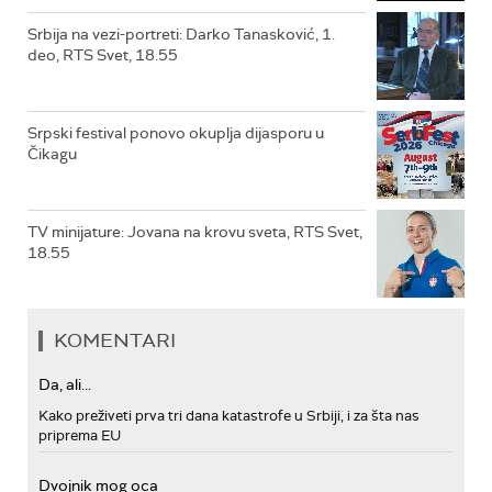
Srbija na vezi-portreti: Darko Tanasković, 1.
deo, RTS Svet, 18.55
Srpski festival ponovo okuplja dijasporu u
Čikagu
TV minijature: Jovana na krovu sveta, RTS Svet,
18.55
KOMENTARI
Da, ali...
Kako preživeti prva tri dana katastrofe u Srbiji, i za šta nas
priprema EU
Dvojnik mog oca