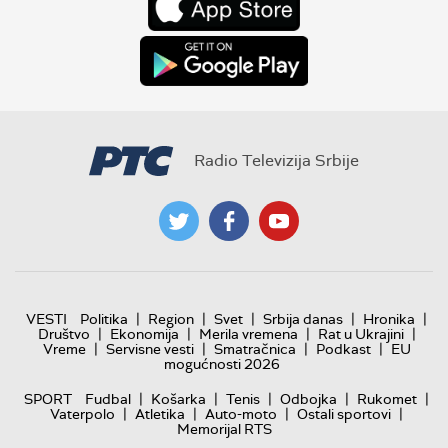
Radio Televizija Srbije
|
|
|
|
|
VESTI
Politika
Region
Svet
Srbija danas
Hronika
|
|
|
|
Društvo
Ekonomija
Merila vremena
Rat u Ukrajini
|
|
|
|
Vreme
Servisne vesti
Smatračnica
Podkast
EU
mogućnosti 2026
|
|
|
|
|
SPORT
Fudbal
Košarka
Tenis
Odbojka
Rukomet
|
|
|
|
Vaterpolo
Atletika
Auto-moto
Ostali sportovi
Memorijal RTS