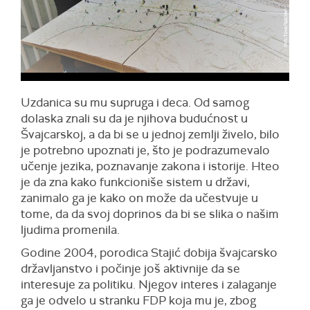
Uzdanica su mu supruga i deca. Od samog
dolaska znali su da je njihova budućnost u
Švajcarskoj, a da bi se u jednoj zemlji živelo, bilo
je potrebno upoznati je, što je podrazumevalo
učenje jezika, poznavanje zakona i istorije. Hteo
je da zna kako funkcioniše sistem u državi,
zanimalo ga je kako on može da učestvuje u
tome, da da svoj doprinos da bi se slika o našim
ljudima promenila.
Godine 2004, porodica Stajić dobija švajcarsko
državljanstvo i počinje još aktivnije da se
interesuje za politiku. Njegov interes i zalaganje
ga je odvelo u stranku FDP koja mu je, zbog