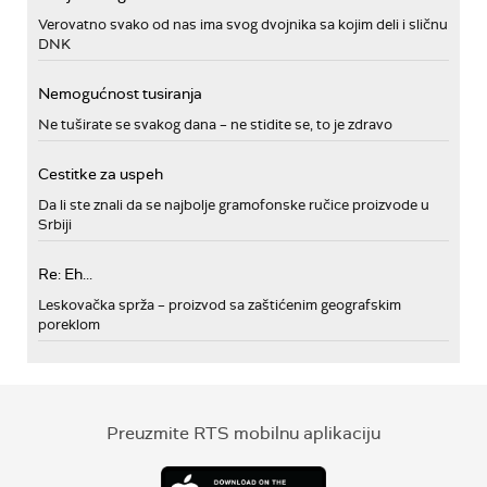
Verovatno svako od nas ima svog dvojnika sa kojim deli i sličnu
DNK
Nemogućnost tusiranja
Ne tuširate se svakog dana – ne stidite se, to je zdravo
Cestitke za uspeh
Da li ste znali da se najbolje gramofonske ručice proizvode u
Srbiji
Re: Eh...
Leskovačka sprža – proizvod sa zaštićenim geografskim
poreklom
Preuzmite RTS mobilnu aplikaciju