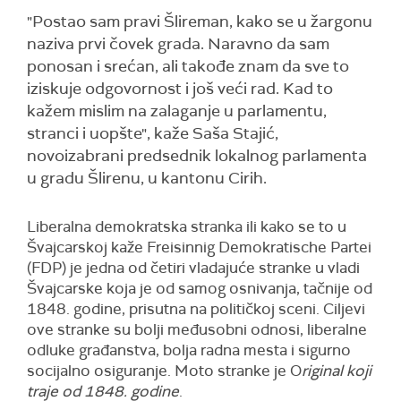
"Postao sam pravi Šlireman, kako se u žargonu
naziva prvi čovek grada. Naravno da sam
ponosan i srećan, ali takođe znam da sve to
iziskuje odgovornost i još veći rad. Kad to
kažem mislim na zalaganje u parlamentu,
stranci i uopšte", kaže Saša Stajić,
novoizabrani predsednik lokalnog parlamenta
u gradu Šlirenu, u kantonu Cirih.
Liberalna demokratska stranka ili kako se to u
Švajcarskoj kaže Freisinnig Demokratische Partei
(FDP) je jedna od četiri vladajuće stranke u vladi
Švajcarske koja je od samog osnivanja, tačnije od
1848. godine, prisutna na političkoj sceni. Ciljevi
ove stranke su bolji međusobni odnosi, liberalne
odluke građanstva, bolja radna mesta i sigurno
socijalno osiguranje. Moto stranke je O
riginal koji
traje od 1848. godine
.