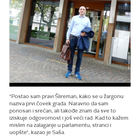
"Postao sam pravi Šlireman, kako se u žargonu
naziva prvi čovek grada. Naravno da sam
ponosan i srećan, ali takođe znam da sve to
iziskuje odgovornost i još veći rad. Kad to kažem
mislim na zalaganje u parlamentu, stranci i
uopšte", kazao je Saša.