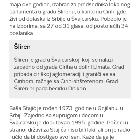
maja ove godine, izabran za predsednika lokalnog
parlamenta u gradu Šlirenu, u kantonu Cirih, gde
živi od dolaska iz Srbije u Švajcarsku. Pobedio je
na izborima, sa 27 od 31 glasa, od postojećih 34
poslanika.
Šliren
Šliren je grad u Švajcarskoj, koji se nalazi
zapadno od grada Ciriha u dolini Limata. Grad
pripada ciriškoj aglomeraciji i graniči se sa
Cirihom, tačnije sa Cirih-altštetenom. Grad
Šliren pripada becirku Ditikon.
Saša Stajić je rođen 1973. godine u Gnjilanu, u
Srbiji. Zajedno sa suprugom i decom u
Švajcarsku je doputovao 1995. godine. Počeci u
stranoj državi za Stajića nisu bili laki, ali on je radio
i učio da bi dostigao svoj san. Kaže da ga je