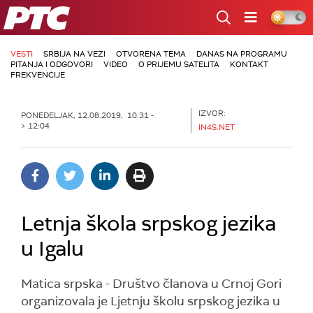
RTS
VESTI
SRBIJA NA VEZI
OTVORENA TEMA
DANAS NA PROGRAMU
PITANJA I ODGOVORI
VIDEO
O PRIJEMU SATELITA
KONTAKT
FREKVENCIJE
IZVOR:
PONEDELJAK, 12.08.2019, 10:31 -
> 12:04
IN4S.NET
Letnja škola srpskog jezika
u Igalu
Matica srpska - Društvo članova u Crnoj Gori
organizovala je Ljetnju školu srpskog jezika u