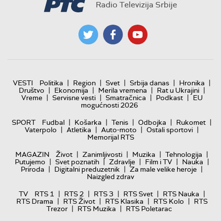
Radio Televizija Srbije
|
|
|
|
|
VESTI
Politika
Region
Svet
Srbija danas
Hronika
|
|
|
|
Društvo
Ekonomija
Merila vremena
Rat u Ukrajini
|
|
|
|
Vreme
Servisne vesti
Smatračnica
Podkast
EU
mogućnosti 2026
|
|
|
|
|
SPORT
Fudbal
Košarka
Tenis
Odbojka
Rukomet
|
|
|
|
Vaterpolo
Atletika
Auto-moto
Ostali sportovi
Memorijal RTS
|
|
|
|
MAGAZIN
Život
Zanimljivosti
Muzika
Tehnologija
|
|
|
|
|
Putujemo
Svet poznatih
Zdravlje
Film i TV
Nauka
|
|
|
Priroda
Digitalni preduzetnik
Za male velike heroje
Naizgled zdrav
|
|
|
|
|
TV
RTS 1
RTS 2
RTS 3
RTS Svet
RTS Nauka
|
|
|
|
RTS Drama
RTS Život
RTS Klasika
RTS Kolo
RTS
|
|
Trezor
RTS Muzika
RTS Poletarac