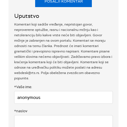
POŠALJI KOMENTAR
Uputstvo
Komentari koji sadrže vređanje, nepristojan govor,
neproverene optužbe, rasnu i nacionalnu mržnju kao i
netoleranciju bilo kakve vrste neće biti objavljeni. Govor
mržnje je zabranjen na ovom portalu. Komentari se moraju
odnositi na temu članka. Prednost će imati komentari
gramatički i pravopisno ispravno napisani. Komentare pisane
velikim slovima nećemo objavljivati. Zadržavamo pravo izbora i
kraćenja komentara koji će biti objavljeni. Komentare koji se
odnose na uređivačku politiku možete poslati na adresu
webdesk@rts.rs. Polja obeležena zvezdicom obavezno
popunite.
*Vaše ime:
*naslov