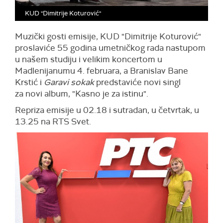
KUD "Dimitrije Koturović"
Muzički gosti emisije, KUD "Dimitrije Koturović"
proslaviće 55 godina umetničkog rada nastupom
u našem studiju i velikim koncertom u
Madlenijanumu 4. februara, a Branislav Bane
Krstić i
Garavi sokak
predstaviće novi singl
za novi album, "Kasno je za istinu".
Repriza emisije u 02.18 i sutradan, u četvrtak, u
13.25 na RTS Svet.