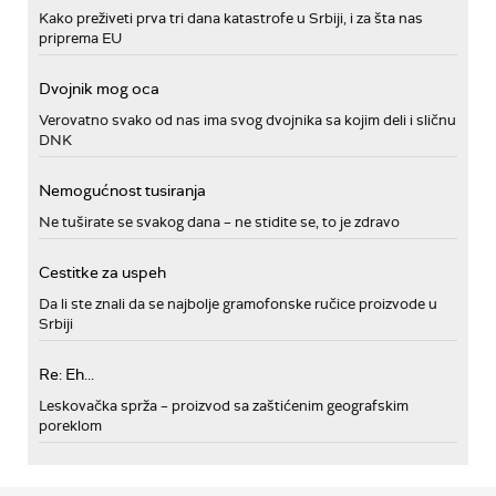
Kako preživeti prva tri dana katastrofe u Srbiji, i za šta nas
priprema EU
Dvojnik mog oca
Verovatno svako od nas ima svog dvojnika sa kojim deli i sličnu
DNK
Nemogućnost tusiranja
Ne tuširate se svakog dana – ne stidite se, to je zdravo
Cestitke za uspeh
Da li ste znali da se najbolje gramofonske ručice proizvode u
Srbiji
Re: Eh...
Leskovačka sprža – proizvod sa zaštićenim geografskim
poreklom