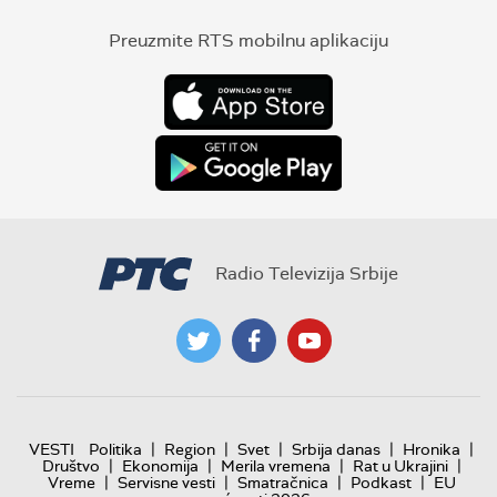
Preuzmite RTS mobilnu aplikaciju
Radio Televizija Srbije
|
|
|
|
|
VESTI
Politika
Region
Svet
Srbija danas
Hronika
|
|
|
|
Društvo
Ekonomija
Merila vremena
Rat u Ukrajini
|
|
|
|
Vreme
Servisne vesti
Smatračnica
Podkast
EU