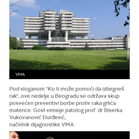
VMA
Pod sloganom "Ko ti može pomoći da izbegneš
rak", ove nedelje u Beogradu se održava skup
posvećen preventivi borbe protiv raka grlića
materice. Gost emisije patolog prof. dr Biserka
Vukovanović Đurđević,
načelnik dijagnostike VMA.