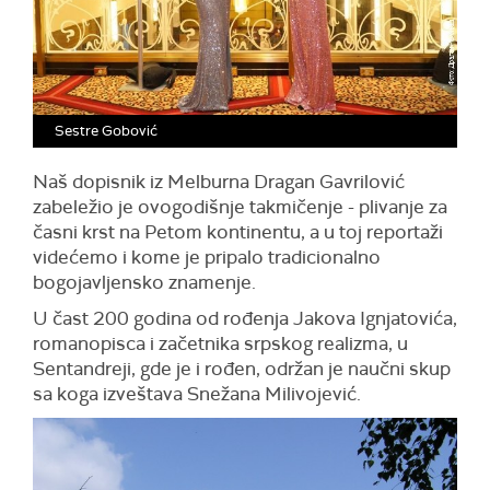
Sestre Gobović
Naš dopisnik iz Melburna Dragan Gavrilović
zabeležio je ovogodišnje takmičenje - plivanje za
časni krst na Petom kontinentu, a u toj reportaži
videćemo i kome je pripalo tradicionalno
bogojavljensko znamenje.
U čast 200 godina od rođenja Jakova Ignjatovića,
romanopisca i začetnika srpskog realizma, u
Sentandreji, gde je i rođen, održan je naučni skup
sa koga izveštava Snežana Milivojević.