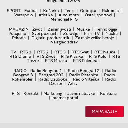
mogućnosti 2026
|
|
|
|
|
SPORT
Fudbal
Košarka
Tenis
Odbojka
Rukomet
|
|
|
|
Vaterpolo
Atletika
Auto-moto
Ostali sportovi
Memorijal RTS
|
|
|
|
MAGAZIN
Život
Zanimljivosti
Muzika
Tehnologija
|
|
|
|
|
Putujemo
Svet poznatih
Zdravlje
Film i TV
Nauka
|
|
|
Priroda
Digitalni preduzetnik
Za male velike heroje
Naizgled zdrav
|
|
|
|
|
TV
RTS 1
RTS 2
RTS 3
RTS Svet
RTS Nauka
|
|
|
|
RTS Drama
RTS Život
RTS Klasika
RTS Kolo
RTS
|
|
Trezor
RTS Muzika
RTS Poletarac
|
|
RADIO
Radio Beograd 1
Radio Beograd 2
Radio
|
|
|
Beograd 3
Beograd 202
Radio Pletenica
Radio
|
|
|
Rokenroler
Radio Džuboks
Radio Vrteška
Radio
|
Džezer
Arhiv
|
|
|
RTS
Kontakt
Marketing
Javne nabavke
Konkursi
|
Internet portal
MAPA SAJTA