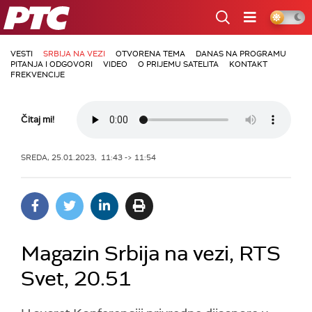
RTS
VESTI
SRBIJA NA VEZI
OTVORENA TEMA
DANAS NA PROGRAMU
PITANJA I ODGOVORI
VIDEO
O PRIJEMU SATELITA
KONTAKT
FREKVENCIJE
Čitaj mi!
SREDA, 25.01.2023, 11:43 -> 11:54
Magazin Srbija na vezi, RTS
Svet, 20.51