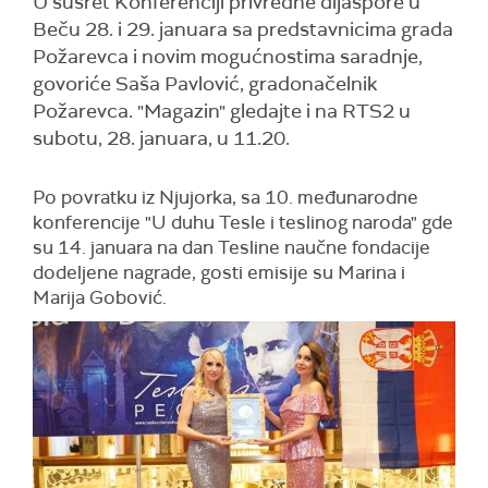
U susret Konferenciji privredne dijaspore u
Beču 28. i 29. januara sa predstavnicima grada
Požarevca i novim mogućnostima saradnje,
govoriće Saša Pavlović, gradonačelnik
Požarevca. "Magazin" gledajte i na RTS2 u
subotu, 28. januara, u 11.20.
Po povratku iz Njujorka, sa 10. međunarodne
konferencije "U duhu Tesle i teslinog naroda" gde
su 14. januara na dan Tesline naučne fondacije
dodeljene nagrade, gosti emisije su Marina i
Marija Gobović.