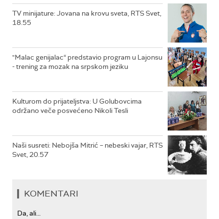
TV minijature: Jovana na krovu sveta, RTS Svet,
18.55
"Malac genijalac“ predstavio program u Lajonsu
- trening za mozak na srpskom jeziku
Kulturom do prijateljstva: U Golubovcima
održano veče posvećeno Nikoli Tesli
Naši susreti: Nebojša Mitrić – nebeski vajar, RTS
Svet, 20.57
KOMENTARI
Da, ali...