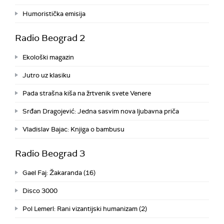
Humoristička emisija
Radio Beograd 2
Ekološki magazin
Jutro uz klasiku
Pada strašna kiša na žrtvenik svete Venere
Srđan Dragojević: Jedna sasvim nova ljubavna priča
Vladislav Bajac: Knjiga o bambusu
Radio Beograd 3
Gael Faj: Žakaranda (16)
Disco 3000
Pol Lemerl: Rani vizantijski humanizam (2)