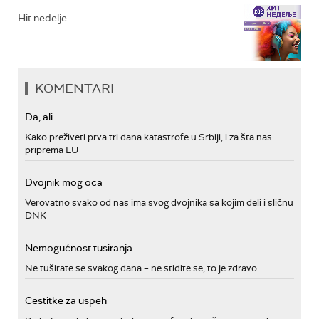
Hit nedelje
KOMENTARI
Da, ali...
Kako preživeti prva tri dana katastrofe u Srbiji, i za šta nas
priprema EU
Dvojnik mog oca
Verovatno svako od nas ima svog dvojnika sa kojim deli i sličnu
DNK
Nemogućnost tusiranja
Ne tuširate se svakog dana – ne stidite se, to je zdravo
Cestitke za uspeh