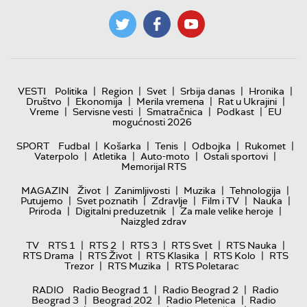
|
|
|
|
|
VESTI
Politika
Region
Svet
Srbija danas
Hronika
|
|
|
|
Društvo
Ekonomija
Merila vremena
Rat u Ukrajini
|
|
|
|
Vreme
Servisne vesti
Smatračnica
Podkast
EU
mogućnosti 2026
|
|
|
|
|
SPORT
Fudbal
Košarka
Tenis
Odbojka
Rukomet
|
|
|
|
Vaterpolo
Atletika
Auto-moto
Ostali sportovi
Memorijal RTS
|
|
|
|
MAGAZIN
Život
Zanimljivosti
Muzika
Tehnologija
|
|
|
|
|
Putujemo
Svet poznatih
Zdravlje
Film i TV
Nauka
|
|
|
Priroda
Digitalni preduzetnik
Za male velike heroje
Naizgled zdrav
|
|
|
|
|
TV
RTS 1
RTS 2
RTS 3
RTS Svet
RTS Nauka
|
|
|
|
RTS Drama
RTS Život
RTS Klasika
RTS Kolo
RTS
|
|
Trezor
RTS Muzika
RTS Poletarac
|
|
RADIO
Radio Beograd 1
Radio Beograd 2
Radio
|
|
|
Beograd 3
Beograd 202
Radio Pletenica
Radio