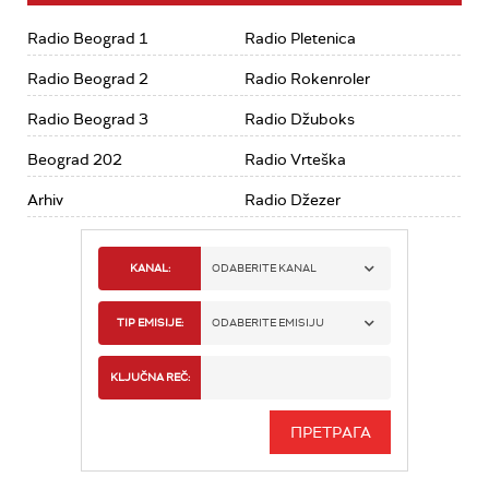
Radio Beograd 1
Radio Pletenica
Radio Beograd 2
Radio Rokenroler
Radio Beograd 3
Radio Džuboks
Beograd 202
Radio Vrteška
Arhiv
Radio Džezer
KANAL:
ODABERITE KANAL
RADIO BEOGRAD 1
TIP EMISIJE:
ODABERITE EMISIJU
RADIO BEOGRAD 2
SPORT
KLJUČNA REČ:
RADIO BEOGRAD 3
SERIJA
BEOGRAD 202
INFO