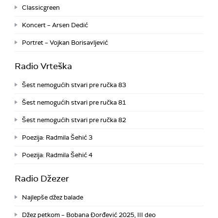
Classicgreen
Koncert – Arsen Dedić
Portret – Vojkan Borisavljević
Radio Vrteška
Šest nemogućih stvari pre ručka 83
Šest nemogućih stvari pre ručka 81
Šest nemogućih stvari pre ručka 82
Poezija: Radmila Šehić 3
Poezija: Radmila Šehić 4
Radio Džezer
Najlepše džez balade
Džez petkom – Bobana Đorđević 2025, III deo