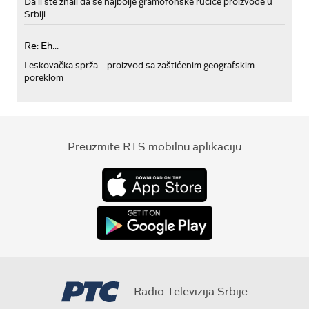
Da li ste znali da se najbolje gramofonske ručice proizvode u
Srbiji
Re: Eh...
Leskovačka sprža – proizvod sa zaštićenim geografskim
poreklom
Preuzmite RTS mobilnu aplikaciju
Radio Televizija Srbije