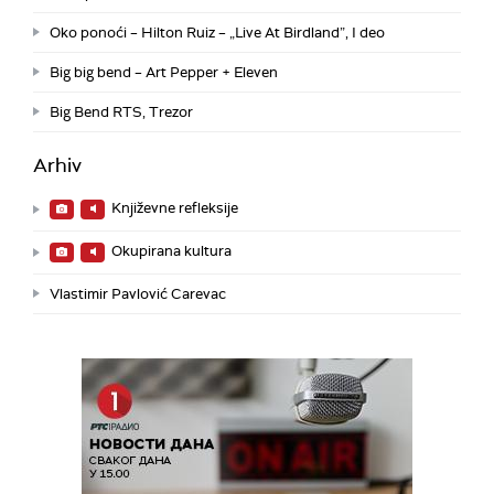
Oko ponoći – Hilton Ruiz – „Live At Birdland”, I deo
Big big bend – Art Pepper + Eleven
Big Bend RTS, Trezor
Arhiv
Književne refleksije
Okupirana kultura
Vlastimir Pavlović Carevac