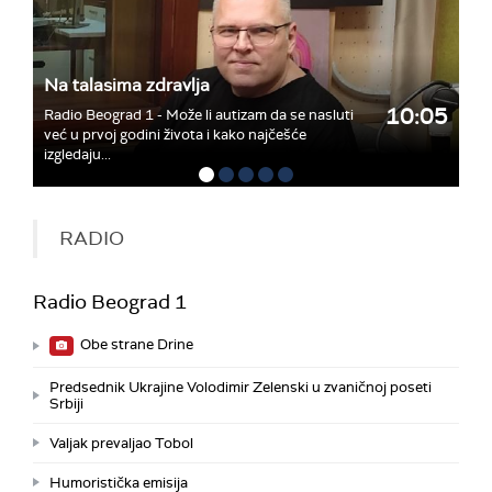
Na talasima zdravlja
10:05
Radio Beograd 1 - Može li autizam da se nasluti
već u prvoj godini života i kako najčešće
izgledaju...
RADIO
Radio Beograd 1
Obe strane Drine
Predsednik Ukrajine Volodimir Zelenski u zvaničnoj poseti
Srbiji
Valjak prevaljao Tobol
Humoristička emisija