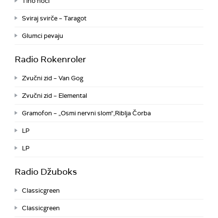
Tiho noći
Sviraj svirče – Taragot
Glumci pevaju
Radio Rokenroler
Zvučni zid – Van Gog
Zvučni zid – Elemental
Gramofon – „Osmi nervni slom“,Riblja Čorba
LP
LP
Radio Džuboks
Classicgreen
Classicgreen