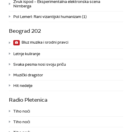
Zvuk ispod – Eksperimentalna elektronska scena
Nirnberga
Pol Lemerl: Rani vizantijski humanizam (1)
Beograd 202
Bluz muzika i srodni pravci
Letnje kuliranje
Svaka pesma nosi svoju priču
Muzički dragstor
Hit nedelje
Radio Pletenica
Tiho noći
Tiho noći