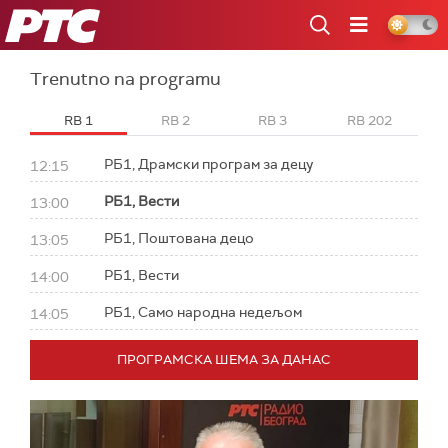
RTS
Trenutno na programu
RB 1
RB 2
RB 3
RB 202
РБ1, Драмски програм за децу
12:15
РБ1, Вести
13:00
РБ1, Поштована децо
13:05
РБ1, Вести
14:00
РБ1, Само народна недељом
14:05
ПРОГРАМСКА ШЕМА ЗА ДАНАС