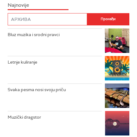
Najnovije
RADIO PLETENICA
FILM
RADIO ROKENROLER
RADIO DŽUBOKS
Bluz muzika i srodni pravci
RADIO VRTEŠKA
RADIO DŽEZER
Letnje kuliranje
ARHIV
Svaka pesma nosi svoju priču
Muzički dragstor