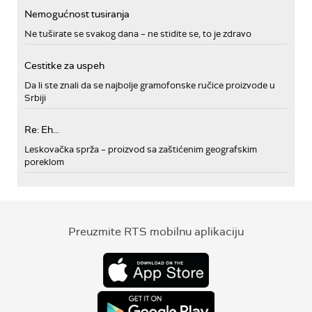
Nemogućnost tusiranja
Ne tuširate se svakog dana – ne stidite se, to je zdravo
Cestitke za uspeh
Da li ste znali da se najbolje gramofonske ručice proizvode u
Srbiji
Re: Eh...
Leskovačka sprža – proizvod sa zaštićenim geografskim
poreklom
Preuzmite RTS mobilnu aplikaciju