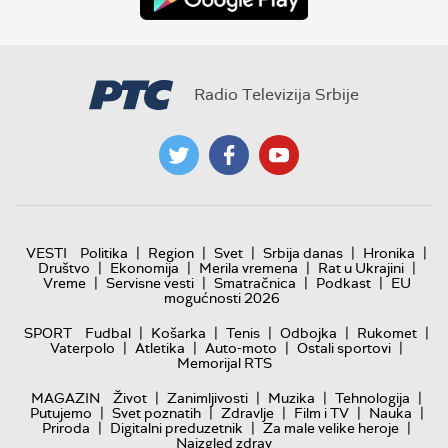
Radio Televizija Srbije
|
|
|
|
|
VESTI
Politika
Region
Svet
Srbija danas
Hronika
|
|
|
|
Društvo
Ekonomija
Merila vremena
Rat u Ukrajini
|
|
|
|
Vreme
Servisne vesti
Smatračnica
Podkast
EU
mogućnosti 2026
|
|
|
|
|
SPORT
Fudbal
Košarka
Tenis
Odbojka
Rukomet
|
|
|
|
Vaterpolo
Atletika
Auto-moto
Ostali sportovi
Memorijal RTS
|
|
|
|
MAGAZIN
Život
Zanimljivosti
Muzika
Tehnologija
|
|
|
|
|
Putujemo
Svet poznatih
Zdravlje
Film i TV
Nauka
|
|
|
Priroda
Digitalni preduzetnik
Za male velike heroje
Naizgled zdrav