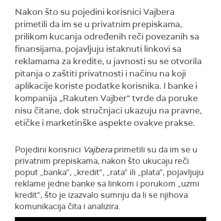
Nakon što su pojedini korisnici Vajbera
primetili da im se u privatnim prepiskama,
prilikom kucanja određenih reči povezanih sa
finansijama, pojavljuju istaknuti linkovi sa
reklamama za kredite, u javnosti su se otvorila
pitanja o zaštiti privatnosti i načinu na koji
aplikacije koriste podatke korisnika. I banke i
kompanija „Rakuten Vajber“ tvrde da poruke
nisu čitane, dok stručnjaci ukazuju na pravne,
etičke i marketinške aspekte ovakve prakse.
Pojedini korisnici
Vajbera
primetili su da im se u
privatnim prepiskama, nakon što ukucaju reči
poput „banka“, „kredit“, „rata“ ili „plata“, pojavljuju
reklame jedne banke sa linkom i porukom „uzmi
kredit“, što je izazvalo sumnju da li se njihova
komunikacija čita i analizira.