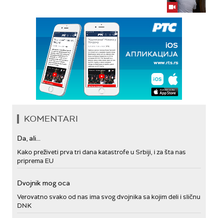
KOMENTARI
Da, ali...
Kako preživeti prva tri dana katastrofe u Srbiji, i za šta nas
priprema EU
Dvojnik mog oca
Verovatno svako od nas ima svog dvojnika sa kojim deli i sličnu
DNK