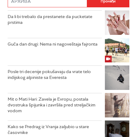
Da li bi trebalo da prestanete da pucketate
prstima
Guča dan drugi: Nema ni nagoveštaja fajronta
Posle tri decenije pokušavaju da vrate telo
indijskog alpiniste sa Everesta
Mit o Mati Hari: Zavela je Evropu, postala
dvostruka špijunka i završila pred streljačkim
vodom
Kako se Predrag iz Vranja zaljubio u stare
časovnike