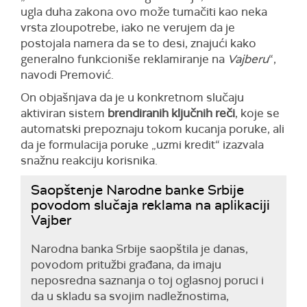
ugla duha zakona ovo može tumačiti kao neka
vrsta zloupotrebe, iako ne verujem da je
postojala namera da se to desi, znajući kako
generalno funkcioniše reklamiranje na
Vajberu
“,
navodi Premović.
On objašnjava da je u konkretnom slučaju
aktiviran sistem
brendiranih ključnih reči
, koje se
automatski prepoznaju tokom kucanja poruke, ali
da je formulacija poruke „uzmi kredit“ izazvala
snažnu reakciju korisnika.
Saopštenje Narodne banke Srbije
povodom slučaja reklama na aplikaciji
Vajber
Narodna banka Srbije saopštila je danas,
povodom pritužbi građana, da imaju
neposredna saznanja o toj oglasnoj poruci i
da u skladu sa svojim nadležnostima,