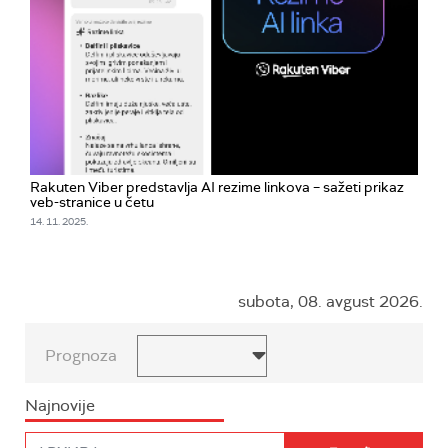
Rakuten Viber predstavlja AI rezime linkova – sažeti prikaz
veb-stranice u četu
14. 11. 2025.
subota, 08. avgust 2026.
Prognoza
Najnovije