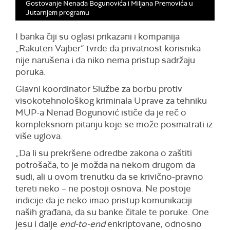
Gostovanje Nenada Bogunovića i Miljana Premovića u
Jutarnjem programu
I banka čiji su oglasi prikazani i kompanija
„Rakuten Vajber“ tvrde da privatnost korisnika
nije narušena i da niko nema pristup sadržaju
poruka.
Glavni koordinator Službe za borbu protiv
visokotehnološkog kriminala Uprave za tehniku
MUP-a Nenad Bogunović ističe da je reč o
kompleksnom pitanju koje se može posmatrati iz
više uglova.
„Da li su prekršene odredbe zakona o zaštiti
potrošača, to je možda na nekom drugom da
sudi, ali u ovom trenutku da se krivično-pravno
tereti neko – ne postoji osnova. Ne postoje
indicije da je neko imao pristup komunikaciji
naših građana, da su banke čitale te poruke. One
jesu i dalje
end-to-end
enkriptovane, odnosno