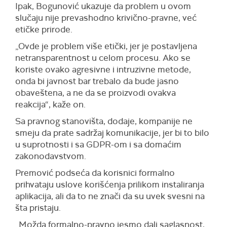
Ipak, Bogunović ukazuje da problem u ovom
slučaju nije prevashodno krivično-pravne, već
etičke prirode.
„Ovde je problem više etički, jer je postavljena
netransparentnost u celom procesu. Ako se
koriste ovako agresivne i intruzivne metode,
onda bi javnost bar trebalo da bude jasno
obaveštena, a ne da se proizvodi ovakva
reakcija“, kaže on.
Sa pravnog stanovišta, dodaje, kompanije ne
smeju da prate sadržaj komunikacije, jer bi to bilo
u suprotnosti i sa GDPR-om i sa domaćim
zakonodavstvom.
Premović podseća da korisnici formalno
prihvataju uslove korišćenja prilikom instaliranja
aplikacija, ali da to ne znači da su uvek svesni na
šta pristaju.
„Možda formalno-pravno jesmo dali saglasnost,