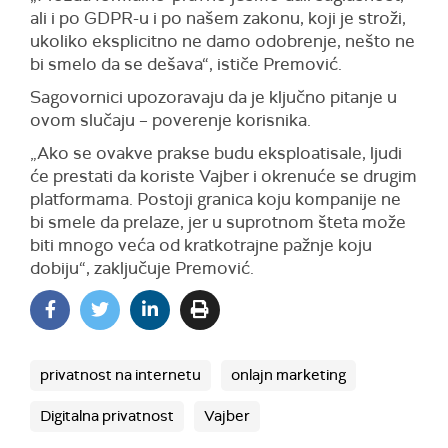
ali i po GDPR-u i po našem zakonu, koji je stroži,
ukoliko eksplicitno ne damo odobrenje, nešto ne
bi smelo da se dešava“, ističe Premović.
Sagovornici upozoravaju da je ključno pitanje u
ovom slučaju – poverenje korisnika.
„Ako se ovakve prakse budu eksploatisale, ljudi
će prestati da koriste Vajber i okrenuće se drugim
platformama. Postoji granica koju kompanije ne
bi smele da prelaze, jer u suprotnom šteta može
biti mnogo veća od kratkotrajne pažnje koju
dobiju“, zaključuje Premović.
privatnost na internetu
onlajn marketing
Digitalna privatnost
Vajber