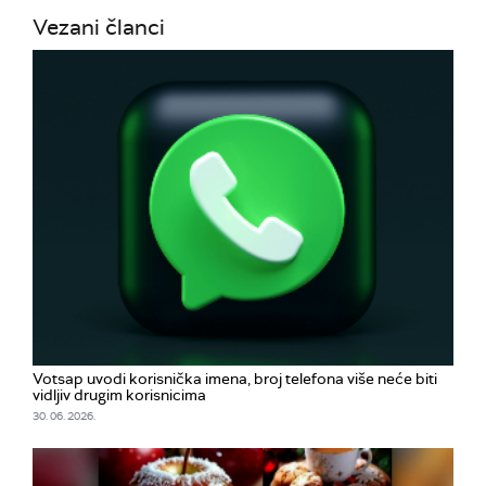
Vezani članci
Votsap uvodi korisnička imena, broj telefona više neće biti
vidljiv drugim korisnicima
30. 06. 2026.