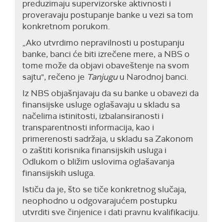
preduzimaju supervizorske aktivnosti i
proveravaju postupanje banke u vezi sa tom
konkretnom porukom.
„Ako utvrdimo nepravilnosti u postupanju
banke, banci će biti izrečene mere, a NBS o
tome može da objavi obaveštenje na svom
sajtu", rečeno je
Tanjugu
u Narodnoj banci.
Iz NBS objašnjavaju da su banke u obavezi da
finansijske usluge oglašavaju u skladu sa
načelima istinitosti, izbalansiranosti i
transparentnosti informacija, kao i
primerenosti sadržaja, u skladu sa Zakonom
o zaštiti korisnika finansijskih usluga i
Odlukom o bližim uslovima oglašavanja
finansijskih usluga.
Ističu da je, što se tiče konkretnog slučaja,
neophodno u odgovarajućem postupku
utvrditi sve činjenice i dati pravnu kvalifikaciju.