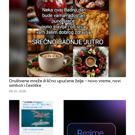
Društvene mreže ili lično upućene želje – novo vreme, novi
simboli i čestitke
09. 01. 2026.