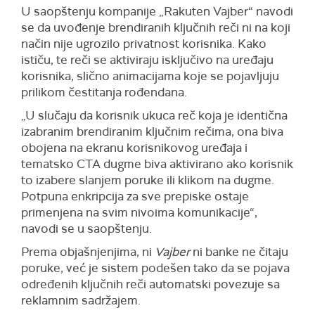
U saopštenju kompanije „Rakuten Vajber“ navodi
se da uvođenje brendiranih ključnih reči ni na koji
način nije ugrozilo privatnost korisnika. Kako
ističu, te reči se aktiviraju isključivo na uređaju
korisnika, slično animacijama koje se pojavljuju
prilikom čestitanja rođendana.
„U slučaju da korisnik ukuca reč koja je identična
izabranim brendiranim ključnim rečima, ona biva
obojena na ekranu korisnikovog uređaja i
tematsko CTA dugme biva aktivirano ako korisnik
to izabere slanjem poruke ili klikom na dugme.
Potpuna enkripcija za sve prepiske ostaje
primenjena na svim nivoima komunikacije“,
navodi se u saopštenju.
Prema objašnjenjima, ni
Vajber
ni banke ne čitaju
poruke, već je sistem podešen tako da se pojava
određenih ključnih reči automatski povezuje sa
reklamnim sadržajem.