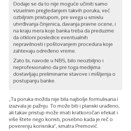
Dodaje se da to nije moguće učiniti samo
vizuelnim pregledanjem takvih poruka, već
ozbiljnim pristupom, pre svega u smislu
utvrđivanja činjenica, davanja pravne ocene, i
na kraju mera koje banka treba da preduzme
da otkloni posledice eventualnih
nepravilnosti i poštovanjem procedura koje
zahtevaju određeno vreme.
Zato bi, navode u NBS, bilo neozbiljno i
neprofesionalno da pre toga medijima
dostavljaju preliminarne stavove i mišljenja o
postupanju banke.
„Ta poruka možda nije bila najbolje formulisana i
izazvala je pažnju. To može biti i planski urađeno,
ali takav pristup može imati kratkoročan efekat i
više štete nego koristi, posebno kada je reč o
poverenju korisnika“, smatra Premović.