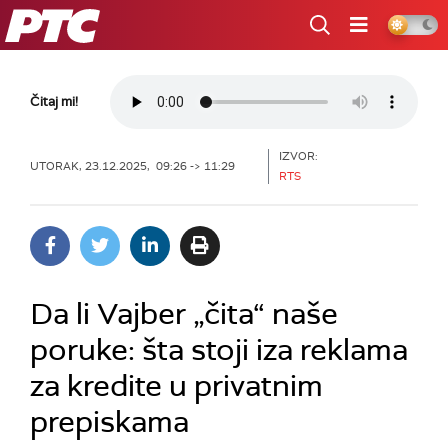
RTS
Čitaj mi!
IZVOR:
UTORAK, 23.12.2025, 09:26 -> 11:29
RTS
Da li Vajber „čita“ naše
poruke: šta stoji iza reklama
za kredite u privatnim
prepiskama