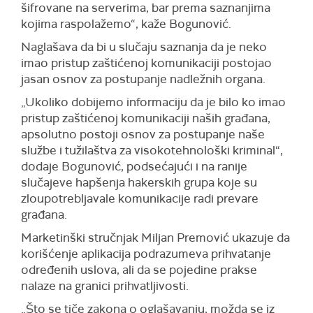
šifrovane na serverima, bar prema saznanjima
kojima raspolažemo“, kaže Bogunović.
Naglašava da bi u slučaju saznanja da je neko
imao pristup zaštićenoj komunikaciji postojao
jasan osnov za postupanje nadležnih organa.
„Ukoliko dobijemo informaciju da je bilo ko imao
pristup zaštićenoj komunikaciji naših građana,
apsolutno postoji osnov za postupanje naše
službe i tužilaštva za visokotehnološki kriminal“,
dodaje Bogunović, podsećajući i na ranije
slučajeve hapšenja hakerskih grupa koje su
zloupotrebljavale komunikacije radi prevare
građana.
Marketinški stručnjak Miljan Premović ukazuje da
korišćenje aplikacija podrazumeva prihvatanje
određenih uslova, ali da se pojedine prakse
nalaze na granici prihvatljivosti.
„Što se tiče zakona o oglašavanju, možda se iz