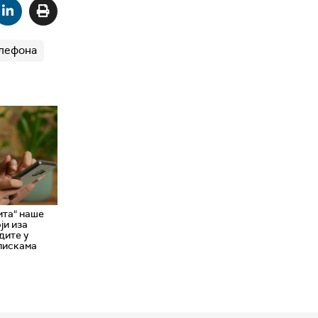
елефона
ита“ наше
ји иза
дите у
пискама