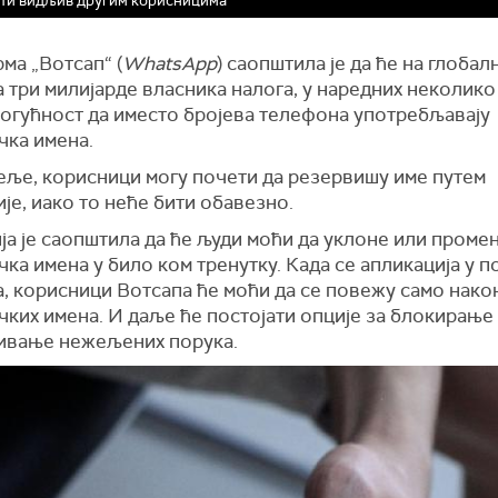
бити видљив другим корисницима
ма „Вотсап“ (
WhatsApp
) саопштила је да ће на глобал
а три милијарде власника налога, у наредних неколико
могућност да иместо бројева телефона употребљавају
чка имена.
еље, корисници могу почети да резервишу име путем
је, иако то неће бити обавезно.
а је саопштила да ће људи моћи да уклоне или промен
ка имена у било ком тренутку. Када се апликација у 
а, корисници Вотсапа ће моћи да се повежу само нако
ких имена. И даље ће постојати опције за блокирање
ивање нежељених порука.