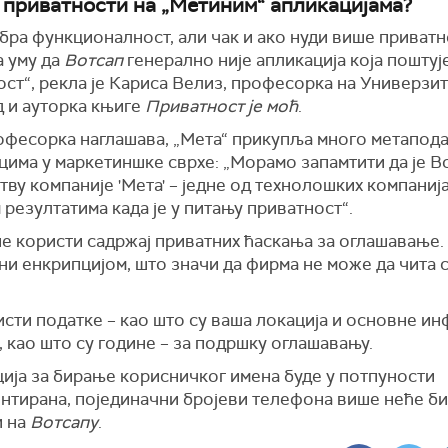
 приватности на „Метиним“ апликацијама?
обра функционалност, али чак и ако нуди више приватн
а уму да
Вотсап
генерално није апликација која поштуј
ст“, рекла је Кариса Велиз, професорка на Универзи
 и ауторка књиге
Приватност је моћ
.
офесорка наглашава, „Мета“ прикупља много метапода
има у маркетиншке сврхе: „Морамо запамтити да је В
ву компаније 'Мета' – једне од технолошких компанија
 резултатима када је у питању приватност“.
е користи садржај приватних ћаскања за оглашавање.
и енкрипцијом, што значи да фирма не може да чита 
сти податке – као што су ваша локација и основне и
, као што су године – за подршку оглашавању.
ција за бирање корисничког имена буде у потпуности
нтирана, појединачни бројеви телефона више неће би
 на
Вотсапу
.