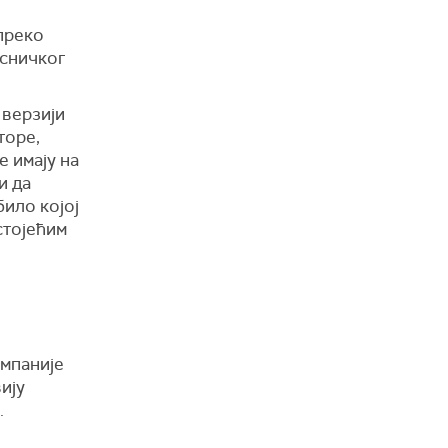
преко
исничког
 верзији
торе,
е имају на
и да
било којој
стојећим
омпаније
ију
.