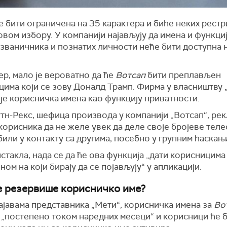
 бити ограничена на 35 карактера и биће неких рестр
вом избору. У компанији најављују да имена и функци
 званичника и познатих личности неће бити доступна 
р, мало је вероватно да ће
Вотсап
бити преплављен
цима који се зову Доналд Трамп. Фирма у власништву 
је корисничка имена као функцију приватности.
н-Рекс, шефица производа у компанији „Вотсап“, рекла
корисника да не желе увек да деле своје бројеве тел
били у контакту са другима, посебно у групним ћаскањ
истакла, нада се да ће ова функција „дати корисницим
ном на који бирају да се појављују“ у апликацији.
е резервише корисничко име?
ајавама представника „Мети“, корисничка имена за
Во
 „постепено током наредних месеци“ и корисници ће 