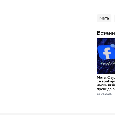
Мета
Везани
Мета: Феј
се враћају
након ви
прекида 
12. 06. 2026.