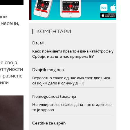
ном
 месеци,
КОМЕНТАРИ
Da, ali...
Како преживети прва три дана катастрофе у
Србији, и за шта нас припрема ЕУ
е своја
потпуности
Dvojnik mog oca
н размене
Вероватно свако од нас има свог двојника
 или
са којим дели и сличну ДНК
Nemogućnost tusiranja
Не туширате се сваког дана – не стидите се,
то је здраво
Cestitke za uspeh