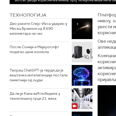
Вотсап уводи корисничка имена, број телефона више неће 
ТЕХНОЛОГИЈA
Платфор
нивоу, з
Део ракете Спејс-Икса ударио у
увести 
Месец брзином од 8.690
корисни
километара на час
Ове нед
апликаци
После Сонија и Мајкрософт
подигао цене конзола
Компаниј
кориснич
активир
Творац ChatGPT-ја тврди да је
кориснич
вештачка интелигенција постала
пријављ
паметнија од људи
Да ли је Кина већ победила у
технолошкој трци 21. века