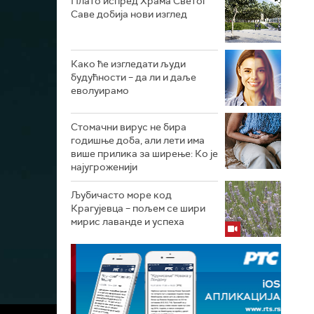
Плато испред Храма Светог
Саве добија нови изглед
Како ће изгледати људи
будућности – да ли и даље
еволуирамо
Стомачни вирус не бира
годишње доба, али лети има
више прилика за ширење: Ко је
најугроженији
Љубичасто море код
Крагујевца – пољем се шири
мирис лаванде и успеха