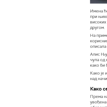
Имена ће
при њихо
високих
другом.
На приме
корисни
описала 
Алис Њут
чула од 
како би 
Како је 
над начи
Како с
Према н
увођена