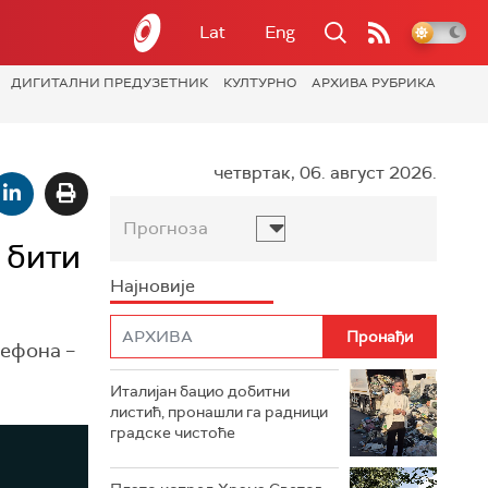
Lat
Eng
ДИГИТАЛНИ ПРЕДУЗЕТНИК
КУЛТУРНО
АРХИВА РУБРИКА
четвртак, 06. август 2026.
Прогноза
 бити
Најновије
лефона –
Италијан бацио добитни
листић, пронашли га радници
градске чистоће