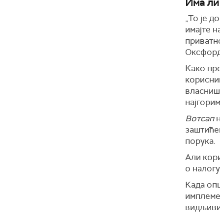
Има ли
„То је д
имајте н
приватно
Оксфорд
Како пр
корисниц
власништ
најгорим
Вотсап
н
заштићен
порука.
Али кори
о налогу
Када оп
имплеме
видљиви