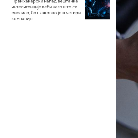
Први хакерски напад вештачке
интелигенције већи него што се
мислило, бот хаковао још четири
компаније