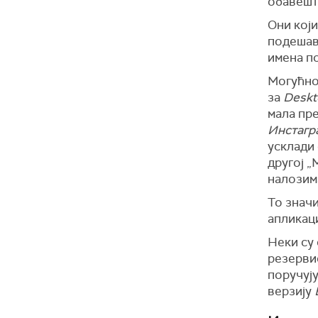
обавешт
Они кој
подешав
имена по
Могућнос
за
Deskt
мала пре
Инстагр
усклади
другој „
налозима
То значи
апликаци
Неки су 
резервис
поручују
верзију