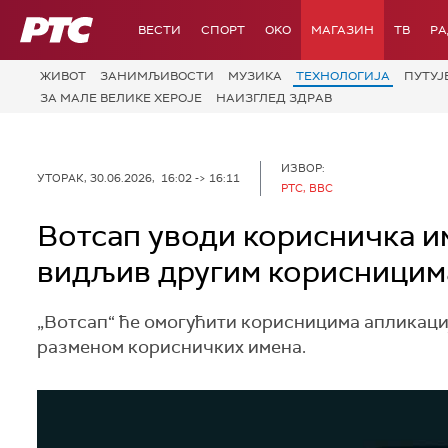
РТС
ВЕСТИ
СПОРТ
OKO
МАГАЗИН
ТВ
Р
ЖИВОТ
ЗАНИМЉИВОСТИ
МУЗИКА
ТЕХНОЛОГИЈA
ПУТУЈ
ЗА МАЛЕ ВЕЛИКЕ ХЕРОЈЕ
НАИЗГЛЕД ЗДРАВ
ИЗВОР:
УТОРАК, 30.06.2026, 16:02 -> 16:11
РТС, BBC
Вотсап уводи корисничка и
видљив другим корисницим
„Вотсап“ ће омогућити корисницима апликације
разменом корисничких имена.