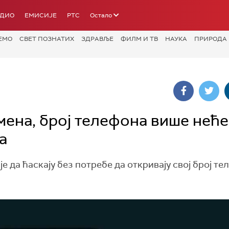
АДИО
ЕМИСИЈЕ
РТС
Остало
ЕМО
СВЕТ ПОЗНАТИХ
ЗДРАВЉЕ
ФИЛМ И ТВ
НАУКА
ПРИРОДА
мена, број телефона више неће
а
 да ћаскају без потребе да откривају свој број те