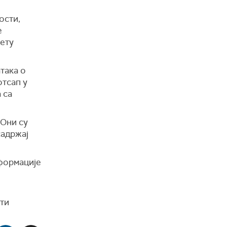
ости,
е
тету
така о
отсап у
 са
 Они су
садржај
нформације
ти