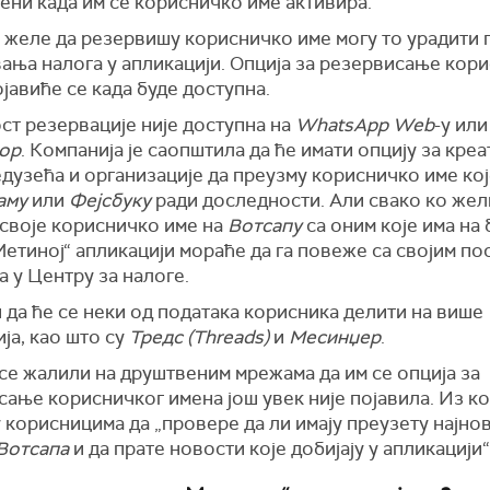
ени када им се корисничко име активира.
и желе да резервишу корисничко име могу то урадити 
ања налога у апликацији. Опција за резервисање кор
јавиће се када буде доступна.
т резервације није доступна на
WhatsApp Web
-у или
op
. Компанија је саопштила да ће имати опцију за креа
дузећа и организације да преузму корисничко име кој
аму
или
Фејсбуку
ради доследности. Али свако ко жел
 своје корисничко име на
Вотсапу
са оним које има на 
Метиној“ апликацији мораће да га повеже са својим по
 у Центру за налоге.
 да ће се неки од података корисника делити на више
ја, као што су
Тредс (Тhreads)
и
Месинџер
.
се жалили на друштвеним мрежама да им се опција за
ање корисничког имена још увек није појавила. Из к
 корисницима да „провере да ли имају преузету најнов
Вотсапа
и да прате новости које добијају у апликацији“