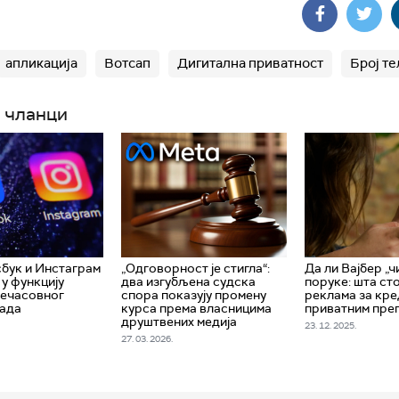
апликација
Вотсап
Дигитална приватност
Број т
 чланци
сбук и Инстаграм
„Одговорност је стигла“:
Да ли Вајбер „ч
 у функцију
два изгубљена судска
поруке: шта сто
шечасовног
спора показују промену
реклама за кре
рада
курса према власницима
приватним пре
друштвених медија
23. 12. 2025.
27. 03. 2026.