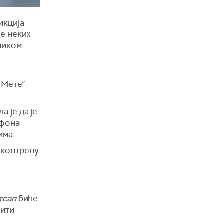
икција
је неких
ником
„Мете“
 је да је
ефона
има.
а контролу
тсап
биће
бити