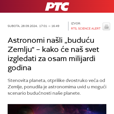
RTS
IZVOR:
SUBOTA, 28.09.2024, 17:01 -> 16:49
RTS, SCIENCE ALERT
Astronomi našli „buduću
Zemlju" – kako će naš svet
izgledati za osam milijardi
godina
Stenovita planeta, otprilike dvostruko veća od
Zemlje, ponudila je astronomima uvid u mogući
scenario budućnosti naše planete.