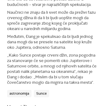
budućnosti – stvar je najrazličitijih spekulacija.
Naučnici ne znaju da li svet može da preživi fazu
crvenog džina ili da li bi ljudi uopšte mogli da
spreče zagrevanje zbog kojeg će proključati
okeani u narednih milijardu godina.
Međutim, Đang je spekulisao da bi ljudi jednog
dana mogli da se presele na satelite koji kruže
oko Jupitera, odnosno Saturna.
„Kako Sunce postaje crveni džin, zona pogodna
za stanovanje će se pomeriti oko Jupiterove i
Saturnove orbite, a mnogi od njihovih satelita će
postati nalik planetama sa okeanima“, rekao je
Đang i dodao: „Mislim da bi u tom slučaju
čovečanstvo moglo da migrira na takva mesta“.
astronomija
Sunce