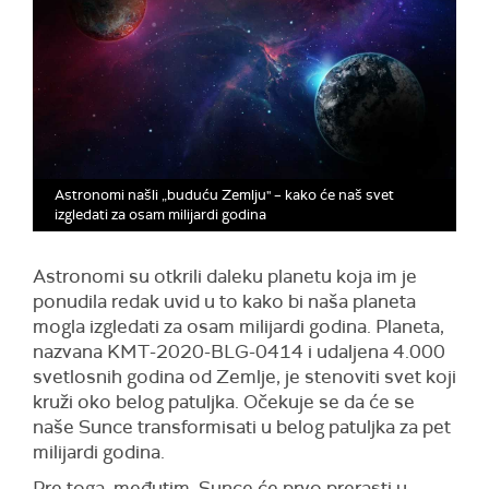
Astronomi našli „buduću Zemlju" – kako će naš svet
izgledati za osam milijardi godina
Astronomi su otkrili daleku planetu koja im je
ponudila redak uvid u to kako bi naša planeta
mogla izgledati za osam milijardi godina. Planeta,
nazvana KMT-2020-BLG-0414 i udaljena 4.000
svetlosnih godina od Zemlje, je stenoviti svet koji
kruži oko belog patuljka. Očekuje se da će se
naše Sunce transformisati u belog patuljka za pet
milijardi godina.
Pre toga, međutim, Sunce će prvo prerasti u