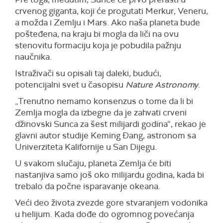
crvenog giganta, koji će progutati Merkur, Veneru,
a možda i Zemlju i Mars. Ako naša planeta bude
pošteđena, na kraju bi mogla da liči na ovu
stenovitu formaciju koja je pobudila pažnju
naučnika.
Istraživači su opisali taj daleki, budući,
potencijalni svet u časopisu
Nature Astronomy
.
„Trenutno nemamo konsenzus o tome da li bi
Zemlja mogla da izbegne da je zahvati crveni
džinovski Sunca za šest milijardi godina“, rekao je
glavni autor studije Keming Đang, astronom sa
Univerziteta Kalifornije u San Dijegu.
U svakom slučaju, planeta Zemlja će biti
nastanjiva samo još oko milijardu godina, kada bi
trebalo da počne isparavanje okeana.
Veći deo života zvezde gore stvaranjem vodonika
u helijum. Kada dođe do ogromnog povećanja