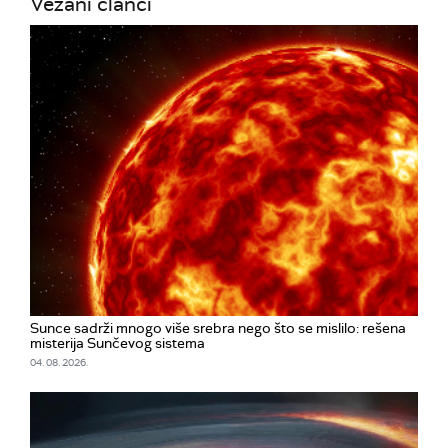
Vezani članci
Sunce sadrži mnogo više srebra nego što se mislilo: rešena
misterija Sunčevog sistema
04. 08. 2026.