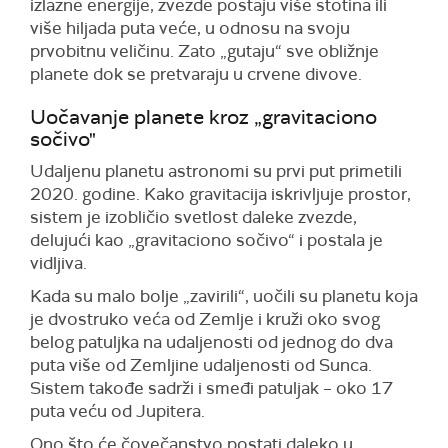
izlazne energije, zvezde postaju više stotina ili
više hiljada puta veće, u odnosu na svoju
prvobitnu veličinu. Zato „gutaju“ sve obližnje
planete dok se pretvaraju u crvene divove.
Uočavanje planete kroz „gravitaciono
sočivo"
Udaljenu planetu astronomi su prvi put primetili
2020. godine. Kako gravitacija iskrivljuje prostor,
sistem je izobličio svetlost daleke zvezde,
delujući kao „gravitaciono sočivo“ i postala je
vidljiva.
Kada su malo bolje „zavirili“, uočili su planetu koja
je dvostruko veća od Zemlje i kruži oko svog
belog patuljka na udaljenosti od jednog do dva
puta više od Zemljine udaljenosti od Sunca.
Sistem takođe sadrži i smeđi patuljak – oko 17
puta veću od Jupitera.
Ono što će čovečanstvo postati daleko u