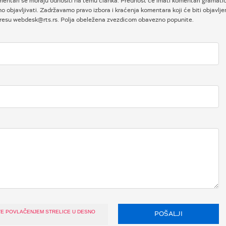
entari se moraju odnositi na temu članka. Prednost će imati komentari gramatičk
objavljivati. Zadržavamo pravo izbora i kraćenja komentara koji će biti objavlje
adresu webdesk@rts.rs. Polja obeležena zvezdicom obavezno popunite.
TE POVLAČENJEM STRELICE U DESNO
POŠALJI