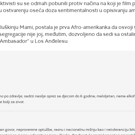
ktivisti su se odmah pobunili protiv načina na koji je film
e u ostvarenju oseća doza sentimentalnosti u opisivanju 
sluškinju Mami, postala je prva Afro-amerikanka da osvoji 
egregacije nije joj, međutim, dozvoljeno da sedi sa osta
 „Ambasador“ u Los Anđelesu.
no po zdravlje; sadrzi nasilje oprez sa djecom do 6 godina; maloljetan, nama alkoho
 bolji za zivot.
an govor, neproverene optužbe, rasnu i nacionalnu mržnju kao i netoleranciju bilo