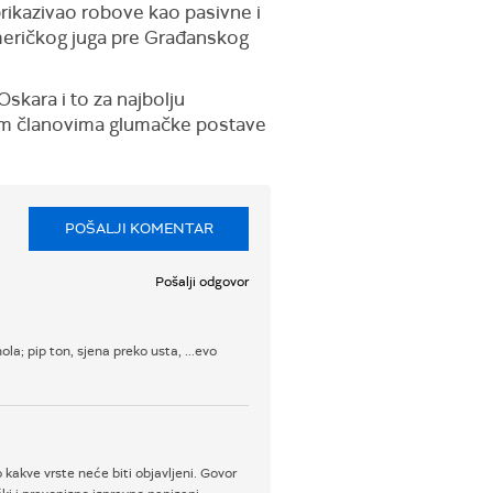
 prikazivao robove kao pasivne i
američkog juga pre Građanskog
Oskara i to za najbolju
lim članovima glumačke postave
POŠALJI KOMENTAR
Pošalji odgovor
la; pip ton, sjena preko usta, ...evo
 kakve vrste neće biti objavljeni. Govor