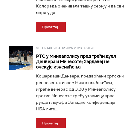
Колорада очекивала тешку серију и да сви
морају да...
Прочитај
ЧЕТВРТАК, 23. АПР 2026, 20:23 -> 20:28
РТС у Минеаполису пред трећи дуел
Денвера и Минесоте; Хардавеј не
очекује изненађења
Кошаркаши Денвера, предвођени српским
репрезентативцем Николом Јокићем,
играће вечерас од 3.30 у Минеаполису
против Минесоте трећу утакмицу прве
рунде плеј-офа Западне конференције
НБА лиге...
Прочитај