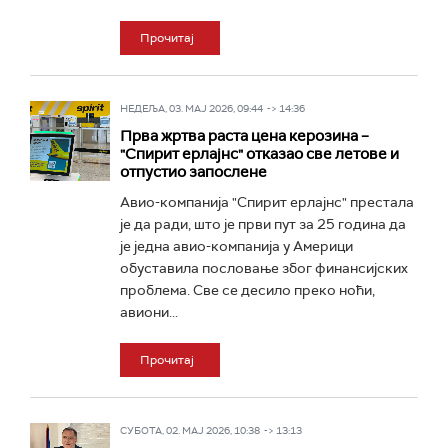
Прочитај
НЕДЕЉА, 03. МАЈ 2026, 09:44 -> 14:36
Прва жртва раста цена керозина –
"Спирит ерлајнс" отказао све летове и
отпустио запослене
Авио-компанија "Спирит ерлајнс" престала
je да ради, што је први пут за 25 година да
је једна авио-компанија у Америци
обуставила пословање због финансијских
проблема. Све се десило преко ноћи,
авиони...
Прочитај
СУБОТА, 02. МАЈ 2026, 10:38 -> 13:13