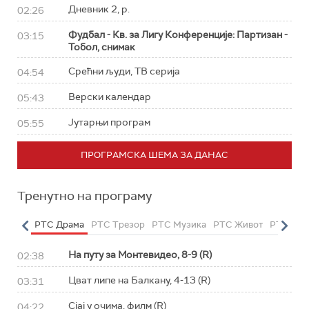
Дневник 2, р.
02:26
Фудбал - Кв. за Лигу Конференције: Партизан -
03:15
Тобол, снимак
Срећни људи, ТВ серија
04:54
Верски календар
05:43
Јутарњи програм
05:55
ПРОГРАМСКА ШЕМА ЗА ДАНАС
Тренутно на програму
етарац
РТС Драма
РТС Трезор
РТС Музика
РТС Живот
РТС Кла
На путу за Монтевидео, 8-9 (R)
02:38
Цват липе на Балкану, 4-13 (R)
03:31
Сјај у очима, филм (R)
04:22