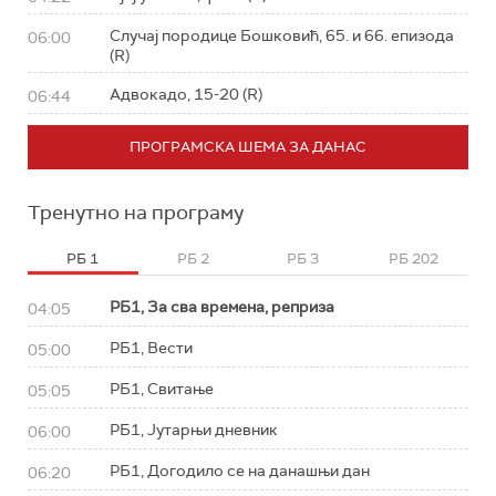
Случај породице Бошковић, 65. и 66. епизода
06:00
(R)
Адвокадо, 15-20 (R)
06:44
ПРОГРАМСКА ШЕМА ЗА ДАНАС
Тренутно на програму
РБ 1
РБ 2
РБ 3
РБ 202
РБ1, За сва времена, реприза
04:05
РБ1, Вести
05:00
РБ1, Свитање
05:05
РБ1, Јутарњи дневник
06:00
РБ1, Догодило се на данашњи дан
06:20