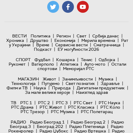
|
|
|
|
ВЕСТИ
Политика
Регион
Свет
Србија данас
|
|
|
|
Хроника
Друштво
Економија
Мерила времена
Рат
|
|
|
|
у Украјини
Време
Сервисне вести
Сматрачница
|
Подкаст
ЕУ могућности 2026
|
|
|
|
СПОРТ
Фудбал
Кошарка
Тенис
Одбојка
|
|
|
|
Рукомет
Ватерполо
Атлетика
Ауто-мото
Остали
|
спортови
Меморијал РТС
|
|
|
МАГАЗИН
Живот
Занимљивости
Музика
|
|
|
|
Технологијa
Путујемо
Свет познатих
Здравље
|
|
|
|
Филм и ТВ
Наука
Природа
Дигитални предузетник
|
За мале велике хероје
Наизглед здрав
|
|
|
|
|
ТВ
РТС 1
РТС 2
РТС 3
РТС Свет
РТС Наука
|
|
|
|
РТС Драма
РТС Живот
РТС Класика
РТС Коло
|
|
РТС Трезор
РТС Музика
РТС Полетарац
|
|
РАДИО
Радио Београд 1
Радио Београд 2
Радио
|
|
|
Београд 3
Београд 202
Радио Плетеница
Радио
|
|
|
Рокенролер
Радио Џубокс
Радио Вртешка
Радио