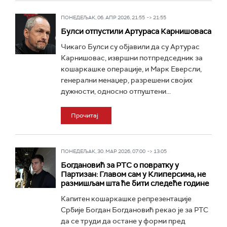
ПОНЕДЕЉАК, 06. АПР 2026, 21:55 -> 21:55
Булси отпустили Артураса Карнишоваса
Чикаго Булси су објавили да су Артурас
Карнишовас, извршни потпредседник за
кошаркашке операције, и Марк Еверсли,
генерални менаџер, разрешени својих
дужности, односно отпуштени...
Прочитај
ПОНЕДЕЉАК, 30. МАР 2026, 07:00 -> 13:05
Богдановић за РТС о повратку у
Партизан: Главом сам у Клиперсима, не
размишљам шта ће бити следеће године
Капитен кошаркашке репрезентације
Србије Богдан Богдановић рекао је за РТС
да се труди да остане у форми пред