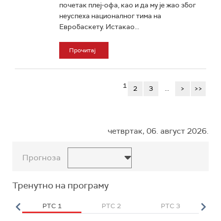
почетак плеј-офа, као и да му је жао због
неуспеха националног тима на
Евробаскету. Истакао...
Прочитај
1
2
3
...
>
>>
четвртак, 06. август 2026.
Прогноза
Тренутно на програму
HD
РТС 1
РТС 2
РТС 3
Р