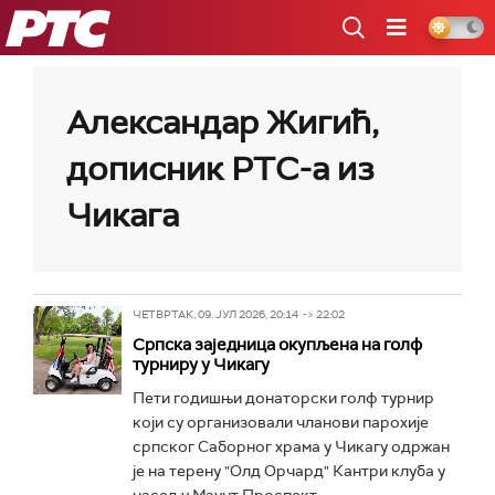
РТС
Александар Жигић,
дописник РТС-а из
Чикага
ЧЕТВРТАК, 09. ЈУЛ 2026, 20:14 -> 22:02
Српска заједница окупљена на голф
турниру у Чикагу
Пети годишњи донаторски голф турнир
који су организовали чланови парохије
српског Саборног храма у Чикагу одржан
је на терену "Олд Орчард" Кантри клуба у