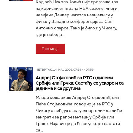
Кад већ Никола Јокић није проглашен за
најкориснијег играча НБА сезоне, многи
навијачи Денвер нагетса навијали су у
финалу Западне конференције за Сан
Антонио спарсе. Тако је било и у Чикагу,
где је победа...
Прочитај
ЧЕТВРТАК, 14. МАЈ 2026, 07:54 -> 07:56
Андреј Стојаковић за РТС о дилеми
Србија или Грчка: Састаћу се ускоро и са
једнима и са другима
Млади кошаркаш Андреј Стојаковић, син
Пеђе Стојаковића, говорио је за РТС у
Чикагу о већ дуго актуелној теми - да ли ће
заиграти за репрезентацију Србије или
Грчке. Најавио је да ће се ускоро састати
са...