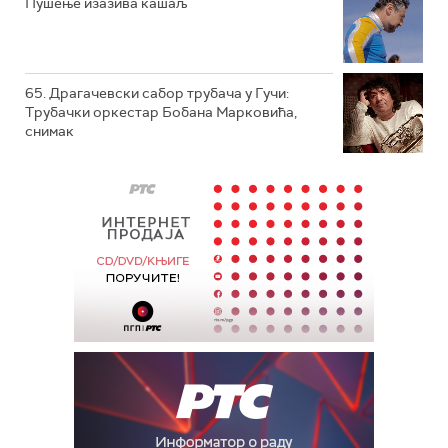
Пушење изазива кашаљ
65. Драгачевски сабор трубача у Гучи:
Трубачки оркестар Бобана Марковића,
снимак