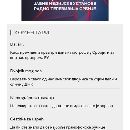
КОМЕНТАРИ
Da, ali...
Како преживети прва три дана катастрофе у Србији, и за
шта нас припрема ЕУ
Dvojnik mog oca
Вероватно свако од нас има свог двојника са којим дели и
сличну ДНК
Nemogućnost tusiranja
Не туширате се сваког дана – не стидите се, то је здраво
Cestitke za uspeh
Да ли сте знали да се најбоље грамофонске ручице