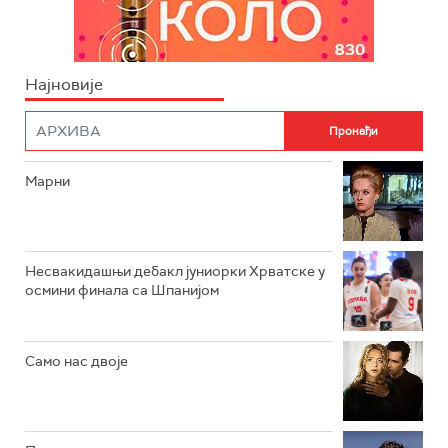
Најновије
Марни
Несвакидашњи дебакл јуниорки Хрватске у
осмини финала са Шпанијом
Само нас двоје