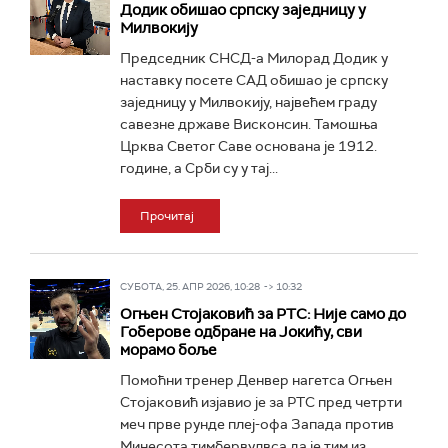
Додик обишао српску заједницу у
Милвокију
Председник СНСД-а Милорад Додик у
наставку посете САД обишао је српску
заједницу у Милвокију, највећем граду
савезне државе Висконсин. Тамошња
Црква Светог Саве основана је 1912.
године, а Срби су у тај...
Прочитај
СУБОТА, 25. АПР 2026, 10:28 -> 10:32
Огњен Стојаковић за РТС: Није само до
Гоберове одбране на Јокићу, сви
морамо боље
Помоћни тренер Денвер нагетса Огњен
Стојаковић изјавио је за РТС пред четрти
меч прве рунде плеј-офа Запада против
Минесота тимбервулвса да је тим из