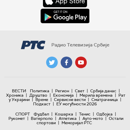
Радио Телевизија Србије
|
|
|
|
ВЕСТИ
Политика
Регион
Свет
Србија данас
|
|
|
|
Хроника
Друштво
Економија
Мерила времена
Рат
|
|
|
|
у Украјини
Време
Сервисне вести
Сматрачница
|
Подкаст
ЕУ могућности 2026
|
|
|
|
СПОРТ
Фудбал
Кошарка
Тенис
Одбојка
|
|
|
|
Рукомет
Ватерполо
Атлетика
Ауто-мото
Остали
|
спортови
Меморијал РТС