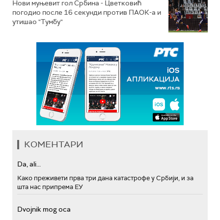
Нови муњевит гол Србина - Цветковић
погодио после 16 секунди против ПАОК-а и
утишао "Тумбу"
КОМЕНТАРИ
Da, ali...
Како преживети прва три дана катастрофе у Србији, и за
шта нас припрема ЕУ
Dvojnik mog oca