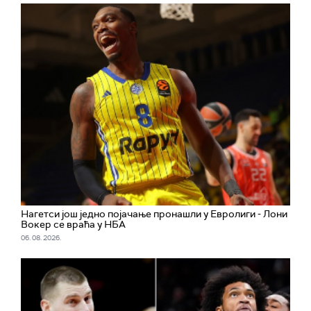
Нагетси још једно појачање пронашли у Евролиги - Лони
Вокер се враћа у НБА
06. 08. 2026.