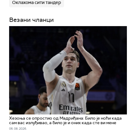
Оклахома сити тандер
Везани чланци
Хезоња се опростио од Мадриђана: Било је ноћи када
сам вас излуђивао, а било је и оних када сте ви мене
06. 08. 2026.