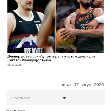
Денвер довео Јокићу три играча у истом дану – шта
Нагетси планирају с њима
05. 08. 2026.
петак, 07. август 2026.
Прогноза
Најновије