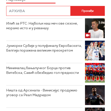
Илић за РТС: Најбољи наш меч ове сезоне,
морамо исто и у реваншу
Јуниорке Србије у полуфиналу Евробаскета,
Белгија поражена великим преокретом
Минималац бањалучког Борца против
Витебска, Савић обезбедио гол предности
Ништа од Арсенала - Винисијус продужио
уговор са Реал Мадридом