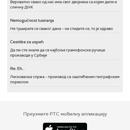
Вероватно свако од нас има свог двојника са којим дели и
сличну ДНК
Nemogućnost tusiranja
Не туширате се сваког дана – не стидите се, то је здраво
Cestitke za uspeh
Да ли сте знали да се најбоље грамофонске ручице
производе у Србији
Re: Eh...
Лесковачка спржа – производ са заштићеним географским
пореклом
Преузмите РТС мобилну апликацију