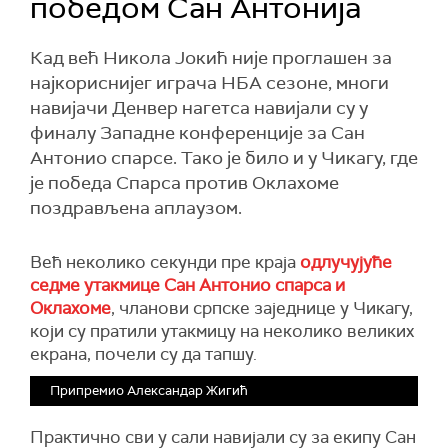
победом Сан Антонија
Кад већ Никола Јокић није проглашен за
најкориснијег играча НБА сезоне, многи
навијачи Денвер нагетса навијали су у
финалу Западне конференције за Сан
Антонио спарсе. Тако је било и у Чикагу, где
је победа Спарса против Оклахоме
поздрављена аплаузом.
Већ неколико секунди пре краја
одлучујуће
седме утакмице Сан Антонио спарса и
Оклахоме
, чланови српске заједнице у Чикагу,
који су пратили утакмицу на неколико великих
екрана, почели су да тапшу.
Припремио Александар Жигић
Практично сви у сали навијали су за екипу Сан