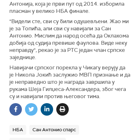
Антонија, која је први пут од 2014. изборила
пласман у велико НБА финале.
"Видели сте, сви су били одушевљени. Жао ми
је за Топића, али сви су навијали за Сан
Антонио. Мислим да народ осећа да Оклахома
добија од судија превише фаулова. Виде неку
неправду", рекао је за РТС један члан српске
заједнице.
Навијачи српског порекла у Чикагу верују да
је Никола Јокић заслужио МВП признање и да
је неправедно што је награда завршила у
рукама Шеја Гилџеса-Александера, због чега
су и навијали против његовог тима.
НБА
Сан Антонио спарс