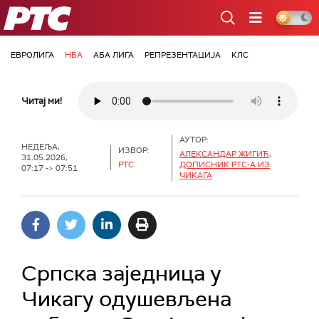
РТС
ЕВРОЛИГА
НБА
АБА ЛИГА
РЕПРЕЗЕНТАЦИЈА
КЛС
Читај ми!
АУТОР:
НЕДЕЉА,
ИЗВОР:
АЛЕКСАНДАР ЖИГИЋ,
31.05.2026,
РТС
ДОПИСНИК РТС-А ИЗ
07:17 -> 07:51
ЧИКАГА
Српска заједница у
Чикагу одушевљена