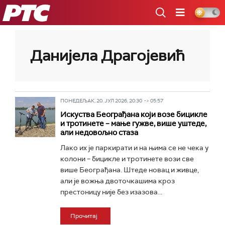
РТС
Данијела Драгојевић
ПОНЕДЕЉАК, 20. ЈУЛ 2026, 20:30 -> 05:57
Искуства Београђана који возе бицикле
и тротинете – мање гужве, више уштеде,
али недовољно стаза
Лако их је паркирати и на њима се не чека у
колони – бицикле и тротинете вози све
више Београђана. Штеде новац и живце,
али је вожња двоточкашима кроз
престоницу није без изазова...
Прочитај