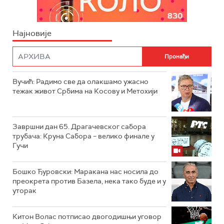
Најновије
Вучић: Радимо све да олакшамо ужасно
тежак живот Србима на Косову и Метохији
Завршни дан 65. Драгачевског сабора
трубача: Круна Сабора – велико финале у
Гучи
Бошко Ђуровски: Маракана нас носила до
преокрета против Базела, нека тако буде и у
уторак
Китон Волас потписао двогодишњи уговор