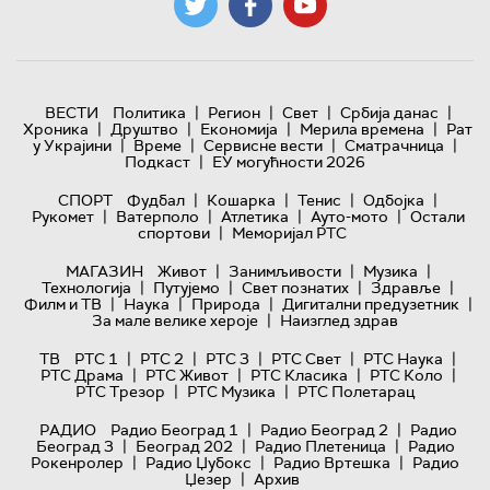
|
|
|
|
ВЕСТИ
Политика
Регион
Свет
Србија данас
|
|
|
|
Хроника
Друштво
Економија
Мерила времена
Рат
|
|
|
|
у Украјини
Време
Сервисне вести
Сматрачница
|
Подкаст
ЕУ могућности 2026
|
|
|
|
СПОРТ
Фудбал
Кошарка
Тенис
Одбојка
|
|
|
|
Рукомет
Ватерполо
Атлетика
Ауто-мото
Остали
|
спортови
Меморијал РТС
|
|
|
МАГАЗИН
Живот
Занимљивости
Музика
|
|
|
|
Технологијa
Путујемо
Свет познатих
Здравље
|
|
|
|
Филм и ТВ
Наука
Природа
Дигитални предузетник
|
За мале велике хероје
Наизглед здрав
|
|
|
|
|
ТВ
РТС 1
РТС 2
РТС 3
РТС Свет
РТС Наука
|
|
|
|
РТС Драма
РТС Живот
РТС Класика
РТС Коло
|
|
РТС Трезор
РТС Музика
РТС Полетарац
|
|
РАДИО
Радио Београд 1
Радио Београд 2
Радио
|
|
|
Београд 3
Београд 202
Радио Плетеница
Радио
|
|
|
Рокенролер
Радио Џубокс
Радио Вртешка
Радио
|
Џезер
Архив