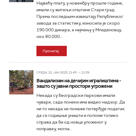
Највећу плату, у новембру прошле године,
имали су житељи општине Стари град.
Према последњем извештају Републичког
завода за статистику, износила је скоро
190.000 динара, а најмању у Младеновцу,
око 80.000...
Прочитај
СРЕДА, 22. ЈАН 2025, 21:45 -> 21:59
Вандализам на дечијим игралиштима -
зашто су јавни простори угрожени
Некада су београдски паркови имали
чуваре, сада понеки има видео-надзор. Да
ни то некада не помаже потврђује податак
да се годишње уништи и поломи толико
справа да би од новца уложеног у
поправку, могла...