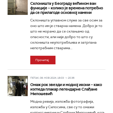
Склоништа у Београду већином ван
функције – колико је времена потребно
да се прилагоде основној намени
Склоништа углавном служе за све осим за
оно што им је стварна намена. Добро је то
што не морамо да се склањамо од
опасности, али није добро то што су
склоништа неупотребљива и затрпана
непотребним стварима...
Прочитај
ПЕТАК, 08. НОВ 2024, 18:03 -> 20:36
Омаж рок звезди и модној икони – како
изгледа плакар легендарне Слађане
Милошевић
Модна ревија, изложба фотографија,
изложба у Силосима, све су то омажи
култној уметници Слађани Милошевић, која