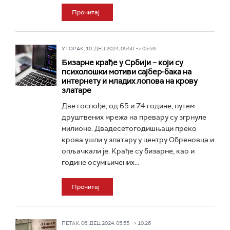
Прочитај
УТОРАК, 10. ДЕЦ 2024, 05:50 -> 05:59
Бизарне крађе у Србији – који су
психолошки мотиви сајбер-бака на
интернету и младих лопова на крову
златаре
Две госпође, од 65 и 74 године, путем
друштвених мрежа на превару су згрнуле
милионе. Двадесетогодишњаци преко
крова ушли у златару у центру Обреновца и
опљачкали је. Крађе су бизарне, као и
године осумњичених...
Прочитај
ПЕТАК, 06. ДЕЦ 2024, 05:55 -> 10:26