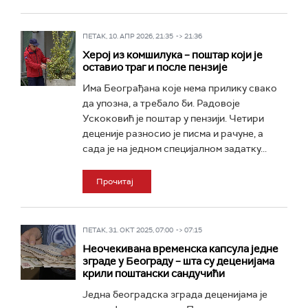
ПЕТАК, 10. АПР 2026, 21:35 -> 21:36
Херој из комшилука – поштар који је
оставио траг и после пензије
Има Београђана које нема прилику свако
да упозна, а требало би. Радовоје
Ускоковић је поштар у пензији. Четири
деценије разносио је писма и рачуне, а
сада је на једном специјалном задатку...
Прочитај
ПЕТАК, 31. ОКТ 2025, 07:00 -> 07:15
Неочекивана временска капсула једне
зграде у Београду – шта су деценијама
крили поштански сандучићи
Једна београдска зграда деценијама је