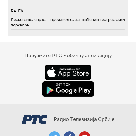
Re: Eh...
Лесковачка спржа – производ са заштићеним географским
пореклом
Преузмите РТС мобилну апликацију
Радио Телевизија Србије