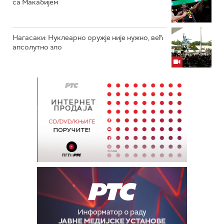
са Макабијем
Нагасаки: Нуклеарно оружје није нужно, већ
апсолутно зло