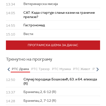
Ветеринарска мисија
13:34
САТ: Када стартује слање казни на граничне
14:05
прелазе?
Гастрономад
14:55
Вести
15:10
ПРОГРАМСКА ШЕМА ЗА ДАНАС
Тренутно на програму
етарац
РТС Драма
РТС Трезор
РТС Музика
РТС Живот
РТС Кла
Случај породице Бошковић, 63. и 64. епизода
12:50
(R)
Бранилац 2, 6-12 (R)
13:37
Бранилац 2, 7-12 (R)
14:28