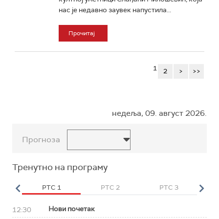
нас је недавно заувек напустила...
Прочитај
1
2
>
>>
недеља, 09. август 2026.
Прогноза
Тренутно на програму
HD
РТС 1
РТС 2
РТС 3
Р
Нови почетак
12:30