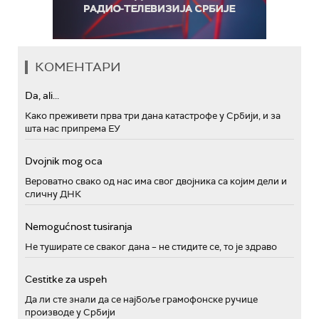
КОМЕНТАРИ
Da, ali...
Како преживети прва три дана катастрофе у Србији, и за
шта нас припрема ЕУ
Dvojnik mog oca
Вероватно свако од нас има свог двојника са којим дели и
сличну ДНК
Nemogućnost tusiranja
Не туширате се сваког дана – не стидите се, то је здраво
Cestitke za uspeh
Да ли сте знали да се најбоље грамофонске ручице
производе у Србији