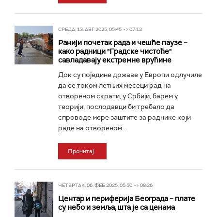
СРЕДА, 13. АВГ 2025, 05:45 -> 07:12
Ранији почетак рада и чешће паузе –
како радници "Градске чистоће"
савладавају екстремне врућине
Док су поједине државе у Европи одлучиле
да се током летњих месеци рад на
отвореном скрати, у Србији, барем у
теорији, послодавци би требало да
спроводе мере заштите за раднике који
раде на отвореном...
Прочитај
ЧЕТВРТАК, 06. ФЕБ 2025, 05:50 -> 08:26
Центар и периферија Београда – плате
су небо и земља, шта је са ценама