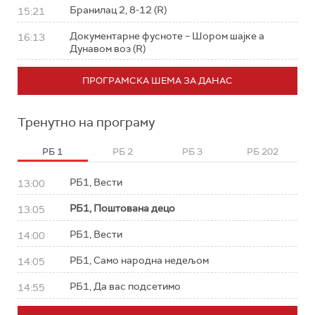
Бранилац 2, 8-12 (R)
15:21
Документарне фусноте – Шором шајке а
16:13
Дунавом воз (R)
ПРОГРАМСКА ШЕМА ЗА ДАНАС
Тренутно на програму
РБ 1
РБ 2
РБ 3
РБ 202
РБ1, Вести
13:00
РБ1, Поштована децо
13:05
РБ1, Вести
14:00
РБ1, Само народна недељом
14:05
РБ1, Да вас подсетимо
14:55