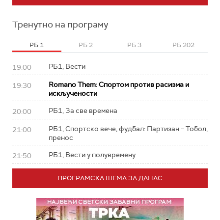
Тренутно на програму
РБ 1
РБ 2
РБ 3
РБ 202
РБ1, Вести
19:00
Romano Them: Спортом против расизма и
19:30
искључености
РБ1, За све времена
20:00
РБ1, Спортско вече, фудбал: Партизан – Тобол,
21:00
пренос
РБ1, Вести у полувремену
21:50
ПРОГРАМСКА ШЕМА ЗА ДАНАС