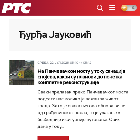
РТС
Ђурђа Јауковић
СРЕДА, 22. ЈУЛ 2026, 05:40 -> 05:42
На Панчевачком мосту у току санација
спојева, какви су планови до почетка
комплетне реконструкције
Сваки прелазак преко Панчевачког моста
подсети нас колико је важан за живот
града. Зато је свака његова обнова више
од грађевинског посла, то је улагање у
безбедније и сигурније путовање. Ових
дана у току...