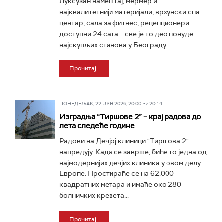
Луксузан намештај, мермер и
најквалитетнији материјали, врхунски спа
центар, сала за фитнес, рецепционери
доступни 24 сата – све је то део понуде
најскупљих станова у Београду...
Прочитај
ПОНЕДЕЉАК, 22. ЈУН 2026, 20:00 -> 20:14
Изградња “Тиршове 2” – крај радова до
лета следеће године
Радови на Дечјој клиници "Тиршова 2"
напредују. Када се заврше, биће то једна од
најмодернијих дечјих клиника у овом делу
Европе. Простираће се на 62.000
квадратних метара и имаће око 280
болничких кревета...
Прочитај