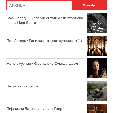
Звук испод – Експериментална електронска
сцена Нирнберга
Пол Лемерл: Рани византијски хуманизам (1)
Жене у музици – Франциска Флајшандерл
Петровачка цеста
Пијанизми Балкана – Ивана Гаврић