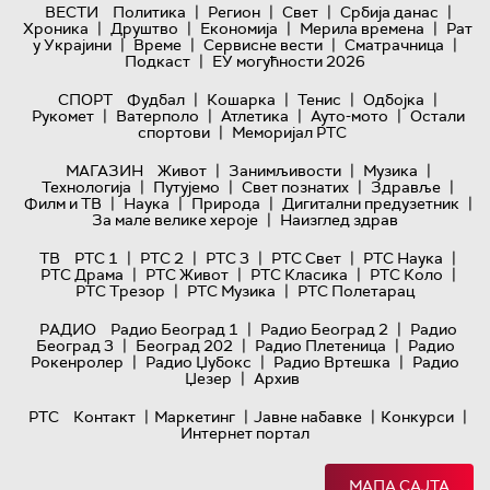
|
|
|
|
ВЕСТИ
Политика
Регион
Свет
Србија данас
|
|
|
|
Хроника
Друштво
Економија
Мерила времена
Рат
|
|
|
|
у Украјини
Време
Сервисне вести
Сматрачница
|
Подкаст
ЕУ могућности 2026
|
|
|
|
СПОРТ
Фудбал
Кошарка
Тенис
Одбојка
|
|
|
|
Рукомет
Ватерполо
Атлетика
Ауто-мото
Остали
|
спортови
Меморијал РТС
|
|
|
МАГАЗИН
Живот
Занимљивости
Музика
|
|
|
|
Технологијa
Путујемо
Свет познатих
Здравље
|
|
|
|
Филм и ТВ
Наука
Природа
Дигитални предузетник
|
За мале велике хероје
Наизглед здрав
|
|
|
|
|
ТВ
РТС 1
РТС 2
РТС 3
РТС Свет
РТС Наука
|
|
|
|
РТС Драма
РТС Живот
РТС Класика
РТС Коло
|
|
РТС Трезор
РТС Музика
РТС Полетарац
|
|
РАДИО
Радио Београд 1
Радио Београд 2
Радио
|
|
|
Београд 3
Београд 202
Радио Плетеница
Радио
|
|
|
Рокенролер
Радио Џубокс
Радио Вртешка
Радио
|
Џезер
Архив
|
|
|
|
РТС
Контакт
Маркетинг
Јавне набавке
Конкурси
Интернет портал
МАПА САЈТА