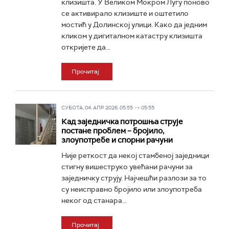
клизишта. У Великом Мокром Лугу поново
се активирало клизиште и оштетило
мостић у Долинској улици. Како да једним
кликом у дигиталном катастру клизишта
откријете да...
Прочитај
СУБОТА, 04. АПР 2026, 05:55 -> 05:55
Кад заједничка потрошња струје
постане проблем – бројило,
злоупотребе и спорни рачуни
Није реткост да некој стамбеној заједници
стигну вишеструко увећани рачуни за
заједничку струју. Најчешћи разлози за то
су неисправно бројило или злоупотреба
неког од станара...
Прочитај