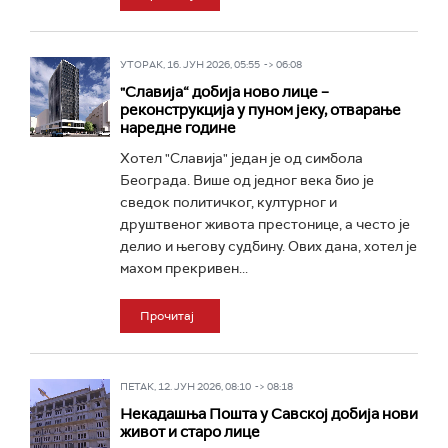
УТОРАК, 16. ЈУН 2026, 05:55 -> 06:08
"Славија“ добија ново лице –
реконструкција у пуном јеку, отварање
наредне године
Хотел "Славија" један је од симбола
Београда. Више од једног века био је
сведок политичког, културног и
друштвеног живота престонице, а често је
делио и његову судбину. Ових дана, хотел је
махом прекривен...
Прочитај
ПЕТАК, 12. ЈУН 2026, 08:10 -> 08:18
Некадашња Пошта у Савској добија нови
живот и старо лице