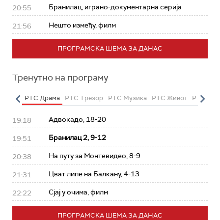
Бранилац, играно-документарна серија
20:55
Нешто између, филм
21:56
ПРОГРАМСКА ШЕМА ЗА ДАНАС
Тренутно на програму
етарац
РТС Драма
РТС Трезор
РТС Музика
РТС Живот
РТС Кла
Адвокадо, 18-20
19:18
Бранилац 2, 9-12
19:51
На путу за Монтевидео, 8-9
20:38
Цват липе на Балкану, 4-13
21:31
Сјај у очима, филм
22:22
ПРОГРАМСКА ШЕМА ЗА ДАНАС