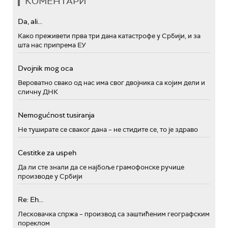
КОМЕНТАРИ
Da, ali...
Како преживети прва три дана катастрофе у Србији, и за
шта нас припрема ЕУ
Dvojnik mog oca
Вероватно свако од нас има свог двојника са којим дели и
сличну ДНК
Nemogućnost tusiranja
Не туширате се сваког дана – не стидите се, то је здраво
Cestitke za uspeh
Да ли сте знали да се најбоље грамофонске ручице
производе у Србији
Re: Eh...
Лесковачка спржа – производ са заштићеним географским
пореклом