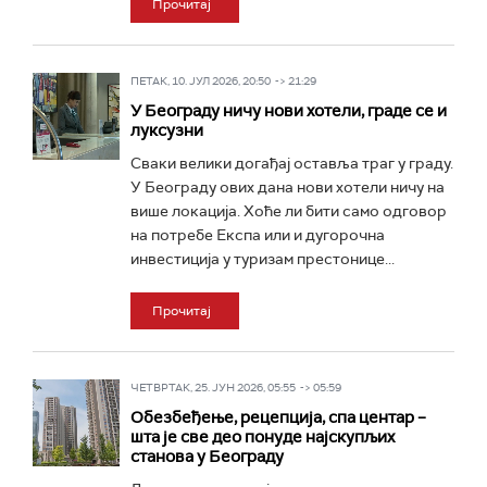
Прочитај
ПЕТАК, 10. ЈУЛ 2026, 20:50 -> 21:29
У Београду ничу нови хотели, граде се и
луксузни
Сваки велики догађај оставља траг у граду.
У Београду ових дана нови хотели ничу на
више локација. Хоће ли бити само одговор
на потребе Експа или и дугорочна
инвестиција у туризам престонице...
Прочитај
ЧЕТВРТАК, 25. ЈУН 2026, 05:55 -> 05:59
Обезбеђење, рецепција, спа центар –
шта је све део понуде најскупљих
станова у Београду