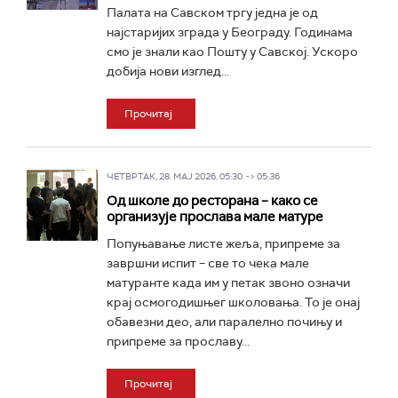
Палата на Савском тргу једна је од
најстаријих зграда у Београду. Годинама
смо је знали као Пошту у Савској. Ускоро
добија нови изглед...
Прочитај
ЧЕТВРТАК, 28. МАЈ 2026, 05:30 -> 05:36
Од школе до ресторана – како се
организује прослава мале матуре
Попуњавање листе жеља, припреме за
завршни испит – све то чека мале
матуранте када им у петак звоно означи
крај осмогодишњег школовања. То је онај
обавезни део, али паралелно почињу и
припреме за прославу...
Прочитај