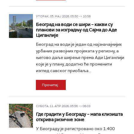
УТОРАК, 05. МАЈ 2026, 05:50 -> 10:56
Београд на води се шири – какви су
планови за изградњу од Сајма до Аде
Циганлије
Београд на води је један од најзначајнијих
урбаних развојних пројеката у региону, а
његово даље ширење према Ади Циганлији
које је у плану, додатно ће променити
изглед савског приобаља...
Прочитај
СУБОТА, 11. АПР 2026, 05:56 -> 06:03
Где градити у Београду – мапа клизишта
открива ризичне зоне
У Београду је регистровано око 1.400