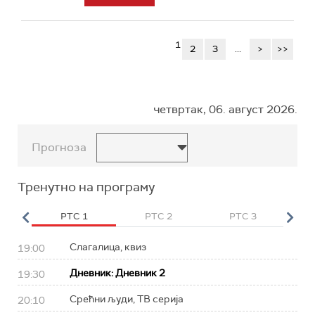
1
2
3
...
>
>>
четвртак, 06. август 2026.
Прогноза
Тренутно на програму
HD
РТС 1
РТС 2
РТС 3
Р
Слагалица, квиз
19:00
Дневник: Дневник 2
19:30
Срећни људи, ТВ серија
20:10