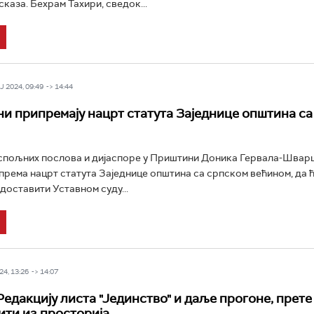
каза. Бехрам Тахири, сведок...
 2024, 09:49 -> 14:44
и припремају нацрт статута Заједнице општина са
пољних послова и дијаспоре у Приштини Доника Гервала-Шварц 
према нацрт статута Заједнице општина са српском већином, да ћ
доставити Уставном суду...
4, 13:26 -> 14:07
Редакцију листа "Јединство" и даље прогоне, прете
ити из просторија