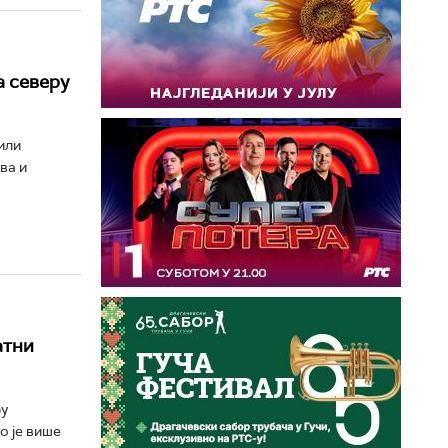
 северу
или
ва и
атни
ђу
о је више