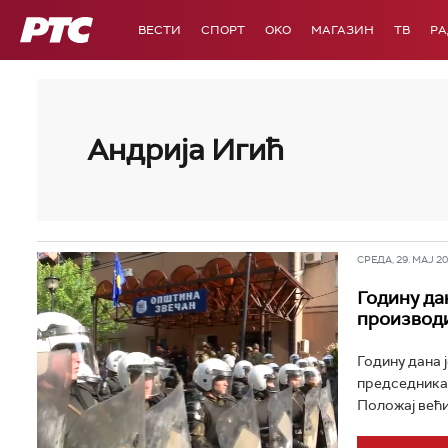
РТС
ВЕСТИ
СПОРТ
OKO
МАГАЗИН
ТВ
Р
Андрија Игић
СРЕДА, 29. МАЈ 202
Годину да
производи
Годину дана 
председника 
Положај већи