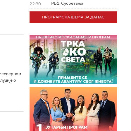
РБ1, Сусретања
22:30
ПРОГРАМСКА ШЕМА ЗА ДАНАС
у северном
луције о