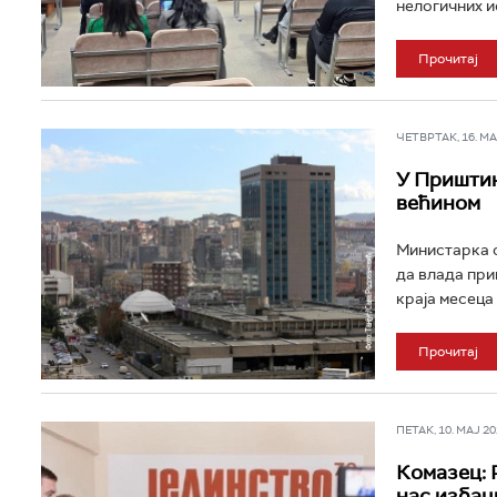
нелогичних ис
Прочитај
ЧЕТВРТАК, 16. МАЈ
У Приштин
већином
Министарка с
да влада при
краја месеца 
Прочитај
ПЕТАК, 10. МАЈ 202
Комазец: 
нас избац