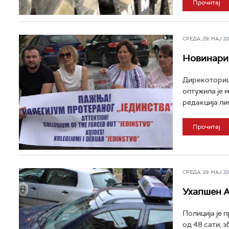
Прочитај
СРЕДА, 29. МАЈ 202
Новинари 
Дирекоторица
оптужила је 
редакција лис
Прочитај
СРЕДА, 29. МАЈ 202
Ухапшен А
Полиција је 
од 48 сати, 