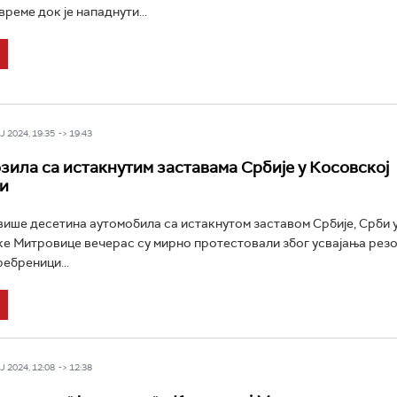
време док је нападнути...
 2024, 19:35 -> 19:43
зила са истакнутим заставама Србије у Косовској
и
више десетина аутомобила са истакнутом заставом Србије, Срби 
е Митровице вечерас су мирно протестовали због усвајања резо
ребреници...
 2024, 12:08 -> 12:38