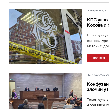
ПОНЕДЕЉАК, 20. МА
КПС упао 
Косова и 
Припадници т
експозитуре 
Метохије, док
Прочитај
ПЕТАК, 17. МАЈ 202
Конфузан 
злочин у
Током суђења
Албанцима кој