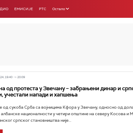
АДИО
ЕМИСИЈЕ
РТС
Остало
РТС 3
РТС С
4, 19:40 -> 20:09
на од протеста у Звечану – забрањени динар и срп
, учестали напади и хапшења
је од сукоба Срба са војницима Кфора у Звечану, односно од дол
албанске националности у четири општине на северу Косова и М
нског српског становништва није...