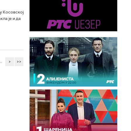
 у Косовској
ла је и да
..
>
>>