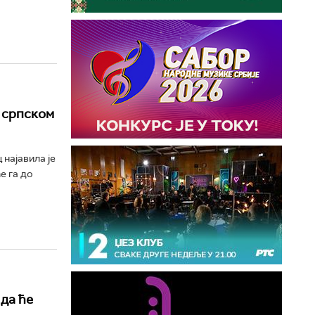
 српском
најавила је
е га до
 да ће