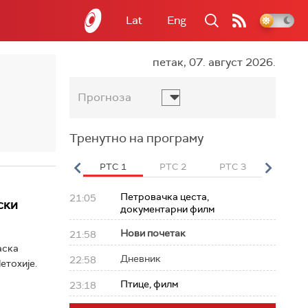
Lat
Eng
петак, 07. август 2026.
Прогноза
Тренутно на програму
вет
РТС HD
РТС 1
РТС 2
РТС 3
РТС Св
Петровачка цеста,
21:05
ски
документарни филм
Нови почетак
21:58
аска
Дневник
22:58
етохије.
Птице, филм
23:18