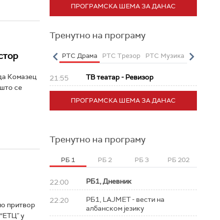
ПРОГРАМСКА ШЕМА ЗА ДАНАС
Тренутно на програму
стор
о
РТС Полетарац
РТС Драма
РТС Трезор
РТС Музика
РТС Жив
да Комазец
ТВ театар - Ревизор
21:55
 што се
ПРОГРАМСКА ШЕМА ЗА ДАНАС
Тренутно на програму
РБ 1
РБ 2
РБ 3
РБ 202
РБ1, Дневник
22:00
РБ1, LAJMET - вести на
22:20
ио притвор
албанском језику
“ЕТЦ” у