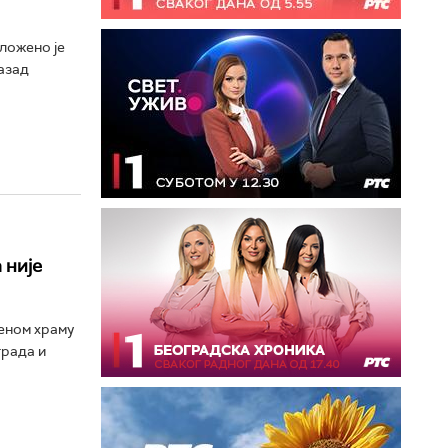
аложено је
азад
 није
еном храму
града и