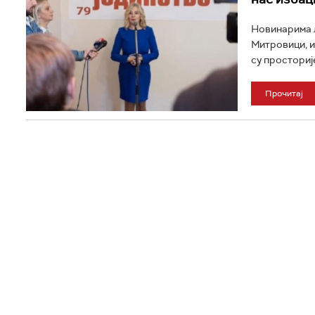
Новинарима л
Митровици, и
су просторије
Прочитај