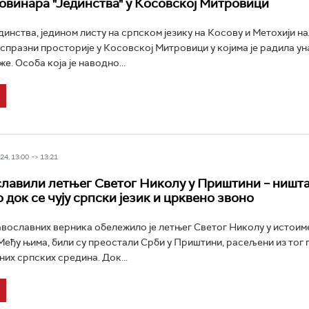
овинара "Јединства" у Косовској Митровици
динства, једином листу на српском језику на Косову и Метохији н
испразни просторије у Косовској Митровици у којима је радила ун
же. Особа која је наводно...
4, 13:00 -> 13:21
лавили летњег Светог Николу у Приштини – ништа
 док се чују српски језик и црквено звоно
вославних верника обележило је летњег Светог Николу у истоим
Међу њима, били су преостали Срби у Приштини, расељени из тог 
их српских средина. Док...