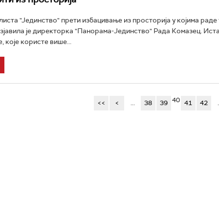
иста "Јединство" прети избацивање из просторија у којима раде
зјавила је директорка "Панорама-Јединство" Рада Комазец. Истак
, које користе више...
40
<<
<
...
38
39
41
42
.