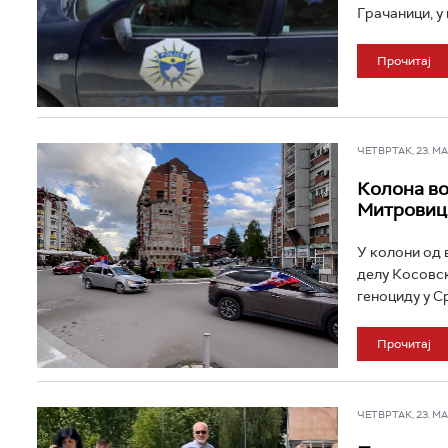
Грачаници, у 
Прочитај
ЧЕТВРТАК, 23. МАЈ
Колона во
Митровиц
У колони од 
делу Косовск
геноциду у С
Прочитај
ЧЕТВРТАК, 23. МАЈ