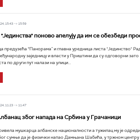
4, 15:43 -> 15:59
"Јединства" поново апелују да им се обезбеди про
РТС Класика
РТС Кол
 предузећа “Панорама” и главна уредница листа "Јединство" Ра
међународну заједницу и власти у Приштини да су одговорни зато
та по други пут налази на улици...
4, 11:23 -> 11:47
лбанац због напада на Србина у Грачаници
привела мушкарца албанске националности а тужилац му је одред
због сумње да је физички напао Дамњана Шабића, у тржном центру 