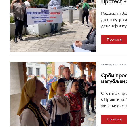
Протест н
Редакцији Је
да до сутра 
деценију и ду
Прочитај
СРЕДА, 22. МАЈ 202
Срби прос
изгубљено
Стотинак пра
у Приштини. 
житељи околн
Прочитај