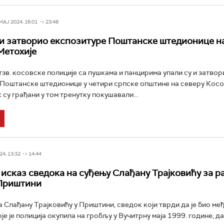
Ј 2024, 16:01 -> 23:48
и затворио експозитуре Поштанске штедионице на
Метохије
зв. косовске полиције са пушкама и панцирима упали су и затвор
Поштанске штедионице у четири српске општине на северу Косо
 су грађани у том тренутку покушавали...
4, 13:32 -> 14:44
исказ сведока на суђењу Слађану Трајковићу за р
 Приштини
 Слађану Трајковићу у Приштини, сведок који тврди да је био ме
е је полиција окупила на гробљу у Вучитрну маја 1999. године, да