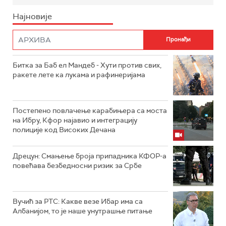
Најновије
Битка за Баб ел Мандеб - Хути против свих,
ракете лете ка лукама и рафинеријама
Постепено повлачење карабињера са моста
на Ибру, Кфор најавио и интеграцију
полиције код Високих Дечана
Дрецун: Смањење броја припадника КФОР-а
повећава безбедносни ризик за Србе
Вучић за РТС: Какве везе Ибар има са
Албанијом, то је наше унутрашње питање