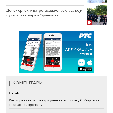
Дочек српских ватрогасаца-спасилаца који
су гасили пожаре у Француској
КОМЕНТАРИ
Da, ali...
Како преживети прва три дана катастрофе у Србији, и за
шта нас припрема ЕУ