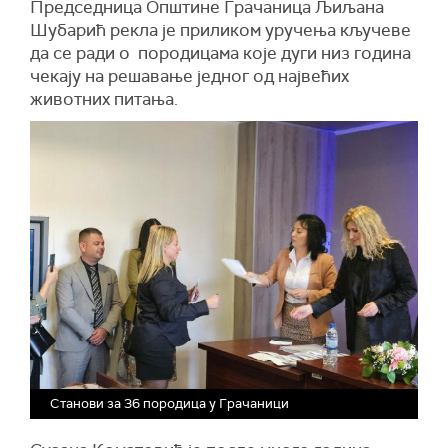
Председница Општине Грачаница Љиљана
Шубарић рекла је приликом уручења кључеве
да се ради о породицама које дуги низ година
чекају на решавање једног од највећих
животних питања.
Станови за 36 породица у Грачаници