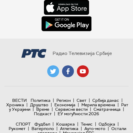
Радио Телевизија Србије
|
|
|
|
ВЕСТИ
Политика
Регион
Свет
Србија данас
|
|
|
|
Хроника
Друштво
Економија
Мерила времена
Рат
|
|
|
|
у Украјини
Време
Сервисне вести
Сматрачница
|
Подкаст
ЕУ могућности 2026
|
|
|
|
СПОРТ
Фудбал
Кошарка
Тенис
Одбојка
|
|
|
|
Рукомет
Ватерполо
Атлетика
Ауто-мото
Остали
|
спортови
Меморијал РТС