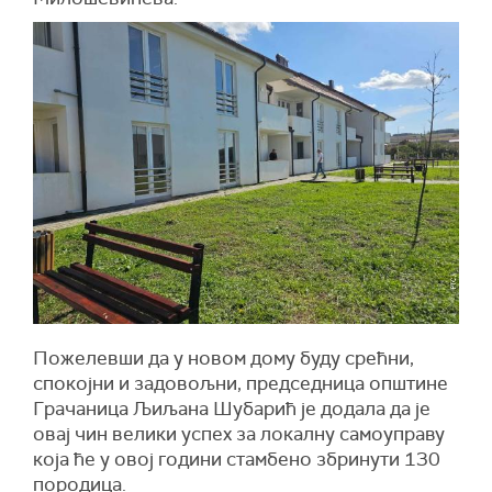
Пожелевши да у новом дому буду срећни,
спокојни и задовољни, председница општине
Грачаница Љиљана Шубарић је додала да је
овај чин велики успех за локалну самоуправу
која ће у овој години стамбено збринути 130
породица.