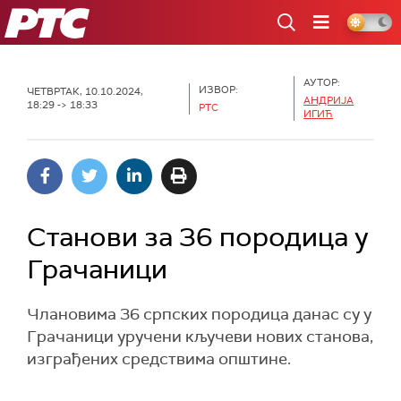
РТС
АУТОР:
ИЗВОР:
ЧЕТВРТАК, 10.10.2024,
АНДРИЈА
18:29 -> 18:33
РТС
ИГИЋ
Станови за 36 породица у
Грачаници
Члановима 36 српских породица данас су у
Грачаници уручени кључеви нових станова,
изграђених средствима општине.