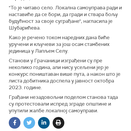
"То је читаво село. Локална самоуправа ради и
наставиће да се бори, да гради и ствара бољу
будућност за своје суграђане", нагласила је
Шубарићева.
Како је речено током наредних дана биће
уручени и кључеви за још осам стамбених
јединица у Лапљем Селу.
Станови у Грачаници изграђени су пре
неколико година, али нису усељени јер је
конкурс поништаван више пута, а након што је
листа добитника доспела у јавност октобра
2023. године.
Грађани незадовољни поделом станова тада
су протестовали испред зграде општине и
упутили жалбе локалној самоуправи.