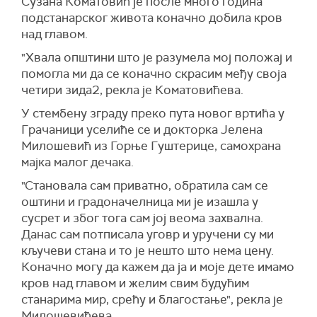
Сузана Коматовић је после много година
подстанарског живота коначно добила кров
над главом.
"Хвала општини што је разумела мој положај и
помогла ми да се коначно скрасим међу своја
четири зида2, рекла је Коматовићева.
У стембену зграду преко пута новог вртића у
Грачаници уселиће се и докторка Јелена
Милошевић из Горње Гуштерице, самохрана
мајка малог дечака.
"Становала сам приватно, обратила сам се
оштини и градоначелница ми је изашла у
сусрет и због тога сам јој веома захвална.
Данас сам потписала уговр и уручени су ми
кључеви стана и то је нешто што нема цену.
Коначно могу да кажем да ја и моје дете имамо
кров над главом и желим свим будућим
станарима мир, срећу и благостање", рекла је
Милошевићева.