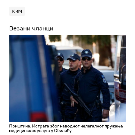
КиМ
Везани чланци
Приштина: Истрага због наводног нелегалног пружања
медицинских услуга у Обилићу