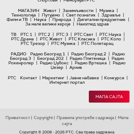
|
|
|
МАГАЗИН
Живот
Занимљивости
Музика
|
|
|
|
Технологијa
Путујемо
Свет познатих
Здравље
|
|
|
|
Филм и ТВ
Наука
Природа
Дигитални предузетник
|
За мале велике хероје
Наизглед здрав
|
|
|
|
|
ТВ
РТС 1
РТС 2
РТС 3
РТС Свет
РТС Наука
|
|
|
|
РТС Драма
РТС Живот
РТС Класика
РТС Коло
|
|
РТС Трезор
РТС Музика
РТС Полетарац
|
|
РАДИО
Радио Београд 1
Радио Београд 2
Радио
|
|
|
Београд 3
Београд 202
Радио Плетеница
Радио
|
|
|
Рокенролер
Радио Џубокс
Радио Вртешка
Радио
|
Џезер
Архив
|
|
|
|
РТС
Контакт
Маркетинг
Јавне набавке
Конкурси
Интернет портал
МАПА САЈТА
Приватност
Copyright
Правила употребе садржаја
Мапа
|
|
|
сајта
Copyright © 2008 - 2026 РТС. Сва права задржана.