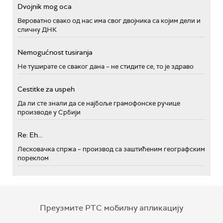
Dvojnik mog oca
Вероватно свако од нас има свог двојника са којим дели и
сличну ДНК
Nemogućnost tusiranja
Не туширате се сваког дана – не стидите се, то је здраво
Cestitke za uspeh
Да ли сте знали да се најбоље грамофонске ручице
производе у Србији
Re: Eh...
Лесковачка спржа – производ са заштићеним географским
пореклом
Преузмите РТС мобилну апликацију