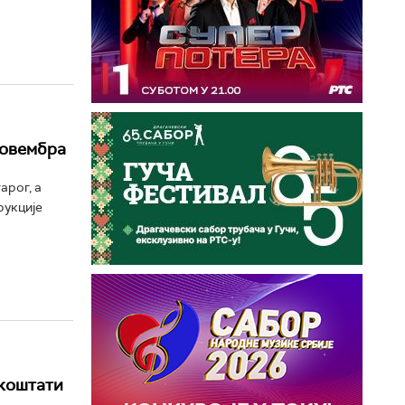
новембра
арог, а
рукције
 коштати