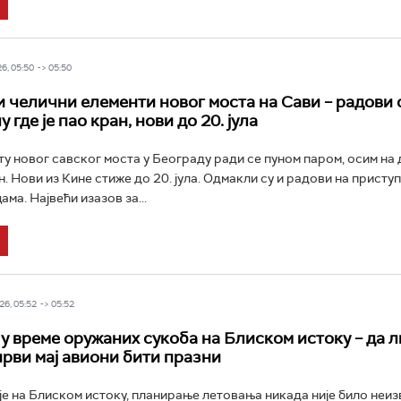
6, 05:50 -> 05:50
и челични елементи новог моста на Сави – радови 
у где је пао кран, нови до 20. јула
РТС Класика
РТС Кол
у новог савског моста у Београду ради се пуном паром, осим на д
. Нови из Кине стиже до 20. јула. Одмакли су и радови на присту
ма. Највећи изазов за...
6, 05:52 -> 05:52
у време оружаних сукоба на Блиском истоку – да л
први мај авиони бити празни
је на Блиском истоку, планирање летовања никада није било неиз