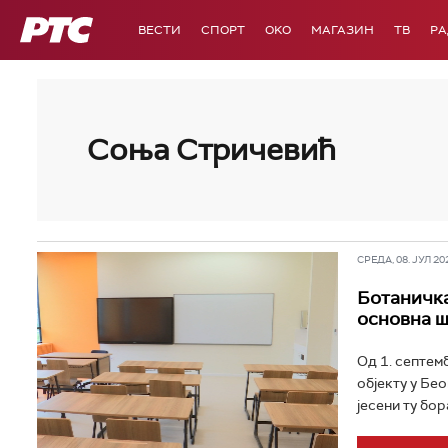
РТС
ВЕСТИ
СПОРТ
OKO
МАГАЗИН
ТВ
Р
Соња Стричевић
СРЕДА, 08. ЈУЛ 202
Ботаничка
основна ш
Од 1. септем
објекту у Бе
јесени ту бор