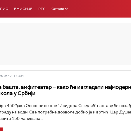
АДИО
ЕМИСИЈЕ
РТС
Остало
РТС 3
РТС С
6, 05:42 -> 13:34
 башта, амфитеатар – како ће изгледати најмодерн
кола у Србији
бра 450 ђака Основне школе "Исидора Секулић" наставу ће похађ
ограду на води. Све потребне дозволе добио је и вртић "Цар Душан
авити 150 малишана...