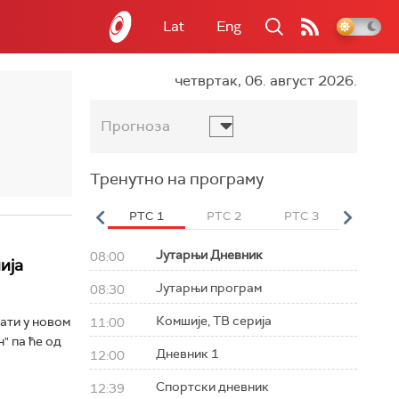
Lat
Eng
четвртак, 06. август 2026.
Прогноза
Тренутно на програму
вет
РТС HD
РТС 1
РТС 2
РТС 3
РТС Св
Јутарњи Дневник
08:00
ија
Јутарњи програм
08:30
Комшије, ТВ серија
ати у новом
11:00
" па ће од
Дневник 1
12:00
Спортски дневник
12:39