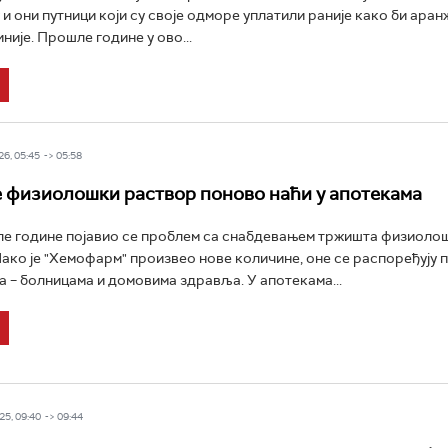
 и они путници који су своје одморе уплатили раније како би ара
није. Прошле године у ово...
6, 05:45 -> 05:58
е физиолошки раствор поново наћи у апотекама
ле године појавио се проблем са снабдевањем тржишта физиоло
ако је "Хемофарм" произвео нове количине, оне се распоређују 
 – болницама и домовима здравља. У апотекама...
5, 09:40 -> 09:44