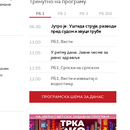
Тренутно на програму
нжмане
РБ 1
РБ 2
РБ 3
РБ 202
Јутро је : Уштеда струје, разводи
06:30
пред судом и звуци трубе
РБ1, Вести
11:00
У ритму дана: Јавне чесме за
11:05
јавно здравље
РБ1, Српски на српском
11:55
шким
по
РБ1, Вести и извештај о
12:00
водостању
ПРОГРАМСКА ШЕМА ЗА ДАНАС