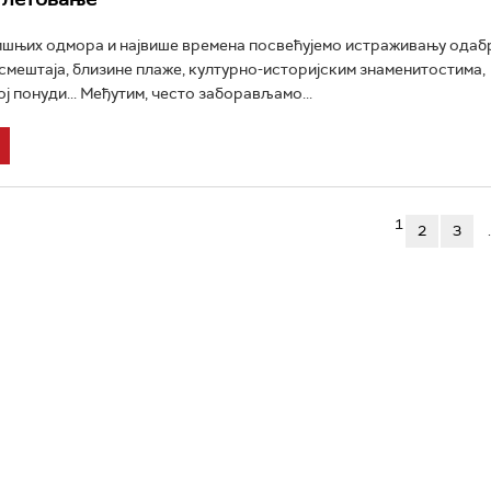
ишњих одмора и највише времена посвећујемо истраживању одаб
 смештаја, близине плаже, културно-историјским знаменитостима,
ј понуди... Међутим, често заборављамо...
1
2
3
.