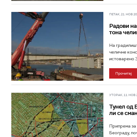
ПЕТАК, 21. НОВ 202
Радови на
тона чели
На градилишт
челичне конс
истоварено 3
Прочитај
УТОРАК, 11. НОВ 2
Тунел од 
ли се сма
Припрема за 
Београду, по