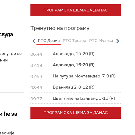
ПРОГРАМСКА ШЕМА ЗА ДАНАС
Тренутно на програму
свуда
о
РТС Полетарац
РТС Драма
РТС Трезор
РТС Музика
РТС Жив
елу где се
Адвокадо, 15-20 (R)
06:44
пним
Адвокадо, 16-20 (R)
07:19
На путу за Монтевидео, 7-9 (R)
07:54
Бранилац 2, 8-12 (R)
08:45
Цват липе на Балкану, 3-13 (R)
09:37
ПРОГРАМСКА ШЕМА ЗА ДАНАС
и ће за
весније.