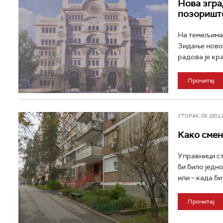
Нова згра
позориште
На темељима 
Зидање новог
радова је кра
Прочитај
УТОРАК, 09. ДЕЦ 2
Како смен
Управници ст
би било једн
или – када би
Прочитај