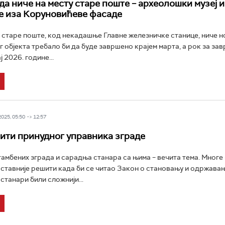
да ниче на месту старе поште – археолошки музеј и
 иза Коруновићеве фасаде
старе поште, код некадашње Главне железничке станице, ниче но
 објекта требало би да буде завршено крајем марта, а рок за за
ј 2026. године...
025, 05:50 -> 12:57
ити принудног управника зграде
амбених зграда и сарадња станара са њима – вечита тема. Многе
оставније решити када би се читао Закон о становању и одржава
 станари били сложнији...