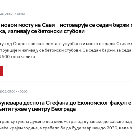
5, 05:50 -> 05:53
 новом мосту на Сави – истоварује се седам баржи 
ка, изливају се бетонски стубови
у код Старог савског моста је ужурбано и много се ради. Стигле 
трукције и изливају се бетонски стубови. Са седам баржи, за седа
.500 тона челика...
025, 05:50 -> 06:00
Булевара деспота Стефана до Економског факултет
њити гужве у центру Београда
градњу тунела дужине два километра, од дунавске до савске пад
чеће крајем године, а требало би да буде завршен до 2030, када ћ