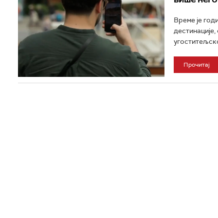
Време је год
дестинације,
угоститељско
Прочитај