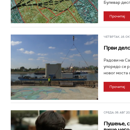
Булевар десп
Прочитај
ЧЕТВРТАК, 16. ОКТ
Први дело
Радови на Са
упоредо се р
новог моста с
Прочитај
СРЕДА, 06. АВГ 202
Пушење, се
више него