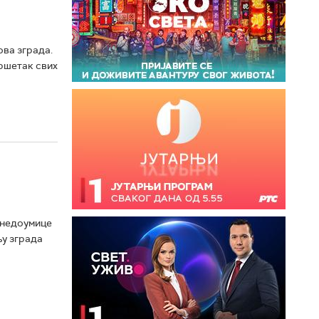
ва зграда.
вршетак свих
 недоумице
њу зграда