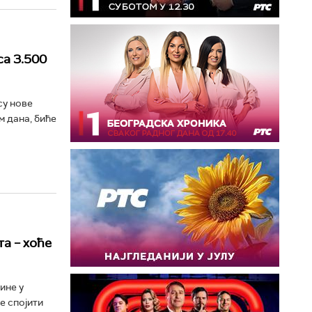
са 3.500
су нове
м дана, биће
а – хоће
ине у
е спојити