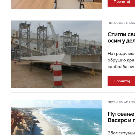
Прочитај
ПЕТАК, 03. ЈУЛ 202
Стигли св
осим у дел
На градилишт
обрушио кран
саобраћајница
Прочитај
ПЕТАК, 03. АПР 202
Путовање 
Васкрс и 
Због ситуаци