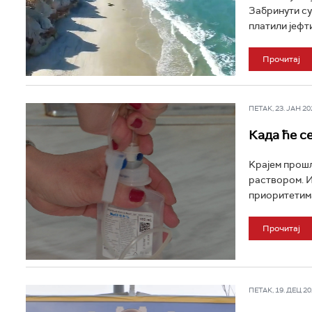
Забринути су
платили јефти
Прочитај
ПЕТАК, 23. ЈАН 202
Када ће с
Kрајем прош
раствором. И
приоритетима
Прочитај
ПЕТАК, 19. ДЕЦ 202