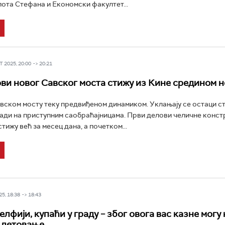
ота Стефана и Економски факултет...
 2025, 20:00 -> 20:21
ви новог Савског моста стижу из Кине средином 
вском мосту теку предвиђеном динамиком. Уклањају се остаци ст
ади на приступним саобраћајницама. Први делови челичне конст
тижу већ за месец дана, а почетком...
5, 18:38 -> 18:43
лфији, купаћи у граду – због овога вас казне могу
 летовање