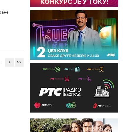
ране
..
>
>>