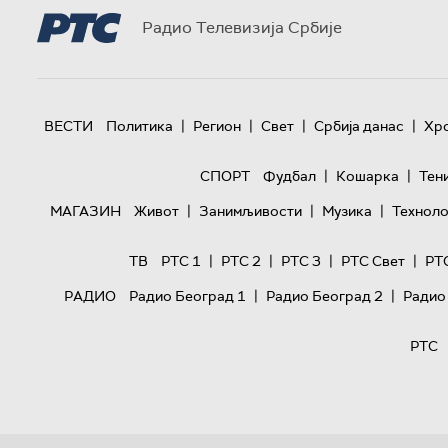
Радио Телевизија Србије
|
|
|
|
ВЕСТИ
Политика
Регион
Свет
Србија данас
Хр
|
|
СПОРТ
Фудбал
Кошарка
Тен
|
|
|
МАГАЗИН
Живот
Занимљивости
Музика
Техноло
|
|
|
|
ТВ
РТС 1
РТС 2
РТС 3
РТС Свет
РТ
|
|
РАДИО
Радио Београд 1
Радио Београд 2
Радио
РТС