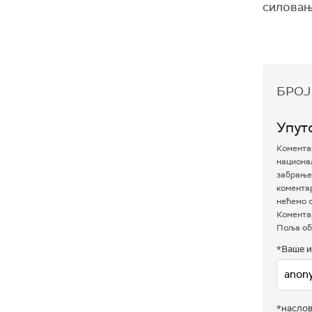
силовањ
БРОЈ
Упут
Коментар
национал
забрањен
комента
нећемо о
Коментар
Поља об
*Ваше и
*насло