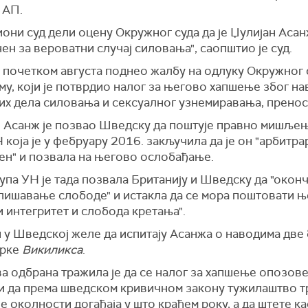
 АП.
они суд дели оцену Окружног суда да је Џулијан Аса
н за вероватни случај силовања", саопштио је суд.
 почетком августа поднео жалбу на одлуку Окружног 
у, који је потврдио налог за његово хапшење због н
их дела силовања и сексуалног узнемиравања, прено
, Асанж је позвао Шведску да поштује правно мишље
 која је у фебруару 2016. закључила да је он "арбитр
ен" и позвала на његово ослобађање.
упа УН је тада позвала Британију и Шведску да "оконч
лишавање слободе" и истакла да се мора поштовати њ
 интегритет и слобода кретања".
 у Шведској желе да испитају Асанжа о наводима две
ерке
Викиликса
.
а одбрана тражила је да се налог за хапшење опозове
ћи да према шведском кривичном закону тужилаштво т
е околности догађаја у што краћем року, а да штете ка