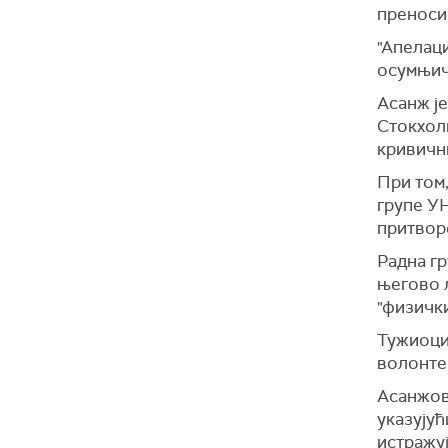
преноси
"Апелаци
осумњиче
Асанж је
Стокхолм
кривичн
При том
групе УН
притвор
Радна гр
његово 
"физички
Тужиоци
волонт
Асанжов
указују
истражуј