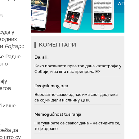
нж
суда у
аводних
КОМЕНТАРИ
си
Ројтерс
.
ње Радне
Da, ali...
арно
Како преживети прва три дана катастрофе у
Србији, и за шта нас припрема ЕУ
ају
Dvojnik mog oca
егов
Вероватно свако од нас има свог двојника
са којим дели и сличну ДНК
 бивше
Nemogućnost tusiranja
,
Не туширате се сваког дана – не стидите се,
то је здраво
реба да
о што су