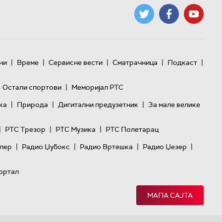
|
|
|
|
|
ни
Време
Сервисне вести
Сматрачница
Подкаст
|
Остали спортови
Меморијал РТС
|
|
|
ка
Природа
Дигитални предузетник
За мале велике
|
|
|
РТС Трезор
РТС Музика
РТС Полетарац
|
|
|
|
лер
Радио Џубокс
Радио Вртешка
Радио Џезер
ортал
МАПА САЈТА