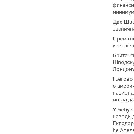
финансиј
минимум
Две Шве
званична
Према ш
извршењ
Британск
Шведску,
Лондону,
Његово и
о америч
национал
могла да
У међув
наводи д
Еквадора
ће Апел