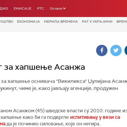
АДИО
ЕМИСИЈЕ
РТС
Остало
РУШТВО
ЕКОНОМИЈА
МЕРИЛА ВРЕМЕНА
РАТ У УКРАЈИНИ
ВРЕМ
г за хапшење Асанжа
 за хапшење оснивача "Викиликса" Џулијана Асанж
укинут, чиме је, како јављају агенције, продужен
јаном Асанжом (45) шведске власти су 2010. године и
 хапшење како би га подвргле
испитивању у вези са
ма
да је починио силовање, које он негира.