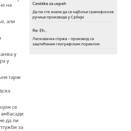
Cestitke za uspeh
не на
Да ли сте знали да се најбоље грамофонске
ручице производе у Србији
е, али
Re: Eh...
а
Лесковачка спржа – производ са
заштићеним географским пореклом
санжа у
ра у
ем тајни
дска
којем се
 амбасади
ме да ли
птужби за