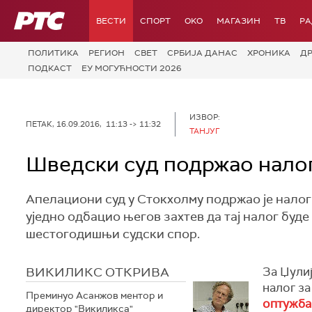
РТС
ВЕСТИ
СПОРТ
OKO
МАГАЗИН
ТВ
Р
ПОЛИТИКА
РЕГИОН
СВЕТ
СРБИЈА ДАНАС
ХРОНИКА
Д
ПОДКАСТ
ЕУ МОГУЋНОСТИ 2026
ИЗВОР:
ПЕТАК, 16.09.2016, 11:13 -> 11:32
TAНЈУГ
Шведски суд подржао нало
Апелациони суд у Стокхолму подржао је налог
уједно одбацио његов захтев да тај налог буде 
шестогодишњи судски спор.
ВИКИЛИКС ОТКРИВА
За Џули
налог за
Преминуо Асанжов ментор и
оптужба
директор "Викиликса"