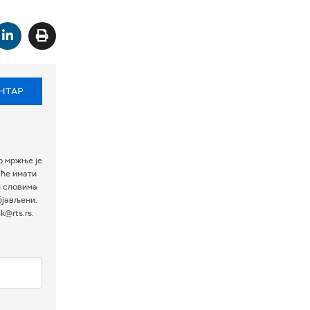
НТАР
р мржње је
 ће имати
м словима
бјављени.
@rts.rs.