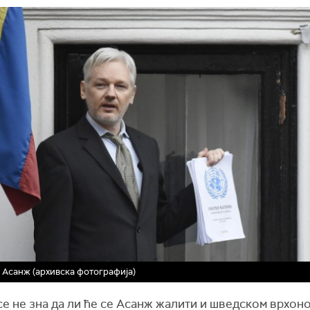
 Асанж (архивска фотографија)
се не зна да ли ће се Асанж жалити и шведском врхоно