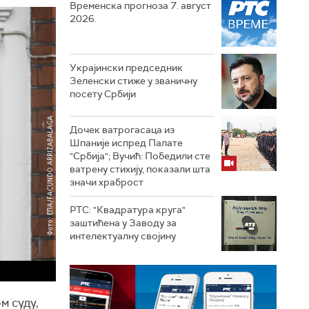
Временска прогноза 7. август
2026.
Украјински председник
Зеленски стиже у званичну
посету Србији
Дочек ватрогасаца из
Шпаније испред Палате
"Србија"; Вучић: Победили сте
ватрену стихију, показали шта
значи храброст
РТС: "Квадратура круга"
заштићена у Заводу за
интелектуалну својину
м суду,