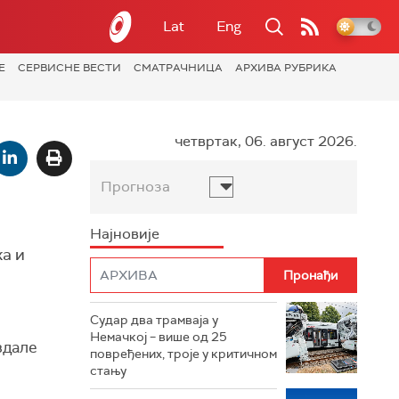
Lat
Eng
Е
СЕРВИСНЕ ВЕСТИ
СМАТРАЧНИЦА
АРХИВА РУБРИКА
четвртак, 06. август 2026.
Прогноза
Најновије
а и
Судар два трамваја у
Немачкој – више од 25
здале
повређених, троје у критичном
стању