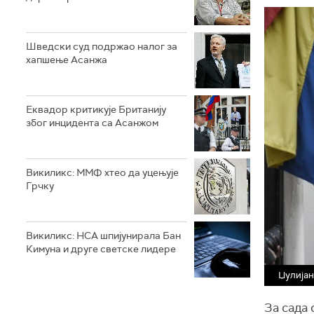
Шведски суд подржао налог за
хапшење Асанжа
Еквадор критикује Британију
због инцидента са Асанжом
Викиликс: ММФ хтео да уцењује
Грчку
Викиликс: НСА шпијунирала Бан
Кимуна и друге светске лидере
Џулијан
За сада 