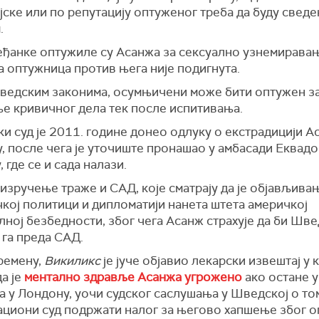
ске или по репутацију оптуженог треба да буду сведе
.
ђанке оптужиле су Асанжа за сексуално узнемиравањ
 оптужница против њега није подигнута.
ведским законима, осумњичени може бити оптужен з
е кривичног дела тек после испитивања.
и суд је 2011. године донео одлуку о екстрадицији А
 после чега је уточиште пронашао у амбасади Еквадо
 где се и сада налази.
зручење траже и САД, које сматрају да је објављивањ
кој политици и дипломатији нанета штета америчкој
ној безбедности, због чега Асанж страхује да би Шве
 га преда САД.
ремену,
Викиликс
је јуче објавио лекарски извештај у 
а је
ментално здравље Асанжа угрожено
ако остане у
 у Лондону, уочи судског саслушања у Шведској о то
ациони суд подржати налог за његово хапшење због о