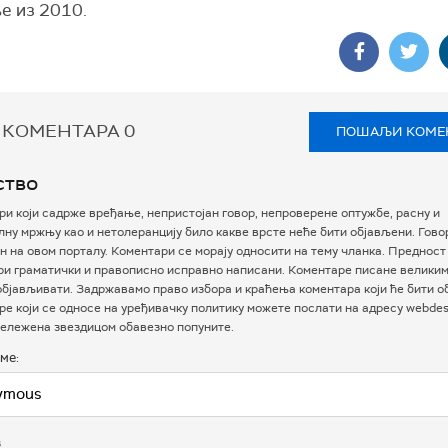
е из 2010.
 КОМЕНТАРА
0
ПОШАЉИ КОМЕ
ство
и који садрже вређање, непристојан говор, непроверене оптужбе, расну и
ну мржњу као и нетолеранцију било какве врсте неће бити објављени. Гово
 на овом порталу. Коментари се морају односити на тему чланка. Предност
ри граматички и правописно исправно написани. Коментаре писане велики
бјављивати. Задржавамо право избора и краћења коментара који ће бити о
е који се односе на уређивачку политику можете послати на адресу webdesk
ележена звездицом обавезно попуните.
ме:
в