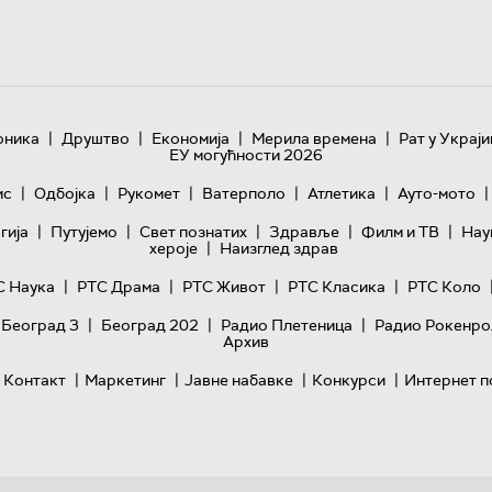
|
|
|
|
оника
Друштво
Економија
Мерила времена
Рат у Украји
ЕУ могућности 2026
|
|
|
|
|
|
ис
Одбојка
Рукомет
Ватерполо
Атлетика
Ауто-мото
|
|
|
|
|
гијa
Путујемо
Свет познатих
Здравље
Филм и ТВ
Нау
|
хероје
Наизглед здрав
|
|
|
|
С Наука
РТС Драма
РТС Живот
РТС Класика
РТС Коло
|
|
|
 Београд 3
Београд 202
Радио Плетеница
Радио Рокенро
Архив
|
|
|
|
Контакт
Маркетинг
Јавне набавке
Конкурси
Интернет п