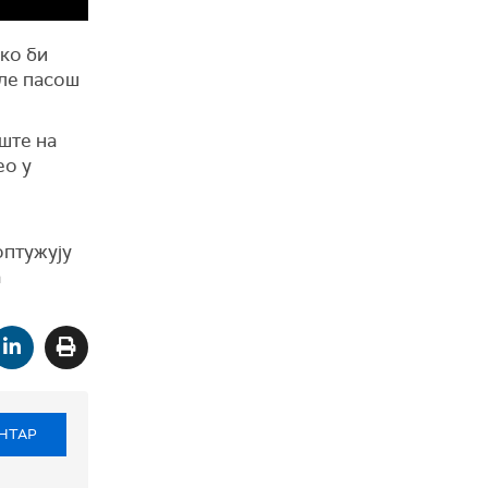
ако би
иле пасош
ште на
ео у
оптужују
а
НТАР