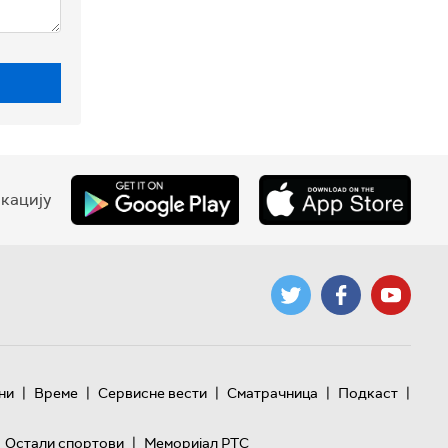
кацију
|
|
|
|
|
ни
Време
Сервисне вести
Сматрачница
Подкаст
|
Остали спортови
Меморијал РТС