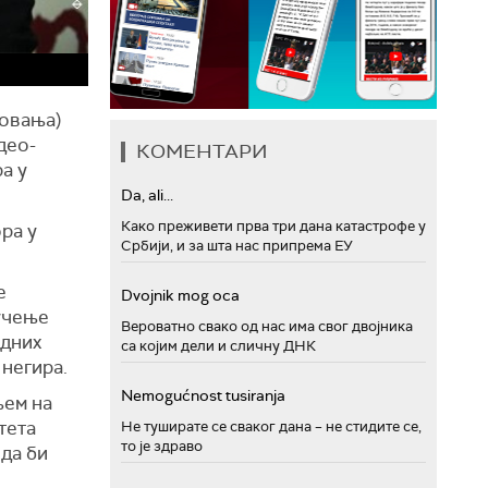
товања)
део-
КОМЕНТАРИ
а у
Da, ali...
Како преживети прва три дана катастрофе у
ра у
Србији, и за шта нас припрема ЕУ
е
Dvojnik mog oca
учење
Вероватно свако од нас има свог двојника
одних
са којим дели и сличну ДНК
 негира.
Nemogućnost tusiranja
њем на
тета
Не туширате се сваког дана – не стидите се,
то је здраво
 да би