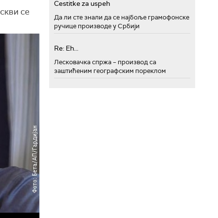
Cestitke za uspeh
скви се
Да ли сте знали да се најбоље грамофонске
ручице производе у Србији
Re: Eh...
Лесковачка спржа – производ са
заштићеним географским пореклом