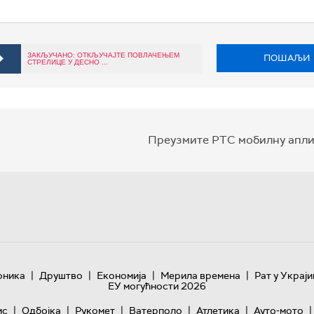
ЗАКЉУЧАНО: ОТКЉУЧАЈТЕ ПОВЛАЧЕЊЕМ
ПОШАЉИ
СТРЕЛИЦЕ У ДЕСНО ...
Преузмите РТС мобилну апли
|
|
|
|
оника
Друштво
Економија
Мерила времена
Рат у Украји
ЕУ могућности 2026
|
|
|
|
|
|
ис
Одбојка
Рукомет
Ватерполо
Атлетика
Ауто-мото