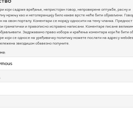
ство
и који садрже вређање, непристојан говор, непроверене оптужбе, расну и
ну мржњу као и нетолеранцију било какве врсте неће бити објављени. Гово
 на овом порталу. Коментари се морају односити на тему чланка. Предност
ри граматички и правописно исправно написани. Коментаре писане велики
бјављивати. Задржавамо право избора и краћења коментара који ће бити о
е који се односе на уређивачку политику можете послати на адресу webdesk
ележена звездицом обавезно попуните.
ме:
в