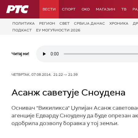
РТС
ВЕСТИ
СПОРТ
OKO
МАГАЗИН
ТВ
Р
ПОЛИТИКА
РЕГИОН
СВЕТ
СРБИЈА ДАНАС
ХРОНИКА
Д
ПОДКАСТ
ЕУ МОГУЋНОСТИ 2026
Читај ми!
ЧЕТВРТАК, 07.08.2014, 21:22 -> 21:39
Асанж саветује Сноудена
Оснивач "Викиликса" Џулијан Асанж саветов
агенције Едварду Сноудену да буде опрезан ако
одобрила дозволу боравка у тој земљи.