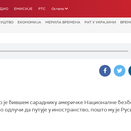
АДИО
ЕМИСИЈЕ
РТС
Остало
РУШТВО
ЕКОНОМИЈА
МЕРИЛА ВРЕМЕНА
РАТ У УКРАЈИНИ
ВРЕМ
ао је бившем сараднику америчке Националне без
 одлучи да путује у иностранство, пошто му је Рус