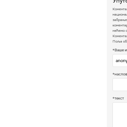
Упут
Коментар
национал
забрањен
комента
нећемо о
Коментар
Поља об
*Ваше и
*насло
*текст