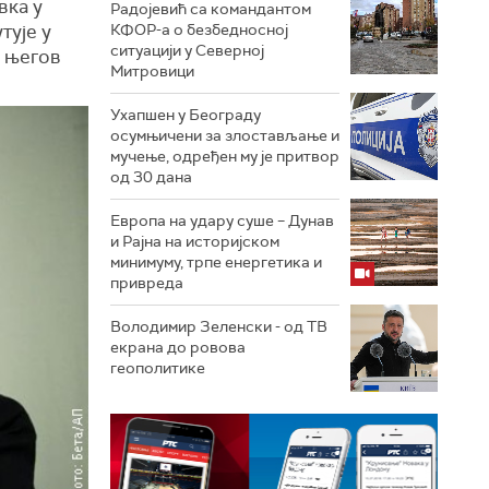
вка у
Радојевић са командантом
тује у
КФОР-а о безбедносној
ситуацији у Северној
е његов
Митровици
Ухапшен у Београду
осумњичени за злостављање и
мучење, одређен му је притвор
од 30 дана
Европа на удару суше – Дунав
и Рајна на историјском
минимуму, трпе енергетика и
привреда
Володимир Зеленски - од ТВ
екрана до ровова
геополитике