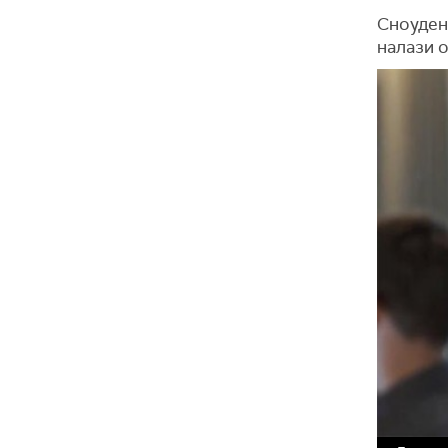
Сноуден
налази о