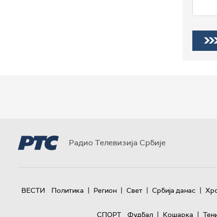
Радио Телевизија Србије
|
|
|
|
ВЕСТИ
Политика
Регион
Свет
Србија данас
Хр
|
|
СПОРТ
Фудбал
Кошарка
Тен