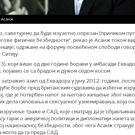
н Асанж
, саветујемо да буде изузетно опрезан (приликом пу
егове физичке безбедности", рекао је Асанж током ви
нције, одржане на форуму посвећеном слободи говор
Ситију.
3), који више од две године борави у амбасади Еквадо
 појавио се са брадом и дужом седом косом.
 затражио азил од Еквадора у јуну 2012. године, посл
јуће борбе пред британским судовима да избегне изр
, где је потврђен налог за његово хапшење због нав
х дела силовања и сексуалног узнемиравања, која он
зручење траже и САД, које сматрају да је објављива
су
тајни о америчкој политици и дипломатији нанета ш
ј националној безбедности, због чега Асанж страхује
 могла да га преда САД.