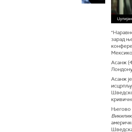
Џулија
"Наравно
зарад њ
конфере
Мексико 
Асанж (4
Лондону,
Асанж је
исцрпљу
Шведској
кривични
Његово и
Викилик
америчко
Шведска