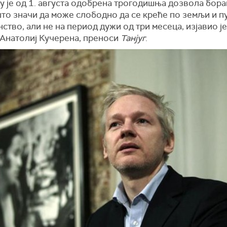
 је од 1. августа одобрена трогодишња дозвола бора
што значи да може слободно да се креће по земљи и пу
ство, али не на период дужи од три месеца, изјавио ј
 Анатолиј Кучерена, преноси
Танјуг
.