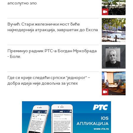
апсолутно зло
Вучић: Стари железнички мост биће
најмодернија атракција, завршетак до Експа
Преминуо радник РТС-а Богдан Мркобрада
- Боле.
Где се крије следећи српски "једнорог" –
добра идеја није довољна за успех