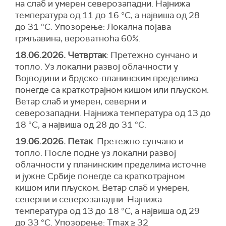
на слаб и умерен северозападни. Најнижа
температура од 11 до 16 °С, а највиша од 28
до 31 °С. Упозорење: Локална појава
грмљавина, вероватноћа 60%.
18.06.2026. Четвртак
: Претежно сунчано и
топло. Уз локални развој облачности у
Војводини и брдско-планинским пределима
понегде са краткотрајном кишом или пљуском.
Ветар слаб и умерен, северни и
северозападни. Најнижа температура од 13 до
18 °С, а највиша од 28 до 31 °С.
19.06.2026. Петак
: Претежно сунчано и
топло. После подне уз локални развој
облачности у планинским пределима источне
и јужне Србије понегде са краткотрајном
кишом или пљуском. Ветар слаб и умерен,
северни и северозападни. Најнижа
температура од 13 до 18 °С, а највиша од 29
до 33 °С. Упозорење: Tmax ≥ 32