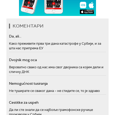
КОМЕНТАРИ
Da, ali...
Како преживети прва три дана катастрофе у Србији, и за
шта нас припрема ЕУ
Dvojnik mog oca
Вероватно свако од нас има свог двојника са којим дели и
сличну ДНК
Nemogućnost tusiranja
Не туширате се сваког дана – не стидите се, то је здраво
Cestitke za uspeh
Да ли сте знали да се најбоље грамофонске ручице
производе у Србији