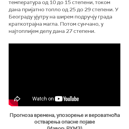
температура од 10 до 15 степени, током
дана пријатно топло од 25 до 29 степени. У
Београду ујутру на ширем подручју града
краткотрајна магла. Потом сунчано, у
најтоплијем делу дана 27 степени.
Прогноза времена, упозорење и вероватноћа
остварења опасне појаве
(Извор: РХМЗ)