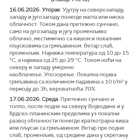
16.06.2026. Уторак
: Ујутру на северозападу,
западу и југозападу понегде магла или ниска
облачност. Током дана претежно сунчано,
само на југозападу и југу променљиво
облачно, местимично са кишом и локалним
пљусковима са грмљавином. Ветар слаб,
променљив. Најнижа температура од 10 до 15
°С, а највиша од 25 до 29 °С. Током ноћи на
северу и западу умерено
наоблачење. Упозорење: Локална појава
грмљавина са количином падавина ≥ 10 l/m² у
периоду до 3h, вероватноћа 70%.
17.06.2026. Среда
: Претежно сунчано и
топло, после подне на северу Војводине и у
брдско-планинским пределима уз локални
развој облачности понегде краткотрајна киша
или пљусак са грмљавином. Ветар пре подне
слаб, променљив, од средине дана у скретању