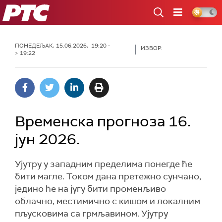
РТС
ПОНЕДЕЉАК, 15.06.2026, 19:20 -
ИЗВОР:
> 19:22
Временска прогноза 16.
јун 2026.
Ујутру у западним пределима понегде ће
бити магле. Током дана претежно сунчано,
једино ће на југу бити променљиво
облачно, местимично с кишом и локалним
пљусковима са грмљавином. Ујутру