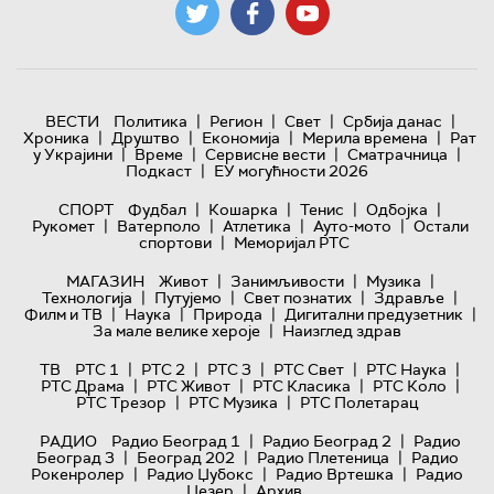
|
|
|
|
ВЕСТИ
Политика
Регион
Свет
Србија данас
|
|
|
|
Хроника
Друштво
Економија
Мерила времена
Рат
|
|
|
|
у Украјини
Време
Сервисне вести
Сматрачница
|
Подкаст
ЕУ могућности 2026
|
|
|
|
СПОРТ
Фудбал
Кошарка
Тенис
Одбојка
|
|
|
|
Рукомет
Ватерполо
Атлетика
Ауто-мото
Остали
|
спортови
Меморијал РТС
|
|
|
МАГАЗИН
Живот
Занимљивости
Музика
|
|
|
|
Технологијa
Путујемо
Свет познатих
Здравље
|
|
|
|
Филм и ТВ
Наука
Природа
Дигитални предузетник
|
За мале велике хероје
Наизглед здрав
|
|
|
|
|
ТВ
РТС 1
РТС 2
РТС 3
РТС Свет
РТС Наука
|
|
|
|
РТС Драма
РТС Живот
РТС Класика
РТС Коло
|
|
РТС Трезор
РТС Музика
РТС Полетарац
|
|
РАДИО
Радио Београд 1
Радио Београд 2
Радио
|
|
|
Београд 3
Београд 202
Радио Плетеница
Радио
|
|
|
Рокенролер
Радио Џубокс
Радио Вртешка
Радио
|
Џезер
Архив