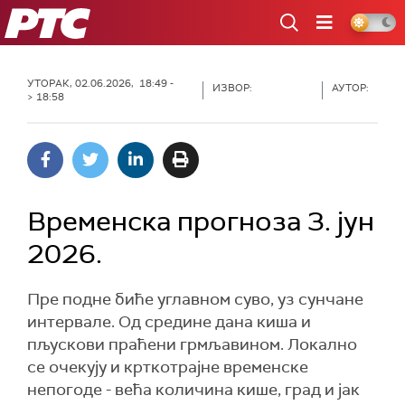
РТС
УТОРАК, 02.06.2026, 18:49 -
ИЗВОР:
АУТОР:
> 18:58
Временска прогноза 3. јун
2026.
Пре подне биће углавном суво, уз сунчане
интервале. Од средине дана киша и
пљускови праћени грмљавином. Локално
се очекују и крткотрајне временске
непогоде - већа количина кише, град и јак