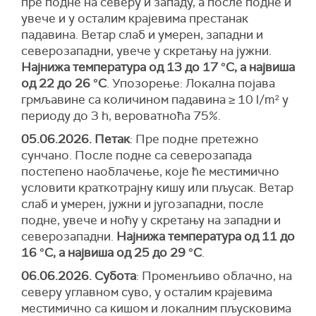
пре подне на северу и западу, а после подне и
увече и у осталим крајевима престанак
падавина. Ветар слаб и умерен, западни и
северозападни, увече у скретању на јужни.
Најнижа температура од 13 до 17 °С, а највиша
од 22 до 26 °С
. Упозорење: Локална појава
грмљавинe са количином падавина ≥ 10 l/m² у
периоду до 3 h, вероватноћа 75%.
05.06.2026. Петак
: Пре подне претежно
сунчано. После подне са северозапада
постепено наоблачење, које ће местимично
условити краткотрајну кишу или пљусак. Ветар
слаб и умерен, јужни и југозападни, после
подне, увече и ноћу у скретању на западни и
северозападни.
Најнижа температура од 11 до
16 °С, а највиша од 25 до 29 °С
.
06.06.2026. Субота
: Променљиво облачно, на
северу углавном суво, у осталим крајевима
местимично са кишом и локалним пљусковима