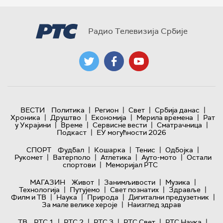
Радио Телевизија Србије
|
|
|
|
ВЕСТИ
Политика
Регион
Свет
Србија данас
|
|
|
|
Хроника
Друштво
Економија
Мерила времена
Рат
|
|
|
|
у Украјини
Време
Сервисне вести
Сматрачница
|
Подкаст
ЕУ могућности 2026
|
|
|
|
СПОРТ
Фудбал
Кошарка
Тенис
Одбојка
|
|
|
|
Рукомет
Ватерполо
Атлетика
Ауто-мото
Остали
|
спортови
Меморијал РТС
|
|
|
МАГАЗИН
Живот
Занимљивости
Музика
|
|
|
|
Технологијa
Путујемо
Свет познатих
Здравље
|
|
|
|
Филм и ТВ
Наука
Природа
Дигитални предузетник
|
За мале велике хероје
Наизглед здрав
|
|
|
|
|
ТВ
РТС 1
РТС 2
РТС 3
РТС Свет
РТС Наука