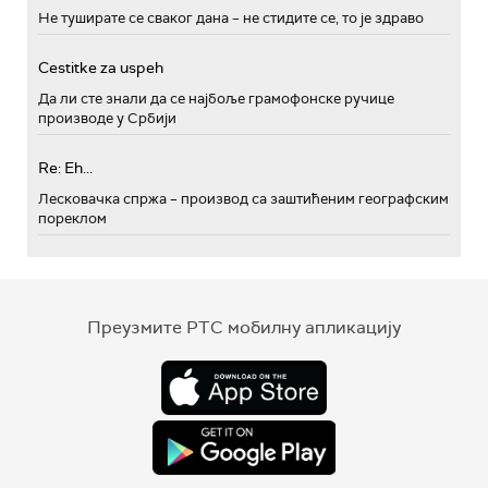
Не туширате се сваког дана – не стидите се, то је здраво
Cestitke za uspeh
Да ли сте знали да се најбоље грамофонске ручице
производе у Србији
Re: Eh...
Лесковачка спржа – производ са заштићеним географским
пореклом
Преузмите РТС мобилну апликацију