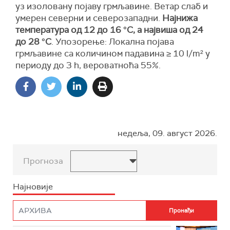
уз изоловану појаву грмљавине. Ветар слаб и
умерен северни и северозападни.
Најнижа
температура од 12 до 16 °С, а највиша од 24
до 28 °С
. Упозорење: Локална појава
грмљавинe са количином падавина ≥ 10 l/m² у
периоду до 3 h, вероватноћа 55%.
недеља, 09. август 2026.
Прогноза
Најновије