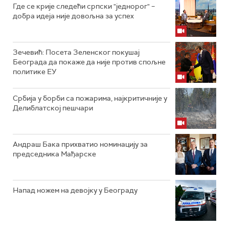
Где се крије следећи српски "једнорог" –
добра идеја није довољна за успех
Зечевић: Посета Зеленског покушај
Београда да покаже да није против спољне
политике ЕУ
Србија у борби са пожарима, најкритичније у
Делиблатској пешчари
Андраш Бака прихватио номинацију за
председника Мађарске
Напад ножем на девојку у Београду