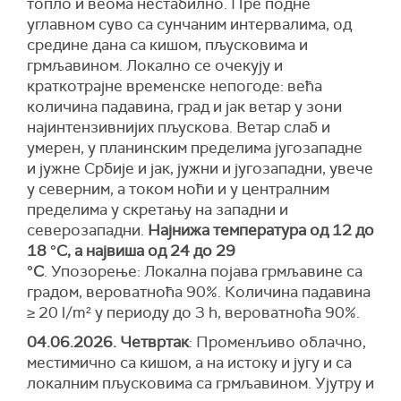
топло и веома нестабилно. Пре подне
углавном суво са сунчаним интервалима, од
средине дана са кишом, пљусковима и
грмљавином. Локално се очекују и
краткотрајне временске непогоде: већа
количина падавина, град и јак ветар у зони
најинтензивнијих пљускова. Ветар слаб и
умерен, у планинским пределима југозападне
и јужне Србије и јак, јужни и југозападни, увече
у северним, а током ноћи и у централним
пределима у скретању на западни и
северозападни.
Најнижа температура од 12 до
18 °С, а највиша од 24 до 29
°С
. Упозорење: Локална појава грмљавине са
градом, вероватноћа 90%. Количина падавина
≥ 20 l/m² у периоду до 3 h, вероватноћа 90%.
04.06.2026. Четвртак
: Променљиво облачно,
местимично са кишом, а на истоку и југу и са
локалним пљусковима са грмљавином. Ујутру и