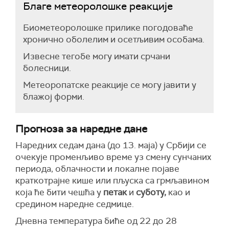
Благе метеоролошке реакције
Биометеоролошке прилике погодоваће
хронично оболелим и осетљивим особама.
Извесне тегобе могу имати срчани
болесници.
Метеоропатске реакције се могу јавити у
блажој форми.
Прогноза за наредне дане
Наредних седам дана (до 13. маја) у Србији се
очекује променљиво време уз смену сунчаних
периода, облачности и локалне појаве
краткотрајне кише или пљуска са грмљавином
која ће бити чешћа у
петак
и
суботу,
као и
средином наредне седмице.
Дневна температура биће од 22 до 28