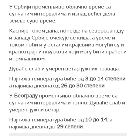
У Србији променљиво облачно време са
сунчаним интервалима и изнад већег дела
земље суво време.
Касније током дана, понегде на северозападу
и западу Србије очекује се киша, а увече и
током ноћи и у осталим крајевима могући су и
краткотрајни пљускови који могу бити праћени
и грмљавином.
Дуваће слаб и умерен ветар јужних праваца.
Најнижа температура биће од
3 до 14 степени
,
а највиша дневна од
26 до 30 степени
.
У
Београду
променљиво облачно време са
сунчаним интервалима и топло. Дуваће слаб и
умерен, јужни ветар.
Најнижа температура биће од
10 до 14
, а
највиша дневна до
29 сепени
.