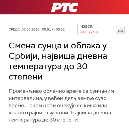
РТС
ИЗВОР:
СРЕДА, 06.05.2026, 05:51 -> 05:51
РТС, РХМЗ
Смена сунца и облака у
Србији, највиша дневна
температура до 30
степени
Променљиво облачно време са сунчаним
интервалима, у већем делу земље суво
време. Током ноћи очекује се киша или
краткотрајни пљускови. Највиша дневна
температура до 30 степени.