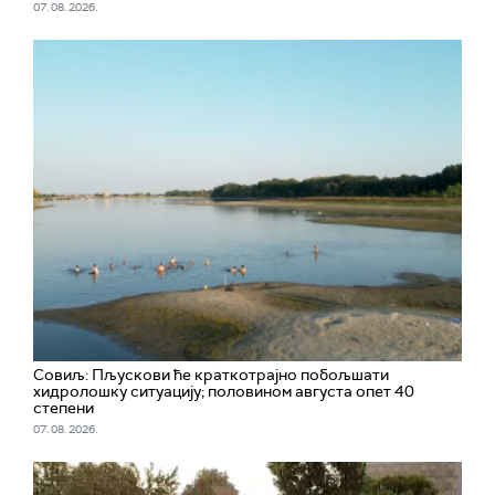
07. 08. 2026.
Совиљ: Пљускови ће краткотрајно побољшати
хидролошку ситуацију; половином августа опет 40
степени
07. 08. 2026.