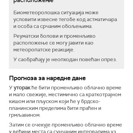
расположење
Биометеоролошка ситуација може
условити извесне тегобе код астматичара
и особа са срчаним обољењима.
Реуматски болови и променљиво
расположење се могу јавити као
метеоропатске реакције.
У саобраћају је неопходан повећан опрез.
Прогноза за наредне дане
У
уторак
ће бити променљиво облачно време
и мало свежије, местимично са краткотрајном
кишом или пљуском који ће у брдско-
планинским пределима бити праћен и
грмљавином.
Затим се очекује променљиво облачно време
у већини места са сунчаним интервалима уз