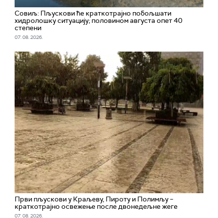
Совиљ: Пљускови ће краткотрајно побољшати
хидролошку ситуацију; половином августа опет 40
степени
07. 08. 2026.
Први пљускови у Краљеву, Пироту и Полимљу –
краткотрајно освежење после двонедељне жеге
07. 08. 2026.