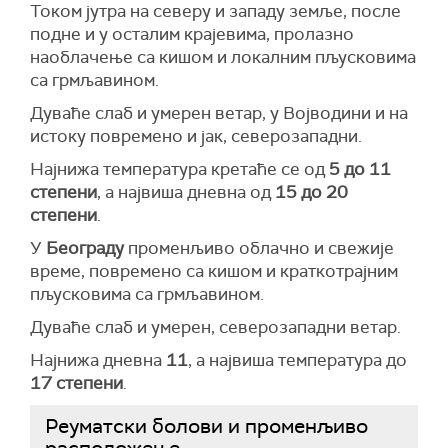
Током јутра на северу и западу земље, после
подне и у осталим крајевима, пролазно
наоблачење са кишом и локалним пљусковима
са грмљавином.
Дуваће слаб и умерен ветар, у Војводини и на
истоку повремено и јак, северозападни.
Најнижа температура кретаће се од
5 до 11
степени
, а највиша дневна од
15 до 20
степени
.
У
Београду
променљиво облачно и свежије
време, повремено са кишом и краткотрајним
пљусковима са грмљавином.
Дуваће слаб и умерен, северозападни ветар.
Најнижа дневна
11
, а највиша температура до
17 степени
.
Реуматски болови и променљиво