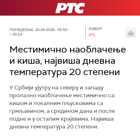
РТС
ИЗВОР:
ПОНЕДЕЉАК, 20.04.2026, 05:55 -
> 05:53
РТС
Местимично наоблачење
и киша, највиша дневна
температура 20 степени
У Србији ујутру на северу и западу
пролазно наоблачење местимично са
кишом и локалним пљусковима са
грмљавином, а средином дана и после
подне и у осталим крајевима. Највиша
дневна температура 20 степени.