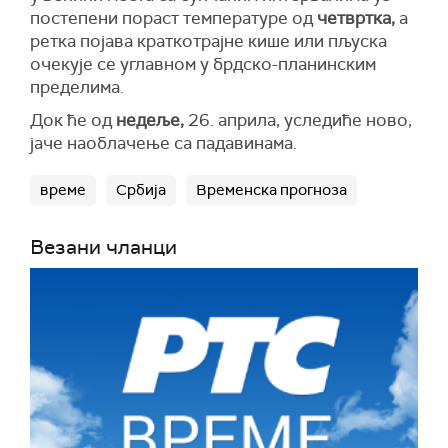
постепени пораст температуре од
четвртка,
а
ретка појава краткотрајне кише или пљуска
очекује се углавном у брдско-планинским
пределима.
Док ће од
недеље,
26. априла, уследиће ново,
јаче наоблачење са падавинама.
време
Србија
Временска прогноза
Везани чланци