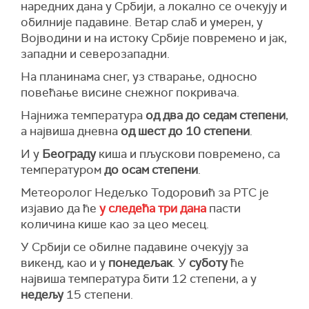
наредних дана у Србији, а локално се очекују и
обилније падавине. Ветар слаб и умерен, у
Војводини и на истоку Србије повремено и јак,
западни и северозападни.
На планинама снег, уз стварање, односно
повећање висине снежног покривача.
Најнижа температура
од два до седам степени
,
а највиша дневна
од шест до 10 степени
.
И у
Београду
киша и пљускови повремено, са
температуром
до осам степени
.
Метеоролог Недељко Тодоровић за РТС је
изјавио да ће
у следећа три дана
пасти
количина кише као за цео месец.
У Србији се обилне падавине очекују за
викенд, као и у
понедељак
. У
суботу
ће
највиша температура бити 12 степени, а у
недељу
15 степени.