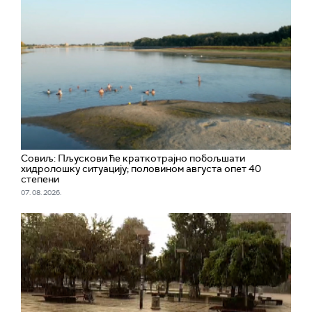
Совиљ: Пљускови ће краткотрајно побољшати
хидролошку ситуацију; половином августа опет 40
степени
07. 08. 2026.