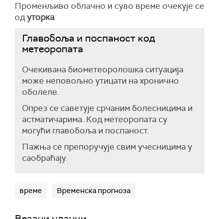
Променљиво облачно и суво време очекује се
од
уторка
.
Главобоља и поспаност код
метеоропата
Очекивана биометеоролошка ситуација
може неповољно утицати на хронично
оболеле.
Опрез се саветује срчаним болесницима и
астматичарима. Код метеоропата су
могући главобоља и поспаност.
Пажња се препоручује свим учесницима у
саобраћају.
време
Временска прогноза
Везани чланци