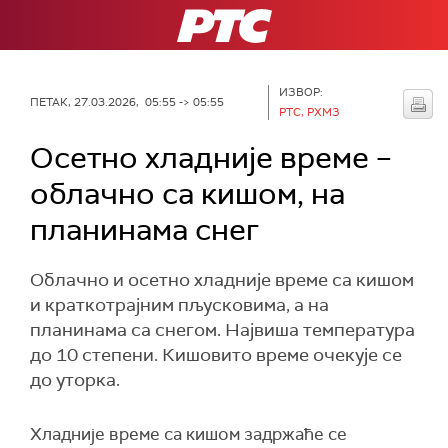
РТС
ИЗВОР:
ПЕТАК, 27.03.2026, 05:55 -> 05:55
РТС, РХМЗ
Осетно хладније време –
облачно са кишом, на
планинама снег
Облачно и осетно хладније време са кишом
и краткотрајним пљусковима, а на
планинама са снегом. Највиша температура
до 10 степени. Кишовито време очекује се
до уторка.
Хладније време са кишом задржаће се