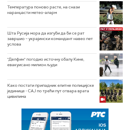
Температура поново расте, на снази
наранџасти метео-аларм
Шта Русија мора да изгуби да би се рат
завршио – украјински командант навео пет
услова
"Делфин" погодио источну обалу Кине,
евакуисано милион људи
Како постати припадник елитне полицијске
јединице - СAJ по трећи пут отвара врата
цивилима