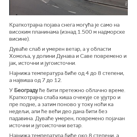
Краткотрајна појава снега могућа је само на
високим планинама (изнад 1.500 м надморске
висине).
Дуваће слаб и умерен ветар, а у области
Хомоља, у долини Дунава и Саве повремено и
јак, источни и југоисточни.
Најнижа температура биће од 4 до 8 степени,
а највиша од 7 до 12.
У
Београду
ће бити претежно облачно време.
Краткотрајна слаба киша очекује се ујутро и
пре подне, а затим поново у току ноћи ка
недељи, али ће већи део дана бити без
падавина. Дуваће умерен, повремено појачан
источни и југоисточни ветар.
Најнижа температура биће око 8 степени, а