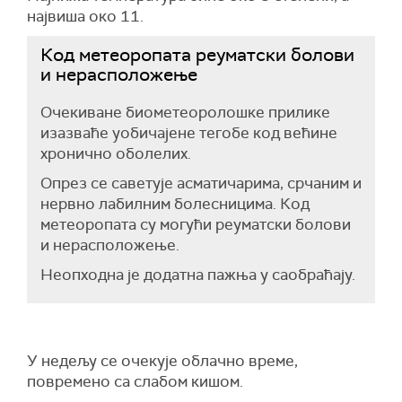
највиша око 11.
Код метеоропата реуматски болови
и нерасположење
Очекиване биометеоролошке прилике
изазваће уобичајене тегобе код већине
хронично оболелих.
Опрез се саветује асматичарима, срчаним и
нервно лабилним болесницима. Код
метеоропата су могући реуматски болови
и нерасположење.
Неопходна је додатна пажња у саобраћају.
У недељу се очекује облачно време,
повремено са слабом кишом.