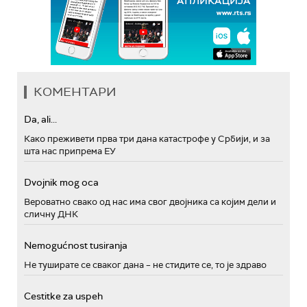
КОМЕНТАРИ
Da, ali...
Како преживети прва три дана катастрофе у Србији, и за
шта нас припрема ЕУ
Dvojnik mog oca
Вероватно свако од нас има свог двојника са којим дели и
сличну ДНК
Nemogućnost tusiranja
Не туширате се сваког дана – не стидите се, то је здраво
Cestitke za uspeh