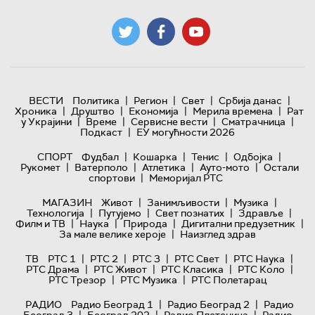
|
|
|
|
ВЕСТИ
Политика
Регион
Свет
Србија данас
|
|
|
|
Хроника
Друштво
Економија
Мерила времена
Рат
|
|
|
|
у Украјини
Време
Сервисне вести
Сматрачница
|
Подкаст
ЕУ могућности 2026
|
|
|
|
СПОРТ
Фудбал
Кошарка
Тенис
Одбојка
|
|
|
|
Рукомет
Ватерполо
Атлетика
Ауто-мото
Остали
|
спортови
Меморијал РТС
|
|
|
МАГАЗИН
Живот
Занимљивости
Музика
|
|
|
|
Технологијa
Путујемо
Свет познатих
Здравље
|
|
|
|
Филм и ТВ
Наука
Природа
Дигитални предузетник
|
За мале велике хероје
Наизглед здрав
|
|
|
|
|
ТВ
РТС 1
РТС 2
РТС 3
РТС Свет
РТС Наука
|
|
|
|
РТС Драма
РТС Живот
РТС Класика
РТС Коло
|
|
РТС Трезор
РТС Музика
РТС Полетарац
|
|
РАДИО
Радио Београд 1
Радио Београд 2
Радио
|
|
|
Београд 3
Београд 202
Радио Плетеница
Радио