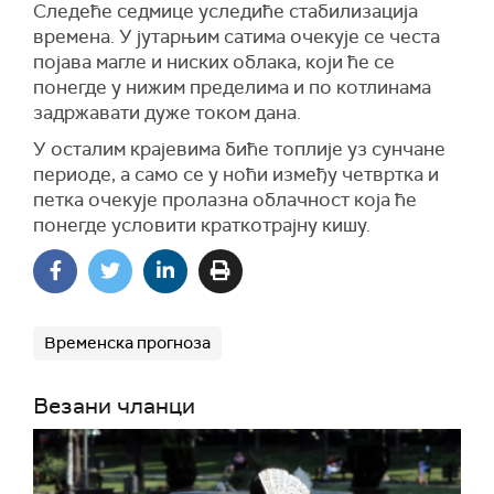
Следеће седмице уследиће стабилизација
времена. У јутарњим сатима очекује се честа
појава магле и ниских облака, који ће се
понегде у нижим пределима и по котлинама
задржавати дуже током дана.
У осталим крајевима биће топлије уз сунчане
периоде, а само се у ноћи између четвртка и
петка очекује пролазна облачност која ће
понегде условити краткотрајну кишу.
Временска прогноза
Везани чланци