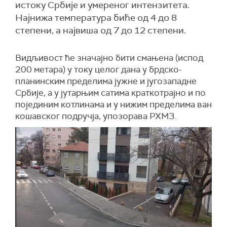
истоку Србије и умереног интензитета.
Најнижа температура биће од 4 до 8
степени, а највиша од 7 до 12 степени.
Видљивост ће значајно бити смањена (испод
200 метара) у току целог дана у брдско-
планинским пределима јужне и југозападне
Србије, а у јутарњим сатима краткотрајно и по
појединим котлинама и у нижим пределима ван
кошавског подручја, упозорава РХМЗ.