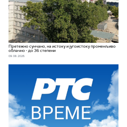
Претежно сунчано, на истоку и југоистоку променљиво
облачно - до 36 степени
09. 08. 2026.