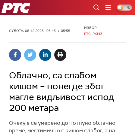
РТС
ИЗВОР:
СУБОТА, 06.12.2025, 05:45 -> 05:55
РТС, РХМЗ
Облачно, са слабом
кишом – понегде због
магле видљивост испод
200 метара
Очекује се умерено до потпуно облачно
време, местимично с кишом слабог, а на