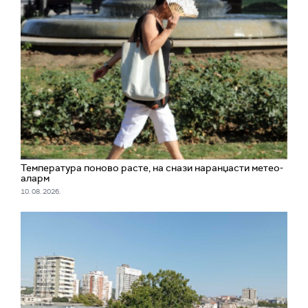
Температура поново расте, на снази наранџасти метео-
аларм
10. 08. 2026.