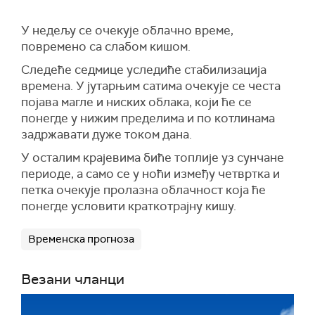
У недељу се очекује облачно време,
повремено са слабом кишом.
Следеће седмице уследиће стабилизација
времена. У јутарњим сатима очекује се честа
појава магле и ниских облака, који ће се
понегде у нижим пределима и по котлинама
задржавати дуже током дана.
У осталим крајевима биће топлије уз сунчане
периоде, а само се у ноћи између четвртка и
петка очекује пролазна облачност која ће
понегде условити краткотрајну кишу.
Временска прогноза
Везани чланци