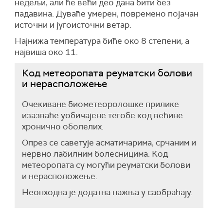
недељи, али ће већи део дана бити без
падавина. Дуваће умерен, повремено појачан
источни и југоисточни ветар.
Најнижа температура биће око 8 степени, а
највиша око 11.
Код метеоропата реуматски болови
и нерасположење
Очекиване биометеоролошке прилике
изазваће уобичајене тегобе код већине
хронично оболелих.
Опрез се саветује асматичарима, срчаним и
нервно лабилним болесницима. Код
метеоропата су могући реуматски болови
и нерасположење.
Неопходна је додатна пажња у саобраћају.