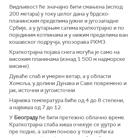
Видљивост ће значајно бити смањена (испод
200 метара) у току целог дана у брдско-
планинским пределима јужне и југозападне
Србије, а у јутарњим сатима краткотрајно и по
појединим котлинама и у нижим пределима ван
кошавског подручја, упозорава РХМЗ.
Краткотрајна појава снега могућа је само на
високим планинама (изнад 1.500 м надморске
висине).
Дуваће слаб и умерен ветар, а у области
Хомоља, у долини Дунава и Саве повремено и
јак, источни и југоисточни.
Најнижа температура биће од 4 до 8 степени,
а највиша од 7 до 12.
У
Београду
ће бити претежно облачно време.
Краткотрајна слаба киша очекује се ујутро и
пре подне, а затим поново у току ноћи ка