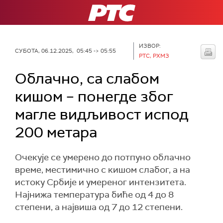
РТС
ИЗВОР:
СУБОТА, 06.12.2025, 05:45 -> 05:55
РТС, РХМЗ
Облачно, са слабом
кишом – понегде због
магле видљивост испод
200 метара
Очекује се умерено до потпуно облачно
време, местимично с кишом слабог, а на
истоку Србије и умереног интензитета.
Најнижа температура биће од 4 до 8
степени, а највиша од 7 до 12 степени.