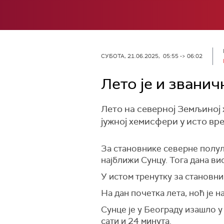
СУБОТА, 21.06.2025, 05:55 -> 06:02
Лето је и звани
Лето на северној Земљиној х
јужној хемисфери у исто вр
За становнике северне полул
најближи Сунцу. Тога дана ви
У истом тренутку за становн
На дан почетка лета, ноћ је н
Сунце je у Београду изашло у 
сати и 24 минута.