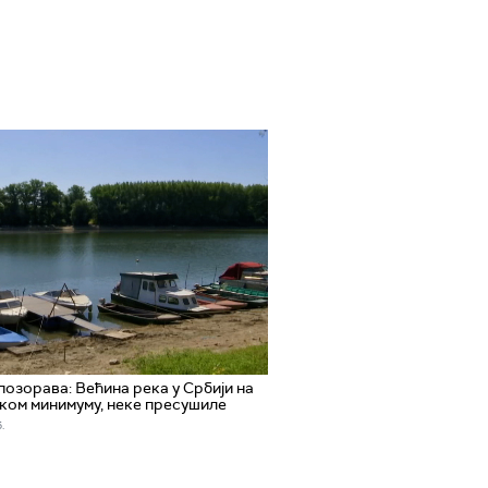
озорава: Већина река у Србији на
ом минимуму, неке пресушиле
.