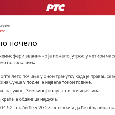
РТС
ИЗВОР:
РТС
чно почело
емисфери званично је почело јутрос у четири часa 
еме почела зима.
опте лето почиње у оном тренутку када је правац се
сина Сунца у подне је највећа током године.
ике на јужној Земљиној полулопти почиње зима.
ајкраћа, а обданица најдужа.
04.52, а заћи ће у 20.27, што значи да ће обданица тра