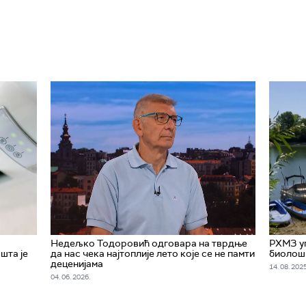
Недељко Тодоровић одговара на тврдње
РХМЗ уп
шта је
да нас чека најтоплије лето које се не памти
биолошк
деценијама
14. 08. 2025
04. 06. 2026.