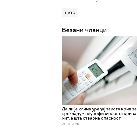
лето
Везани чланци
Да ли је клима уређај заиста крив за
прехладу – неурофизиолог открива 
мит, а шта стварна опасност
21. 07. 2026.