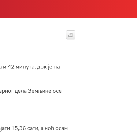
и 42 минута, док је на
верног дела Земљине осе
јати 15,36 сати, а ноћ осам