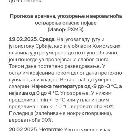
до 4 степена.
Прогноза времена, упозорење и вероватноћа
остварења опасне појаве
(Извор: РХМЗ)
19.02.2025. Среда:
На југозападу, југу и
југоистоку Србије, као и у области Хомољских
планина ујутро умерено до потпуно облачно,
још понегде уз провејавање слабог снега.
Током дана постепено разведравање, У
осталим крајевима током целог дана претежно
сунчано, али хладно. Ветар слаб до умерен,
северни.
Најнижа температура од -9 до -3 °С, а
највиша од 0 до 4 °С.
У
позорење:
У нижим
пределима Тmin < -5 °C или у планинским
пределимa Тmin < -10 °C,
вероватноћа
90%.
Поледица (залеђивање мокрих површина),
вероватноћа 90%.
20.02.2025. Четвртак:
Ујутро умерен и јак