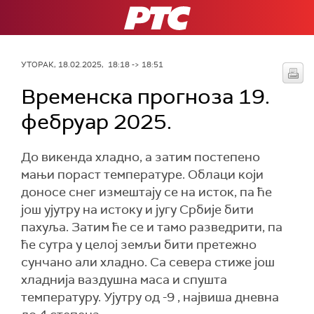
РТС
УТОРАК, 18.02.2025, 18:18 -> 18:51
Временска прогноза 19.
фебруар 2025.
До викенда хладно, а затим постепено
мањи пораст температуре. Облаци који
доносе снег измештају се на исток, па ће
још ујутру на истоку и југу Србије бити
пахуља. Затим ће се и тамо разведрити, па
ће сутра у целој земљи бити претежно
сунчано али хладно. Са севера стиже још
хладнија ваздушна маса и спушта
температуру. Ујутру од -9 , највиша дневна