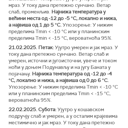
мраз. У току дана претежно сунчано. Ветар
слаб, променљив.
Најнижа температура у
већини места од -12 до -5 °С, локално и нижа,
а највиша од 1 до 5 °С.
У
позорење:
У нижим
пределима Тmin < -10 °C или у планинским
пределимa Тmin < -15 °C,
вероватноћа
95%.
21.02.2025. Петак:
Ујутро умерен и јак мраз. У
току дана претежно сунчано. Ветар слаб и
умерен, источни и југоисточни, увече и током
ноћи у доњем Подунављу и на југу Баната у
појачању.
Најнижа температура од -12 до -4
°С, локално и нижа, а највиша од 0 до 6 °С.
У
позорење:
У нижим пределима Тmin < -10 °C
или у планинским пределимa Тmin < -15 °C,
вероватноћа
95%.
22.02.2025. Субота:
Ујутро у кошавском
подручју слаб и умерен, а у осталим крајевима
местимично и јак мраз. У току дана претежно