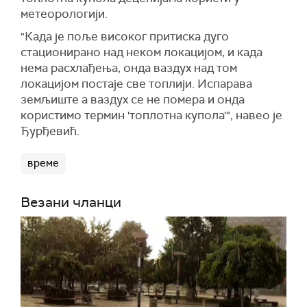
метеорологији.
"Када је п
оље високог притиска дуго
стационирано над неком локацијом, и када
нема расхлађења, онда ваздух над том
локацијом постаје све топл
ији.
И
спарава
земљиште а ваздух се не помера и онда
користимо термин 'топлотна купола'",
навео је
Ђурђевић.
време
Везани чланци