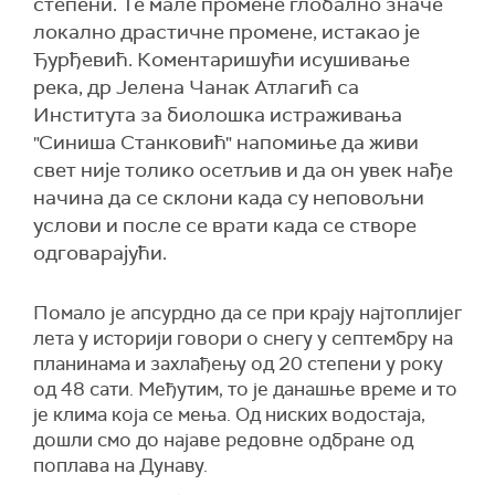
степени. Те мале промене глобално значе
локално драстичне промене, истакао је
Ђурђевић. Коментаришући исушивање
река, др Јелена Чанак Атлагић са
Института за биолошка истраживања
"Синиша Станковић" напомиње да живи
свет није толико осетљив и да он увек нађе
начина да се склони када су неповољни
услови и после се врати када се створе
одговарајући.
Помало је апсурдно да се при крају најтоплијег
лета у историји говори о снегу у септембру на
планинама и захлађењу од 20 степени у року
од 48 сати.
Међутим,
то је данашње време и то
је клима која се мења.
О
д ниских водостаја,
до
ш
ли
смо
до најаве редовне одбране од
поплава на Дунаву.