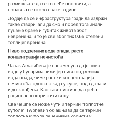
размишљате да се то неће поновити,
а
понавља се скоро сваке године.
Додаје да се инфраструктура гради да издржи
такве ствари, али да смо и поред тога имали
пуцање бран
е и губитак живота због
невремена
, и то је све због тих 0,69
степени
топлије
г времена.
Ниво подземних вода опада, расте
концентрација нечистоћа
Чанак
Атлагићева је напоменула да је н
иво
воде у бунарима
нижи јер
ниво подземн
их
вод
а
опада, чиме расте и концентрација
нечистоћа,
односно
кад су суше, онда долази
и
до загађења.
Као савет истиче да треба
р
ационално користити воду.
Све чешће се може чути и термин "топлотне
куполе".
Ђурђевић
објашњава да се термин
топлотна купола децениј
ама
користи у