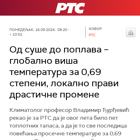
РТС
ИЗВОР:
ПОНЕДЕЉАК, 16.09.2024, 08:20 -
> 10:52
РТС
Од суше до поплава –
глобално виша
температура за 0,69
степени, локално прави
драстичне промене
Климатолог професор Владимир Ђурђевић
рекао је за РТС да је овог лета било пет
топлотних таласа, а да је то све последица
повећања просечне температуре за 0,69