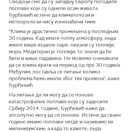
Сведоци смо да су западну Европу погодиле
поплаве које су однеле осам живота.
Ђурђевић
истиче да к
лиматолози и
метеоролози нису изненађени
тиме
.
"Клима је драстично промењена у последњих
30 година. Кад имате топлу атмосферу, онда
имате више водене паре, океани су топли
ји
,
мора,
М
едитеран
је топлији
, то значи да
ће
бити и више падавина.
Не можемо очекивати
да се клима врати
на период од пре 30 година
.
Међутим, п
оставља се питање колико
проблема ће
мо
има
ти због тих промена", каже
Ђурђевић.
На питање да ли могу да се понове
катастрофалне поплаве које су задесиле
Србију 2014. године, Ђурђевић каже да
а
псолутно могу да се понове.
Истиче да
сваке
године имамо поплаве
негде
и
наз
ивамо их
миленијумск
им, а
када то кажете, онда