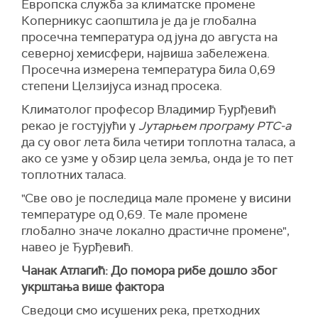
Европска служба за климатске промене
Коперникус саопштила је да је глобална
просечна температура од јуна до августа на
северној хемисфери, највиша забележена.
Просечна измерена температура била 0,69
степени Целзијуса изнад просека.
Климатолог п
рофесор Владимир Ђурђевић
рекао је гостујући у
Јутарњем програму РТС-а
да су о
вог лета била
четири
топлотна таласа,
а
ако се узме у обзир цела земља, онда је то пет
топлотн
их
таласа.
"Све ово је последица мале промене
у висини
температуре од 0,69
.
Те мале промене
глобално значе л
окално драстичне промене",
навео је Ђурђевић.
Чанак Атлагић: До помора рибе дошло због
укрштања више фактора
Сведоци смо исушених река, претходних