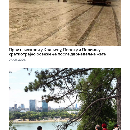
Први пљускови у Краљеву, Пироту и Полимљу –
краткотрајно освежење после двонедељне жеге
07. 08. 2026.