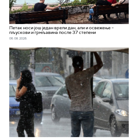
Петак носи још један врели дан, али и освежење –
пљускови и грмљавина после 37 степени
06. 08. 2026.