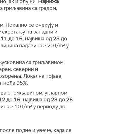
но јак и олујни.
Најнижа
а грмљавина са градом,
. Локално се очекују и
 скретању на западни и
11 до 16, највиша од 23 до
личина падавина ≥ 20 l/m² у
љусковима са грмљавином,
ерен, северни и
позорења: Локална појава
атноћа 95%.
ва с грмљавином, углавном
2 до 16, највиша од 23 до 26
на ≥ 10 l/m² у периоду до
после подне и увече, када се