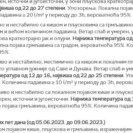
н, источни и југоисточни, у зони пљускова краткотрај
ајвиша од 22 до 27 степени
. Упозорења: Локална појав
адавина ≥ 20 l/m² у периоду до 3h, вероватноћа 95%.
о и нестабилно са кишом и пљусковима са грмљавином
 и већом количином падавина. Ветар слаб и умерен, у
ва краткотрајно јак и олујни.
Најнижа температура од 
лна појава грмљавина са градом, вероватноћа 95%. Ко
95%.
во и нестабилно, местимично са кишом и локалним п
то углавном јужније од Саве и Дунава. Ветар слаб и ум
ература од 12 до 16, највиша од 22 до 25 степени
. У
 Количина падавина ≥ 10 l/m² у периоду до 3h, веров
иво и нестабилно са локалном појавом кише и пљуско
ерен, источни и југоисточни.
Најнижа температура од 1
 појава грмљавина, вероватноћа 95%. Количина падави
 пет дана (од 05.06.2023. до 09.06.2023.)
ом појавом кише, пљускова и грмљавина, израженијим 