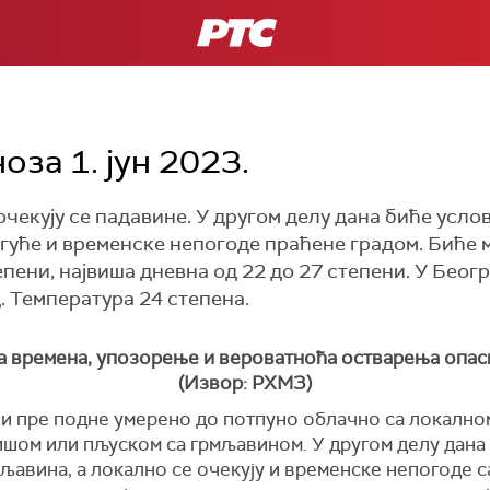
РТС
за 1. јун 2023.
очекују се падавине. У другом делу дана биће усло
уће и временске непогоде праћене градом. Биће м
епени, највиша дневна од 22 до 27 степени. У Беог
д. Температура 24 степена.
 времена, упозорење и вероватноћа остварења опас
(Извор: РХМЗ)
 и пре подне умерено до потпуно облачно са локалном
кишом или пљуском са грмљавином. У другом делу дана
мљавина, а локално се очекују и временске непогоде 