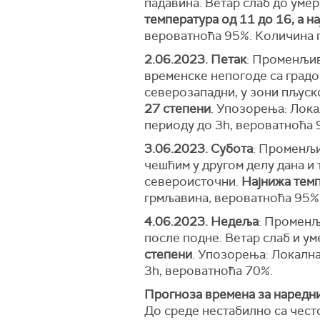
падавина. Ветар слаб до умере
температура од 11 дo 16, а н
вероватноћа 95%. Количина п
2.06.2023. Петак
: Променљив
временске непогоде са градом
северозападни, у зони пљуско
27 степени
. Упозорења: Лока
периоду до 3h, вероватноћа 
3.06.2023. Субота
: Променљи
чешћим у другом делу дана и 
североисточни.
Најнижа темп
грмљавина, вероватноћа 95%.
4.06.2023. Недеља
: Променљ
после подне. Ветар слаб и ум
степени
. Упозорења: Локална
3h, вероватноћа 70%.
Прогноза временa за наредних
До среде нестабилно са чест