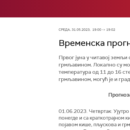
СРЕДА, 31.05.2023, 19:00 -> 19:02
Временска прогно
Првог јуна у читавој земљи 
грмљавином. Локално су мог
температура од 11 до 16 ст
грмљавином, могућ је и гра
Прогноза
01.06.2023. Четвртак: Ујутро
понегде и са краткотрајном 
појавом кише, пљускова и гр