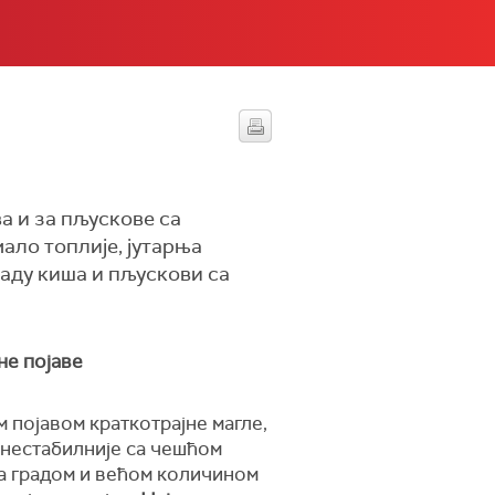
ва и за пљускове са
ало топлије, јутарња
раду киша и пљускови са
не појаве
 појавом краткотрајне магле,
 нестабилније са чешћом
са градом и већом количином