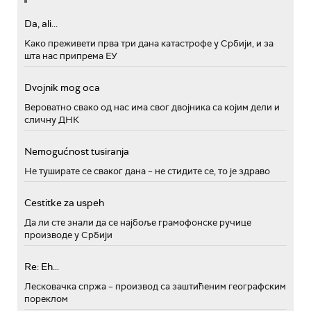
Da, ali...
Како преживети прва три дана катастрофе у Србији, и за
шта нас припрема ЕУ
Dvojnik mog oca
Вероватно свако од нас има свог двојника са којим дели и
сличну ДНК
Nemogućnost tusiranja
Не туширате се сваког дана – не стидите се, то је здраво
Cestitke za uspeh
Да ли сте знали да се најбоље грамофонске ручице
производе у Србији
Re: Eh...
Лесковачка спржа – производ са заштићеним географским
пореклом