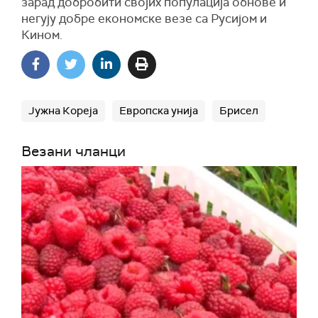
зарад добробити својих популација обнове и
негују добре економске везе са Русијом и
Кином.
Јужна Кореја
Европска унија
Брисел
Везани чланци