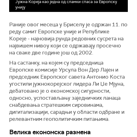
Јужна Кореја као једна од сламки спаса за Европску
унију
Раније овог месеца у Бриселу је одржан 11. по
реду самит Европске уније и Републике
Кореје - најновија рунда редовних сусрета на
највишем нивоу који се одржавају просечно
на сваке две године још од 2002.
На састанку, на којем су председница
Европске комисије Урсула Вон Дер Лајен и
председник Европског савета Антонио Коста
угостили јужнокорејског лидера Ли Џе Мјуна,
дебатовано је о економској сигурности,
односно, успостављању заједничких ланаца
снабдевања стратешким сировинама,
дигитализацији, сарадњи у области одбране и
релевантним геополитичким питањима.
Велика економска размена