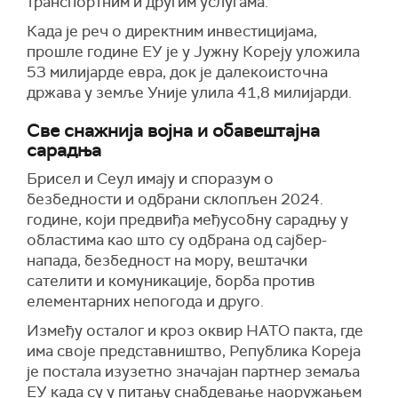
транспортним и другим услугама.
Када је реч о директним инвестицијама,
прошле године ЕУ је у Јужну Кореју уложила
53 милијарде евра, док је далекоисточна
држава у земље Уније улила 41,8 милијарди.
Све снажнија војна и обавештајна
сарадња
Брисел и Сеул имају и споразум о
безбедности и одбрани склопљен 2024.
године, који предвиђа међусобну сарадњу у
областима као што су одбрана од сајбер-
напада, безбедност на мору, вештачки
сателити и комуникације, борба против
елементарних непогода и друго.
Између осталог и кроз оквир НАТО пакта, где
има своје представништво, Република Кореја
је постала изузетно значајан партнер земаља
ЕУ када су у питању снабдевање наоружањем