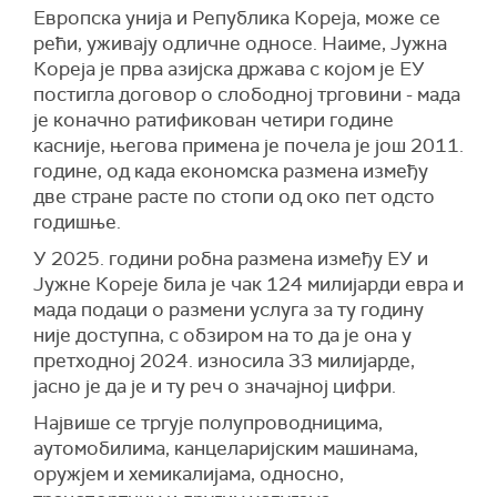
Европска унија и Република Кореја, може се
рећи, уживају одличне односе. Наиме, Јужна
Кореја је прва азијска држава с којом је ЕУ
постигла договор о слободној трговини - мада
је коначно ратификован четири године
касније, његова примена је почела је још 2011.
године, од када економска размена између
две стране расте по стопи од око пет одсто
годишње.
У 2025. години робна размена између ЕУ и
Јужне Кореје била је чак 124 милијарди евра и
мада подаци о размени услуга за ту годину
није доступна, с обзиром на то да је она у
претходној 2024. износила 33 милијарде,
јасно је да је и ту реч о значајној цифри.
Највише се тргује полупроводницима,
аутомобилима, канцеларијским машинама,
оружјем и хемикалијама, односно,