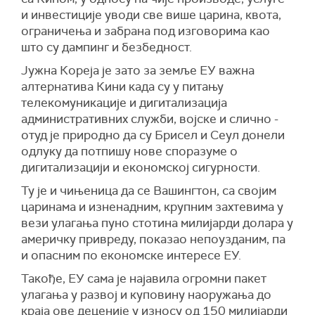
и инвестиције уводи све више царина, квота,
ограничења и забрана под изговорима као
што су дампинг и безбедност.
Јужна Кореја је зато за земље ЕУ важна
алтернатива Кини када су у питању
телекомуникације и дигитализација
административних служби, војске и слично -
отуд је природно да су Брисел и Сеул донели
одлуку да потпишу нове споразуме о
дигитализацији и економској сигурности.
Ту је и чињеница да се Вашингтон, са својим
царинама и изненадним, крупним захтевима у
вези улагања пуно стотина милијарди долара у
америчку привреду, показао непоузданим, па
и опасним по економске интересе ЕУ.
Такође, ЕУ сама је најавила огромни пакет
улагања у развој и куповину наоружања до
краја ове деценије у износу од 150 милијарди