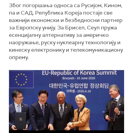
Због погоршања односа са Русијом, Кином,
па и САД, Република Кореја постаје све
важнији економски и безбедносни партнер
за Европску унију. За Брисел, Сеул пружа
есенцијалну алтернативу за америчко
наоружање, руску нуклеарну технологију и
кинеску електронику и телекомуникациону
опрему.