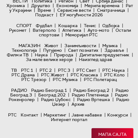
|
|
|
|
ВЕСТИ
Политика
Регион
Свет
Србија данас
|
|
|
|
Хроника
Друштво
Економија
Мерила времена
Рат
|
|
|
|
у Украјини
Време
Сервисне вести
Сматрачница
|
Подкаст
ЕУ могућности 2026
|
|
|
|
СПОРТ
Фудбал
Кошарка
Тенис
Одбојка
|
|
|
|
Рукомет
Ватерполо
Атлетика
Ауто-мото
Остали
|
спортови
Меморијал РТС
|
|
|
МАГАЗИН
Живот
Занимљивости
Музика
|
|
|
|
Технологијa
Путујемо
Свет познатих
Здравље
|
|
|
|
Филм и ТВ
Наука
Природа
Дигитални предузетник
|
За мале велике хероје
Наизглед здрав
|
|
|
|
|
ТВ
РТС 1
РТС 2
РТС 3
РТС Свет
РТС Наука
|
|
|
|
РТС Драма
РТС Живот
РТС Класика
РТС Коло
|
|
РТС Трезор
РТС Музика
РТС Полетарац
|
|
РАДИО
Радио Београд 1
Радио Београд 2
Радио
|
|
|
Београд 3
Београд 202
Радио Плетеница
Радио
|
|
|
Рокенролер
Радио Џубокс
Радио Вртешка
Радио
|
Џезер
Архив
|
|
|
|
РТС
Контакт
Маркетинг
Јавне набавке
Конкурси
Интернет портал
МАПА САЈТА