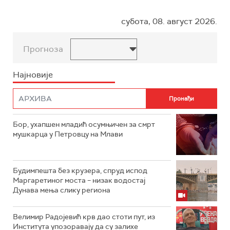
субота, 08. август 2026.
Прогноза
Најновије
Бор, ухапшен младић осумњичен за смрт
мушкарца у Петровцу на Млави
Будимпешта без крузера, спруд испод
Маргаретиног моста – низак водостај
Дунава мења слику региона
Велимир Радојевић крв дао стоти пут, из
Института упозоравају да су залихе