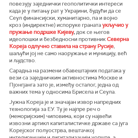
повезују заједнички геополитички интереси
када је у питању рат у Украјини, будући да се
Сеул финансијски, хуманитарно, па и војно
кроз (индиректне) испоруке граната
укључио у
пружање подршке Кијеву
,
док се његов
идеолошки и безбедносни противник
Северна
Кореја одлучно ставила на страну Русије
,
шаљући јој не само наоружање и муницију, већ
и људство.
Сарадња на размени обавештајних података у
вези са заједничким активностима Москве и
Пјонгјанга зато је, између осталог, једна од
важних тема у односима Брисела и Сеула.
Јужна Кореја је и значајан извор напредних
технологија за ЕУ. Ту је најпре реч о
(меморијским) чиповима, који су највећи
извозни артикл капиталистичке државе са југа
Корејског полуострва, вештачкој
интелигенцији и дигитализацији уопште, а