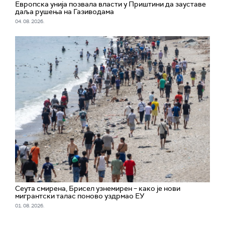
Европска унија позвала власти у Приштини да зауставе
даља рушења на Газиводама
04. 08. 2026.
Сеута смирена, Брисел узнемирен – како је нови
мигрантски талас поново уздрмао ЕУ
01. 08. 2026.