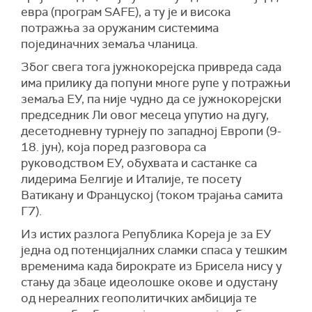
евра (програм SAFE), а ту је и висока
потражња за оружаним системима
појединачних земаља чланица.
Због свега тога јужнокорејска привреда сада
има прилику да попуни многе рупе у потражњи
земаља ЕУ, па није чудно да се јужнокорејски
председник Ли овог месеца упутио на дугу,
десетодневну турнеју по западној Европи (9-
18. јун), која поред разговора са
руководством ЕУ, обухвата и састанке са
лидерима Белгије и Италије, те посету
Ватикану и Француској (током трајања самита
Г7).
Из истих разлога Република Кореја је за ЕУ
једна од потенцијалних сламки спаса у тешким
временима када бирократе из Брисела нису у
стању да збаце идеолошке окове и одустану
од нереалних геополитичких амбиција те