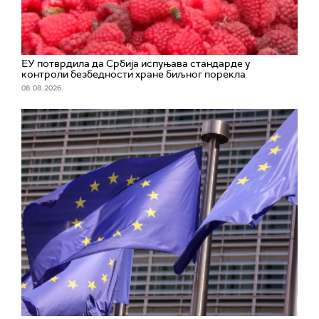
ЕУ потврдила да Србија испуњава стандарде у
контроли безбедности хране биљног порекла
08. 08. 2026.