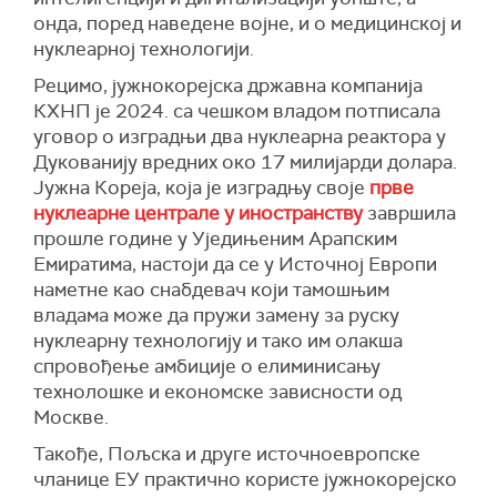
онда, поред наведене војне, и о медицинској и
нуклеарној технологији.
Рецимо, јужнокорејска државна компанија
КХНП је 2024. са чешком владом потписала
уговор о изградњи два нуклеарна реактора у
Дукованију вредних око 17 милијарди долара.
Јужна Кореја, која је изградњу своје
прве
нуклеарне централе у иностранству
завршила
прошле године у Уједињеним Арапским
Емиратима, настоји да се у Источној Европи
наметне као снабдевач који тамошњим
владама може да пружи замену за руску
нуклеарну технологију и тако им олакша
спровођење амбиције о елиминисању
технолошке и економске зависности од
Москве.
Такође, Пољска и друге источноевропске
чланице ЕУ практично користе јужнокорејско