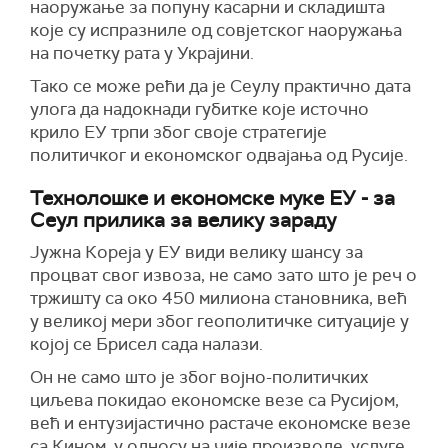
наоружање за попуну касарни и складишта
које су испразниле од совјетског наоружања
на почетку рата у Украјини.
Тако се може рећи да је Сеулу практично дата
улога да надокнади губитке које источно
крило ЕУ трпи због своје стратегије
политичког и економског одвајања од Русије.
Технолошке и економске муке ЕУ - за
Сеул прилика за велику зараду
Јужна Кореја у ЕУ види велику шансу за
процват свог извоза, не само зато што је реч о
тржишту са око 450 милиона становника, већ
у великој мери због геополитичке ситуације у
којој се Брисел сада налази.
Он не само што је због војно-политичких
циљева покидао економске везе са Русијом,
већ и ентузијастично растаче економске везе
са Кином, у односу на чије производе, услуге