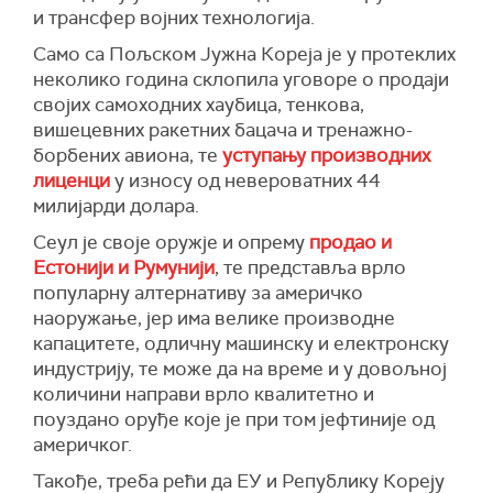
и трансфер војних технологија.
Само са Пољском Јужна Кореја је у протеклих
неколико година склопила уговоре о продаји
својих самоходних хаубица, тенкова,
вишецевних ракетних бацача и тренажно-
борбених авиона, те
уступању производних
лиценци
у износу од невероватних 44
милијарди долара.
Сеул је своје оружје и опрему
продао и
Естонији и Румунији
, те представља врло
популарну алтернативу за америчко
наоружање, јер има велике производне
капацитете, одличну машинску и електронску
индустрију, те може да на време и у довољној
количини направи врло квалитетно и
поуздано оруђе које је при том јефтиније од
америчког.
Такође, треба рећи да ЕУ и Републику Кореју