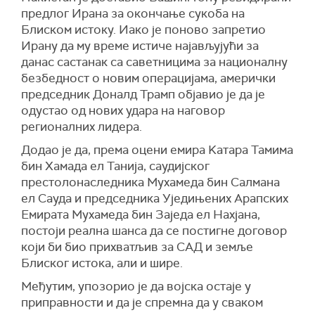
да Бела кућа сматра да тај документ није
непријатељи усуде да направе још једну
предлог Ирана за окончање сукоба на
одложи напад јер ће "бити постигнут договор
довољан за постизање коначног договора.
грешку, одговорити далеко већом силом и
Блиском истоку. Иако је поново запретио
који ће бити веома прихватљив за Сједињене
спремношћу него током 40-дневног
Ирану да му време истиче најављујући за
Америчке Државе, као и за све земље Блиског
Иранска агенција
Тасним
пренела је да
наметнутог рата.
данас састанак са саветницима за националну
истока и шире".
Техеран и даље оцењује америчке захтеве као
безбедност о новим операцијама, амерички
превише строге.
"Бранићемо права иранског народа свом
Обраћајући се новинарима касније у
председник Доналд Трамп објавио је да је
снагом и одсећи руку сваком агресору",
понедељак, рекао је да би Сједињене Државе
(
Танјуг
)
одустао од нових удара на наговор
закључио је командант штаба Хатам ел Анбија.
биле задовољне ако би се постигао споразум
регионалних лидера.
са Ираном који би спречио Техеран да дође до
(
Танјуг
)
Додао је да, према оцени емира Kатара Тамима
нуклеарног оружја.
бин Хамада ел Танија, саудијског
"Чини се да постоји веома добра шанса да
престолонаследника Мухамеда бин Салмана
нешто договоре. Ако то можемо да
ел Сауда и председника Уједињених Арапских
постигнемо без бомбардовања до бесвести,
Емирата Мухамеда бин Заједа ел Нахјана,
био бих веома задовољан", рекао је Трамп.
постоји реална шанса да се постигне договор
Пакистански извор потврдио је да је
који би био прихватљив за САД и земље
Исламабад, који преноси поруке између
Блиског истока, али и шире.
страна још од једине рунде мировних
Међутим, упозорио је да војска остаје у
преговора прошлог месеца, проследио
приправности и да је спремна да у сваком
ирански предлог Вашингтону.