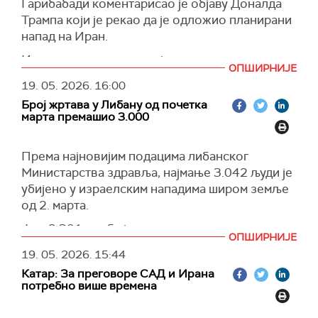
Гарибабади коментарисао је објаву Доналда
право да одговоре на такве "терористичке
Трампа који је рекао да је одложио планирани
нападе".
напад на Иран.
(
Tanjug
/
Reuters
)
Истовремено, говорио је и о спремности за
ОПШИРНИЈЕ
масовни напад у сваком тренутку“, написао је
19. 05. 2026.
16:00
Гарибабади, заменик иранског министра
Број жртава у Либану од почетка
спољних послова за правне и међународне
марта премашио 3.000
послове на платформи
Икс
.
Како је истакао, то значи именовање 'претње'
Према најновијим подацима либанског
'приликом за мир“.
Министарства здравља, најмање 3.042 људи је
Иран, уједињен и одлучно, спреман је да се
убијено у израелским нападима широм земље
суочи са сваком војном агресијом“, додао је
од 2. марта.
Гарибабади.
Још 9.301 особа је рањена у истом периоду.
ОПШИРНИЈЕ
(
x.com
)
(
Al Jazeera
)
19. 05. 2026.
15:44
Катар: За преговоре САД и Ирана
потребно више времена