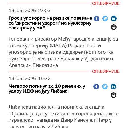
Међу убијенима су три жене и троје деце.
ОПШИРНИЈЕ
У ваздушном нападу су повређене три особе,
19. 05. 2026.
23:03
укључујући и дете.
Гроси упозорио на ризике повезане
са "директним ударом" на нуклеарну
Al Jazeera
електрану у УАЕ
Генерални директор Међународне агенције за
атомску енергију (ИАЕА) Рафаел Гроси
упозорио је на ризике од директног поготка
нуклеарне електране Бараках у Уједињеним
Арапским Емиратима.
ОПШИРНИЈЕ
"Желим да потпуно и недвосмислено нагласим
19. 05. 2026.
19:32
– у случају напада на нуклеарну електрану
Четворо погинулих, 10 рањених у
Бараках, директан погодак могао би да доведе
удару ИДФ на југу Либана
до веома високог ослобађања
радиоактивности у животну средину", рекао је
Либанска национална новинска агенција
Гроси на посебној седници Савета
објавила је да су четири тела пронађена након
безбедности Уједињених нација одржаној
израелског напада на Деир Канун ел Нахр у
поводом напада на нуклеарну електрану
округу Тир на југу Либана.
Бараках у Уједињеним Арапским Емиратима