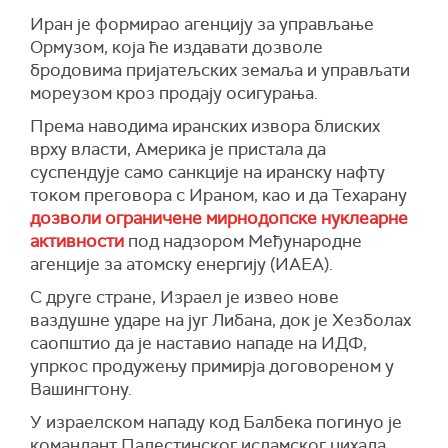
Иран је формирао агенцију за управљање
Један амерички званичник, који је желео да
Ормузом, која ће издавати дозволе
остане анониман, негирао је извештај иранске
бродовима пријатељских земаља и управљати
агенције
Тасним
да је Вашингтон пристао да
мореузом кроз продају осигурања.
укине нафтне санкције Ирану током трајања
преговора.
Према наводима иранских извора блиских
врху власти, Америка је пристала да
Америчко-израелско бомбардовање однело
суспендује само санкције на иранску нафту
је хиљаде живота у Ирану пре него што је
током преговора с Ираном, као и да Техарану
обустављено примирјем почетком априла.
дозволи ограничене мирнодопске нуклеарне
Израел је убио још хиљаде људи и раселио
активности
под надзором Међународне
стотине хиљада у Либану, који је напао у
агенције за атомску енергију (ИАЕА).
потрази за милицијом Хезболах коју подржава
Иран. Ирански напади на Израел и суседне
С друге стране, Израел је извео нове
заливске државе однели су десетине живота.
ваздушне ударе на југ Либана, док је Хезболах
саопштио да је наставио нападе на ИДФ,
Примирје са Ираном углавном се одржава,
упркос продужењу примирја договореном у
иако су у последње време беспилотне
Вашингтону.
летелице лансиране из Ирака ка земљама
Залива, укључујући Саудијску Арабију и Кувајт,
У израелском нападу код Балбека погинуо је
вероватно од стране Ирана и његових
командант Палестинског исламског џихада