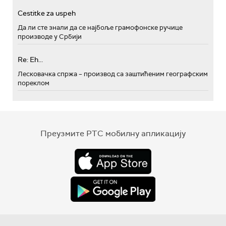
Cestitke za uspeh
Да ли сте знали да се најбоље грамофонске ручице
производе у Србији
Re: Eh...
Лесковачка спржа – производ са заштићеним географским
пореклом
Преузмите РТС мобилну апликацију