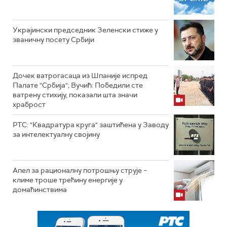
Украјински председник Зеленски стиже у
званичну посету Србији
Дочек ватрогасаца из Шпаније испред
Палате "Србија"; Вучић: Победили сте
ватрену стихију, показали шта значи
храброст
РТС: "Квадратура круга" заштићена у Заводу
за интелектуалну својину
Апел за рационалну потрошњу струје –
климе троше трећину енергије у
домаћинствима