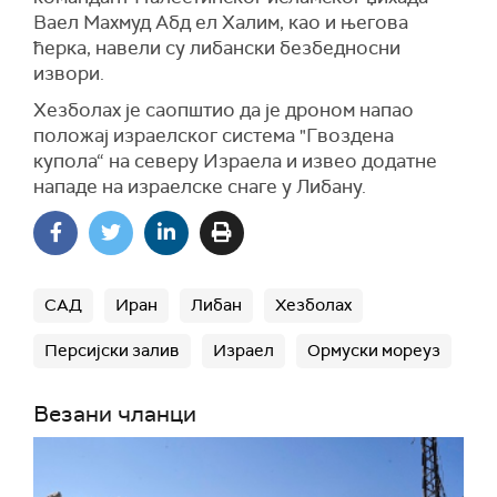
савезника.
Ваел Махмуд Абд ел Халим, као и његова
ћерка, навели су либански безбедносни
Трамп и израелски премијер Бењамин
извори.
Нетањаху изјавили су да су покренули рат
како би ограничили иранску подршку
Хезболах је саопштио да је дроном напао
регионалним милицијама, демонтирали његов
положај израелског система "Гвоздена
нуклеарни програм, уништили ракетне
купола“ на северу Израела и извео додатне
капацитете и створили услове да Иранци
нападе на израелске снаге у Либану.
свргну своје владаре.
Међутим, рат још није лишио Иран његових
залиха уранијума обогаћеног близу нивоа
погодног за оружје, нити његове способности
САД
Иран
Либан
Хезболах
да прети суседима ракетама, дроновима и
посредничким милицијама.
Персијски залив
Израел
Ормуски мореуз
Верско руководство Исламске Републике,
које се почетком године суочило са масовним
Везани чланци
устанком, издржало је ударе велике силе без
знакова организоване опозиције.