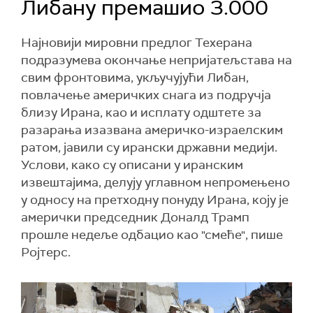
Либану премашио 3.000
Најновији мировни предлог Техерана
подразумева окончање непријатељстава на
свим фронтовима, укључујући Либан,
повлачење америчких снага из подручја
близу Ирана, као и исплату одштете за
разарања изазвана америчко-израелским
ратом, јавили су ирански државни медији.
Услови, како су описани у иранским
извештајима, делују углавном непромењено
у односу на претходну понуду Ирана, коју је
амерички председник Доналд Трамп
прошле недеље одбацио као "смеће", пише
Ројтерс.