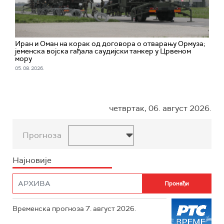
Иран и Оман на корак од договора о отварању Ормуза;
jеменска војска гађала саудијски танкер у Црвеном
мору
05. 08. 2026.
четвртак, 06. август 2026.
Прогноза
Најновије
Временска прогноза 7. август 2026.