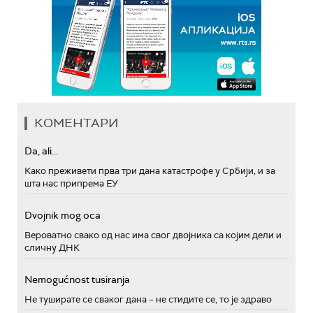
КОМЕНТАРИ
Da, ali...
Како преживети прва три дана катастрофе у Србији, и за
шта нас припрема ЕУ
Dvojnik mog oca
Вероватно свако од нас има свог двојника са којим дели и
сличну ДНК
Nemogućnost tusiranja
Не туширате се сваког дана – не стидите се, то је здраво