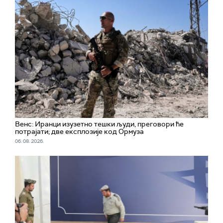
(Ројтерс)
Венс: Иранци изузетно тешки људи, преговори ће
потрајати; две експлозије код Ормуза
06. 08. 2026.