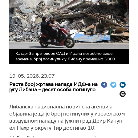
Катар: За преговоре САД и Ирана потребно више
времена; број погинулих у Либану премашио 3.000
19. 05. 2026.
23:07
Расте број жртава напада ИДФ-а на
југу Либана – десет особа погинуло
Либанска национална новинска агенција
објавила је да је број погинулих у израелском
ваздушном нападу на јужни град Деир Канун
ел Нахр у округу Тир достигао 10.