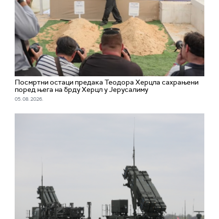
Посмртни остаци предака Теодора Херцла сахрањени
поред њега на брду Херцл у Јерусалиму
05. 08. 2026.