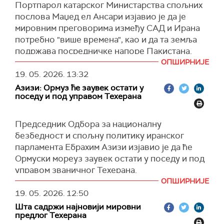
Портпарол катарског Министарства спољних
послова Маџед ел Ансари изјавио је да је
мировним преговорима између САД и Ирана
потребно "више времена", као и да та земља
подржава посредничке напоре Пакистана.
ОПШИРНИЈЕ
"Подржавамо дипломатске напоре Пакистана
19. 05. 2026.
13:32
који је показао озбиљност у окупљању страна
Азизи: Ормуз ће заувек остати у
и проналажењу решења, и верујемо да је
поседу и под управом Техерана
потребно више времена", рекао је Ел Ансари
на конференцији за новинаре, преноси
Ал
Председник Одбора за националну
Џазира
.
безбедност и спољну политику иранског
Истакао је да ниједна земља нема право, ни
парламента Ебрахим Азизи изјавио је да ће
под којим околностима, да "омета" приступ
Ормуски мореуз заувек остати у поседу и под
Ормуском мореузу, и да то што су само два
управом званичног Техерана.
танкера за течни природни гас прешла тај
ОПШИРНИЈЕ
Азизи је рекао да је Ормуски мореуз
мореуз, не значи да је нормализован
19. 05. 2026.
12:50
"свеобухватна економска, политичка и војна
саобраћај.
Шта садржи најновији мировни
полуга Ирана", као и да ће бити одбрањен
Катарски званичник је казао да је Доха у
предлог Техерана
"пуном снагом", преноси
Press TV.