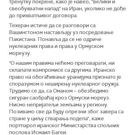
тренутку покрене, како је навео, "велики и
Иако ниједна страна јавно није открила
свеобухватни напад" на Иран, уколико не дође
уступке у преговорима који су у застоју већ
до прихватљивог договора.
месец дана, један високи ирански званичник
Техеран истиче да се разговори са
наговестио је у понедељак да Вашингтон
Вашингтоном настављају уз посредовање
можда ублажава неке своје захтеве.
Пакистана. Понавља да се не одриче
Према том извору, САД су пристале да
нуклеарних права и права у Ормуском
ослободе четвртину замрзнутих иранских
мореузу.
средстава – укупно вредних десетине
''О нашим правима нећемо преговарати, ни
милијарди долара – која се налазе у страним
склапати компромисе са другима. Иранско
банкама. Иран, међутим, захтева ослобађање
право на обогаћивање уранијума признато је
целокупне имовине.
споразумом о неширењу нуклеарног оружја.
Такође је наведено да је Вашингтон показао
Трудимо се да, са Оманом – обезбедимо
већу флексибилност у погледу омогућавања
сигуран саобраћај кроз Ормуски мореуз.
Ирану да настави одређене мирнодопске
Нисмо непријатељи земљама у региону.
нуклеарне активности под надзором
Позивамо све да буду опрезни због завера са
Међународне агенције за атомску енергију.
стране у циљу стварања подела'', каже
портпарол иранског Министарства спољних
Сједињене Државе нису потврдиле да су се у
послова Исмаил Багеи.
преговорима сложиле са било чим.