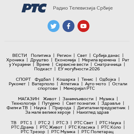
Радио Телевизија Србије
|
|
|
|
ВЕСТИ
Политика
Регион
Свет
Србија данас
|
|
|
|
Хроника
Друштво
Економија
Мерила времена
Рат
|
|
|
|
у Украјини
Време
Сервисне вести
Сматрачница
|
Подкаст
ЕУ могућности 2026
|
|
|
|
СПОРТ
Фудбал
Кошарка
Тенис
Одбојка
|
|
|
|
Рукомет
Ватерполо
Атлетика
Ауто-мото
Остали
|
спортови
Меморијал РТС
|
|
|
МАГАЗИН
Живот
Занимљивости
Музика
|
|
|
|
Технологијa
Путујемо
Свет познатих
Здравље
|
|
|
|
Филм и ТВ
Наука
Природа
Дигитални предузетник
|
За мале велике хероје
Наизглед здрав
|
|
|
|
|
ТВ
РТС 1
РТС 2
РТС 3
РТС Свет
РТС Наука
|
|
|
|
РТС Драма
РТС Живот
РТС Класика
РТС Коло
|
|
РТС Трезор
РТС Музика
РТС Полетарац