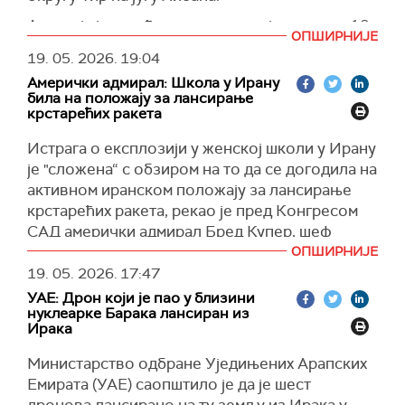
протеклог викенда, преноси
Ал Џазира
.
Aгенција је такође известила да је више од 10
ОПШИРНИЈЕ
људи повређено у ваздушном нападу,
"Погодак који би онеспособио линије за
19. 05. 2026.
19:04
укључујући жене и децу.
снабдевање електричном енергијом могао би
Амерички адмирал: Школа у Ирану
да повећа вероватноћу топљења језгра
Спасилачки тимови настављају потрагу за
била на положају за лансирање
реактора, што би могло да доведе до великог
крстарећих ракета
несталим особама, а уклањање рушевина је и
ослобађања радиоактивности. У најгорим
даље траје.
Истрага о експлозији у женској школи у Ирану
случајевима, оба сценарија би захтевала
(
Al Jazeera
)
је "сложена“ с обзиром на то да се догодила на
заштитне мере попут евакуација", додао је
активном иранском положају за лансирање
Гроси.
крстарећих ракета, рекао је пред Конгресом
Истиче и да су напади на нуклеарна
САД амерички адмирал Бред Купер, шеф
постројења намењена мирнодопској употреби
Централне команде војске САД (CENTCOM).
ОПШИРНИЈЕ
неприхватљиви.
19. 05. 2026.
17:47
Ројтерс
подсећа да је првобитна интерна војна
Навео је да је после напада напајање
УАЕ: Дрон који је пао у близини
истрага САД показала да су америчке снаге
нуклеарке Барака лансиран из
електричном енергијом ван постројења
вероватно одговорне за уништење женске
Ирака
обновљено, што представља "важан корак за
школе у​​Минабу.
нуклеарну безбедност".
Министарство одбране Уједињених Арапских
Пентагон је од тада подигао истрагу на виши
Емирата (УАЕ) саопштило је да је шест
Власти у Абу Дабију саопштиле су у недељу да
ниво.