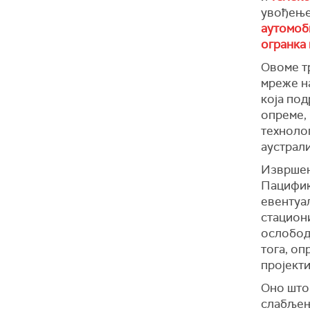
увођењ
аутомоб
огранка 
Овоме тр
мреже н
која по
опреме,
технолог
аустрали
Извршена
Пацифику
евентуа
стациони
ослобод
тога, оп
пројекти
Оно што 
слабљењ