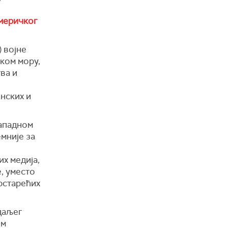
меричког
 војне
ком мору,
ва и
инских и
западном
мније за
их медија,
, уместо
рстарећих
 даљег
им