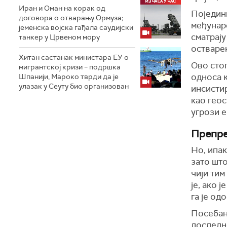
Иран и Оман на корак од
Поједин
договора о отварању Ормуза;
међунаро
jеменска војска гађала саудијски
сматрају
танкер у Црвеном мору
остваре
Хитан састанак министара ЕУ о
Ово стог
мигрантској кризи – подршка
односа к
Шпанији, Мароко тврди да је
улазак у Сеуту био организован
инсистир
као геос
угрози 
Препре
Но, ипак
зато што
чији тим
је, ако 
га је од
Посебан
доследно