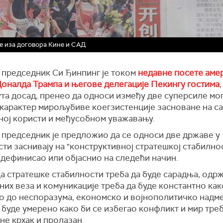
је иза договора Кине и САД
 председник Си Ђинпинг је током
недавне посете аме
Доналда Трампа и његове делегације Пекингу гостима
та досад, пренео да односи између две суперсиле мог
 карактер мирољубиве коегзистенције засноване на с
ној користи и међусобном уважавању.
 председник је предложио да се односи две државе у
ти заснивају на "конструктивној стратешкој стабилност
 дефинисао или објаснио на следећи начин.
а стратешке стабилности треба да буде сарадња, одр
их веза и комуникације треба да буде константно как
о до неспоразума, економско и војнополитичко надм
 буде умерено како би се избегао конфликт и мир треб
а не крхак и пролазан.