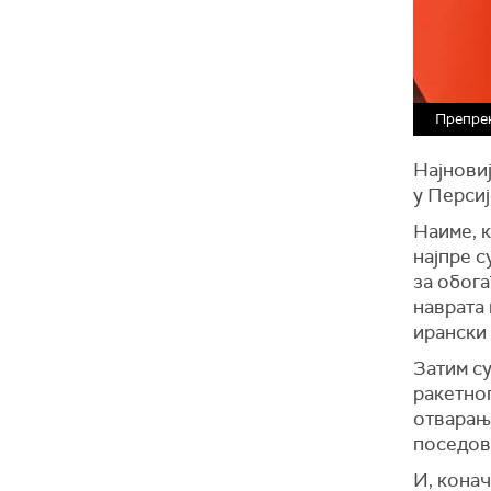
Препрек
Најновиј
у Персиј
Наиме, 
најпре 
за обога
наврата 
ирански 
Затим су
ракетног
отварањ
поседов
И, конач