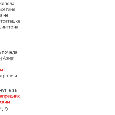
 желела
есетине,
а не
стратешке
шингтона
а почела
 Азији,
ем
атроле и
ут је за
апредних
еским
ајну
,