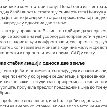
и кинески коментатори, попут Џона Гонга из Центра з
дну безбедност и стратегију Универзитета Цингхуа у
 да је, пошто је америчка страна прихватила тај предло
н напредак у односима две земље.
а што је у прошлости Вашингтон одбијао да усвоји ко
оји се заснива на међусобној равноправности и уважа
ао на надметању и конфронтацији, све време гледајућ
тратешког изазивача и ривала који има жељу и средст
економски и војнополитички примат САД у свету.
ке стабилизацији односа две земље
, тешко је бити оптимиста, сматрају други аналитичари,
 није познато у којој мери се делегација председника 
 иначе не важи за студиозан, припремила за састанак 
је уопште, проучила предлог председника Сија до трену
обрила.
 проблем је доследност, или боље рећи недостатак
сти на америчкој страни, јер она врло често мења ста