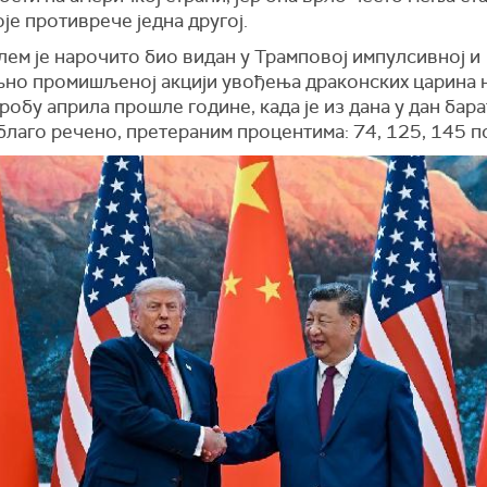
оје противрече једна другој.
лем је нарочито био видан у Трамповој импулсивној и
но промишљеној акцији увођења драконских царина 
робу априла прошле године, када је из дана у дан бар
благо речено, претераним процентима: 74, 125, 145 п