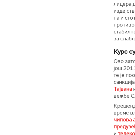
лидера д
издејст
па и сто
противр
стабилн
за слаб
Курс с
Ово зато
још 201
те је п
санкција
Тајвана
и
вежбе С
Крешендо
време в
чипова 
предузе
и
телеко