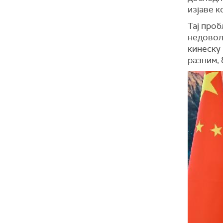
изјаве к
Тај проб
недовољ
кинеску 
разним, 