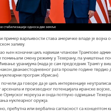
е стабилизацији односа две земље
и пример варљивости става америчке владе је војна 
ском заливу.
као њен коначни циљ највиши чланови Трампове адми
су помињали смену режиму у Техерану, па уништење п
ћивање уранијума (мада је сам председник Трамп у ви
након дванаестодневног рата прошле године тврдио д
нуклеарни програм збрисан).
 почели да говоре да је циљ интервенције неутралис
 арсенала и производног потенцијала иранске војске,
е Ормуског мореуза и онда потпуно одрицање Техера
ања нуклеарног оружја.
но, прећутна или вербална сагласност са концептом 