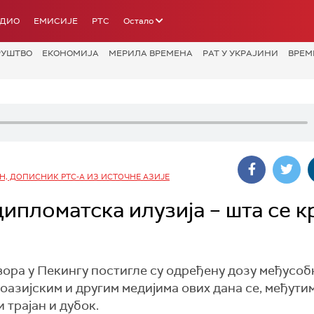
АДИО
ЕМИСИЈЕ
РТС
Остало
РУШТВО
ЕКОНОМИЈА
МЕРИЛА ВРЕМЕНА
РАТ У УКРАЈИНИ
ВРЕМ
, ДОПИСНИК РТС-А ИЗ ИСТОЧНЕ АЗИЈЕ
ипломатска илузија – шта се к
ора у Пекингу постигле су одређену дозу међусоб
азијским и другим медијима ових дана се, међутим
 трајан и дубок.