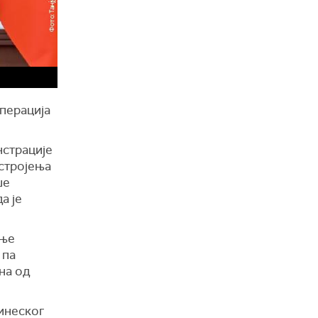
операција
нстрације
остројења
ше
а је
ање
 па
на од
кинеског