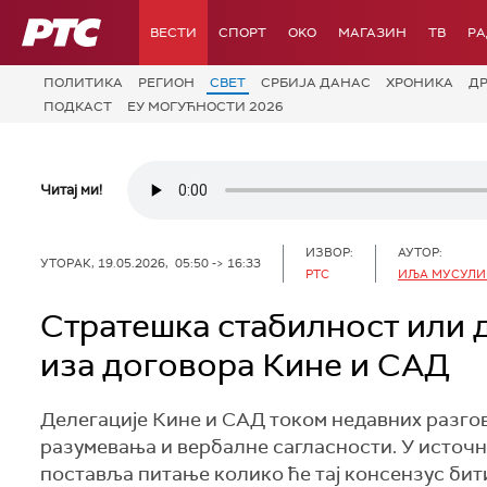
РТС
ВЕСТИ
СПОРТ
OKO
МАГАЗИН
ТВ
Р
ПОЛИТИКА
РЕГИОН
СВЕТ
СРБИЈА ДАНАС
ХРОНИКА
Д
ПОДКАСТ
ЕУ МОГУЋНОСТИ 2026
Читај ми!
ИЗВОР:
АУТОР:
УТОРАК, 19.05.2026, 05:50 -> 16:33
РТС
ИЉА МУСУЛИН
Стратешка стабилност или д
иза договора Кине и САД
Делегације Кине и САД током недавних разгов
разумевања и вербалне сагласности. У источно
поставља питање колико ће тај консензус бити