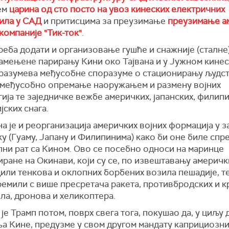
ем
царина од сто посто на увоз кинеских електричних
ила у САД
и притисцима за преузимање
преузимање а
компаније "Тик-ток"
.
еба додати и организовање гушће и снажније (сталне)
амењене парирању Кини око Тајвана и у Јужном кинес
дразумева међусобне споразуме о стационирању људст
 међусобно опремање наоружањем и размену војних
ија те заједничке вежбе америчких, јапанских, филип
јских снага.
 је и реорганизација америчких војних формација у 
 (Гуаму, Јапану и Филипинима) како би оне биле спре
лни рат са Кином. Ово се посебно односи на маринце
ране на Окинави, који су се, по извештавању америчк
или тенкова и оклопних борбених возила пешадије, те
ремили с више пресретача ракета, противбродских и к
ла, дронова и хеликоптера.
је Трамп потом, поврх свега тога, покушао да, у циљу
а Кине, предузме у свом другом мандату каприциозн