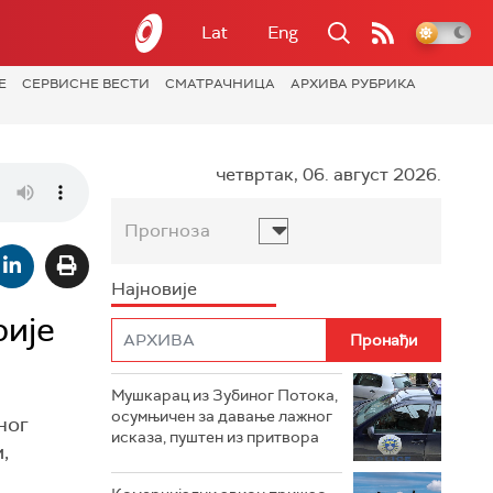
Lat
Eng
Е
СЕРВИСНЕ ВЕСТИ
СМАТРАЧНИЦА
АРХИВА РУБРИКА
четвртак, 06. август 2026.
Прогноза
Најновије
рије
Мушкарац из Зубиног Потока,
осумњичен за давање лажног
ног
исказа, пуштен из притвора
,