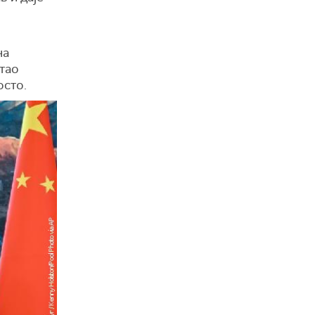
на
атао
осто.