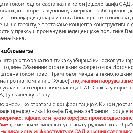
ата током једног састанка на којем је делегација САД
вовати договоре за куповину америчке робе вредне д
тине милијарди долара и стога била врло мотивисана д
ечи, не гарантује претакање концепта конструктивне 
ости у праксу и промену вишедеценијске политике Ва
љење Кине.
укобљавања
 што је отворена политика сузбијања кинеског утицај
1. године Обаминим стратешким заокретом ка Источној
ооштрена током првог Трамповог мандата технолошким
ма против компаније "Хуавеј",
појачаним наоружавањ
 увлачењем европских чланица НАТО пакта у војне п
АД уз кинеску обалу.
 америчке стратегије конфронтације с Кином достигн
ладе председника Џозефа Бајдена забраном продаје
н
америчке, тајванске и јужнокорејске производње кин
ћима
, ометањем кинеских улагања у руднике и саобраћ
муникациону инфраструктуру САД и њених савезника