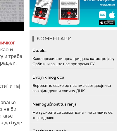
КОМЕНТАРИ
ричког
, као и
Da, ali...
у и треба
Како преживети прва три дана катастрофе у
арадњи,
Србији, и за шта нас припрема ЕУ
Dvojnik mog oca
и" и тај
Вероватно свако од нас има свог двојника
са којим дели и сличну ДНК
жавање
Nemogućnost tusiranja
о не би
Не туширате се сваког дана – не стидите се,
етање
то је здраво
а да буде