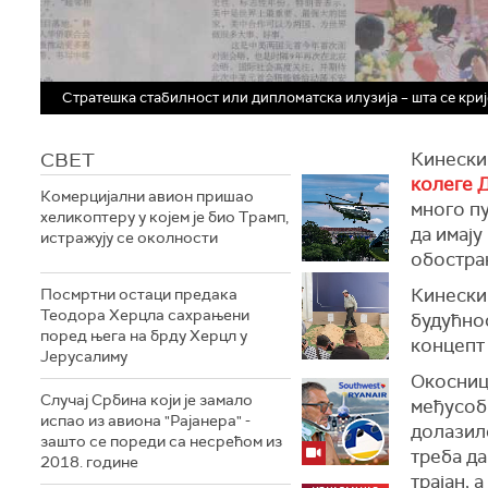
Стратешка стабилност или дипломатска илузија – шта се кри
СВЕТ
Кинески
колеге 
Комерцијални авион пришао
много пу
хеликоптеру у којем је био Трамп,
да имају
истражују се околности
обостра
Кинески
Посмртни остаци предака
Теодора Херцла сахрањени
будућнос
поред њега на брду Херцл у
концепт
Јерусалиму
Окосниц
Случај Србина који је замало
међусобн
испао из авиона "Рајанера" -
долазил
зашто се пореди са несрећом из
треба да
2018. године
трајан, 