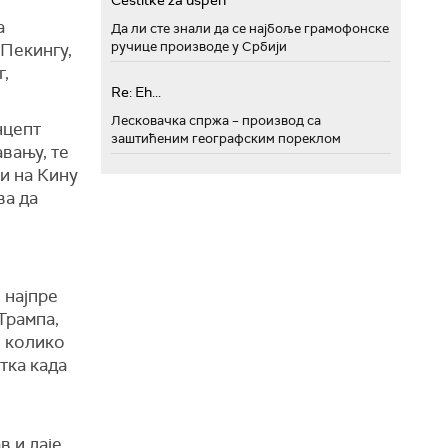
Cestitke za uspeh
а
Да ли сте знали да се најбоље грамофонске
ручице производе у Србији
 Пекингу,
г,
Re: Eh...
Лесковачка спржа – производ са
нцепт
заштићеним географским пореклом
вању, те
и на Кину
ва да
 најпре
Трампа,
и колико
тка када
в и даје