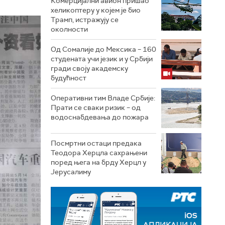
Комерцијални авион пришао
хеликоптеру у којем је био
Трамп, истражују се
околности
Од Сомалије до Мексика – 160
студената учи језик и у Србији
гради своју академску
будућност
Оперативни тим Владе Србије:
Прати се сваки ризик – од
водоснабдевања до пожара
Посмртни остаци предака
Теодора Херцла сахрањени
поред њега на брду Херцл у
Јерусалиму