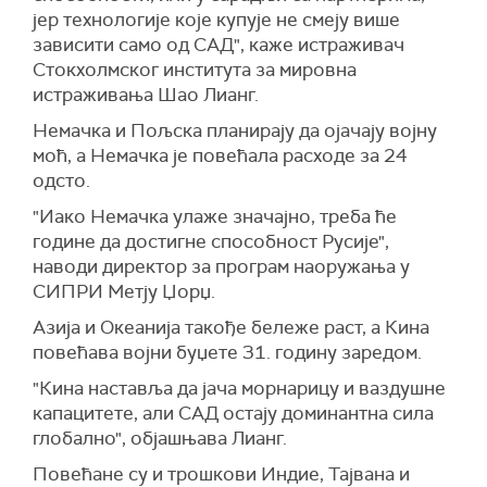
јер технологије које купује не смеју више
зависити само од САД", каже истраживач
Стокхолмског института за мировна
истраживања Шао Лианг.
Немачка и Пољска планирају да ојачају војну
моћ, а Немачка је повећала расходе за 24
одсто.
"Иако Немачка улаже значајно, треба ће
године да достигне способност Русије",
наводи директор за програм наоружања
у
СИПРИ Метју Џорџ
.
Азија и Океанија такође бележе раст, а Кина
повећава војни буџете 31. годину заредом.
"Кина наставља да јача морнарицу и ваздушне
капацитете, али САД остају доминантна сила
глобално", објашњава Лианг.
Повећане су и трошкови Индие, Тајвана и