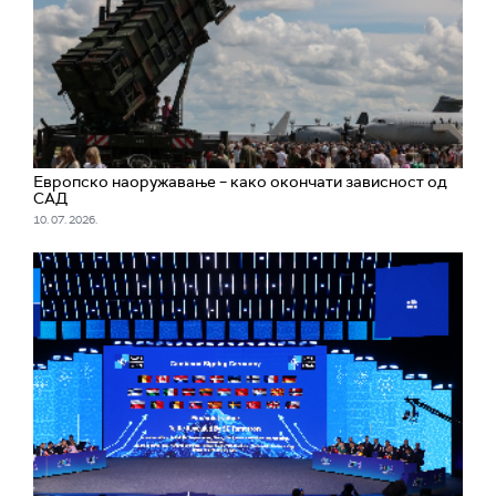
Европско наоружавање – како окончати зависност од
САД
10. 07. 2026.