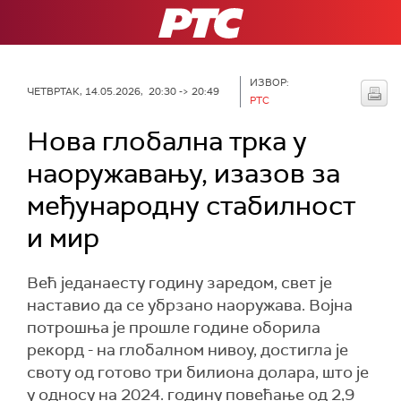
РТС
ИЗВОР:
ЧЕТВРТАК, 14.05.2026, 20:30 -> 20:49
РТС
Нова глобална трка у
наоружавању, изазов за
међународну стабилност
и мир
Већ једанаесту годину заредом, свет је
наставио да се убрзано наоружава. Војна
потрошња је прошле године оборила
рекорд - на глобалном нивоу, достигла је
своту од готово три билиона долара, што је
у односу на 2024. годину повећање од 2,9