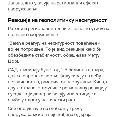
Јапана, што указује на регионални ефекат
наоружавања.
Реакција на геополитичку несигурност
Ратови и регионалне тензије значајно утичу на
појачано наоружавање.
"Земље реагују на несигурност повећањем
војне потрошње. То је вид реакције како би
обезбедиле стабилност", објашњава Метју
Џорџ.
САД планирају буџет од 1,5 билиона долара,
док се европске земље фокусирају на већу
независност од америчког наоружања. Кина, с
друге стране, стимулише регионалну реакцију
суседа који диверзификују инвестиције и
слабе у односу на кинески раст.
Све ово указује на глобалну трку у
наоружавању која није виђена од краја