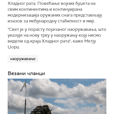
Хладног рата. Повећање војних буџета на
свим континентима и континуирана
модернизација оружаних снага представљају
изазов за међународну стабилност и мир.
"Свет је у порасту појачаног наоружавања, што
указује на нову трку у наоружању коју нисмо
видели од краја Хладног рата", каже Метју
Џорџ.
наоружавање
Везани чланци