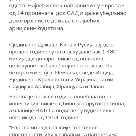
одсто. Највећи скок направили су Европа -
од 14 процената, док САД и даље убедљиво
држе врх листе држава с највећих
армијским буџетима.
Сједињене Државе, Кина и Русија заједно
прошле године су на војску дале чак 1.480
милијарди долара - више од половине
целокупне глобалне војне потрошње. На
четвртом месту је Немачка, следе Индија,
Уједињено Краљевство и Украјина, затим
Саудијска Арабија, Француска и Јапан.
Европа је прошле године повећала војне
инвестиције више од било ког другог региона,
а чланице НАТО-а подигле су буџете више
него икада од 1953. године.
"Европа мора да развије сопствене
способности, или у сарадњи са партнерима,