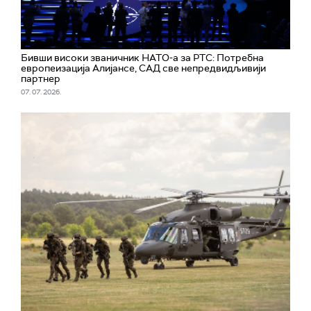
Бивши високи званичник НАТО-а за РТС: Потребна
европеизација Алијансе, САД све непредвидљивији
партнер
07. 07. 2026.