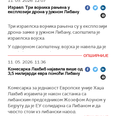
Сиријом и подржи њен економски опоравак.
11. 05. 2026.
12:07
нападима погинуле су најмање четири особе,
Израел: Три војника рањена у
међу којима и двојица браће у Набатији, док је
(
Reuters
)
експлозији дрона у јужном Либану
пет људи рањено.
(
Al Jazeera
)
Три израелска војника рањена су у експлозији
дрона-замке у јужном Либану, саопштила је
израелска војска.
У одвојеном саопштењу, војска је навела да је
раније један њен војник погинуо у нападу
ОПШИРНИЈЕ
дрона који је, према наводима Израела,
11. 05. 2026.
11:36
лансирао Хезболах ка подручју у близини
Комесарка Лахбиб најавила више од
либанске границе.
3,5 милијарди евра помоћи Либану
(
Al Jazeera
)
Комесарка за једнакост Европске уније Хаџа
Лахбиб изјавила је након састанка са
либанским председником Жозефом Аоуном у
Бејруту да је ЕУ солидарна са Либаном и да
чврсто стоји уз либански народ.