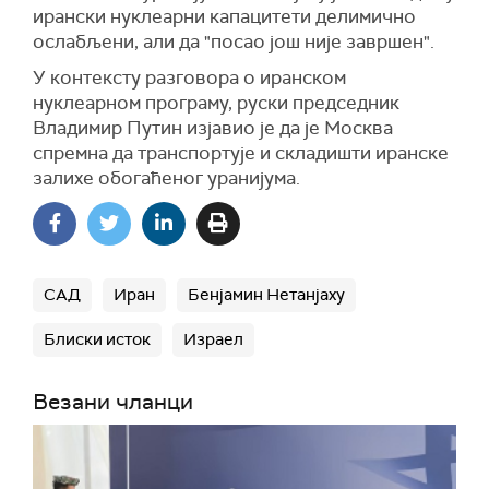
ирански нуклеарни капацитети делимично
ослабљени, али да "посао још није завршен".
У контексту разговора о иранском
нуклеарном програму, руски председник
Владимир Путин изјавио је да је Москва
спремна да транспортује и складишти иранске
залихе обогаћеног уранијума.
САД
Иран
Бенјамин Нетанјаху
Блиски исток
Израел
Везани чланци