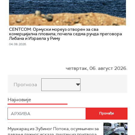
CENTCOM: Ормуски мореуз отворен за сва
комерцијална пловила; почела седма рунда преговора
Либана и Израела у Риму
04. 08. 2026.
четвртак, 06. август 2026.
Прогноза
Најновије
Мушкарац из Зубиног Потока, осумњичен за
давање лажног исказа, пуштен из притвора