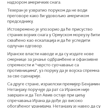
надзором америчких снага.
преговори треба да буду засновани на
Додаје се и да, како тврди извор, Трамп
"врховним државним интересима" и
Техеран је узвратио поруком да не води
"генерално не прихвата реалност" и да га због
консултацијама са земљама региона.
преговоре како би удовољио америчком
тога, како је рекао, "Иран стално побеђује".
председнику.
Ирански извор је оценио да би позитиван
Реакција долази након што је Трамп раније на
приступ Сједињених Америчких Држава
Истовремено је упозорио да ће присуство
својој друштвеној мрежи
Truth Social
написао
убрзао и унапредио преговарачки процес.
страних војних снага у Ормуском мореузу бити
да му се ирански предлог "не допада".
схваћено као ескалација и да ће уследити
"Сада је избор на Вашингтону, а његова
(Танјуг)
одлучан одговор.
спремност на политички реализам биће
пресудна", навео је исти извор.
Иранске власти наводе и да су издате нове
смернице за јачање одбрамбене и офанзивне
Предложени амерички меморандум, који
спремности и "чврсто суочавање са
садржи 14 тачака, укључује обавезу Ирана на
противницима", уз поруку да је војска спремна
мораторијум на обогаћивање уранијума, уз
за све сценарије.
истовремено постепено укидање америчких
санкција и ослобађање замрзнутих иранских
Са друге стране, израелски премијер Бенјамин
средстава.
Нетанјаху поручује да рат са Ираном није
завршен и да Тел Авив остаје при циљу
(
Al Jazeera
)
спречавања Ирана да дође до високо
обогаћеног уранијума. Нетанјаху је навео да су