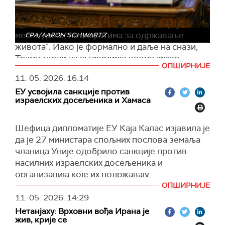
Амерички председник оценио је и да је
примирје између САД и Ирана, које траје
месец дана, "на апаратима за одржавање
EPA/AARON SCHWARTZ
живота”. Иако је формално и даље на снази,
Трамп тврди да је примирје веома крхко,
ОПШИРНИЈЕ
подсећајући да су обе стране после договора
11. 05. 2026.
16:14
размењивале ватру у Ормуском мореузу.
ЕУ усвојила санкције против
Говорећи о политичкој ситуацији у Ирану,
израелских досељеника и Хамаса
Трамп је рекао да унутар власти постоје
„умерени” и „екстремисти”. Према његовим
Шефица дипломатије ЕУ Каја Калас изјавила је
речима, умерени кругови желе договор са
да је 27 министара спољних послова земаља
САД, док се тврдолинијаши залажу за
чланица Уније одобрило санкције против
наставак сукоба.
насилних израелских досељеника и
Трамп је оптужио Иран и да је одустао од
организација које их подржавају.
претходног договора који је подразумевао да
ОПШИРНИЈЕ
Дипломате су одобриле и нове санкције
САД преузму и уклоне иранске залихе
11. 05. 2026.
14:29
против лидера Хамаса.
обогаћеног уранијума. Тврди да је Техеран у
Нетанјаху: Врховни вођа Ирана је
преговорима прихватио ту могућност, али да
"Готово је. Европска унија данас санкционише
жив, крије се