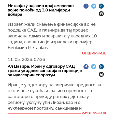
народа", поручио је Багеи.
ИДФ наводи да је један од тунелских праваца
— צבא ההגנה לישראל (@idfonline)
May 11, 2026
Нетанјаху најавио крај америчке
био део шире подземне мреже која је
војне помоћи од 3,8 милијарди
(
Al Jazeera, Reuters
)
долара
коришћена за задржавање талаца. У оквиру
тог тунела налазило се више просторија, за
Израел жели смањење финансијске војне
које израелска војска тврди да су их
подршке САД, и планира да тај процес
користили високи команданти Бригаде Хамаса
започене одмах и заврши га у наредних 10
у Кан Јунису.
година, саопштио је израелски премијер
(
Times of Israel
)
Бенјамин Нетанјаху.
ОПШИРНИЈЕ
У интервјуу за
Си-Би-Ес
на питање да ли
11. 05. 2026.
07:36
разматра смањење америчке финансијске
Ал Џазира: Иран у одговору САД
подршке, израелски премијер је потврдно
тражи укидање санкција и гаранције
одговорио.
за нуклеарни споразум
"Апсолутно. И рекао сам то председнику САД
Иран је у одговору на америчке предлоге за
Доналду Трампу", изјавио је Нетанјаху.
окончање сукоба изразио спремност за
Он је прецизирао да његова влада жели да
разговоре о прекиду ратних дејстава у
смањи америчку финансијску подршку,
региону, укључујући Либан, као и о
односно финансијску компоненту војне
нуклеарном програму, санкцијама и
сарадње две земље, на нулу.
безбедности Ормуског мореуза, уз захтев за
ОПШИРНИЈЕ