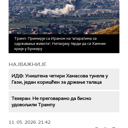
Трамп: Примирје са Ираном на "апаратима за
одржавање живота"; Нетанјаху тврди да се Хамнеи
крије у бункеру
НАЈВАЖНИЈЕ
ИДФ: Уништена четири Хамасова тунела у
Гази, један коришћен за држање талаца
Техеран: Не преговарамо да бисмо
удовољили Трампу
11. 05. 2026.
21:42