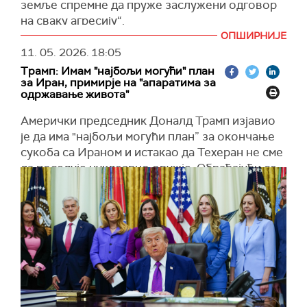
земље спремне да пруже заслужени одговор
на сваку агресију“.
ОПШИРНИЈЕ
"Погрешна стратегија и погрешне одлуке ће
11. 05. 2026.
18:05
увек довести до погрешних резултата – цео
Трамп: Имам "најбољи могући" план
свет је то већ схватио. Спремни смо на све
за Иран, примирје на "апаратима за
опције; биће изненађени“, навео је Галибаф.
одржавање живота"
(
Al Jazeera
)
Амерички председник Доналд Трамп изјавио
је да има "најбољи могући план” за окончање
сукоба са Ираном и истакао да Техеран не сме
да поседује нуклеарно оружје. Обраћајући се
новинарима у Овалном кабинету, поновиo да
је ирански контрапредлог за окончање рата
"неприхватљив”, преноси
Си-Ен-Ен
.
Трамп је поручио да је суштина америчког
плана једноставна – спречити Иран да развије
нуклеарно оружје. Навео је и да сваки будући
споразум мора да подразумева јасну обавезу
Техерана да обустави нуклеарни програм.