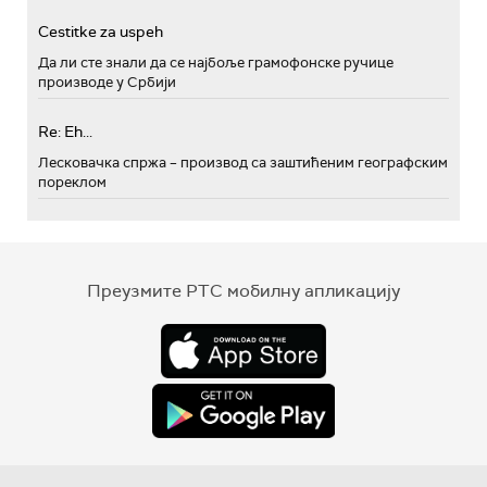
Cestitke za uspeh
Да ли сте знали да се најбоље грамофонске ручице
производе у Србији
Re: Eh...
Лесковачка спржа – производ са заштићеним географским
пореклом
Преузмите РТС мобилну апликацију