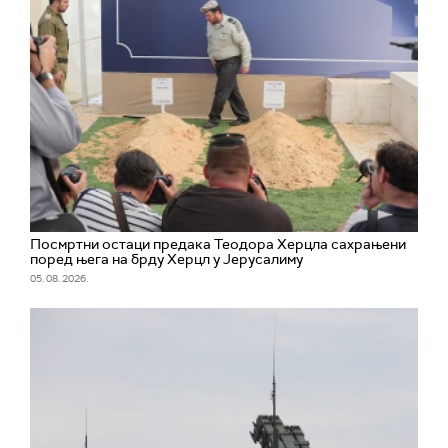
Посмртни остаци предака Теодора Херцла сахрањени
поред њега на брду Херцл у Јерусалиму
05. 08. 2026.