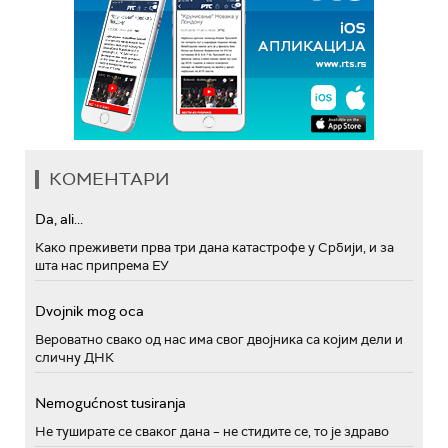
КОМЕНТАРИ
Da, ali...
Како преживети прва три дана катастрофе у Србији, и за
шта нас припрема ЕУ
Dvojnik mog oca
Вероватно свако од нас има свог двојника са којим дели и
сличну ДНК
Nemogućnost tusiranja
Не туширате се сваког дана – не стидите се, то је здраво