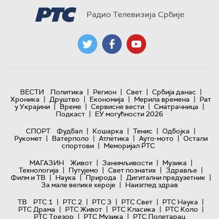
Радио Телевизија Србије
|
|
|
|
ВЕСТИ
Политика
Регион
Свет
Србија данас
|
|
|
|
Хроника
Друштво
Економија
Мерила времена
Рат
|
|
|
|
у Украјини
Време
Сервисне вести
Сматрачница
|
Подкаст
ЕУ могућности 2026
|
|
|
|
СПОРТ
Фудбал
Кошарка
Тенис
Одбојка
|
|
|
|
Рукомет
Ватерполо
Атлетика
Ауто-мото
Остали
|
спортови
Меморијал РТС
|
|
|
МАГАЗИН
Живот
Занимљивости
Музика
|
|
|
|
Технологијa
Путујемо
Свет познатих
Здравље
|
|
|
|
Филм и ТВ
Наука
Природа
Дигитални предузетник
|
За мале велике хероје
Наизглед здрав
|
|
|
|
|
ТВ
РТС 1
РТС 2
РТС 3
РТС Свет
РТС Наука
|
|
|
|
РТС Драма
РТС Живот
РТС Класика
РТС Коло
|
|
РТС Трезор
РТС Музика
РТС Полетарац