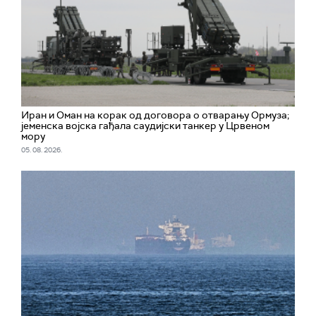
Иран и Оман на корак од договора о отварању Ормуза;
jеменска војска гађала саудијски танкер у Црвеном
мору
05. 08. 2026.