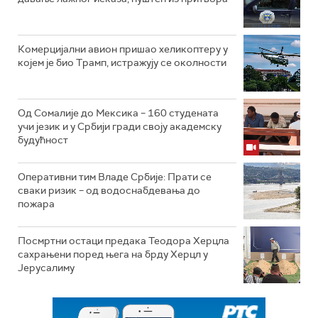
Комерцијални авион пришао хеликоптеру у
којем је био Трамп, истражују се околности
Од Сомалије до Мексика – 160 студената
учи језик и у Србији гради своју академску
будућност
Оперативни тим Владе Србије: Прати се
сваки ризик – од водоснабдевања до
пожара
Посмртни остаци предака Теодора Херцла
сахрањени поред њега на брду Херцл у
Јерусалиму