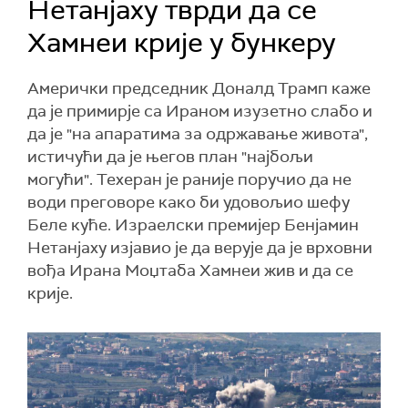
Нетанјаху тврди да се
Хамнеи крије у бункеру
Амерички председник Доналд Трамп каже
да је примирје са Ираном изузетно слабо и
да је "на апаратима за одржавање живота",
истичући да је његов план "најбољи
могући". Техеран је раније поручио да не
води преговоре како би удовољио шефу
Беле куће. Израелски премијер Бенјамин
Нетанјаху изјавио је да верује да је врховни
вођа Ирана Моџтаба Хамнеи жив и да се
крије.