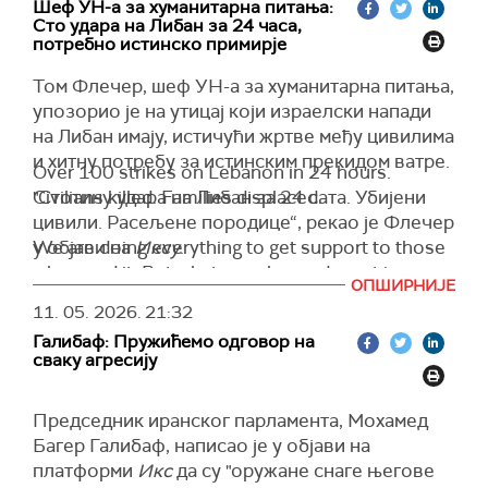
Шеф УН-a за хуманитарна питања:
Сто удара на Либан за 24 часа,
потребно истинско примирје
Том Флечер, шеф УН-a за хуманитарна питања,
упозорио је на утицај који израелски напади
на Либан имају, истичући жртве међу цивилима
и хитну потребу за истинским прекидом ватре.
Over 100 strikes on Lebanon in 24 hours.
"Стотину удара на Либан за 24 сата. Убијени
Civilians killed. Families displaced.
цивили. Расељене породице“, рекао је Флечер
у објави на
We are doing everything to get support to those
Иксу
.
who need it. But what people need most is a
Флечер, заменик генералног секретара УН за
ОПШИРНИЈЕ
genuine ceasefire.
хуманитарна питања и координатор за хитну
11. 05. 2026.
21:32
помоћ, рекао је да су напори за пружање
— Tom Fletcher (@UNReliefChief)
May 11, 2026
Галибаф: Пружићемо одговор на
помоћи у току, али да не могу заменити крај
сваку агресију
насиља.
Председник иранског парламента, Мохамед
Багер Галибаф, написао је у објави на
платформи
Икс
да су "оружане снаге његове