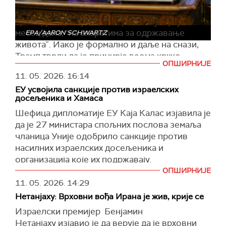
Амерички председник оценио је и да је
примирје између САД и Ирана, које траје
месец дана, "на апаратима за одржавање
EPA/AARON SCHWARTZ
живота”. Иако је формално и даље на снази,
Трамп тврди да је примирје веома крхко,
ОПШИРНИЈЕ
подсећајући да су обе стране после договора
11. 05. 2026.
16:14
размењивале ватру у Ормуском мореузу.
ЕУ усвојила санкције против израелских
Говорећи о политичкој ситуацији у Ирану,
досељеника и Хамаса
Трамп је рекао да унутар власти постоје
Шефица дипломатије ЕУ Каја Калас изјавила је
„умерени” и „екстремисти”. Према његовим
да је 27 министара спољних послова земаља
речима, умерени кругови желе договор са
чланица Уније одобрило санкције против
САД, док се тврдолинијаши залажу за
насилних израелских досељеника и
наставак сукоба.
организација које их подржавају.
Трамп је оптужио Иран и да је одустао од
ОПШИРНИЈЕ
Дипломате су одобриле и нове санкције
претходног договора који је подразумевао да
11. 05. 2026.
14:29
против лидера Хамаса.
САД преузму и уклоне иранске залихе
Нетанјаху: Врховни вођа Ирана је жив, крије се
"Готово је. Европска унија данас санкционише
обогаћеног уранијума. Тврди да је Техеран у
Израелски премијер Бенјамин
главне израелске организације криве за
преговорима прихватио ту могућност, али да
Нетанјаху изјавио је да верује да је врховни