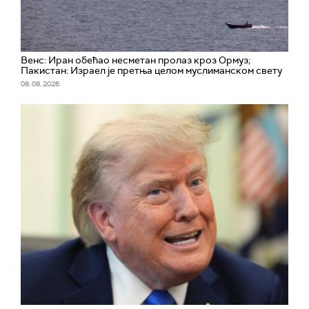
Венс: Иран обећао несметан пролаз кроз Ормуз;
Пакистан: Израел је претња целом муслиманском свету
08. 08. 2026.