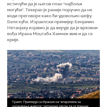
истичући да је његов план "најбољи
могући". Техеран је раније поручио да не
води преговоре како би удовољио шефу
Беле куће. Израелски премијер Бенјамин
Нетанјаху изјавио је да верује да је врховни
вођа Ирана Моџтаба Хамнеи жив и да се
крије.
Трамп: Примирје са Ираном на "апаратима за
одржавање живота"; Нетанјаху тврди да се Хамнеи