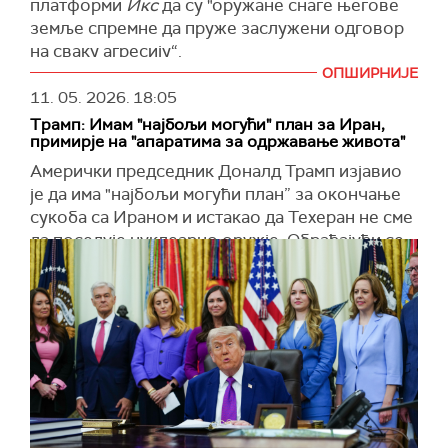
платформи
Икс
да су "оружане снаге његове
земље спремне да пруже заслужени одговор
на сваку агресију“.
ОПШИРНИЈЕ
"Погрешна стратегија и погрешне одлуке ће
11. 05. 2026.
18:05
увек довести до погрешних резултата – цео
Трамп: Имам "најбољи могући" план за Иран,
свет је то већ схватио. Спремни смо на све
примирје на "апаратима за одржавање живота"
опције; биће изненађени“, навео је Галибаф.
Амерички председник Доналд Трамп изјавио
(
Al Jazeera
)
је да има "најбољи могући план” за окончање
сукоба са Ираном и истакао да Техеран не сме
да поседује нуклеарно оружје. Обраћајући се
новинарима у Овалном кабинету, поновиo да
је ирански контрапредлог за окончање рата
"неприхватљив”, преноси
Си-Ен-Ен
.
Трамп је поручио да је суштина америчког
плана једноставна – спречити Иран да развије
нуклеарно оружје. Навео је и да сваки будући
споразум мора да подразумева јасну обавезу
Техерана да обустави нуклеарни програм.