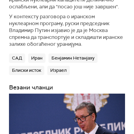
ослабљени, али да "посао још није завршен".
У контексту разговора о иранском
нуклеарном програму, руски председник
Владимир Путин изјавио је да је Москва
спремна да транспортује и складишти иранске
залихе обогаћеног уранијума.
САД
Иран
Бенјамин Нетанјаху
Блиски исток
Израел
Везани чланци