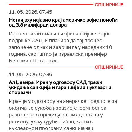
на израелској страни линије прекида ватре у
https://t.co/amiKRu8ATj
לכל הפרטים:
дипломатију, искористићемо ту прилику.
ОПШИРНИЈЕ
Гази.
pic.twitter.com/8D4jaQkvfy
Међутим, дипломатија има своја правила.
11. 05. 2026.
07:45
ИДФ наводи да је један од тунелских праваца
— צבא ההגנה לישראל (@idfonline)
May 11, 2026
Одлука ће бити заснована на нашим
Нетанјаху најавио крај америчке војне помоћи
био део шире подземне мреже која је
националним интересима, а Иран је показао да
од 3,8 милијарди долара
коришћена за задржавање талаца. У оквиру
смо посвећени заштити интереса нашег
Израел жели смањење финансијске војне
тог тунела налазило се више просторија, за
народа", поручио је Багеи.
подршке САД, и планира да тај процес
које израелска војска тврди да су их
започене одмах и заврши га у наредних 10
(
Al Jazeera, Reuters
)
користили високи команданти Бригаде Хамаса
година, саопштио је израелски премијер
у Кан Јунису.
Бенјамин Нетанјаху.
ОПШИРНИЈЕ
(
Times of Israel
)
У интервјуу за
Си-Би-Ес
на питање да ли
11. 05. 2026.
07:36
разматра смањење америчке финансијске
Ал Џазира: Иран у одговору САД тражи
подршке, израелски премијер је потврдно
укидање санкција и гаранције за нуклеарни
одговорио.
споразум
"Апсолутно. И рекао сам то председнику САД
Иран је у одговору на америчке предлоге за
Доналду Трампу", изјавио је Нетанјаху.
окончање сукоба изразио спремност за
разговоре о прекиду ратних дејстава у
Он је прецизирао да његова влада жели да
региону, укључујући Либан, као и о
смањи америчку финансијску подршку,
нуклеарном програму, санкцијама и
односно финансијску компоненту војне