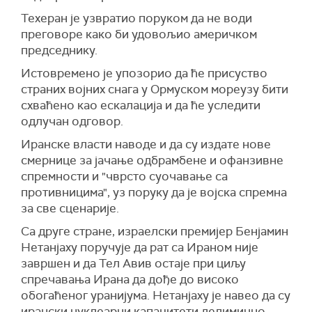
нуклеарног програма Ирана, уз оцену да
Додаје се и да, како тврди извор, Трамп
Техеран је узвратио поруком да не води
преговори треба да буду засновани на
"генерално не прихвата реалност" и да га због
преговоре како би удовољио америчком
"врховним државним интересима" и
тога, како је рекао, "Иран стално побеђује".
председнику.
консултацијама са земљама региона.
Реакција долази након што је Трамп раније на
Истовремено је упозорио да ће присуство
Ирански извор је оценио да би позитиван
својој друштвеној мрежи
Truth Social
написао
страних војних снага у Ормуском мореузу бити
приступ Сједињених Америчких Држава
да му се ирански предлог "не допада".
схваћено као ескалација и да ће уследити
убрзао и унапредио преговарачки процес.
(Танјуг)
одлучан одговор.
"Сада је избор на Вашингтону, а његова
Иранске власти наводе и да су издате нове
спремност на политички реализам биће
смернице за јачање одбрамбене и офанзивне
пресудна", навео је исти извор.
спремности и "чврсто суочавање са
Предложени амерички меморандум, који
противницима", уз поруку да је војска спремна
садржи 14 тачака, укључује обавезу Ирана на
за све сценарије.
мораторијум на обогаћивање уранијума, уз
Са друге стране, израелски премијер Бенјамин
истовремено постепено укидање америчких
Нетанјаху поручује да рат са Ираном није
санкција и ослобађање замрзнутих иранских
завршен и да Тел Авив остаје при циљу
средстава.
спречавања Ирана да дође до високо
(
Al Jazeera
)
обогаћеног уранијума. Нетанјаху је навео да су
ирански нуклеарни капацитети делимично