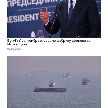
Вучић: У септембру отварамо фабрику дронова са
Израелцима
08. 08. 2026.