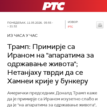
РТС
ИЗВОР:
ПОНЕДЕЉАК, 11.05.2026, 05:55 -
> 21:32
РТС
ИЗ ЧАСА У ЧАС
Трамп: Примирје са
Ираном на "апаратима за
одржавање живота";
Нетанјаху тврди да се
Хамнеи крије у бункеру
Амерички председник Доналд Трамп каже
да је примирје са Ираном изузетно слабо и
да је "на апаратима за одржавање живота",