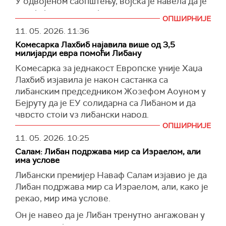
У одвојеном саопштењу, војска је навела да је
раније један њен војник погинуо у нападу
ОПШИРНИЈЕ
дрона који је, према наводима Израела,
11. 05. 2026.
11:36
лансирао Хезболах ка подручју у близини
Комесарка Лахбиб најавила више од 3,5
либанске границе.
милијарди евра помоћи Либану
(
Al Jazeera
)
Комесарка за једнакост Европске уније Хаџа
Лахбиб изјавила је након састанка са
либанским председником Жозефом Аоуном у
Бејруту да је ЕУ солидарна са Либаном и да
чврсто стоји уз либански народ.
ОПШИРНИЈЕ
"Европа је уз вас јуче, данас и сутра. У данима
11. 05. 2026.
10:25
радости као и у данима бола. Видимо патњу
Салам: Либан подржава мир са Израелом, али
Либана. Бомбе и даље падају, у рату који ви
има услове
нисте изабрали гину цивили, невини људи“,
Либански премијер Наваф Салам изјавио је да
рекла је Лахбиб, наводи се у саопштењу
Либан подржава мир са Израелом, али, како је
објављеном на сајту Европске комисије.
рекао, мир има услове.
Она је рекла да се ЕУ мобилисала да би се
Он је навео да је Либан тренутно ангажован у
Либан поново подигао и наставио да живи у