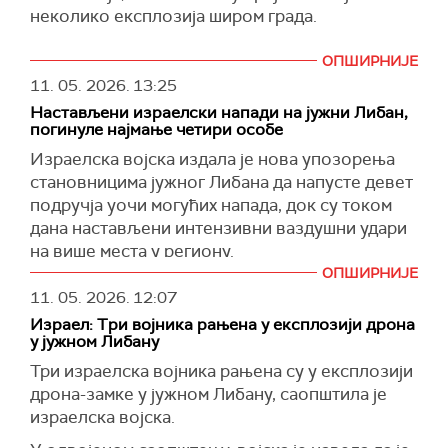
Већина западних санкција против Сирије је
Са друге стране, министар спољних послова
неколико експлозија широм града.
укинута прошле године са циљем да се
Израела Гидеон Сар одбацио је санкције
подстакне шира међународна реинтеграција
оценивши тај чин као 'произвољан и
ОПШИРНИЈЕ
Сирије под председником Ахмедом ел Шаром,
политички' и без икаквог основа.
11. 05. 2026.
13:25
вођом побуњеничке коалиције која је крајем
Како истичу из Брисела, санкције нису
Настављени израелски напади на јужни Либан,
2024. године свргнула Асада.
погинуле најмање четири особе
усмерене на насељенике уопште, већ само на
Реактивирање споразума о сарадњи са
одређене као и на ентитете оптужене за
Израелска војска издала је нова упозорења
Сиријом укинуло би ограничења на увоз
насиље над Палестинцима.
становницима јужног Либана да напусте девет
одређене сиријске робе, укључујући нафту и
подручја уочи могућих напада, док су током
(
Times of Israel
)
нафтне деривате, као и дијаманте, злато и
дана настављени интензивни ваздушни удари
друге племените метале.
на више места у региону.
ОПШИРНИЈЕ
У саопштењу Савета ЕУ се наводи да се овом
Према локалним извештајима, у израелским
11. 05. 2026.
12:07
одлуком шаље јасан политички сигнал да је ЕУ
нападима погинуле су најмање четири особе,
Израел: Три војника рањена у експлозији дрона
посвећена напорима да се поново повеже са
међу којима и двојица браће у Набатији, док је
у јужном Либану
Сиријом и подржи њен економски опоравак.
пет људи рањено.
Три израелска војника рањена су у експлозији
(
Reuters
)
(
Al Jazeera
)
дрона-замке у јужном Либану, саопштила је
израелска војска.