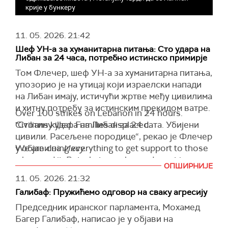
крије у бункеру
11. 05. 2026.
21:42
Шеф УН-a за хуманитарна питања: Сто удара на
Либан за 24 часа, потребно истинско примирје
Том Флечер, шеф УН-a за хуманитарна питања,
упозорио је на утицај који израелски напади
на Либан имају, истичући жртве међу цивилима
и хитну потребу за истинским прекидом ватре.
Over 100 strikes on Lebanon in 24 hours.
"Стотину удара на Либан за 24 сата. Убијени
Civilians killed. Families displaced.
цивили. Расељене породице“, рекао је Флечер
у објави на
We are doing everything to get support to those
Иксу
.
who need it. But what people need most is a
Флечер, заменик генералног секретара УН за
ОПШИРНИЈЕ
genuine ceasefire.
хуманитарна питања и координатор за хитну
11. 05. 2026.
21:32
помоћ, рекао је да су напори за пружање
— Tom Fletcher (@UNReliefChief)
May 11, 2026
Галибаф: Пружићемо одговор на сваку агресију
помоћи у току, али да не могу заменити крај
Председник иранског парламента, Мохамед
насиља.
Багер Галибаф, написао је у објави на