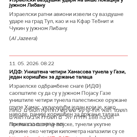
да ли ће бити потребна већина за изгласавање
јужном Либану
"Безбедан пролаз кроз Ормуски мореуз и
предлога, преноси
Ројтерс
.
успостављање безбедности у региону и
Израелски ратни авиони извели су ваздушне
(
Reuters
)
Либану били су други захтеви Ирана, који се
ударе на град Тул, као и на Кфар Тебнит и
сматрају великодушном и одговорном
Чукин у јужном Либану.
понудом за регионалну безбедност", рекао је
(
Al Jazeera
)
портпарол.
Он је изјавио је да Сједињене Америчке
Државе и даље имају "неразумне захтеве",
11. 05. 2026.
08:22
додајући да одговор Ирана на предлог
ИДФ: Уништена четири Хамасова тунела у Гази,
Доналда Трампа, који је Техеран јуче послао
један коришћен за држање талаца
преко Пакистана, "није био претеран".
Израелске одбрамбене снаге (ИДФ)
Портпарол иранског Министарства спољних
саопштиле су да су у јужном Појасу Газе
послова поручио је да ће Иран реаговати
уништиле четири тунела палестинске оружане
војно уколико буде приморан, али да ће
групе Хамас, укључујући један који је, како
הושמד תוואי תת-קרקעי ששימש להחזקת חטופים: כוחות
истовремено користити сваку прилику за
наводе, раније коришћен за држање талаца.
חטיבה 188 ויחידת יהל״ם השמידו ארבעה תוואים
дипломатско решавање спорова.
Према саопштењу војске, тунели укупне
תת-קרקעיים ברצועת עזה
"Кад год будемо приморани да се боримо,
дужине око четири километра налазили су се
борићемо се, а кад год постоји простор за