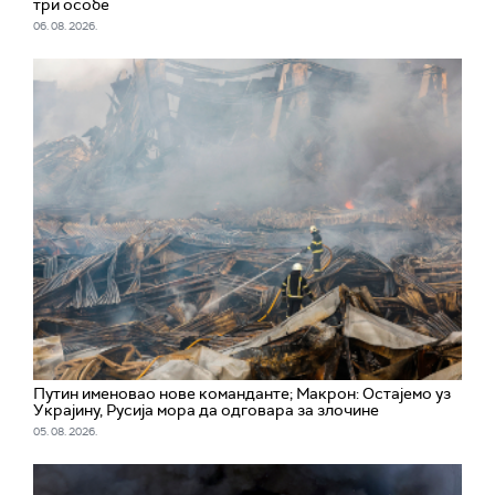
три особе
06. 08. 2026.
Путин именовао нове команданте; Макрон: Остајемо уз
Украјину, Русија мора да одговара за злочине
05. 08. 2026.