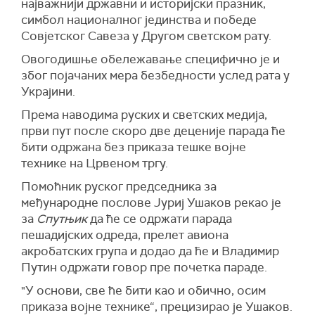
најважнији државни и историјски празник,
симбол националног јединства и победе
Совјетског Савеза у Другом светском рату.
Овогодишње обележавање специфично је и
због појачаних мера безбедности услед рата у
Украјини.
Према наводима руских и светских медија,
први пут после скоро две деценије парада ће
бити одржана без приказа тешке војне
технике на Црвеном тргу.
Помоћник руског председника за
међународне послове Јуриј Ушаков рекао је
за
Спутњик
да ће се одржати парада
пешадијских одреда, прелет авиона
акробатских група и додао да ће и Владимир
Путин одржати говор пре почетка параде.
"У основи, све ће бити као и обично, осим
приказа војне технике“, прецизирао је Ушаков.