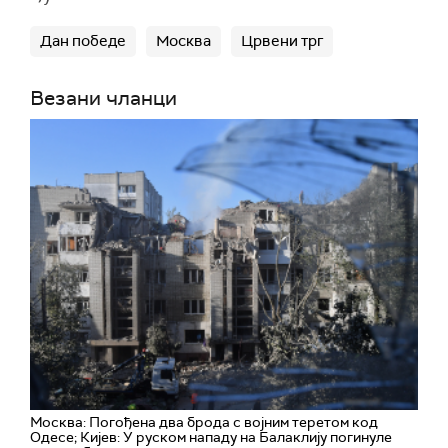
Дан победе
Москва
Црвени трг
Везани чланци
Москва: Погођена два брода с војним теретом код
Одесе; Кијев: У руском нападу на Балаклију погинуле