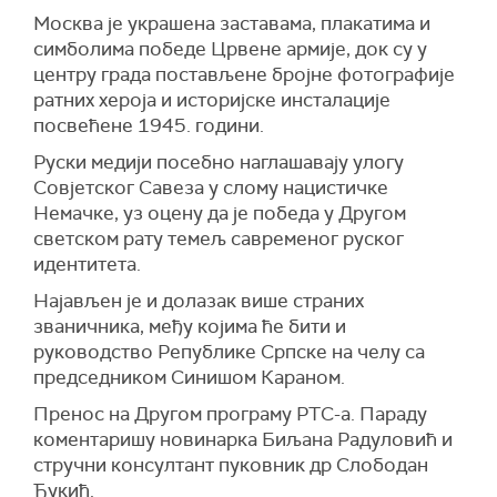
Москва је украшена заставама, плакатима и
симболима победе Црвене армије, док су у
центру града постављене бројне фотографије
ратних хероја и историјске инсталације
посвећене 1945. години.
Руски медији посебно наглашавају улогу
Совјетског Савеза у слому нацистичке
Немачке, уз оцену да је победа у Другом
светском рату темељ савременог руског
идентитета.
Најављен је и долазак више страних
званичника, међу којима ће бити и
руководство Републике Српске на челу са
председником Синишом Караном.
Пренос на Другом програму РТС-а. Параду
коментаришу новинарка Биљана Радуловић и
стручни консултант пуковник др Слободан
Ђукић.