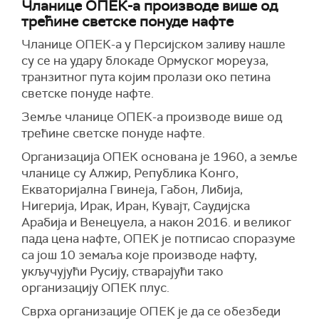
Чланице ОПЕК-а производе више од
трећине светске понуде нафте
Чланице ОПЕК-а у Персијском заливу нашле
су се на удару блокаде Ормуског мореуза,
транзитног пута којим пролази око петина
светске понуде нафте.
Земље чланице ОПЕК-а производе више од
трећине светске понуде нафте.
Организација ОПЕК основана је 1960, а земље
чланице су Алжир, Република Конго,
Екваторијална Гвинеја, Габон, Либија,
Нигерија, Ирак, Иран, Кувајт, Саудијска
Арабија и Венецуела, а након 2016. и великог
пада цена нафте, ОПЕК је потписао споразуме
са још 10 земаља које производе нафту,
укључујући Русију, стварајући тако
организацију ОПЕК плус.
Сврха организације ОПЕК је да се обезбеди