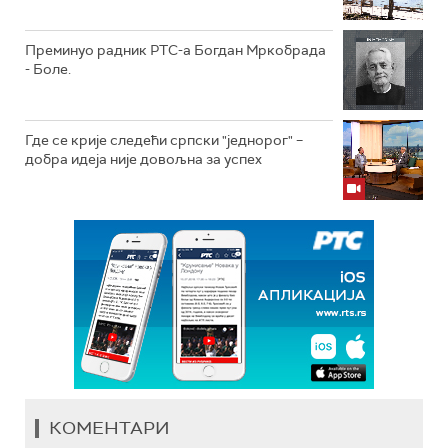
Преминуо радник РТС-а Богдан Мркобрада
- Боле.
Где се крије следећи српски "једнорог" –
добра идеја није довољна за успех
КОМЕНТАРИ