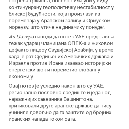
потреба тржишта, посебно имајући у виду
континуирану геополитичку нестабилност у
блиској будућности, која произлази из
поремећаја у Арапском заливу и Ормуском
мореузу, што утиче на динамику понуде".
Ал Џазира
наводи да потез УАЕ представља
тежак ударац чланицама ОПЕК-а и њиховом
дефакто лидеру Саудијској Арабији, у време
када је рат Сједињених Америчких Држава и
Израела против Ирана изазвао историјски
енергетски шок и пореметио глобалну
економију.
Овај потез је уследио након што су УАЕ,
регионално пословно средиште и један од
најважнијих савезника Вашингтона,
критиковали друге арапске државе да нису
учиниле довољно да га заштите од бројних
иранских напада током рата.