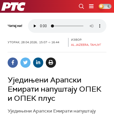
РТС
Читај ми!
ИЗВОР:
УТОРАК, 28.04.2026, 15:07 -> 16:44
AL JAZEERA, ТАНЈУГ
Уједињени Арапски
Емирати напуштају ОПЕК
и ОПЕК плус
Уједињени Арапски Емирати напуштају