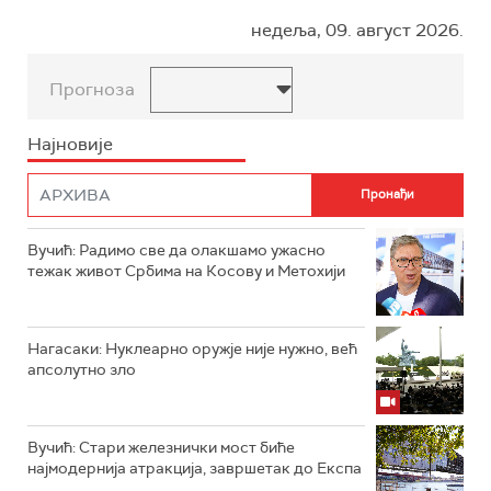
недеља, 09. август 2026.
Прогноза
Најновије
Вучић: Радимо све да олакшамо ужасно
тежак живот Србима на Косову и Метохији
Нагасаки: Нуклеарно оружје није нужно, већ
апсолутно зло
Вучић: Стари железнички мост биће
најмодернија атракција, завршетак до Експа