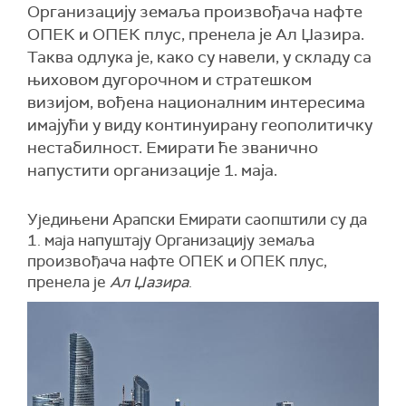
Организацију земаља произвођача нафте
ОПЕК и ОПЕК плус, пренела је Ал Џазира.
Таква одлука је, како су навели, у складу са
њиховом дугорочном и стратешком
визијом, вођена националним интересима
имајући у виду континуирану геополитичку
нестабилност. Емирати ће званично
напустити организације 1. маја.
Уједињени Арапски Емирати саопштили су да
1. маја напуштају Организацију земаља
произвођача нафте ОПЕК и ОПЕК плус,
пренела је
Ал Џазира
.