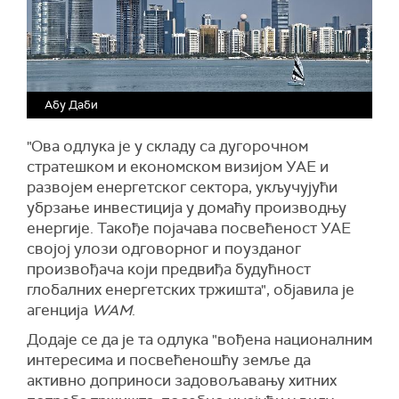
Абу Даби
"Ова одлука је у складу са дугорочном
стратешком и економском визијом УАЕ и
развојем енергетског сектора, укључујући
убрзање инвестиција у домаћу производњу
енергије. Такође појачава посвећеност УАЕ
својој улози одговорног и поузданог
произвођача који предвиђа будућност
глобалних енергетских тржишта", објавила је
агенција
WAM
.
Додаје се да је та одлука "вођена националним
интересима и посвећеношћу земље да
активно доприноси задовољавању хитних