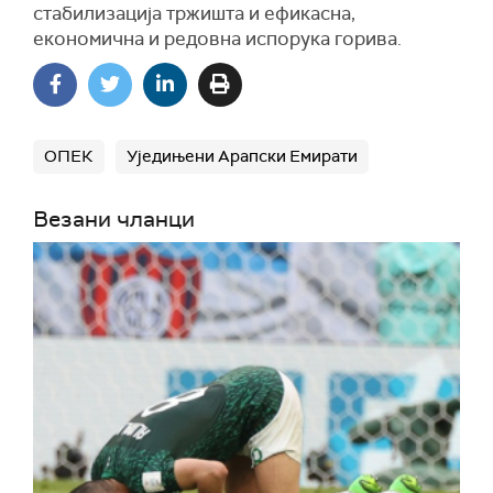
стабилизација тржишта и ефикасна,
економична и редовна испорука горива.
ОПЕК
Уједињени Арапски Емирати
Везани чланци