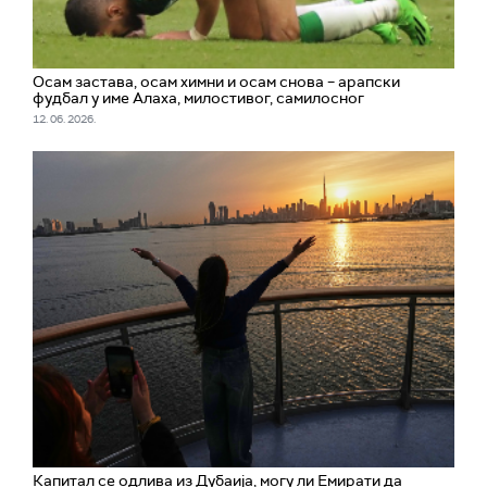
Осам застава, осам химни и осам снова – арапски
фудбал у име Алаха, милостивог, самилосног
12. 06. 2026.
Капитал се одлива из Дубаија, могу ли Емирати да