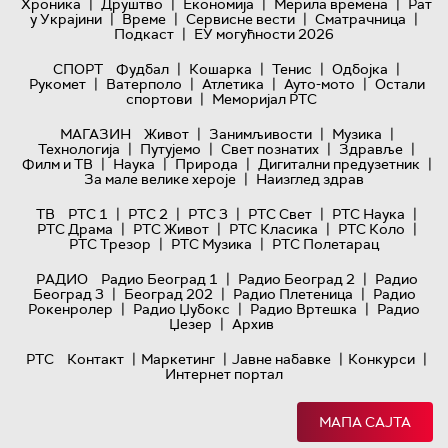
|
|
|
|
Хроника
Друштво
Економија
Мерила времена
Рат
|
|
|
|
у Украјини
Време
Сервисне вести
Сматрачница
|
Подкаст
ЕУ могућности 2026
|
|
|
|
СПОРТ
Фудбал
Кошарка
Тенис
Одбојка
|
|
|
|
Рукомет
Ватерполо
Атлетика
Ауто-мото
Остали
|
спортови
Меморијал РТС
|
|
|
МАГАЗИН
Живот
Занимљивости
Музика
|
|
|
|
Технологијa
Путујемо
Свет познатих
Здравље
|
|
|
|
Филм и ТВ
Наука
Природа
Дигитални предузетник
|
За мале велике хероје
Наизглед здрав
|
|
|
|
|
ТВ
РТС 1
РТС 2
РТС 3
РТС Свет
РТС Наука
|
|
|
|
РТС Драма
РТС Живот
РТС Класика
РТС Коло
|
|
РТС Трезор
РТС Музика
РТС Полетарац
|
|
РАДИО
Радио Београд 1
Радио Београд 2
Радио
|
|
|
Београд 3
Београд 202
Радио Плетеница
Радио
|
|
|
Рокенролер
Радио Џубокс
Радио Вртешка
Радио
|
Џезер
Архив
|
|
|
|
РТС
Контакт
Маркетинг
Јавне набавке
Конкурси
Интернет портал
МАПА САЈТА