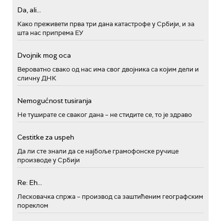
Da, ali...
Како преживети прва три дана катастрофе у Србији, и за
шта нас припрема ЕУ
Dvojnik mog oca
Вероватно свако од нас има свог двојника са којим дели и
сличну ДНК
Nemogućnost tusiranja
Не туширате се сваког дана – не стидите се, то је здраво
Cestitke za uspeh
Да ли сте знали да се најбоље грамофонске ручице
производе у Србији
Re: Eh...
Лесковачка спржа – производ са заштићеним географским
пореклом